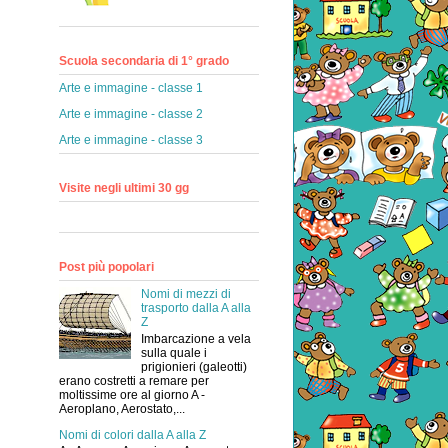
Scuola secondaria di 1° grado
Arte e immagine - classe 1
Arte e immagine - classe 2
Arte e immagine - classe 3
Visite negli ultimi 30 gg
Post più popolari
Nomi di mezzi di
trasporto dalla A alla
Z
Imbarcazione a vela
sulla quale i
prigionieri (galeotti)
erano costretti a remare per
moltissime ore al giorno A -
Aeroplano, Aerostato,...
Nomi di colori dalla A alla Z