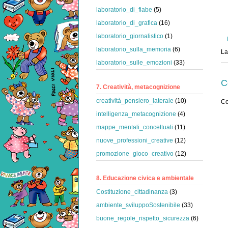
laboratorio_di_fiabe
(5)
laboratorio_di_grafica
(16)
laboratorio_giornalistico
(1)
laboratorio_sulla_memoria
(6)
La
laboratorio_sulle_emozioni
(33)
C
7. Creatività, metacognizione
creatività_pensiero_laterale
(10)
Co
intelligenza_metacognizione
(4)
mappe_mentali_concettuali
(11)
nuove_professioni_creative
(12)
promozione_gioco_creativo
(12)
8. Educazione civica e ambientale
Costituzione_cittadinanza
(3)
ambiente_sviluppoSostenibile
(33)
buone_regole_rispetto_sicurezza
(6)