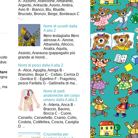
A - Azzurro, Arancione, Amaranto,
Argento, Antracite, Avorio, Ambra,
Avio B - Bianco, Blu, Bluette,
Bruciato, Bronzo, Beige, Bordeaux C
- ...
Nomi di uccelli dalla
A alla Z
Ittero testagialla Ittero
alirosse A - Airone,
Albanella, Allocco,
Anatra, Aquila,
Assiolo, Ararauna (pappagallo più
grande al mond...
usto
tive.
Nomi di pesci dalla A alla Z
A - Alice, Aguglia, Aringa B -
ltare
Branzino, Boga C - Cefalo, Cernia D
segna
- Dentice E - Eglefino F - Fragolino,
pesce Farfalla G - Gallinella di ma...
), ma
Nomi di parti
anatomiche del corpo
umano dalla A alla Z
A - Arteria, Anca B -
Braccio, Bacino,
Bocca C - Cuore,
Cervello, Cervelletto, Cranio, Collo,
Costola, Cistifellea, Coscia, Caviglia
D ...
Cruciverba per