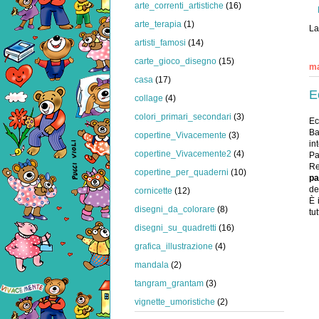
arte_correnti_artistiche
(16)
arte_terapia
(1)
La
artisti_famosi
(14)
carte_gioco_disegno
(15)
ma
casa
(17)
E
collage
(4)
colori_primari_secondari
(3)
Ec
Ba
copertine_Vivacemente
(3)
in
copertine_Vivacemente2
(4)
Pa
Re
copertine_per_quaderni
(10)
pa
de
cornicette
(12)
È 
disegni_da_colorare
(8)
tut
disegni_su_quadretti
(16)
grafica_illustrazione
(4)
mandala
(2)
tangram_grantam
(3)
vignette_umoristiche
(2)