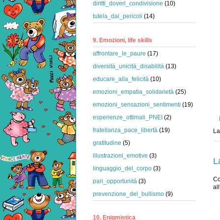
diritti_doveri_condivisione
(10)
tutela_dai_pericoli
(14)
9. Emozioni, life skills
affrontare_le_paure
(17)
diversità_unicità_disabilità
(13)
educare_alla_felicità
(10)
emozioni_empatia_solidarietà
(25)
emozioni_sensazioni_sentimenti
(19)
esperienze_ottimali_PNEI
(2)
fratellanza_pace_libertà
(19)
La
gratitudine
(5)
illustrazioni_emotive
(3)
L
linguaggio_del_corpo
(3)
Co
pari_opportunità
(3)
al
prevenzione_del_bullismo
(9)
10. Enigmistica