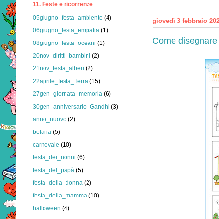
11. Feste e ricorrenze
05giugno_festa_ambiente
(4)
giovedì 3 febbraio 20
06giugno_festa_empatia
(1)
Come disegnare l
08giugno_festa_oceani
(1)
20nov_diritti_bambini
(2)
21nov_festa_alberi
(2)
22aprile_festa_Terra
(15)
27gen_giornata_memoria
(6)
30gen_anniversario_Gandhi
(3)
anno_nuovo
(2)
befana
(5)
carnevale
(10)
festa_dei_nonni
(6)
festa_del_papà
(5)
festa_della_donna
(2)
festa_della_mamma
(10)
halloween
(4)