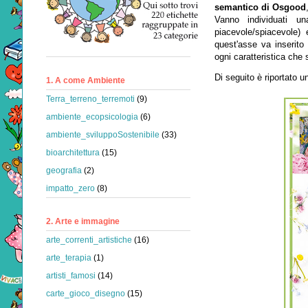
semantico di Osgood
Vanno individuati una
piacevole/spiacevole)
quest'asse va inserito 
ogni caratteristica che
Di seguito è riportato un
1. A come Ambiente
Terra_terreno_terremoti
(9)
ambiente_ecopsicologia
(6)
ambiente_sviluppoSostenibile
(33)
bioarchitettura
(15)
geografia
(2)
impatto_zero
(8)
2. Arte e immagine
arte_correnti_artistiche
(16)
arte_terapia
(1)
artisti_famosi
(14)
carte_gioco_disegno
(15)