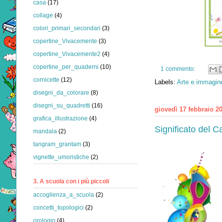
casa
(17)
collage
(4)
colori_primari_secondari
(3)
copertine_Vivacemente
(3)
copertine_Vivacemente2
(4)
copertine_per_quaderni
(10)
1 commento:
cornicette
(12)
Labels:
Arte e immagine
disegni_da_colorare
(8)
disegni_su_quadretti
(16)
giovedì 17 febbraio 2
grafica_illustrazione
(4)
Significato del C
mandala
(2)
tangram_grantam
(3)
vignette_umoristiche
(2)
3. A scuola con i più piccoli
accoglienza_a_scuola
(2)
concetti_topologici
(2)
orologio
(4)