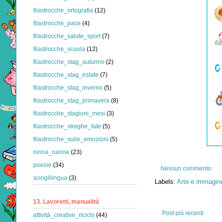
filastrocche_ortografia
(12)
filastrocche_pace
(4)
filastrocche_salute_sport
(7)
filastrocche_scuola
(12)
filastrocche_stag_autunno
(2)
filastrocche_stag_estate
(7)
filastrocche_stag_inverno
(5)
filastrocche_stag_primavera
(8)
filastrocche_stagioni_mesi
(3)
filastrocche_streghe_fate
(5)
filastrocche_sulle_emozioni
(5)
ninna_nanne
(23)
poesie
(34)
Nessun commento:
scioglilingua
(3)
Labels:
Arte e immagine
13. Lavoretti, manualità
Post più recenti
attività_creative_riciclo
(44)