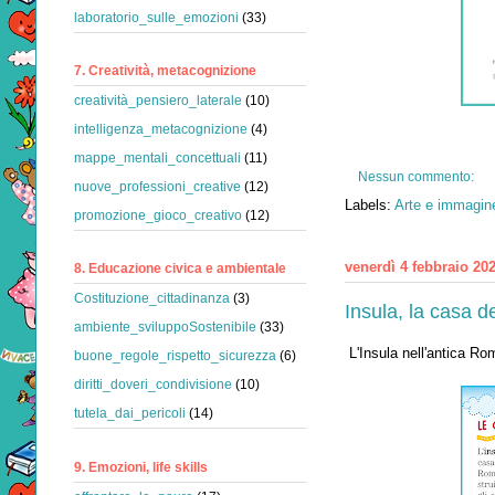
laboratorio_sulle_emozioni
(33)
7. Creatività, metacognizione
creatività_pensiero_laterale
(10)
intelligenza_metacognizione
(4)
mappe_mentali_concettuali
(11)
Nessun commento:
nuove_professioni_creative
(12)
Labels:
Arte e immagine
promozione_gioco_creativo
(12)
venerdì 4 febbraio 20
8. Educazione civica e ambientale
Costituzione_cittadinanza
(3)
Insula, la casa d
ambiente_sviluppoSostenibile
(33)
L'Insula nell'antica Ro
buone_regole_rispetto_sicurezza
(6)
diritti_doveri_condivisione
(10)
tutela_dai_pericoli
(14)
9. Emozioni, life skills