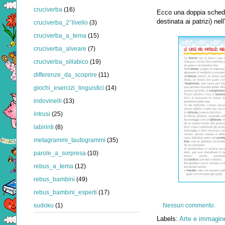
cruciverba
(16)
Ecco una doppia sched
destinata ai patrizi) ne
cruciverba_2°livello
(3)
cruciverba_a_tema
(15)
cruciverba_alveare
(7)
cruciverba_sillabico
(19)
differenze_da_scoprire
(11)
giochi_esercizi_linguistici
(14)
indovinelli
(13)
intrusi
(25)
labirinti
(8)
metagrammi_tautogrammi
(35)
parole_a_sorpresa
(10)
rebus_a_tema
(12)
rebus_bambini
(49)
rebus_bambini_esperti
(17)
Nessun commento:
sudoku
(1)
Labels:
Arte e immagine