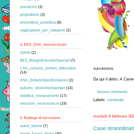
precalcolo
(3)
pregrafismo
(3)
prescrittura_prelettura
(8)
raggruppare_per_categorie
(2)
4. BES_DSA_neuroscienze
ADHD
(2)
BES_BisogniEducativiSpeciali
(7)
CAA_comunic_aumen_alternativa
successivo.
(14)
Da qui il detto:
A Carne
DSA_DisturbiSpecificiAppren
(2)
autismo_sindromeAsperger
(14)
Nessun commento:
didattica_insegnamento
(17)
Labels:
carnevale
emozioni_neuroscienze
(19)
martedì 8 febbraio 20
5. Bottega di narrazione
autori_famosi
(7)
Case straordinari
favole_Esopo_Fedro
(30)