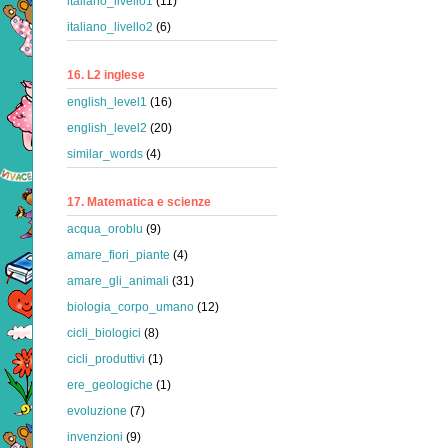
italiano_livello1
(11)
italiano_livello2
(6)
16. L2 inglese
english_level1
(16)
english_level2
(20)
similar_words
(4)
17. Matematica e scienze
acqua_oroblu
(9)
amare_fiori_piante
(4)
amare_gli_animali
(31)
biologia_corpo_umano
(12)
cicli_biologici
(8)
cicli_produttivi
(1)
ere_geologiche
(1)
evoluzione
(7)
invenzioni
(9)