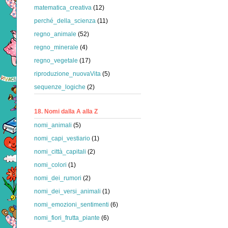
matematica_creativa
(12)
perché_della_scienza
(11)
regno_animale
(52)
regno_minerale
(4)
regno_vegetale
(17)
riproduzione_nuovaVita
(5)
sequenze_logiche
(2)
18. Nomi dalla A alla Z
nomi_animali
(5)
nomi_capi_vestiario
(1)
nomi_città_capitali
(2)
nomi_colori
(1)
nomi_dei_rumori
(2)
nomi_dei_versi_animali
(1)
nomi_emozioni_sentimenti
(6)
nomi_fiori_frutta_piante
(6)