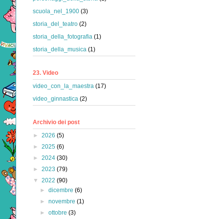
scuola_nel_1900
(3)
storia_del_teatro
(2)
storia_della_fotografia
(1)
storia_della_musica
(1)
23. Video
video_con_la_maestra
(17)
video_ginnastica
(2)
Archivio dei post
►
2026
(5)
►
2025
(6)
►
2024
(30)
►
2023
(79)
▼
2022
(90)
►
dicembre
(6)
►
novembre
(1)
►
ottobre
(3)