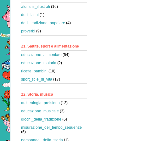
aforismi_illustrati
(16)
detti_latini
(1)
detti_tradizione_popolare
(4)
proverbi
(9)
21. Salute, sport e alimentazione
educazione_alimentare
(54)
educazione_motoria
(2)
ricette_bambini
(10)
sport_stile_di_vita
(17)
22. Storia, musica
archeologia_preistoria
(13)
educazione_musicale
(3)
giochi_della_tradizione
(6)
misurazione_del_tempo_sequenze
(5)
personaggi_della_storia
(1)