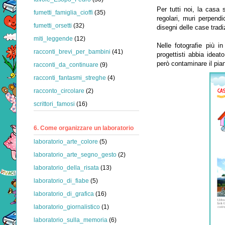
Per tutti noi, la casa s
fumetti_famiglia_cioffi
(35)
regolari, muri perpendi
fumetti_orsetti
(32)
disegni delle case tradi
miti_leggende
(12)
Nelle fotografie più i
racconti_brevi_per_bambini
(41)
progettisti abbia ideato
però contaminare il pia
racconti_da_continuare
(9)
racconti_fantasmi_streghe
(4)
racconto_circolare
(2)
scrittori_famosi
(16)
6. Come organizzare un laboratorio
laboratorio_arte_colore
(5)
laboratorio_arte_segno_gesto
(2)
laboratorio_della_risata
(13)
laboratorio_di_fiabe
(5)
laboratorio_di_grafica
(16)
laboratorio_giornalistico
(1)
laboratorio_sulla_memoria
(6)