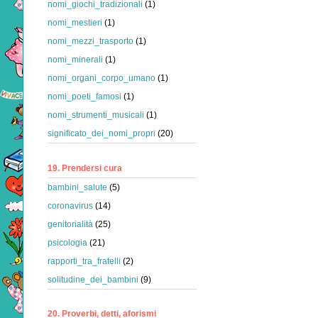
nomi_giochi_tradizionali
(1)
nomi_mestieri
(1)
nomi_mezzi_trasporto
(1)
nomi_minerali
(1)
nomi_organi_corpo_umano
(1)
nomi_poeti_famosi
(1)
nomi_strumenti_musicali
(1)
significato_dei_nomi_propri
(20)
19. Prendersi cura
bambini_salute
(5)
coronavirus
(14)
genitorialità
(25)
psicologia
(21)
rapporti_tra_fratelli
(2)
solitudine_dei_bambini
(9)
20. Proverbi, detti, aforismi