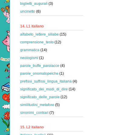
biglietti_augurali
(3)
uncinetto
(6)
14. L1 italiano
alfabeto_lettere_sillabe
(15)
comprensione_testo
(12)
grammatica
(14)
neologismi
(1)
parole_buffe_parolacce
(4)
parole_onomatopeiche
(1)
prefissi_suffissi_lingua_italiana
(4)
significato_dei_modi_di_dire
(14)
significato_delle_parole
(12)
similitudini_metafore
(5)
sinonimi_contrari
(7)
15. L2 italiano