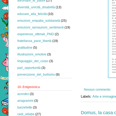
affrontare_le_paure
(17)
diversità_unicità_disabilità
(13)
educare_alla_felicità
(10)
emozioni_empatia_solidarietà
(25)
emozioni_sensazioni_sentimenti
(19)
esperienze_ottimali_PNEI
(2)
fratellanza_pace_libertà
(19)
gratitudine
(5)
illustrazioni_emotive
(3)
linguaggio_del_corpo
(3)
pari_opportunità
(3)
prevenzione_del_bullismo
(9)
10. Enigmistica
Nessun commento:
acrostici
(3)
Labels:
Arte e immagine
anagrammi
(3)
barzellette
(3)
Domus, la casa de
cedi_sillabe
(27)