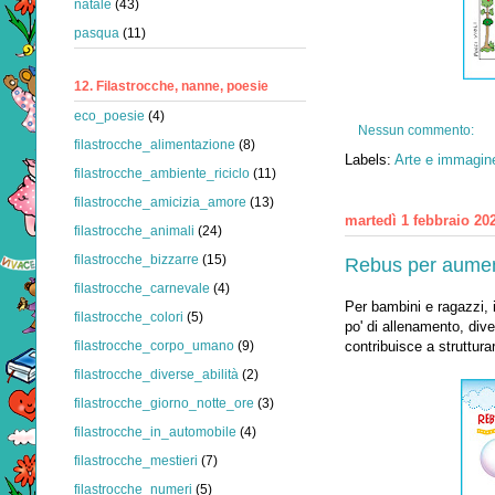
natale
(43)
pasqua
(11)
12. Filastrocche, nanne, poesie
eco_poesie
(4)
Nessun commento:
filastrocche_alimentazione
(8)
Labels:
Arte e immagine
filastrocche_ambiente_riciclo
(11)
filastrocche_amicizia_amore
(13)
martedì 1 febbraio 20
filastrocche_animali
(24)
filastrocche_bizzarre
(15)
Rebus per aument
filastrocche_carnevale
(4)
Per bambini e ragazzi, 
filastrocche_colori
(5)
po' di allenamento, dive
contribuisce a struttura
filastrocche_corpo_umano
(9)
filastrocche_diverse_abilità
(2)
filastrocche_giorno_notte_ore
(3)
filastrocche_in_automobile
(4)
filastrocche_mestieri
(7)
filastrocche_numeri
(5)