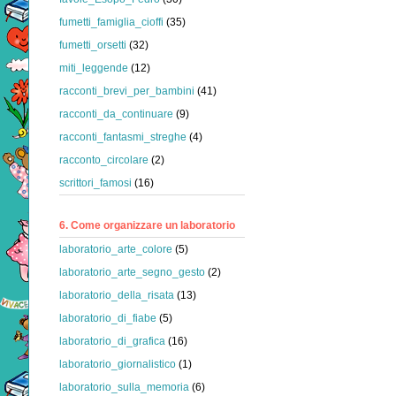
fumetti_famiglia_cioffi
(35)
fumetti_orsetti
(32)
miti_leggende
(12)
racconti_brevi_per_bambini
(41)
racconti_da_continuare
(9)
racconti_fantasmi_streghe
(4)
racconto_circolare
(2)
scrittori_famosi
(16)
6. Come organizzare un laboratorio
laboratorio_arte_colore
(5)
laboratorio_arte_segno_gesto
(2)
laboratorio_della_risata
(13)
laboratorio_di_fiabe
(5)
laboratorio_di_grafica
(16)
laboratorio_giornalistico
(1)
laboratorio_sulla_memoria
(6)