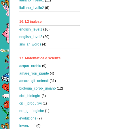
italiano_livello1
(11)
italiano_livello2
(6)
16. L2 inglese
english_level1
(16)
english_level2
(20)
similar_words
(4)
17. Matematica e scienze
acqua_oroblu
(9)
amare_fiori_piante
(4)
amare_gli_animali
(31)
biologia_corpo_umano
(12)
cicli_biologici
(8)
cicli_produttivi
(1)
ere_geologiche
(1)
evoluzione
(7)
invenzioni
(9)