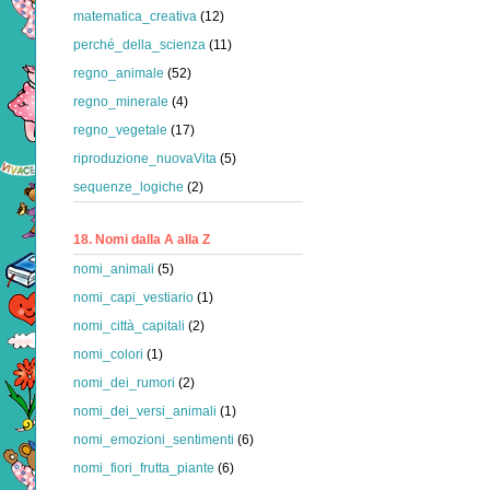
matematica_creativa
(12)
perché_della_scienza
(11)
regno_animale
(52)
regno_minerale
(4)
regno_vegetale
(17)
riproduzione_nuovaVita
(5)
sequenze_logiche
(2)
18. Nomi dalla A alla Z
nomi_animali
(5)
nomi_capi_vestiario
(1)
nomi_città_capitali
(2)
nomi_colori
(1)
nomi_dei_rumori
(2)
nomi_dei_versi_animali
(1)
nomi_emozioni_sentimenti
(6)
nomi_fiori_frutta_piante
(6)