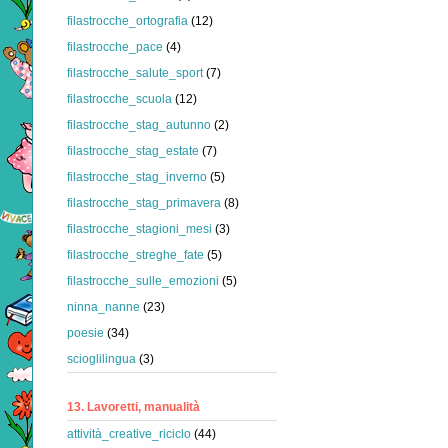
filastrocche_ortografia
(12)
filastrocche_pace
(4)
filastrocche_salute_sport
(7)
filastrocche_scuola
(12)
filastrocche_stag_autunno
(2)
filastrocche_stag_estate
(7)
filastrocche_stag_inverno
(5)
filastrocche_stag_primavera
(8)
filastrocche_stagioni_mesi
(3)
filastrocche_streghe_fate
(5)
filastrocche_sulle_emozioni
(5)
ninna_nanne
(23)
poesie
(34)
scioglilingua
(3)
13. Lavoretti, manualità
attività_creative_riciclo
(44)