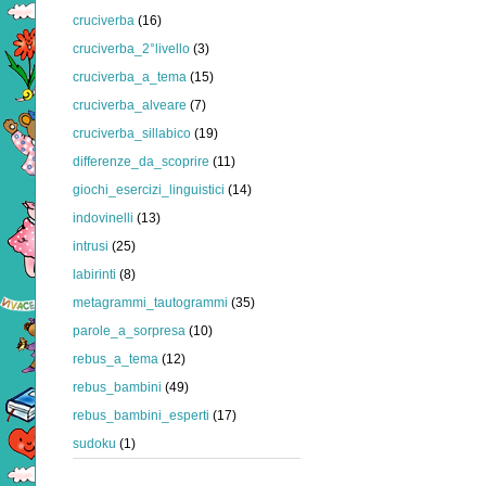
cruciverba
(16)
cruciverba_2°livello
(3)
cruciverba_a_tema
(15)
cruciverba_alveare
(7)
cruciverba_sillabico
(19)
differenze_da_scoprire
(11)
giochi_esercizi_linguistici
(14)
indovinelli
(13)
intrusi
(25)
labirinti
(8)
metagrammi_tautogrammi
(35)
parole_a_sorpresa
(10)
rebus_a_tema
(12)
rebus_bambini
(49)
rebus_bambini_esperti
(17)
sudoku
(1)