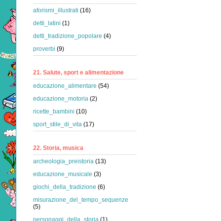
aforismi_illustrati
(16)
detti_latini
(1)
detti_tradizione_popolare
(4)
proverbi
(9)
21. Salute, sport e alimentazione
educazione_alimentare
(54)
educazione_motoria
(2)
ricette_bambini
(10)
sport_stile_di_vita
(17)
22. Storia, musica
archeologia_preistoria
(13)
educazione_musicale
(3)
giochi_della_tradizione
(6)
misurazione_del_tempo_sequenze
(5)
personaggi_della_storia
(1)