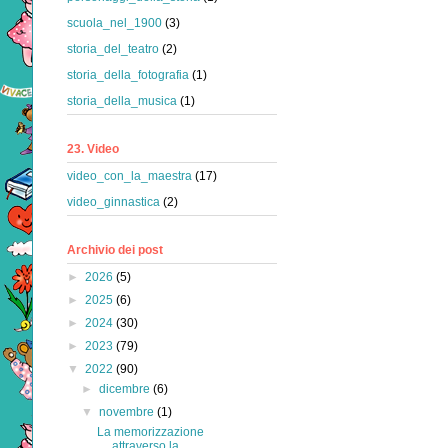
scuola_nel_1900
(3)
storia_del_teatro
(2)
storia_della_fotografia
(1)
storia_della_musica
(1)
23. Video
video_con_la_maestra
(17)
video_ginnastica
(2)
Archivio dei post
►
2026
(5)
►
2025
(6)
►
2024
(30)
►
2023
(79)
▼
2022
(90)
►
dicembre
(6)
▼
novembre
(1)
La memorizzazione
attraverso la