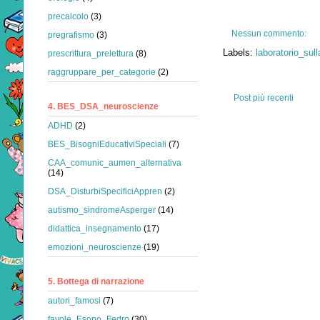
precalcolo
(3)
Nessun commento:
pregrafismo
(3)
Labels:
laboratorio_su
prescrittura_prelettura
(8)
raggruppare_per_categorie
(2)
Post più recenti
4. BES_DSA_neuroscienze
ADHD
(2)
BES_BisogniEducativiSpeciali
(7)
CAA_comunic_aumen_alternativa
(14)
DSA_DisturbiSpecificiAppren
(2)
autismo_sindromeAsperger
(14)
didattica_insegnamento
(17)
emozioni_neuroscienze
(19)
5. Bottega di narrazione
autori_famosi
(7)
favole_Esopo_Fedro
(30)