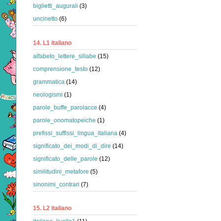
biglietti_augurali
(3)
uncinetto
(6)
14. L1 italiano
alfabeto_lettere_sillabe
(15)
comprensione_testo
(12)
grammatica
(14)
neologismi
(1)
parole_buffe_parolacce
(4)
parole_onomatopeiche
(1)
prefissi_suffissi_lingua_italiana
(4)
significato_dei_modi_di_dire
(14)
significato_delle_parole
(12)
similitudini_metafore
(5)
sinonimi_contrari
(7)
15. L2 italiano