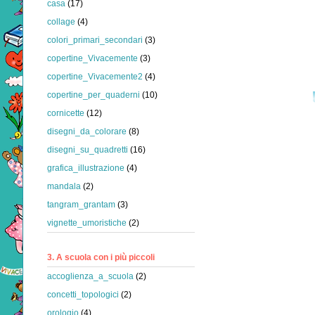
casa
(17)
collage
(4)
colori_primari_secondari
(3)
copertine_Vivacemente
(3)
copertine_Vivacemente2
(4)
copertine_per_quaderni
(10)
cornicette
(12)
disegni_da_colorare
(8)
disegni_su_quadretti
(16)
grafica_illustrazione
(4)
mandala
(2)
tangram_grantam
(3)
vignette_umoristiche
(2)
3. A scuola con i più piccoli
accoglienza_a_scuola
(2)
concetti_topologici
(2)
orologio
(4)