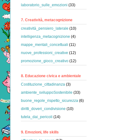
laboratorio_sulle_emozioni
(33)
7. Creatività, metacognizione
creatività_pensiero_laterale
(10)
intelligenza_metacognizione
(4)
mappe_mentali_concettuali
(11)
nuove_professioni_creative
(12)
promozione_gioco_creativo
(12)
8. Educazione civica e ambientale
Costituzione_cittadinanza
(3)
ambiente_sviluppoSostenibile
(33)
buone_regole_rispetto_sicurezza
(6)
diritti_doveri_condivisione
(10)
tutela_dai_pericoli
(14)
9. Emozioni, life skills