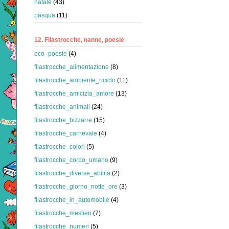
natale
(43)
pasqua
(11)
12. Filastrocche, nanne, poesie
eco_poesie
(4)
filastrocche_alimentazione
(8)
filastrocche_ambiente_riciclo
(11)
filastrocche_amicizia_amore
(13)
filastrocche_animali
(24)
filastrocche_bizzarre
(15)
filastrocche_carnevale
(4)
filastrocche_colori
(5)
filastrocche_corpo_umano
(9)
filastrocche_diverse_abilità
(2)
filastrocche_giorno_notte_ore
(3)
filastrocche_in_automobile
(4)
filastrocche_mestieri
(7)
filastrocche_numeri
(5)