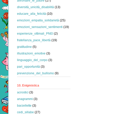
affrontare_le_paure
(17)
diversità_unicità_disabilità
(13)
educare_alla_felicità
(10)
emozioni_empatia_solidarietà
(25)
emozioni_sensazioni_sentimenti
(19)
esperienze_ottimali_PNEI
(2)
fratellanza_pace_libertà
(19)
gratitudine
(5)
illustrazioni_emotive
(3)
linguaggio_del_corpo
(3)
pari_opportunità
(3)
prevenzione_del_bullismo
(9)
10. Enigmistica
acrostici
(3)
anagrammi
(3)
barzellette
(3)
cedi_sillabe
(27)