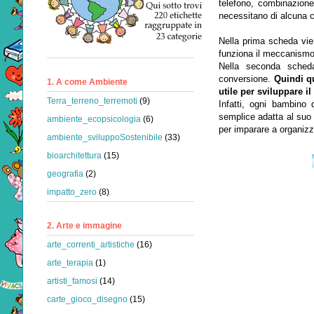
telefono, combinazione 
necessitano di alcuna 
Nella prima scheda vie
funziona il meccanismo 
Nella seconda sched
conversione.
Quindi q
1. A come Ambiente
utile per sviluppare i
Terra_terreno_terremoti
(9)
Infatti, ogni bambino 
semplice adatta al suo
ambiente_ecopsicologia
(6)
per imparare a organiz
ambiente_sviluppoSostenibile
(33)
bioarchitettura
(15)
geografia
(2)
impatto_zero
(8)
2. Arte e immagine
arte_correnti_artistiche
(16)
arte_terapia
(1)
artisti_famosi
(14)
carte_gioco_disegno
(15)