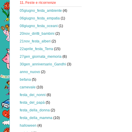
11. Feste e ricorrenze
05giugno_festa_ambiente
(4)
06giugno_festa_empatia
(1)
08giugno_festa_oceani
(1)
20nov_diritti_bambini
(2)
21nov_festa_alberi
(2)
22aprile_festa_Terra
(15)
27gen_giornata_memoria
(6)
30gen_anniversario_Gandhi
(3)
anno_nuovo
(2)
befana
(5)
carnevale
(10)
festa_dei_nonni
(6)
festa_del_papà
(5)
festa_della_donna
(2)
festa_della_mamma
(10)
halloween
(4)