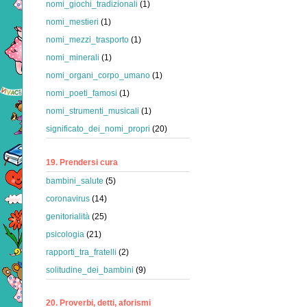
nomi_giochi_tradizionali
(1)
nomi_mestieri
(1)
nomi_mezzi_trasporto
(1)
nomi_minerali
(1)
nomi_organi_corpo_umano
(1)
nomi_poeti_famosi
(1)
nomi_strumenti_musicali
(1)
significato_dei_nomi_propri
(20)
19. Prendersi cura
bambini_salute
(5)
coronavirus
(14)
genitorialità
(25)
psicologia
(21)
rapporti_tra_fratelli
(2)
solitudine_dei_bambini
(9)
20. Proverbi, detti, aforismi