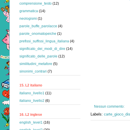
comprensione_testo
(12)
grammatica
(14)
neologismi
(1)
parole_buffe_parolacce
(4)
parole_onomatopeiche
(1)
prefissi_suffissi_lingua_italiana
(4)
significato_dei_modi_di_dire
(14)
significato_delle_parole
(12)
similitudini_metafore
(5)
sinonimi_contrari
(7)
15. L2 italiano
italiano_livello1
(11)
italiano_livello2
(6)
Nessun commento:
Labels:
carte_gioco_di
16. L2 inglese
english_level1
(16)
english_level2
(20)