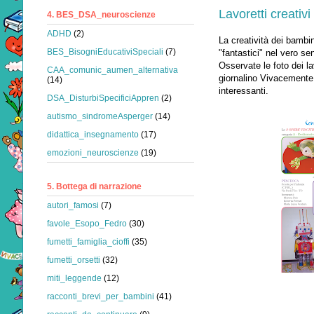
Lavoretti creativ
4. BES_DSA_neuroscienze
ADHD
(2)
La creatività dei bambin
BES_BisogniEducativiSpeciali
(7)
"fantastici" nel vero se
Osservate le foto dei l
CAA_comunic_aumen_alternativa
giornalino Vivacemente 
(14)
interessanti.
DSA_DisturbiSpecificiAppren
(2)
autismo_sindromeAsperger
(14)
didattica_insegnamento
(17)
emozioni_neuroscienze
(19)
5. Bottega di narrazione
autori_famosi
(7)
favole_Esopo_Fedro
(30)
fumetti_famiglia_cioffi
(35)
fumetti_orsetti
(32)
miti_leggende
(12)
racconti_brevi_per_bambini
(41)