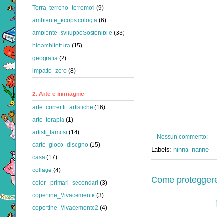
Terra_terreno_terremoti
(9)
ambiente_ecopsicologia
(6)
ambiente_sviluppoSostenibile
(33)
bioarchitettura
(15)
geografia
(2)
impatto_zero
(8)
2. Arte e immagine
arte_correnti_artistiche
(16)
arte_terapia
(1)
artisti_famosi
(14)
Nessun commento:
carte_gioco_disegno
(15)
Labels:
ninna_nanne
casa
(17)
collage
(4)
Come proteggere 
colori_primari_secondari
(3)
copertine_Vivacemente
(3)
copertine_Vivacemente2
(4)