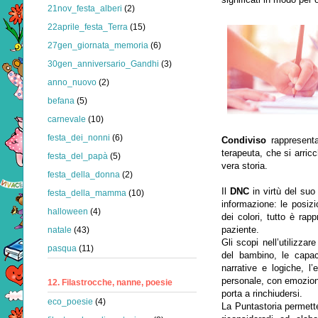
21nov_festa_alberi
(2)
22aprile_festa_Terra
(15)
27gen_giornata_memoria
(6)
30gen_anniversario_Gandhi
(3)
anno_nuovo
(2)
befana
(5)
carnevale
(10)
festa_dei_nonni
(6)
Condiviso
rappresenta
terapeuta, che si arric
festa_del_papà
(5)
vera storia.
festa_della_donna
(2)
Il
DNC
in virtù del su
festa_della_mamma
(10)
informazione: le posizio
halloween
(4)
dei colori, tutto è rap
paziente.
natale
(43)
Gli scopi nell’utilizzar
pasqua
(11)
del bambino, le capaci
narrative e logiche, l
personale, con emozion
12. Filastrocche, nanne, poesie
porta a rinchiudersi.
eco_poesie
(4)
La Puntastoria permette 