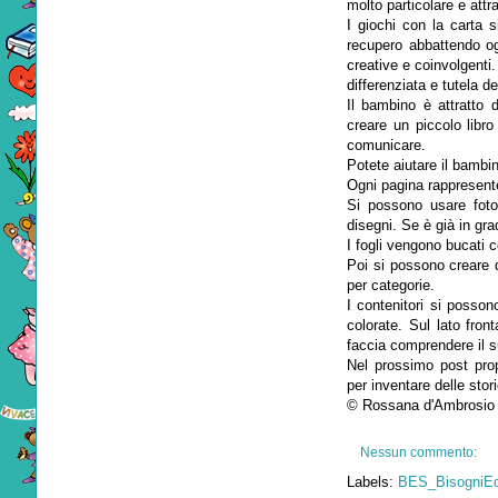
molto particolare e attr
I giochi con la carta 
recupero abbattendo ogn
creative e coinvolgenti.
differenziata e tutela de
Il bambino è attratto 
creare un piccolo libro 
comunicare.
Potete aiutare il bambin
Ogni pagina rappresente
Si possono usare foto
disegni. Se è già in gra
I fogli vengono bucati c
Poi si possono creare de
per categorie.
I contenitori si posson
colorate. Sul lato fron
faccia comprendere il 
Nel prossimo post prop
per inventare delle stor
© Rossana d'Ambrosio
Nessun commento:
Labels:
BES_BisogniEdu