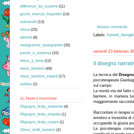
differenze_da_scoprire
(11)
giochi_esercizi_linguistici
(14)
indovinelli
(13)
Nessun commento:
intrusi
(25)
Labels:
fumetti_famiglia
labirinti
(8)
metagrammi_tautogrammi
(35)
venerdì 23 febbraio 2
parole_a_sorpresa
(10)
rebus_a_tema
(12)
Il disegno narrat
rebus_bambini
(49)
La tecnica del
Disegno
rebus_bambini_esperti
(17)
psicoterapeuta Gianlui
sudoku
(1)
sul campo.
La novità sta nel fatto
barriere, in maniera l
11. Feste e ricorrenze
maggiormente racconta
05giugno_festa_ambiente
(4)
Raccontare
in terapia s
06giugno_festa_empatia
(1)
emotivo e investirla di
08giugno_festa_oceani
(1)
occupando la giusta posi
La psicoterapia conse
20nov_diritti_bambini
(2)
significati in modo per o