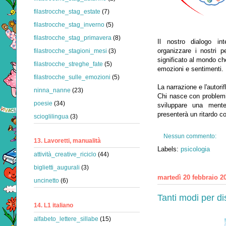
filastrocche_stag_estate
(7)
filastrocche_stag_inverno
(5)
filastrocche_stag_primavera
(8)
Il nostro dialogo in
organizzare i nostri pe
filastrocche_stagioni_mesi
(3)
significato al mondo c
filastrocche_streghe_fate
(5)
emozioni e sentimenti.
filastrocche_sulle_emozioni
(5)
La narrazione e l'autori
ninna_nanne
(23)
Chi nasce con problemi 
poesie
(34)
sviluppare una ment
presenterà un ritardo co
scioglilingua
(3)
Nessun commento:
13. Lavoretti, manualità
Labels:
psicologia
attività_creative_riciclo
(44)
biglietti_augurali
(3)
martedì 20 febbraio 2
uncinetto
(6)
Tanti modi per d
14. L1 italiano
alfabeto_lettere_sillabe
(15)