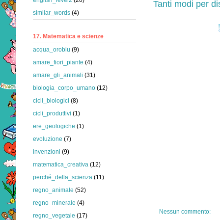
Tanti modi per d
similar_words
(4)
17. Matematica e scienze
acqua_oroblu
(9)
amare_fiori_piante
(4)
amare_gli_animali
(31)
biologia_corpo_umano
(12)
cicli_biologici
(8)
cicli_produttivi
(1)
ere_geologiche
(1)
evoluzione
(7)
invenzioni
(9)
matematica_creativa
(12)
perché_della_scienza
(11)
regno_animale
(52)
regno_minerale
(4)
Nessun commento:
regno_vegetale
(17)