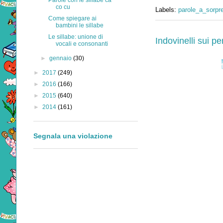
Parole con le sillabe ca
co cu
Labels:
parole_a_sorpr
Come spiegare ai
bambini le sillabe
Le sillabe: unione di
Indovinelli sui p
vocali e consonanti
►
gennaio
(30)
►
2017
(249)
►
2016
(166)
►
2015
(640)
►
2014
(161)
Segnala una violazione