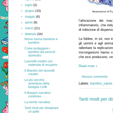
►
luglio
(2)
►
giugno
(10)
Illustrazione di Pu
►
maggio
(6)
l’attivazione dei ma
►
aprile
(8)
infiammatorio, che ind
►
marzo
(21)
di inibizione di dispersi
▼
febbraio
(34)
La febbre, in sé, non 
Ninna nanna bambine e
bambini
gli uomini e agli anima
rallentare la replicazio
Come proteggere i
bambini dai pericoli
microrganismi hanno sc
domestici
che essi producono, ve
Lavoretti creativi con
materiale di recupero
Read more »
Il Maestro dei lavoretti
creativi
Nessun commento:
Le più vecchie
Labels:
bambini_salute
avventure della
famiglia Cioffi
Il disegno narrativo
condiviso
Tanti modi per d
La mente narrativa
Tanti modi per disegnare
un gatto