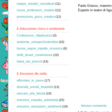
mappe_mentali_concettuali
(11)
Paolo Grasso, maestro 
Esperto in teatro di fig
nuove_professioni_creative
(12)
promozione_gioco_creativo
(12)
8. Educazione civica e ambientale
Costituzione_cittadinanza
(3)
ambiente_sviluppoSostenibile
(33)
buone_regole_rispetto_sicurezza
(6)
diritti_doveri_condivisione
(10)
tutela_dai_pericoli
(14)
9. Emozioni, life skills
affrontare_le_paure
(17)
diversità_unicità_disabilità
(13)
educare_alla_felicità
(10)
emozioni_empatia_solidarietà
(25)
Nessun commento:
emozioni_sensazioni_sentimenti
(19)