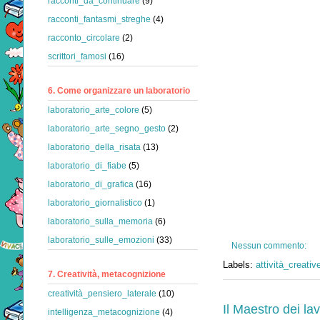
racconti_da_continuare
(9)
racconti_fantasmi_streghe
(4)
racconto_circolare
(2)
scrittori_famosi
(16)
6. Come organizzare un laboratorio
laboratorio_arte_colore
(5)
laboratorio_arte_segno_gesto
(2)
laboratorio_della_risata
(13)
laboratorio_di_fiabe
(5)
laboratorio_di_grafica
(16)
laboratorio_giornalistico
(1)
laboratorio_sulla_memoria
(6)
laboratorio_sulle_emozioni
(33)
Nessun commento:
Labels:
attività_creativ
7. Creatività, metacognizione
creatività_pensiero_laterale
(10)
Il Maestro dei lav
intelligenza_metacognizione
(4)