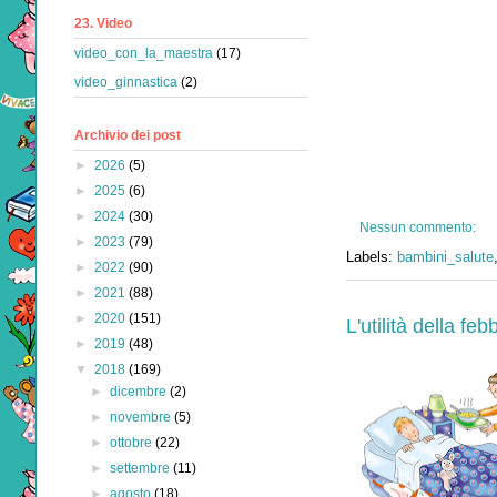
23. Video
video_con_la_maestra
(17)
video_ginnastica
(2)
Archivio dei post
►
2026
(5)
►
2025
(6)
►
2024
(30)
Nessun commento:
►
2023
(79)
Labels:
bambini_salute
►
2022
(90)
►
2021
(88)
►
2020
(151)
L'utilità della feb
►
2019
(48)
▼
2018
(169)
►
dicembre
(2)
►
novembre
(5)
►
ottobre
(22)
►
settembre
(11)
►
agosto
(18)