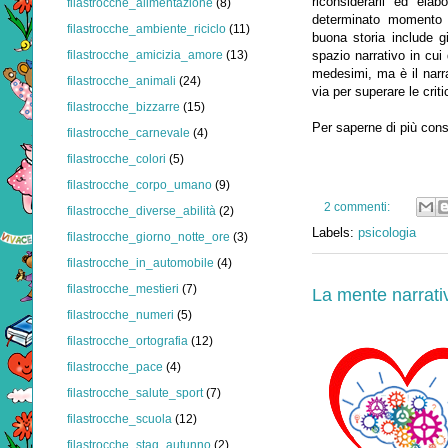
riconsiderarli ed elabo
filastrocche_alimentazione
(8)
determinato momento p
filastrocche_ambiente_riciclo
(11)
buona storia include g
filastrocche_amicizia_amore
(13)
spazio narrativo in cui
medesimi, ma è il narr
filastrocche_animali
(24)
via per superare le criti
filastrocche_bizzarre
(15)
Per saperne di più cons
filastrocche_carnevale
(4)
filastrocche_colori
(5)
filastrocche_corpo_umano
(9)
2 commenti:
filastrocche_diverse_abilità
(2)
Labels:
psicologia
filastrocche_giorno_notte_ore
(3)
filastrocche_in_automobile
(4)
filastrocche_mestieri
(7)
La mente narrati
filastrocche_numeri
(5)
filastrocche_ortografia
(12)
filastrocche_pace
(4)
filastrocche_salute_sport
(7)
filastrocche_scuola
(12)
filastrocche_stag_autunno
(2)