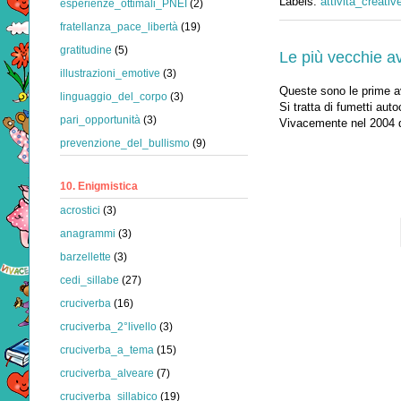
Labels:
attività_creativ
esperienze_ottimali_PNEI
(2)
fratellanza_pace_libertà
(19)
gratitudine
(5)
Le più vecchie av
illustrazioni_emotive
(3)
Queste sono le prime av
linguaggio_del_corpo
(3)
Si tratta di fumetti auto
pari_opportunità
(3)
Vivacemente nel 2004 d
prevenzione_del_bullismo
(9)
10. Enigmistica
acrostici
(3)
anagrammi
(3)
barzellette
(3)
cedi_sillabe
(27)
cruciverba
(16)
cruciverba_2°livello
(3)
cruciverba_a_tema
(15)
cruciverba_alveare
(7)
cruciverba_sillabico
(19)