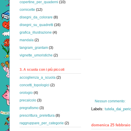
copertine_per_quaderni
(10)
cornicette
(12)
disegni_da_colorare
(8)
disegni_su_quadretti
(16)
grafica_illustrazione
(4)
mandala
(2)
tangram_grantam
(3)
vignette_umoristiche
(2)
3. A scuola con i più piccoli
accoglienza_a_scuola
(2)
concetti_topologici
(2)
orologio
(4)
precalcolo
(3)
Nessun commento:
pregrafismo
(3)
Labels:
tutela_dai_peric
prescrittura_prelettura
(8)
raggruppare_per_categorie
(2)
domenica 25 febbraio