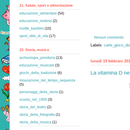
21. Salute, sport e alimentazione
educazione_alimentare
(54)
educazione_motoria
(2)
ricette_bambini
(10)
sport_stile_di_vita
(17)
Nessun commento:
Labels:
carte_gioco_di
22. Storia, musica
archeologia_preistoria
(13)
lunedì 19 febbraio 20
educazione_musicale
(3)
La vitamina D ne
giochi_della_tradizione
(6)
misurazione_del_tempo_sequenze
(5)
personaggi_della_storia
(1)
scuola_nel_1900
(3)
storia_del_teatro
(2)
storia_della_fotografia
(1)
storia_della_musica
(1)