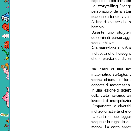
espediente per intratten
Lo
storytelling
(insegn
personaggio della sto
riescono a tenere viva l
Al fine di evitare che s
bambini.
Durante uno storytel
determinati personaggi
scene chiave.
Alla narrazione si può 
Inoltre, anche il disegn
che si prestano a diven
Nel caso di una lez
matematico
Tartaglia
, 
veniva chiamato "Tarta
concetti di matematica
In una lezione di scienz
della carta narrando anc
lavoretti di manipolazio
L'importante è diversif
molteplici attività che 
La carta si può lègger
scoprine la rugosità att
mano). La carta appen