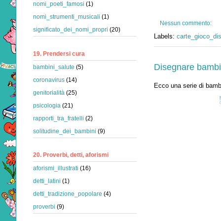
nomi_poeti_famosi
(1)
nomi_strumenti_musicali
(1)
Nessun commento:
significato_dei_nomi_propri
(20)
Labels:
carte_gioco_di
19. Prendersi cura
Disegnare bambin
bambini_salute
(5)
coronavirus
(14)
Ecco una serie di bambi
genitorialità
(25)
psicologia
(21)
rapporti_tra_fratelli
(2)
solitudine_dei_bambini
(9)
20. Proverbi, detti, aforismi
aforismi_illustrati
(16)
detti_latini
(1)
detti_tradizione_popolare
(4)
proverbi
(9)