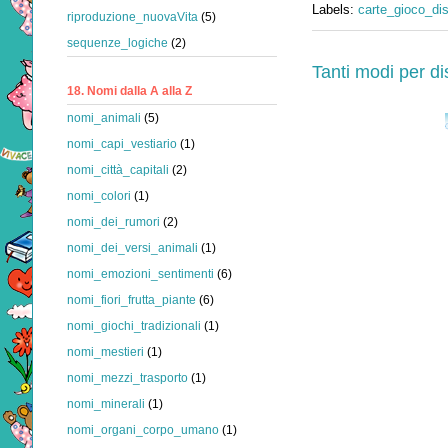
Labels:
carte_gioco_di
riproduzione_nuovaVita
(5)
sequenze_logiche
(2)
Tanti modi per d
18. Nomi dalla A alla Z
nomi_animali
(5)
nomi_capi_vestiario
(1)
nomi_città_capitali
(2)
nomi_colori
(1)
nomi_dei_rumori
(2)
nomi_dei_versi_animali
(1)
nomi_emozioni_sentimenti
(6)
nomi_fiori_frutta_piante
(6)
nomi_giochi_tradizionali
(1)
nomi_mestieri
(1)
nomi_mezzi_trasporto
(1)
nomi_minerali
(1)
nomi_organi_corpo_umano
(1)