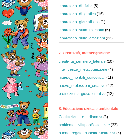
laboratorio_di_fiabe
(5)
laboratorio_di_grafica
(16)
laboratorio_giornalistico
(1)
laboratorio_sulla_memoria
(6)
laboratorio_sulle_emozioni
(33)
7. Creatività, metacognizione
creatività_pensiero_laterale
(10)
intelligenza_metacognizione
(4)
mappe_mentali_concettuali
(11)
nuove_professioni_creative
(12)
promozione_gioco_creativo
(12)
8. Educazione civica e ambientale
Costituzione_cittadinanza
(3)
ambiente_sviluppoSostenibile
(33)
buone_regole_rispetto_sicurezza
(6)