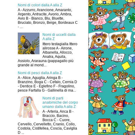
Nomi di colori dalla A alla Z
A - Azzurro, Arancione, Amaranto,
Argento, Antracite, Avorio, Ambra,
Avio B - Bianco, Blu, Bluette,
Bruciato, Bronzo, Beige, Bordeaux C
- ...
Nomi di uccelli dalla
A alla Z
Ittero testagialla Ittero
alirosse A - Airone,
Albanella, Allocco,
Anatra, Aquila,
Assiolo, Ararauna (pappagallo più
grande al mond...
Nomi di pesci dalla A alla Z
A - Alice, Aguglia, Aringa B -
Branzino, Boga C - Cefalo, Cernia D
- Dentice E - Eglefino F - Fragolino,
pesce Farfalla G - Gallinella di ma...
Nomi di parti
anatomiche del corpo
umano dalla A alla Z
A - Arteria, Anca B -
Braccio, Bacino,
Bocca C - Cuore,
Cervello, Cervelletto, Cranio, Collo,
Costola, Cistifellea, Coscia, Caviglia
D ...