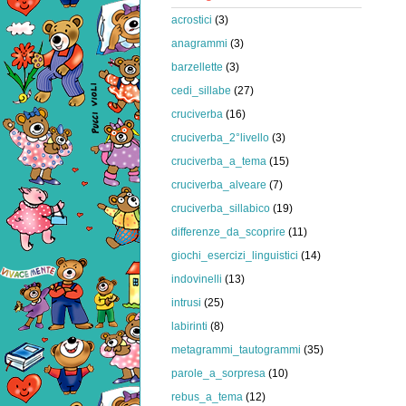
acrostici
(3)
anagrammi
(3)
barzellette
(3)
cedi_sillabe
(27)
cruciverba
(16)
cruciverba_2°livello
(3)
cruciverba_a_tema
(15)
cruciverba_alveare
(7)
cruciverba_sillabico
(19)
differenze_da_scoprire
(11)
giochi_esercizi_linguistici
(14)
indovinelli
(13)
intrusi
(25)
labirinti
(8)
metagrammi_tautogrammi
(35)
parole_a_sorpresa
(10)
rebus_a_tema
(12)