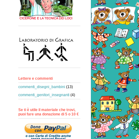
Lettere e commenti
commenti_disegni_bambini
(13)
commenti_genitori_insegnanti
(4)
Se ti è utile il materiale che trovi,
puoi fare una donazione di 5 o 10 €