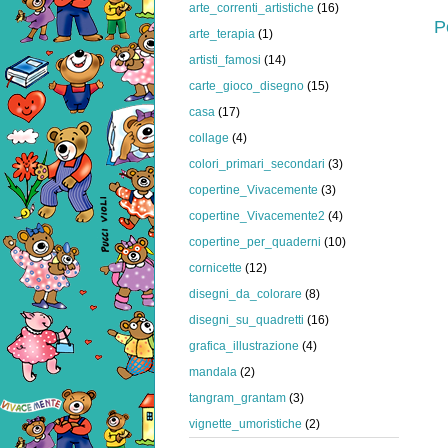
arte_correnti_artistiche
(16)
P
arte_terapia
(1)
artisti_famosi
(14)
carte_gioco_disegno
(15)
casa
(17)
collage
(4)
colori_primari_secondari
(3)
copertine_Vivacemente
(3)
copertine_Vivacemente2
(4)
copertine_per_quaderni
(10)
cornicette
(12)
disegni_da_colorare
(8)
disegni_su_quadretti
(16)
grafica_illustrazione
(4)
mandala
(2)
tangram_grantam
(3)
vignette_umoristiche
(2)