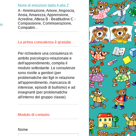
Nomi di emozioni dalla A alla Z
A - Ammirazione, Amore, Angoscia,
Ansia, Amarezza, Apprensione,
Acredine, Attesa B - Beatitudine C -
Compassione, Commiserazione,
io
Compatim...
La prima consulenza è gratuita
Per richiedere una consulenza in
ambito psicologico-relazionale e
dell'apprendimento, compila il
modulo sottostante. Le consulenze
sono rivolte a genitori (per
problematiche dei figli in relazione
all'apprendimento, mancanza di
interesse, episodi di bullismo) e ad
insegnanti (per problematiche
all'interno del gruppo classe).
Modulo di contatto
Nome