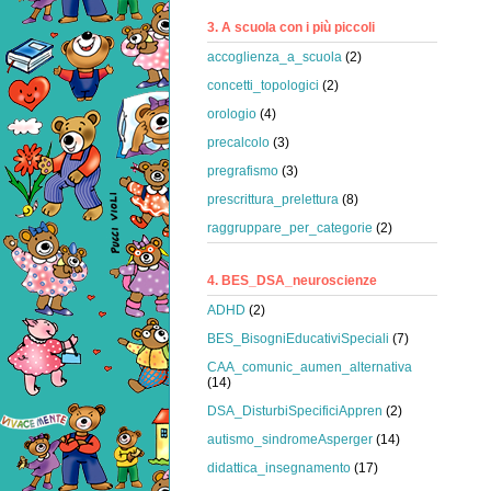
3. A scuola con i più piccoli
accoglienza_a_scuola
(2)
concetti_topologici
(2)
orologio
(4)
precalcolo
(3)
pregrafismo
(3)
prescrittura_prelettura
(8)
raggruppare_per_categorie
(2)
4. BES_DSA_neuroscienze
ADHD
(2)
BES_BisogniEducativiSpeciali
(7)
CAA_comunic_aumen_alternativa
(14)
DSA_DisturbiSpecificiAppren
(2)
autismo_sindromeAsperger
(14)
didattica_insegnamento
(17)