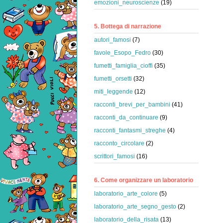
emozioni_neuroscienze
(19)
5. Bottega di narrazione
autori_famosi
(7)
favole_Esopo_Fedro
(30)
fumetti_famiglia_cioffi
(35)
fumetti_orsetti
(32)
miti_leggende
(12)
racconti_brevi_per_bambini
(41)
racconti_da_continuare
(9)
racconti_fantasmi_streghe
(4)
racconto_circolare
(2)
scrittori_famosi
(16)
6. Come organizzare un laboratorio
laboratorio_arte_colore
(5)
laboratorio_arte_segno_gesto
(2)
laboratorio_della_risata
(13)