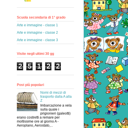
Scuola secondaria di 1° grado
Arte e immagine - classe 1
Arte e immagine - classe 2
Arte e immagine - classe 3
Visite negli ultimi 30 gg
2
5
1
2
2
Post più popolari
Nomi di mezzi di
trasporto dalla A alla
Z
Imbarcazione a vela
sulla quale i
prigionieri (galeotti)
erano costretti a remare per
moltissime ore al giorno A -
Aeroplano, Aerostato,...