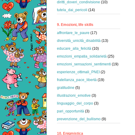
diritti_doveri_condivisione
(10)
tutela_dai_pericoli
(14)
9. Emozioni, life skills
affrontare_le_paure
(17)
diversità_unicità_disabilità
(13)
educare_alla_felicità
(10)
emozioni_empatia_solidarietà
(25)
emozioni_sensazioni_sentimenti
(19)
esperienze_ottimali_PNEI
(2)
fratellanza_pace_libertà
(19)
gratitudine
(5)
illustrazioni_emotive
(3)
linguaggio_del_corpo
(3)
pari_opportunità
(3)
prevenzione_del_bullismo
(9)
10. Enigmistica