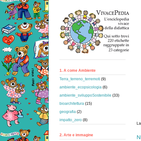
1. A come Ambiente
Terra_terreno_terremoti
(9)
ambiente_ecopsicologia
(6)
ambiente_sviluppoSostenibile
(33)
bioarchitettura
(15)
geografia
(2)
impatto_zero
(8)
La
2. Arte e immagine
N