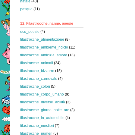
natale
(43)
pasqua
(11)
12. Filastrocche, nanne, poesie
eco_poesie
(4)
filastrocche_alimentazione
(8)
filastrocche_ambiente_riciclo
(11)
filastrocche_amicizia_amore
(13)
filastrocche_animali
(24)
filastrocche_bizzarre
(15)
filastrocche_carnevale
(4)
filastrocche_colori
(5)
filastrocche_corpo_umano
(9)
filastrocche_diverse_abilità
(2)
filastrocche_giorno_notte_ore
(3)
filastrocche_in_automobile
(4)
filastrocche_mestieri
(7)
filastrocche_numeri
(5)