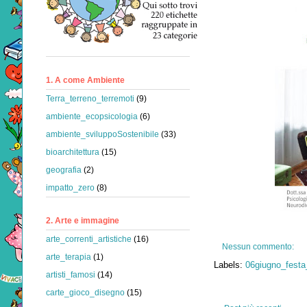
1. A come Ambiente
Terra_terreno_terremoti
(9)
ambiente_ecopsicologia
(6)
ambiente_sviluppoSostenibile
(33)
bioarchitettura
(15)
geografia
(2)
impatto_zero
(8)
2. Arte e immagine
arte_correnti_artistiche
(16)
Nessun commento:
arte_terapia
(1)
Labels:
06giugno_festa
artisti_famosi
(14)
carte_gioco_disegno
(15)