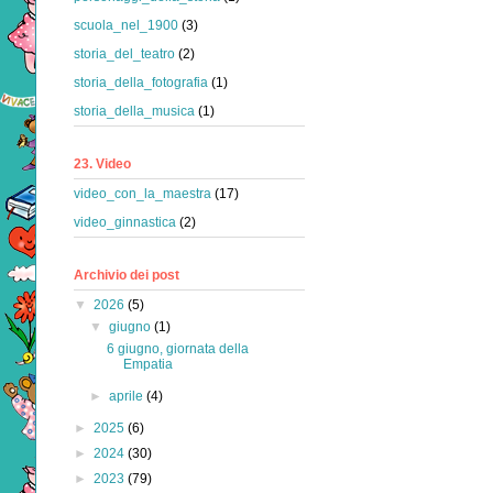
scuola_nel_1900
(3)
storia_del_teatro
(2)
storia_della_fotografia
(1)
storia_della_musica
(1)
23. Video
video_con_la_maestra
(17)
video_ginnastica
(2)
Archivio dei post
▼
2026
(5)
▼
giugno
(1)
6 giugno, giornata della
Empatia
►
aprile
(4)
►
2025
(6)
►
2024
(30)
►
2023
(79)