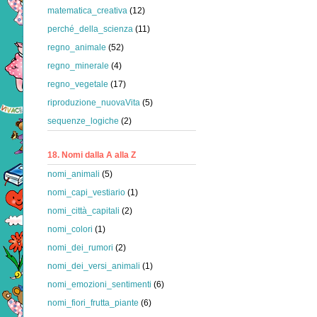
matematica_creativa
(12)
perché_della_scienza
(11)
regno_animale
(52)
regno_minerale
(4)
regno_vegetale
(17)
riproduzione_nuovaVita
(5)
sequenze_logiche
(2)
18. Nomi dalla A alla Z
nomi_animali
(5)
nomi_capi_vestiario
(1)
nomi_città_capitali
(2)
nomi_colori
(1)
nomi_dei_rumori
(2)
nomi_dei_versi_animali
(1)
nomi_emozioni_sentimenti
(6)
nomi_fiori_frutta_piante
(6)