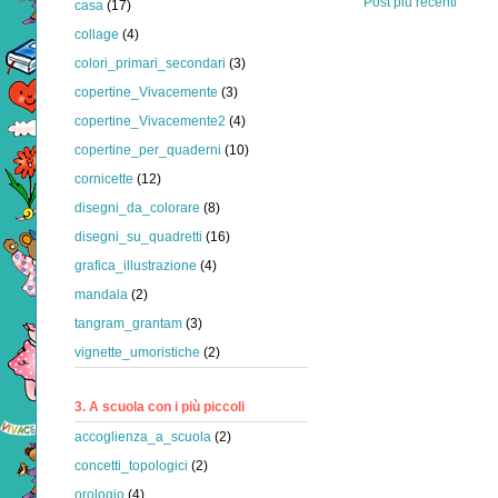
Post più recenti
casa
(17)
collage
(4)
colori_primari_secondari
(3)
copertine_Vivacemente
(3)
copertine_Vivacemente2
(4)
copertine_per_quaderni
(10)
cornicette
(12)
disegni_da_colorare
(8)
disegni_su_quadretti
(16)
grafica_illustrazione
(4)
mandala
(2)
tangram_grantam
(3)
vignette_umoristiche
(2)
3. A scuola con i più piccoli
accoglienza_a_scuola
(2)
concetti_topologici
(2)
orologio
(4)