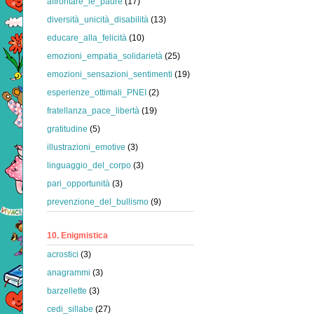
affrontare_le_paure
(17)
diversità_unicità_disabilità
(13)
educare_alla_felicità
(10)
emozioni_empatia_solidarietà
(25)
emozioni_sensazioni_sentimenti
(19)
esperienze_ottimali_PNEI
(2)
fratellanza_pace_libertà
(19)
gratitudine
(5)
illustrazioni_emotive
(3)
linguaggio_del_corpo
(3)
pari_opportunità
(3)
prevenzione_del_bullismo
(9)
10. Enigmistica
acrostici
(3)
anagrammi
(3)
barzellette
(3)
cedi_sillabe
(27)