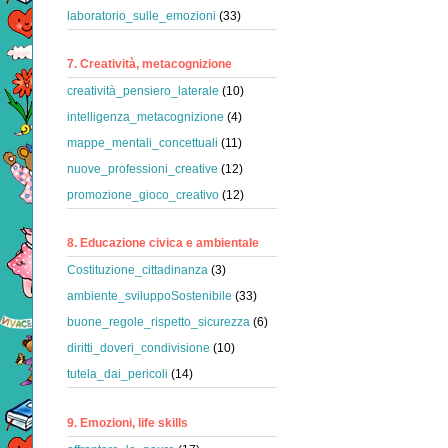
laboratorio_sulle_emozioni
(33)
7. Creatività, metacognizione
creatività_pensiero_laterale
(10)
intelligenza_metacognizione
(4)
mappe_mentali_concettuali
(11)
nuove_professioni_creative
(12)
promozione_gioco_creativo
(12)
8. Educazione civica e ambientale
Costituzione_cittadinanza
(3)
ambiente_sviluppoSostenibile
(33)
buone_regole_rispetto_sicurezza
(6)
diritti_doveri_condivisione
(10)
tutela_dai_pericoli
(14)
9. Emozioni, life skills