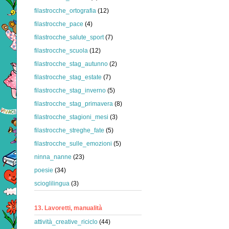
filastrocche_ortografia
(12)
filastrocche_pace
(4)
filastrocche_salute_sport
(7)
filastrocche_scuola
(12)
filastrocche_stag_autunno
(2)
filastrocche_stag_estate
(7)
filastrocche_stag_inverno
(5)
filastrocche_stag_primavera
(8)
filastrocche_stagioni_mesi
(3)
filastrocche_streghe_fate
(5)
filastrocche_sulle_emozioni
(5)
ninna_nanne
(23)
poesie
(34)
scioglilingua
(3)
13. Lavoretti, manualità
attività_creative_riciclo
(44)