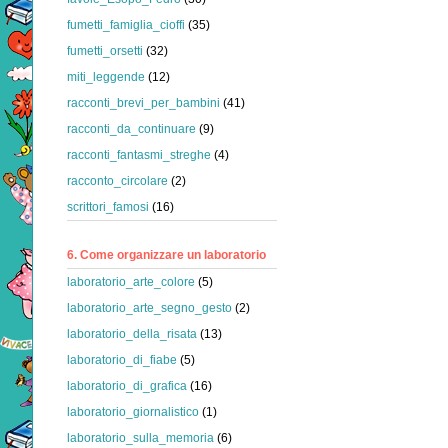
fumetti_famiglia_cioffi
(35)
fumetti_orsetti
(32)
miti_leggende
(12)
racconti_brevi_per_bambini
(41)
racconti_da_continuare
(9)
racconti_fantasmi_streghe
(4)
racconto_circolare
(2)
scrittori_famosi
(16)
6. Come organizzare un laboratorio
laboratorio_arte_colore
(5)
laboratorio_arte_segno_gesto
(2)
laboratorio_della_risata
(13)
laboratorio_di_fiabe
(5)
laboratorio_di_grafica
(16)
laboratorio_giornalistico
(1)
laboratorio_sulla_memoria
(6)