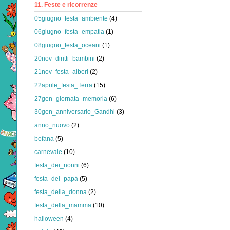
11. Feste e ricorrenze
05giugno_festa_ambiente
(4)
06giugno_festa_empatia
(1)
08giugno_festa_oceani
(1)
20nov_diritti_bambini
(2)
21nov_festa_alberi
(2)
22aprile_festa_Terra
(15)
27gen_giornata_memoria
(6)
30gen_anniversario_Gandhi
(3)
anno_nuovo
(2)
befana
(5)
carnevale
(10)
festa_dei_nonni
(6)
festa_del_papà
(5)
festa_della_donna
(2)
festa_della_mamma
(10)
halloween
(4)