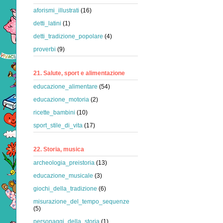
aforismi_illustrati
(16)
detti_latini
(1)
detti_tradizione_popolare
(4)
proverbi
(9)
21. Salute, sport e alimentazione
educazione_alimentare
(54)
educazione_motoria
(2)
ricette_bambini
(10)
sport_stile_di_vita
(17)
22. Storia, musica
archeologia_preistoria
(13)
educazione_musicale
(3)
giochi_della_tradizione
(6)
misurazione_del_tempo_sequenze
(5)
personaggi_della_storia
(1)