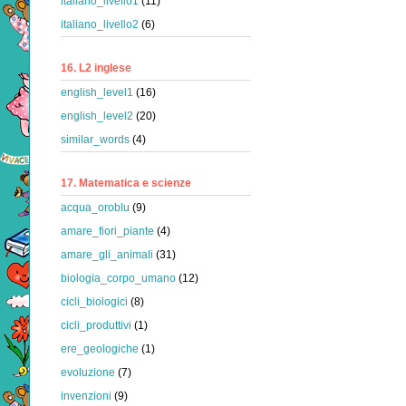
italiano_livello1
(11)
italiano_livello2
(6)
16. L2 inglese
english_level1
(16)
english_level2
(20)
similar_words
(4)
17. Matematica e scienze
acqua_oroblu
(9)
amare_fiori_piante
(4)
amare_gli_animali
(31)
biologia_corpo_umano
(12)
cicli_biologici
(8)
cicli_produttivi
(1)
ere_geologiche
(1)
evoluzione
(7)
invenzioni
(9)