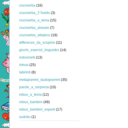
cruciverba
(16)
cruciverba_2°livello
(3)
cruciverba_a_tema
(15)
cruciverba_alveare
(7)
cruciverba_sillabico
(19)
differenze_da_scoprire
(11)
giochi_esercizi_linguistici
(14)
indovinelli
(13)
intrusi
(25)
labirinti
(8)
metagrammi_tautogrammi
(35)
parole_a_sorpresa
(10)
rebus_a_tema
(12)
rebus_bambini
(49)
rebus_bambini_esperti
(17)
sudoku
(1)