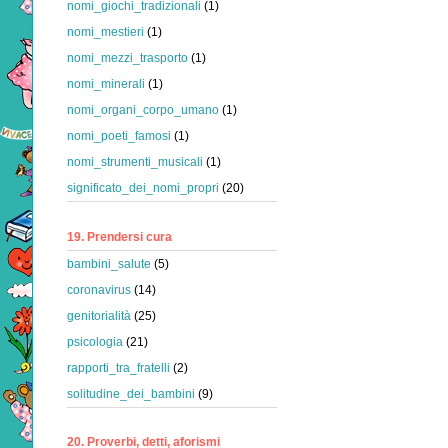
nomi_giochi_tradizionali
(1)
nomi_mestieri
(1)
nomi_mezzi_trasporto
(1)
nomi_minerali
(1)
nomi_organi_corpo_umano
(1)
nomi_poeti_famosi
(1)
nomi_strumenti_musicali
(1)
significato_dei_nomi_propri
(20)
19. Prendersi cura
bambini_salute
(5)
coronavirus
(14)
genitorialità
(25)
psicologia
(21)
rapporti_tra_fratelli
(2)
solitudine_dei_bambini
(9)
20. Proverbi, detti, aforismi