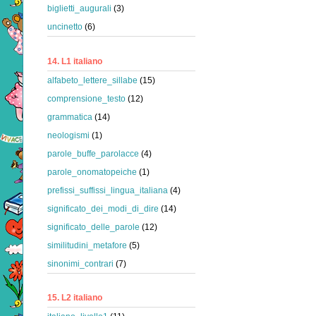
biglietti_augurali
(3)
uncinetto
(6)
14. L1 italiano
alfabeto_lettere_sillabe
(15)
comprensione_testo
(12)
grammatica
(14)
neologismi
(1)
parole_buffe_parolacce
(4)
parole_onomatopeiche
(1)
prefissi_suffissi_lingua_italiana
(4)
significato_dei_modi_di_dire
(14)
significato_delle_parole
(12)
similitudini_metafore
(5)
sinonimi_contrari
(7)
15. L2 italiano