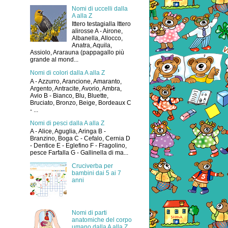
Nomi di uccelli dalla
A alla Z
Ittero testagialla Ittero
alirosse A - Airone,
Albanella, Allocco,
Anatra, Aquila,
Assiolo, Ararauna (pappagallo più
grande al mond...
Nomi di colori dalla A alla Z
A - Azzurro, Arancione, Amaranto,
Argento, Antracite, Avorio, Ambra,
Avio B - Bianco, Blu, Bluette,
Bruciato, Bronzo, Beige, Bordeaux C
- ...
Nomi di pesci dalla A alla Z
A - Alice, Aguglia, Aringa B -
Branzino, Boga C - Cefalo, Cernia D
- Dentice E - Eglefino F - Fragolino,
pesce Farfalla G - Gallinella di ma...
Cruciverba per
bambini dai 5 ai 7
anni
Nomi di parti
anatomiche del corpo
umano dalla A alla Z