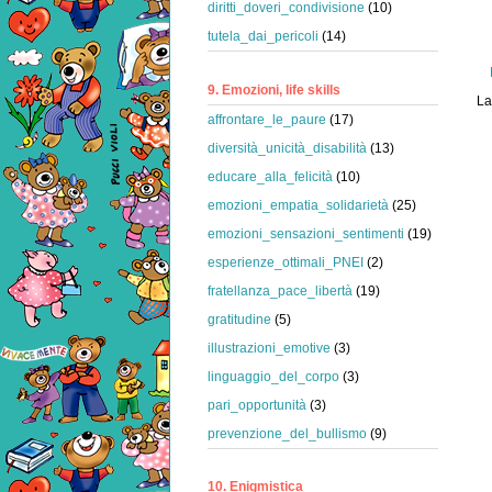
diritti_doveri_condivisione
(10)
tutela_dai_pericoli
(14)
9. Emozioni, life skills
La
affrontare_le_paure
(17)
diversità_unicità_disabilità
(13)
educare_alla_felicità
(10)
emozioni_empatia_solidarietà
(25)
emozioni_sensazioni_sentimenti
(19)
esperienze_ottimali_PNEI
(2)
fratellanza_pace_libertà
(19)
gratitudine
(5)
illustrazioni_emotive
(3)
linguaggio_del_corpo
(3)
pari_opportunità
(3)
prevenzione_del_bullismo
(9)
10. Enigmistica