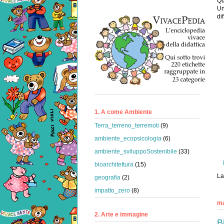
Qu
Un
dif
1. A come Ambiente
Terra_terreno_terremoti
(9)
ambiente_ecopsicologia
(6)
ambiente_sviluppoSostenibile
(33)
bioarchitettura
(15)
La
geografia
(2)
impatto_zero
(8)
ma
2. Arte e immagine
B