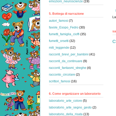
emozioni_neuroscienze
(19)
5. Bottega di narrazione
La
autori_famosi
(7)
favole_Esopo_Fedro
(30)
sa
fumetti_famiglia_cioffi
(35)
C
fumetti_orsetti
(32)
miti_leggende
(12)
racconti_brevi_per_bambini
(41)
racconti_da_continuare
(9)
racconti_fantasmi_streghe
(4)
racconto_circolare
(2)
scrittori_famosi
(16)
6. Come organizzare un laboratorio
laboratorio_arte_colore
(5)
laboratorio_arte_segno_gesto
(2)
laboratorio_della_risata
(13)