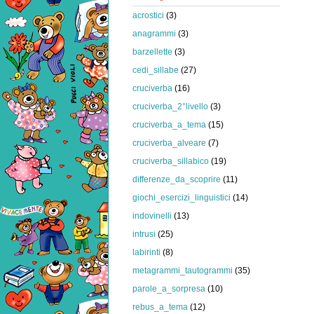
acrostici
(3)
anagrammi
(3)
barzellette
(3)
cedi_sillabe
(27)
cruciverba
(16)
cruciverba_2°livello
(3)
cruciverba_a_tema
(15)
cruciverba_alveare
(7)
cruciverba_sillabico
(19)
differenze_da_scoprire
(11)
giochi_esercizi_linguistici
(14)
indovinelli
(13)
intrusi
(25)
labirinti
(8)
metagrammi_tautogrammi
(35)
parole_a_sorpresa
(10)
rebus_a_tema
(12)