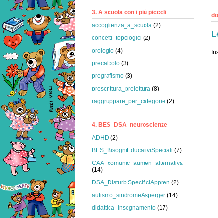
3. A scuola con i più piccoli
do
accoglienza_a_scuola
(2)
L
concetti_topologici
(2)
orologio
(4)
In
precalcolo
(3)
pregrafismo
(3)
prescrittura_prelettura
(8)
raggruppare_per_categorie
(2)
4. BES_DSA_neuroscienze
ADHD
(2)
BES_BisogniEducativiSpeciali
(7)
CAA_comunic_aumen_alternativa
(14)
DSA_DisturbiSpecificiAppren
(2)
autismo_sindromeAsperger
(14)
didattica_insegnamento
(17)