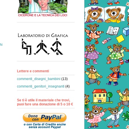
hi
Lettere e commenti
commenti_disegni_bambini
(13)
commenti_genitori_insegnanti
(4)
Se ti è utile il materiale che trovi,
puoi fare una donazione di 5 o 10 €