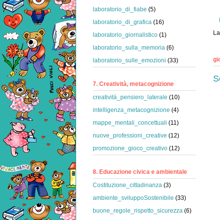
laboratorio_di_fiabe
(5)
laboratorio_di_grafica
(16)
La
laboratorio_giornalistico
(1)
laboratorio_sulla_memoria
(6)
gi
laboratorio_sulle_emozioni
(33)
S
7. Creatività, metacognizione
creatività_pensiero_laterale
(10)
intelligenza_metacognizione
(4)
mappe_mentali_concettuali
(11)
nuove_professioni_creative
(12)
promozione_gioco_creativo
(12)
8. Educazione civica e ambientale
Costituzione_cittadinanza
(3)
ambiente_sviluppoSostenibile
(33)
buone_regole_rispetto_sicurezza
(6)