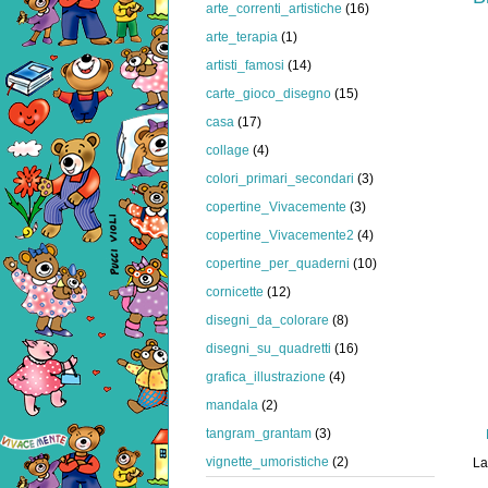
arte_correnti_artistiche
(16)
arte_terapia
(1)
artisti_famosi
(14)
carte_gioco_disegno
(15)
casa
(17)
collage
(4)
colori_primari_secondari
(3)
copertine_Vivacemente
(3)
copertine_Vivacemente2
(4)
copertine_per_quaderni
(10)
cornicette
(12)
disegni_da_colorare
(8)
disegni_su_quadretti
(16)
grafica_illustrazione
(4)
mandala
(2)
tangram_grantam
(3)
vignette_umoristiche
(2)
La