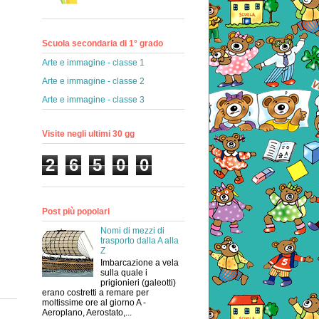
Scuola secondaria di 1° grado
Arte e immagine - classe 1
Arte e immagine - classe 2
Arte e immagine - classe 3
Visite negli ultimi 30 gg
2
6
5
0
0
Post più popolari
Nomi di mezzi di
trasporto dalla A alla
Z
Imbarcazione a vela
sulla quale i
prigionieri (galeotti)
erano costretti a remare per
moltissime ore al giorno A -
Aeroplano, Aerostato,...