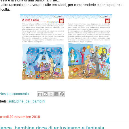
esta è la storia di una bambina triste...
 altro racconto per lavorare sulle emozioni, per comprenderle e per superare le
ficoltà.
Nessun commento:
bels:
solitudine_dei_bambini
rtedì 20 novembre 2018
ianca, bambina ricca di entusiasmo e fantasia