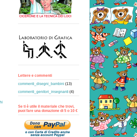
Lettere e commenti
commenti_disegni_bambini
(13)
commenti_genitori_insegnanti
(4)
hi
Se ti è utile il materiale che trovi,
puoi fare una donazione di 5 o 10 €