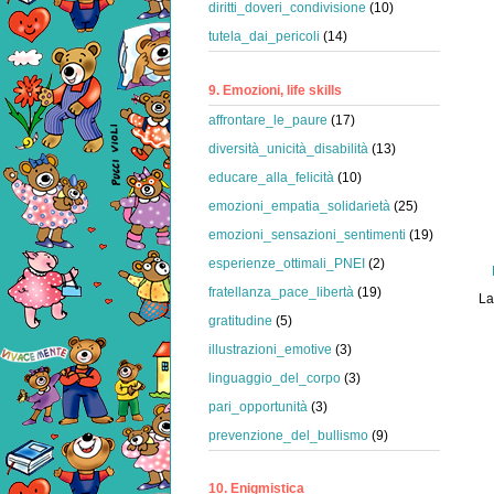
diritti_doveri_condivisione
(10)
tutela_dai_pericoli
(14)
9. Emozioni, life skills
affrontare_le_paure
(17)
diversità_unicità_disabilità
(13)
educare_alla_felicità
(10)
emozioni_empatia_solidarietà
(25)
emozioni_sensazioni_sentimenti
(19)
esperienze_ottimali_PNEI
(2)
fratellanza_pace_libertà
(19)
La
gratitudine
(5)
illustrazioni_emotive
(3)
linguaggio_del_corpo
(3)
pari_opportunità
(3)
prevenzione_del_bullismo
(9)
10. Enigmistica