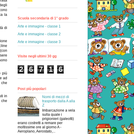
ratta
degli
scono
ca la
Scuola secondaria di 1° grado
Arte e immagine - classe 1
tà di
Arte e immagine - classe 2
zione
Arte e immagine - classe 3
cline
 (con
ssere
Visite negli ultimi 30 gg
ssono
2
6
7
1
6
è più
ce ad
 che
Post più popolari
ti in
Nomi di mezzi di
i che
trasporto dalla A alla
Z
Imbarcazione a vela
sulla quale i
prigionieri (galeotti)
erano costretti a remare per
moltissime ore al giorno A -
Aeroplano, Aerostato,...