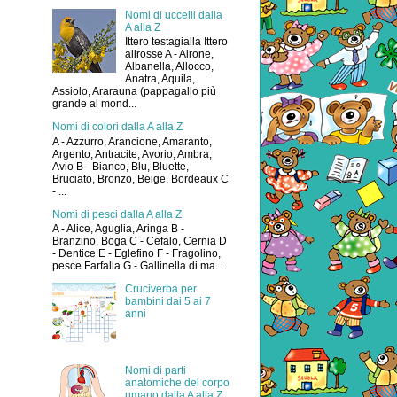
Nomi di uccelli dalla
A alla Z
Ittero testagialla Ittero
alirosse A - Airone,
Albanella, Allocco,
Anatra, Aquila,
Assiolo, Ararauna (pappagallo più
grande al mond...
Nomi di colori dalla A alla Z
A - Azzurro, Arancione, Amaranto,
Argento, Antracite, Avorio, Ambra,
Avio B - Bianco, Blu, Bluette,
Bruciato, Bronzo, Beige, Bordeaux C
- ...
Nomi di pesci dalla A alla Z
A - Alice, Aguglia, Aringa B -
Branzino, Boga C - Cefalo, Cernia D
- Dentice E - Eglefino F - Fragolino,
pesce Farfalla G - Gallinella di ma...
Cruciverba per
bambini dai 5 ai 7
anni
Nomi di parti
anatomiche del corpo
umano dalla A alla Z