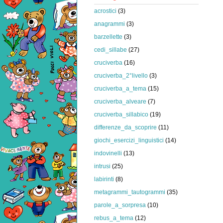
acrostici
(3)
anagrammi
(3)
barzellette
(3)
cedi_sillabe
(27)
cruciverba
(16)
cruciverba_2°livello
(3)
cruciverba_a_tema
(15)
cruciverba_alveare
(7)
cruciverba_sillabico
(19)
differenze_da_scoprire
(11)
giochi_esercizi_linguistici
(14)
indovinelli
(13)
intrusi
(25)
labirinti
(8)
metagrammi_tautogrammi
(35)
parole_a_sorpresa
(10)
rebus_a_tema
(12)