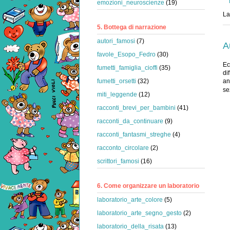
emozioni_neuroscienze
(19)
La
5. Bottega di narrazione
autori_famosi
(7)
A
favole_Esopo_Fedro
(30)
Ec
fumetti_famiglia_cioffi
(35)
di
fumetti_orsetti
(32)
an
se
miti_leggende
(12)
racconti_brevi_per_bambini
(41)
racconti_da_continuare
(9)
racconti_fantasmi_streghe
(4)
racconto_circolare
(2)
scrittori_famosi
(16)
6. Come organizzare un laboratorio
laboratorio_arte_colore
(5)
laboratorio_arte_segno_gesto
(2)
laboratorio_della_risata
(13)