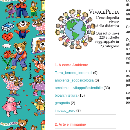
Ec
di
ag
an
no
Co
ap
Og
al
a 
no
in
mi
1. A come Ambiente
C'
Terra_terreno_terremoti
(9)
es
ad
ambiente_ecopsicologia
(6)
pu
ambiente_sviluppoSostenibile
(33)
Pe
bioarchitettura
(15)
qu
po
geografia
(2)
impatto_zero
(8)
2. Arte e immagine