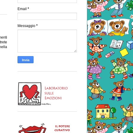
Email
*
Messaggio
*
enti
trete
nella