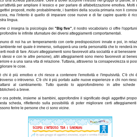
co una scheda particolare. Oltre a dover scoprire l'intruso nei gruppi di parole, si t
 un'attività per ampliare il lessico e per parlare di alfabetizzazione emotiva. Molti 
gettivi proposti, molto probabilmente, i bambini della scuola primaria non li cono
cora, ma l'intento è quello di imparare cose nuove e di far capire quanto è ric
stra lingua.
me ci insegna la psicologia dei
"Big five"
, il nostro vocabolario ci offre l'opprtuni
profondire le infinite sfumature dei diversi atteggiamenti comportamentali.
nuno di noi ha un temperamento con certe predisposizioni innate e poi, in rela
l'ambiente nel quale è immerso, svilupperà una certa personalità che lo renderà in
certi modi di fare. Alcuni atteggiamenti sono favorevoli alla socialità e al benessere
i stessi e con le altre persone), altri atteggiamenti sono meno favorevoli al bene
teriore e a una sana vita di relazione. Tuttavia, attraverso la consapevolezza si po
gliorare le cose.
è chi è più emotivo e chi riesce a contenere l'emotività e l'impulsività. C'è chi 
troverso o introverso. C'è chi è più portato aalle nuove esperienze e chi non ries
attarsi al cambiamento. Tutto questo lo approfondiremo in altre schede
bblicherò a breve.
r ora potrete, insieme ai bambini, approfondire il significato degli aggettivi propos
esta scheda, riflettendo sulla possibilità di poter migliorare certi atteggiament
ssono ferire le persone che ci sono vicine.