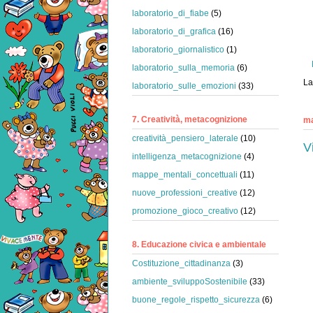
laboratorio_di_fiabe
(5)
laboratorio_di_grafica
(16)
laboratorio_giornalistico
(1)
laboratorio_sulla_memoria
(6)
La
laboratorio_sulle_emozioni
(33)
7. Creatività, metacognizione
ma
creatività_pensiero_laterale
(10)
V
intelligenza_metacognizione
(4)
mappe_mentali_concettuali
(11)
nuove_professioni_creative
(12)
promozione_gioco_creativo
(12)
8. Educazione civica e ambientale
Costituzione_cittadinanza
(3)
ambiente_sviluppoSostenibile
(33)
buone_regole_rispetto_sicurezza
(6)