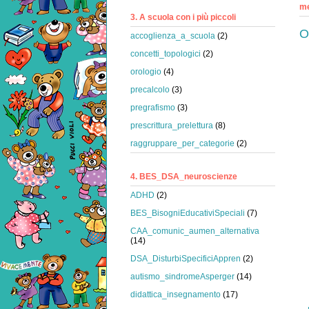
me
3. A scuola con i più piccoli
O
accoglienza_a_scuola
(2)
concetti_topologici
(2)
orologio
(4)
precalcolo
(3)
pregrafismo
(3)
prescrittura_prelettura
(8)
raggruppare_per_categorie
(2)
4. BES_DSA_neuroscienze
ADHD
(2)
BES_BisogniEducativiSpeciali
(7)
CAA_comunic_aumen_alternativa
(14)
DSA_DisturbiSpecificiAppren
(2)
autismo_sindromeAsperger
(14)
didattica_insegnamento
(17)