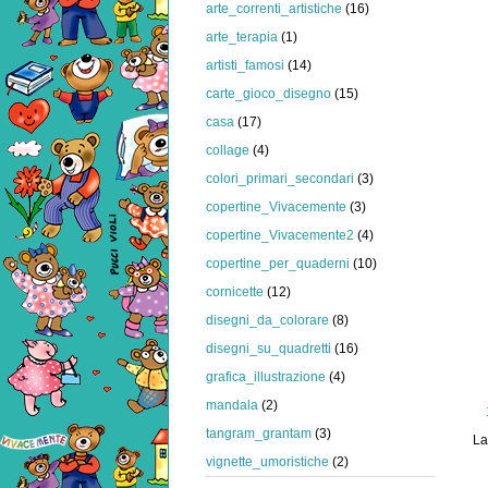
arte_correnti_artistiche
(16)
arte_terapia
(1)
artisti_famosi
(14)
carte_gioco_disegno
(15)
casa
(17)
collage
(4)
colori_primari_secondari
(3)
copertine_Vivacemente
(3)
copertine_Vivacemente2
(4)
copertine_per_quaderni
(10)
cornicette
(12)
disegni_da_colorare
(8)
disegni_su_quadretti
(16)
grafica_illustrazione
(4)
mandala
(2)
tangram_grantam
(3)
La
vignette_umoristiche
(2)