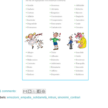
1 commento:
bels:
emozioni_empatia_solidarietà
,
intrusi
,
sinonimi_contrari