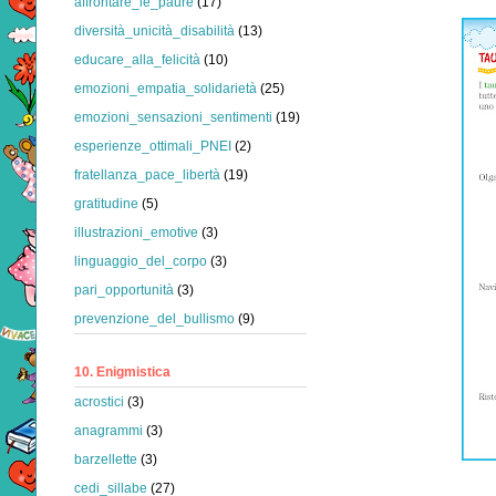
affrontare_le_paure
(17)
diversità_unicità_disabilità
(13)
educare_alla_felicità
(10)
emozioni_empatia_solidarietà
(25)
emozioni_sensazioni_sentimenti
(19)
esperienze_ottimali_PNEI
(2)
fratellanza_pace_libertà
(19)
gratitudine
(5)
illustrazioni_emotive
(3)
linguaggio_del_corpo
(3)
pari_opportunità
(3)
prevenzione_del_bullismo
(9)
10. Enigmistica
acrostici
(3)
anagrammi
(3)
barzellette
(3)
cedi_sillabe
(27)