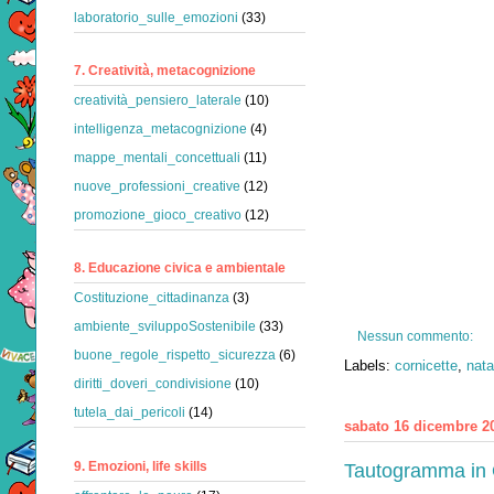
laboratorio_sulle_emozioni
(33)
7. Creatività, metacognizione
creatività_pensiero_laterale
(10)
intelligenza_metacognizione
(4)
mappe_mentali_concettuali
(11)
nuove_professioni_creative
(12)
promozione_gioco_creativo
(12)
8. Educazione civica e ambientale
Costituzione_cittadinanza
(3)
ambiente_sviluppoSostenibile
(33)
Nessun commento:
buone_regole_rispetto_sicurezza
(6)
Labels:
cornicette
,
nata
diritti_doveri_condivisione
(10)
tutela_dai_pericoli
(14)
sabato 16 dicembre 2
9. Emozioni, life skills
Tautogramma in O