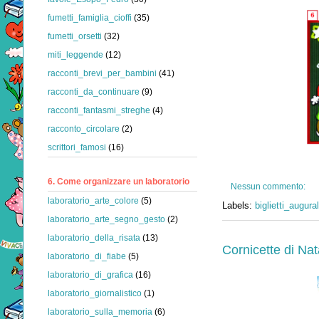
fumetti_famiglia_cioffi
(35)
fumetti_orsetti
(32)
miti_leggende
(12)
racconti_brevi_per_bambini
(41)
racconti_da_continuare
(9)
racconti_fantasmi_streghe
(4)
racconto_circolare
(2)
scrittori_famosi
(16)
6. Come organizzare un laboratorio
Nessun commento:
laboratorio_arte_colore
(5)
Labels:
biglietti_augural
laboratorio_arte_segno_gesto
(2)
laboratorio_della_risata
(13)
Cornicette di Nat
laboratorio_di_fiabe
(5)
laboratorio_di_grafica
(16)
laboratorio_giornalistico
(1)
laboratorio_sulla_memoria
(6)