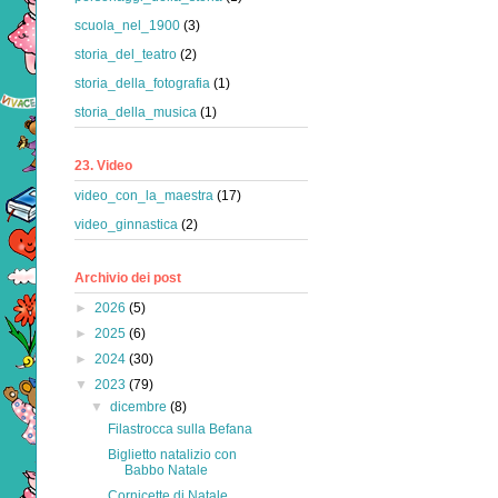
scuola_nel_1900
(3)
storia_del_teatro
(2)
storia_della_fotografia
(1)
storia_della_musica
(1)
23. Video
video_con_la_maestra
(17)
video_ginnastica
(2)
Archivio dei post
►
2026
(5)
►
2025
(6)
►
2024
(30)
▼
2023
(79)
▼
dicembre
(8)
Filastrocca sulla Befana
Biglietto natalizio con
Babbo Natale
Cornicette di Natale