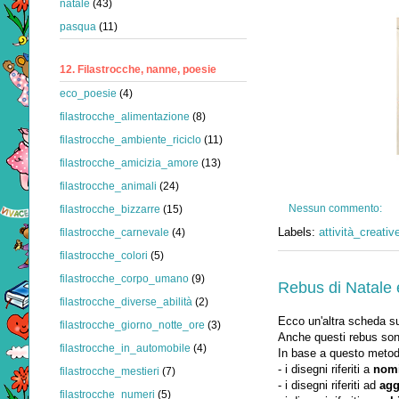
natale
(43)
pasqua
(11)
12. Filastrocche, nanne, poesie
eco_poesie
(4)
filastrocche_alimentazione
(8)
filastrocche_ambiente_riciclo
(11)
filastrocche_amicizia_amore
(13)
filastrocche_animali
(24)
Nessun commento:
filastrocche_bizzarre
(15)
Labels:
attività_creativ
filastrocche_carnevale
(4)
filastrocche_colori
(5)
filastrocche_corpo_umano
(9)
Rebus di Natale e
filastrocche_diverse_abilità
(2)
Ecco un'altra scheda su
filastrocche_giorno_notte_ore
(3)
Anche questi rebus son
filastrocche_in_automobile
(4)
In base a questo metodo
- i disegni riferiti a
nom
filastrocche_mestieri
(7)
- i disegni riferiti ad
agg
filastrocche_numeri
(5)