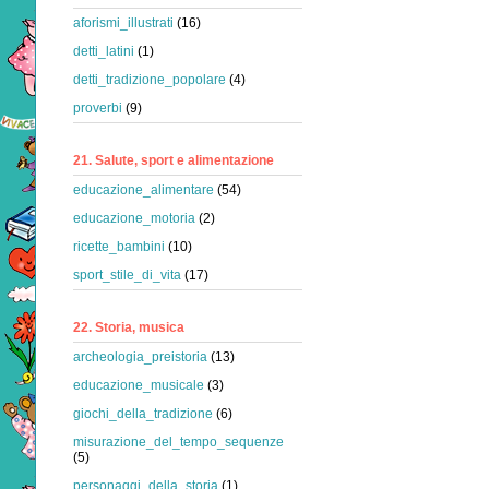
aforismi_illustrati
(16)
detti_latini
(1)
detti_tradizione_popolare
(4)
proverbi
(9)
21. Salute, sport e alimentazione
educazione_alimentare
(54)
educazione_motoria
(2)
ricette_bambini
(10)
sport_stile_di_vita
(17)
22. Storia, musica
archeologia_preistoria
(13)
educazione_musicale
(3)
giochi_della_tradizione
(6)
misurazione_del_tempo_sequenze
(5)
personaggi_della_storia
(1)