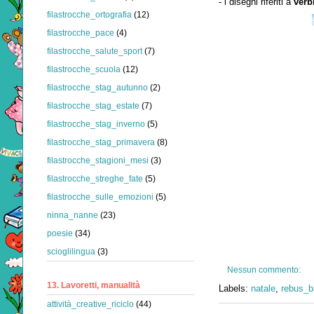
- i disegni riferiti a
verb
filastrocche_ortografia
(12)
filastrocche_pace
(4)
filastrocche_salute_sport
(7)
filastrocche_scuola
(12)
filastrocche_stag_autunno
(2)
filastrocche_stag_estate
(7)
filastrocche_stag_inverno
(5)
filastrocche_stag_primavera
(8)
filastrocche_stagioni_mesi
(3)
filastrocche_streghe_fate
(5)
filastrocche_sulle_emozioni
(5)
ninna_nanne
(23)
poesie
(34)
scioglilingua
(3)
Nessun commento:
13. Lavoretti, manualità
Labels:
natale
,
rebus_b
attività_creative_riciclo
(44)