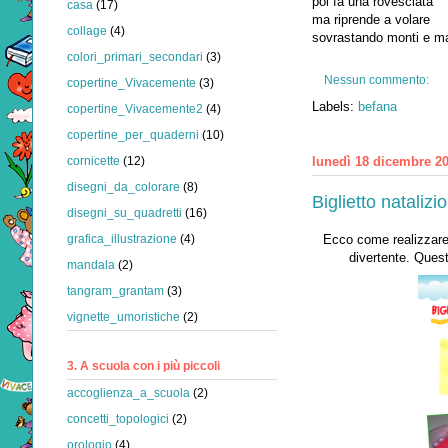
poi fa una rovesciata
casa
(17)
ma riprende a volare
collage
(4)
sovrastando monti e m
colori_primari_secondari
(3)
Nessun commento:
copertine_Vivacemente
(3)
Labels:
befana
copertine_Vivacemente2
(4)
copertine_per_quaderni
(10)
lunedì 18 dicembre 2
cornicette
(12)
disegni_da_colorare
(8)
Biglietto nataliz
disegni_su_quadretti
(16)
Ecco come realizzare 
grafica_illustrazione
(4)
divertente. Questa
mandala
(2)
tangram_grantam
(3)
vignette_umoristiche
(2)
3. A scuola con i più piccoli
accoglienza_a_scuola
(2)
concetti_topologici
(2)
orologio
(4)