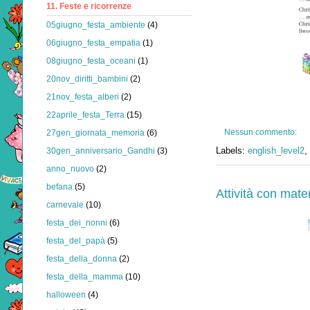
11. Feste e ricorrenze
05giugno_festa_ambiente
(4)
06giugno_festa_empatia
(1)
08giugno_festa_oceani
(1)
20nov_diritti_bambini
(2)
21nov_festa_alberi
(2)
22aprile_festa_Terra
(15)
Nessun commento:
27gen_giornata_memoria
(6)
Labels:
english_level2
,
30gen_anniversario_Gandhi
(3)
anno_nuovo
(2)
befana
(5)
Attività con mate
carnevale
(10)
festa_dei_nonni
(6)
festa_del_papà
(5)
festa_della_donna
(2)
festa_della_mamma
(10)
halloween
(4)