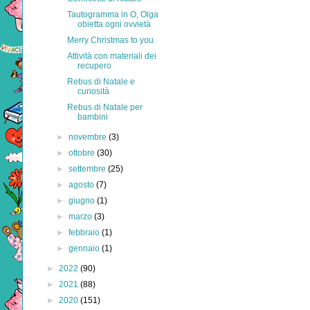
Tautogramma in O, Olga
obietta ogni ovvietà
Merry Christmas to you
Attività con materiali dei
recupero
Rebus di Natale e
curiosità
Rebus di Natale per
bambini
►
novembre
(3)
►
ottobre
(30)
►
settembre
(25)
►
agosto
(7)
►
giugno
(1)
►
marzo
(3)
►
febbraio
(1)
►
gennaio
(1)
►
2022
(90)
►
2021
(88)
►
2020
(151)