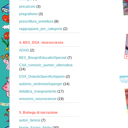
precalcolo
(3)
pregrafismo
(3)
prescrittura_prelettura
(8)
raggruppare_per_categorie
(2)
4. BES_DSA_neuroscienze
ADHD
(2)
BES_BisogniEducativiSpeciali
(7)
CAA_comunic_aumen_alternativa
(14)
DSA_DisturbiSpecificiAppren
(2)
autismo_sindromeAsperger
(14)
didattica_insegnamento
(17)
emozioni_neuroscienze
(19)
5. Bottega di narrazione
autori_famosi
(7)
favole_Esopo_Fedro
(30)