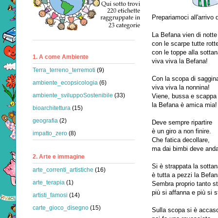
Prepariamoci all'arrivo 
La Befana vien di notte
con le scarpe tutte rott
con le toppe alla sotta
1. A come Ambiente
viva viva la Befana!
Terra_terreno_terremoti
(9)
Con la scopa di saggin
ambiente_ecopsicologia
(6)
viva viva la nonnina!
ambiente_sviluppoSostenibile
(33)
Viene, bussa e scappa 
la Befana è amica mia!
bioarchitettura
(15)
geografia
(2)
Deve sempre ripartire
è un giro a non finire.
impatto_zero
(8)
Che fatica decollare,
ma dai bimbi deve anda
2. Arte e immagine
Si è strappata la sotta
arte_correnti_artistiche
(16)
è tutta a pezzi la Befan
arte_terapia
(1)
Sembra proprio tanto s
più si affanna e più si s
artisti_famosi
(14)
carte_gioco_disegno
(15)
Sulla scopa si è accasc