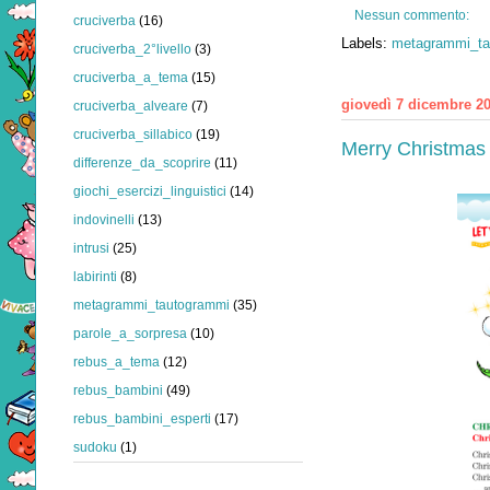
Nessun commento:
cruciverba
(16)
Labels:
metagrammi_ta
cruciverba_2°livello
(3)
cruciverba_a_tema
(15)
giovedì 7 dicembre 2
cruciverba_alveare
(7)
cruciverba_sillabico
(19)
Merry Christmas 
differenze_da_scoprire
(11)
giochi_esercizi_linguistici
(14)
indovinelli
(13)
intrusi
(25)
labirinti
(8)
metagrammi_tautogrammi
(35)
parole_a_sorpresa
(10)
rebus_a_tema
(12)
rebus_bambini
(49)
rebus_bambini_esperti
(17)
sudoku
(1)