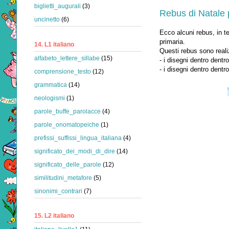
biglietti_augurali
(3)
Rebus di Natale 
uncinetto
(6)
Ecco alcuni rebus, in te
primaria.
14. L1 italiano
Questi rebus sono reali
alfabeto_lettere_sillabe
(15)
- i disegni dentro dentr
- i disegni dentro dentr
comprensione_testo
(12)
grammatica
(14)
neologismi
(1)
parole_buffe_parolacce
(4)
parole_onomatopeiche
(1)
prefissi_suffissi_lingua_italiana
(4)
significato_dei_modi_di_dire
(14)
significato_delle_parole
(12)
similitudini_metafore
(5)
sinonimi_contrari
(7)
15. L2 italiano