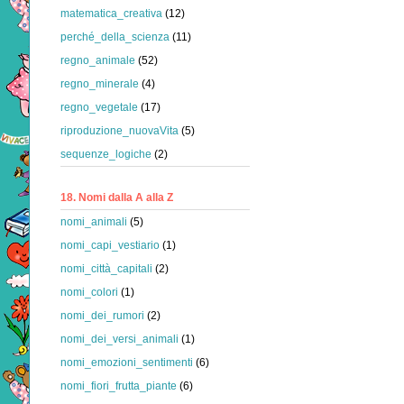
matematica_creativa
(12)
perché_della_scienza
(11)
regno_animale
(52)
regno_minerale
(4)
regno_vegetale
(17)
riproduzione_nuovaVita
(5)
sequenze_logiche
(2)
18. Nomi dalla A alla Z
nomi_animali
(5)
nomi_capi_vestiario
(1)
nomi_città_capitali
(2)
nomi_colori
(1)
nomi_dei_rumori
(2)
nomi_dei_versi_animali
(1)
nomi_emozioni_sentimenti
(6)
nomi_fiori_frutta_piante
(6)