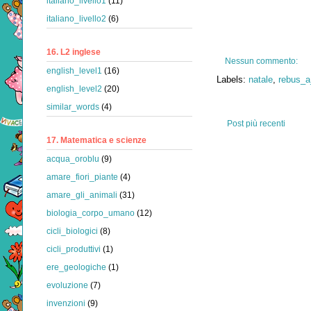
italiano_livello1
(11)
italiano_livello2
(6)
16. L2 inglese
Nessun commento:
english_level1
(16)
Labels:
natale
,
rebus_
english_level2
(20)
similar_words
(4)
Post più recenti
17. Matematica e scienze
acqua_oroblu
(9)
amare_fiori_piante
(4)
amare_gli_animali
(31)
biologia_corpo_umano
(12)
cicli_biologici
(8)
cicli_produttivi
(1)
ere_geologiche
(1)
evoluzione
(7)
invenzioni
(9)