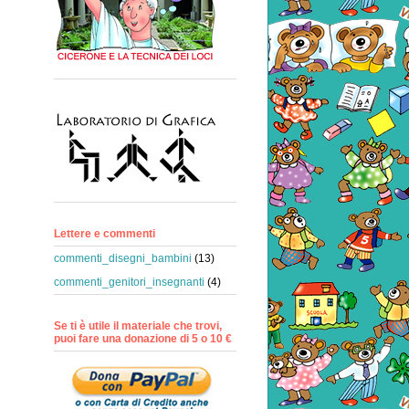
Lettere e commenti
commenti_disegni_bambini
(13)
commenti_genitori_insegnanti
(4)
Se ti è utile il materiale che trovi,
puoi fare una donazione di 5 o 10 €