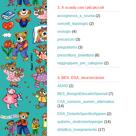
3. A scuola con i più piccoli
accoglienza_a_scuola
(2)
concetti_topologici
(2)
orologio
(4)
precalcolo
(3)
pregrafismo
(3)
prescrittura_prelettura
(8)
raggruppare_per_categorie
(2)
4. BES_DSA_neuroscienze
ADHD
(2)
BES_BisogniEducativiSpeciali
(7)
CAA_comunic_aumen_alternativa
(14)
DSA_DisturbiSpecificiAppren
(2)
autismo_sindromeAsperger
(14)
didattica_insegnamento
(17)