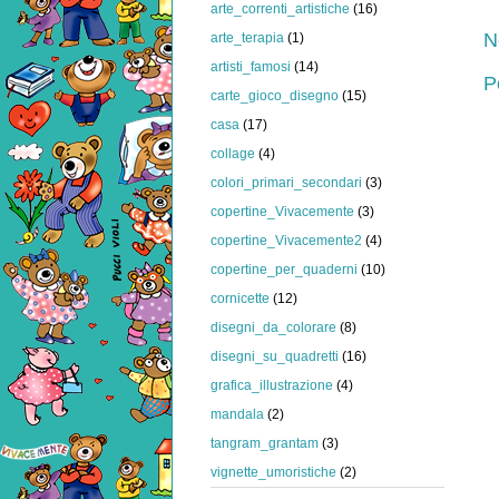
arte_correnti_artistiche
(16)
N
arte_terapia
(1)
artisti_famosi
(14)
P
carte_gioco_disegno
(15)
casa
(17)
collage
(4)
colori_primari_secondari
(3)
copertine_Vivacemente
(3)
copertine_Vivacemente2
(4)
copertine_per_quaderni
(10)
cornicette
(12)
disegni_da_colorare
(8)
disegni_su_quadretti
(16)
grafica_illustrazione
(4)
mandala
(2)
tangram_grantam
(3)
vignette_umoristiche
(2)