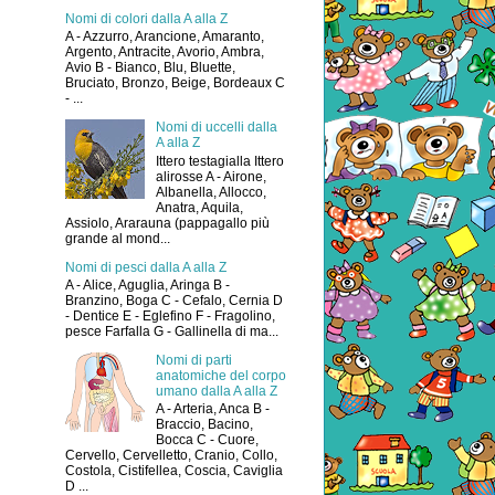
Nomi di colori dalla A alla Z
A - Azzurro, Arancione, Amaranto,
Argento, Antracite, Avorio, Ambra,
Avio B - Bianco, Blu, Bluette,
Bruciato, Bronzo, Beige, Bordeaux C
- ...
Nomi di uccelli dalla
A alla Z
Ittero testagialla Ittero
alirosse A - Airone,
Albanella, Allocco,
Anatra, Aquila,
Assiolo, Ararauna (pappagallo più
grande al mond...
Nomi di pesci dalla A alla Z
A - Alice, Aguglia, Aringa B -
Branzino, Boga C - Cefalo, Cernia D
- Dentice E - Eglefino F - Fragolino,
pesce Farfalla G - Gallinella di ma...
Nomi di parti
anatomiche del corpo
umano dalla A alla Z
A - Arteria, Anca B -
Braccio, Bacino,
Bocca C - Cuore,
Cervello, Cervelletto, Cranio, Collo,
Costola, Cistifellea, Coscia, Caviglia
D ...