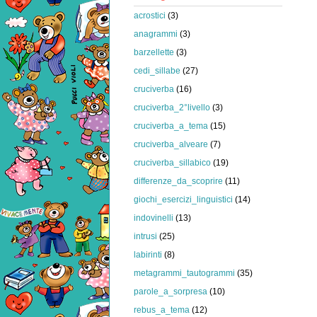
acrostici
(3)
anagrammi
(3)
barzellette
(3)
cedi_sillabe
(27)
cruciverba
(16)
cruciverba_2°livello
(3)
cruciverba_a_tema
(15)
cruciverba_alveare
(7)
cruciverba_sillabico
(19)
differenze_da_scoprire
(11)
giochi_esercizi_linguistici
(14)
indovinelli
(13)
intrusi
(25)
labirinti
(8)
metagrammi_tautogrammi
(35)
parole_a_sorpresa
(10)
rebus_a_tema
(12)