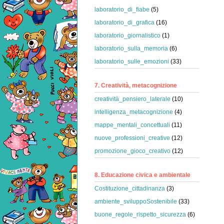
laboratorio_di_fiabe
(5)
laboratorio_di_grafica
(16)
laboratorio_giornalistico
(1)
laboratorio_sulla_memoria
(6)
laboratorio_sulle_emozioni
(33)
7. Creatività, metacognizione
creatività_pensiero_laterale
(10)
intelligenza_metacognizione
(4)
mappe_mentali_concettuali
(11)
nuove_professioni_creative
(12)
promozione_gioco_creativo
(12)
8. Educazione civica e ambientale
Costituzione_cittadinanza
(3)
ambiente_sviluppoSostenibile
(33)
buone_regole_rispetto_sicurezza
(6)