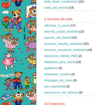
diritti_doveri_condivisione
(10)
tutela_dai_pericoli
(14)
9. Emozioni, life skills
affrontare_le_paure
(17)
diversità_unicità_disabilità
(13)
educare_alla_felicità
(10)
emozioni_empatia_solidarietà
(25)
emozioni_sensazioni_sentimenti
(19)
esperienze_ottimali_PNEI
(2)
fratellanza_pace_libertà
(19)
gratitudine
(5)
illustrazioni_emotive
(3)
linguaggio_del_corpo
(3)
pari_opportunità
(3)
prevenzione_del_bullismo
(9)
10. Enigmistica