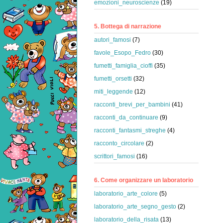
emozioni_neuroscienze
(19)
5. Bottega di narrazione
autori_famosi
(7)
favole_Esopo_Fedro
(30)
fumetti_famiglia_cioffi
(35)
fumetti_orsetti
(32)
miti_leggende
(12)
racconti_brevi_per_bambini
(41)
racconti_da_continuare
(9)
racconti_fantasmi_streghe
(4)
racconto_circolare
(2)
scrittori_famosi
(16)
6. Come organizzare un laboratorio
laboratorio_arte_colore
(5)
laboratorio_arte_segno_gesto
(2)
laboratorio_della_risata
(13)