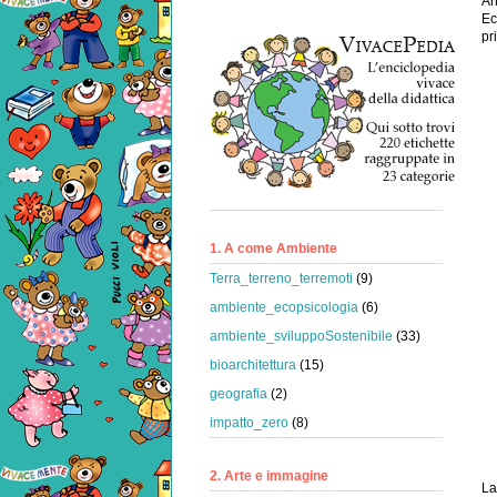
An
Ec
pr
1. A come Ambiente
Terra_terreno_terremoti
(9)
ambiente_ecopsicologia
(6)
ambiente_sviluppoSostenibile
(33)
bioarchitettura
(15)
geografia
(2)
impatto_zero
(8)
2. Arte e immagine
La