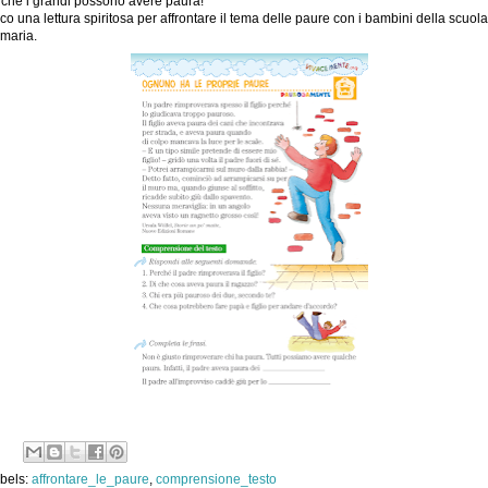
che i grandi possono avere paura!
co una lettura spiritosa per affrontare il tema delle paure con i bambini della scuola
imaria.
bels:
affrontare_le_paure
,
comprensione_testo