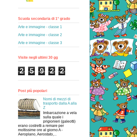
Scuola secondaria di 1° grado
Arte e immagine - classe 1
Arte e immagine - classe 2
Arte e immagine - classe 3
Visite negli ultimi 30 gg
2
5
9
2
2
Post più popolari
Nomi di mezzi di
trasporto dalla A alla
Z
Imbarcazione a vela
sulla quale i
prigionieri (galeotti)
erano costretti a remare per
moltissime ore al giorno A -
Aeroplano, Aerostato,...