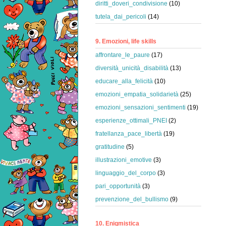
diritti_doveri_condivisione
(10)
tutela_dai_pericoli
(14)
9. Emozioni, life skills
affrontare_le_paure
(17)
diversità_unicità_disabilità
(13)
educare_alla_felicità
(10)
emozioni_empatia_solidarietà
(25)
emozioni_sensazioni_sentimenti
(19)
esperienze_ottimali_PNEI
(2)
fratellanza_pace_libertà
(19)
gratitudine
(5)
illustrazioni_emotive
(3)
linguaggio_del_corpo
(3)
pari_opportunità
(3)
prevenzione_del_bullismo
(9)
10. Enigmistica