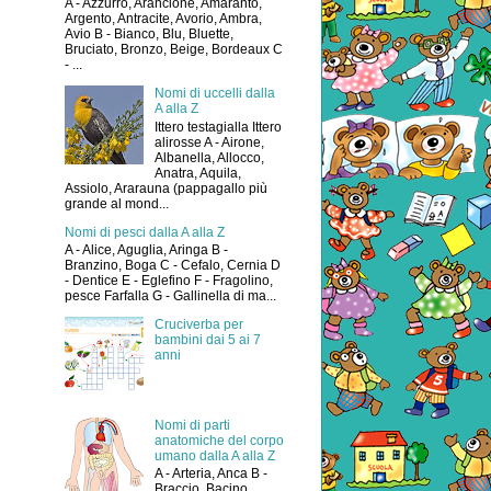
A - Azzurro, Arancione, Amaranto,
Argento, Antracite, Avorio, Ambra,
Avio B - Bianco, Blu, Bluette,
Bruciato, Bronzo, Beige, Bordeaux C
- ...
Nomi di uccelli dalla
A alla Z
Ittero testagialla Ittero
alirosse A - Airone,
Albanella, Allocco,
Anatra, Aquila,
Assiolo, Ararauna (pappagallo più
grande al mond...
Nomi di pesci dalla A alla Z
A - Alice, Aguglia, Aringa B -
Branzino, Boga C - Cefalo, Cernia D
- Dentice E - Eglefino F - Fragolino,
pesce Farfalla G - Gallinella di ma...
Cruciverba per
bambini dai 5 ai 7
anni
Nomi di parti
anatomiche del corpo
umano dalla A alla Z
A - Arteria, Anca B -
Braccio, Bacino,