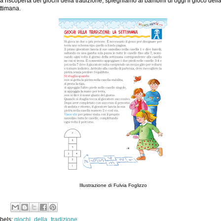
la riscoperta dei giochi della tradizione, spieghiamo ai bambini di oggi il gioco dell
ttimana.
Illustrazione di Fulvia Foglizzo
bels:
giochi_della_tradizione