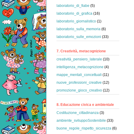
laboratorio_di_fiabe
(5)
laboratorio_di_grafica
(16)
laboratorio_giornalistico
(1)
laboratorio_sulla_memoria
(6)
laboratorio_sulle_emozioni
(33)
7. Creatività, metacognizione
creatività_pensiero_laterale
(10)
intelligenza_metacognizione
(4)
mappe_mentali_concettuali
(11)
nuove_professioni_creative
(12)
promozione_gioco_creativo
(12)
8. Educazione civica e ambientale
Costituzione_cittadinanza
(3)
ambiente_sviluppoSostenibile
(33)
buone_regole_rispetto_sicurezza
(6)