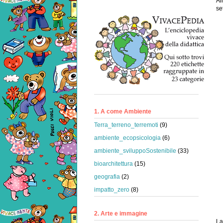
Al
se
1. A come Ambiente
Terra_terreno_terremoti
(9)
ambiente_ecopsicologia
(6)
ambiente_sviluppoSostenibile
(33)
bioarchitettura
(15)
geografia
(2)
impatto_zero
(8)
2. Arte e immagine
La