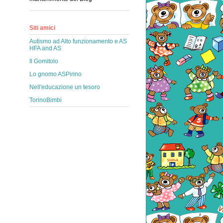
Siti amici
Autismo ad Alto funzionamento e AS
HFA and AS
Il Gomitolo
Lo gnomo ASPirino
Nell'educazione un tesoro
TorinoBimbi