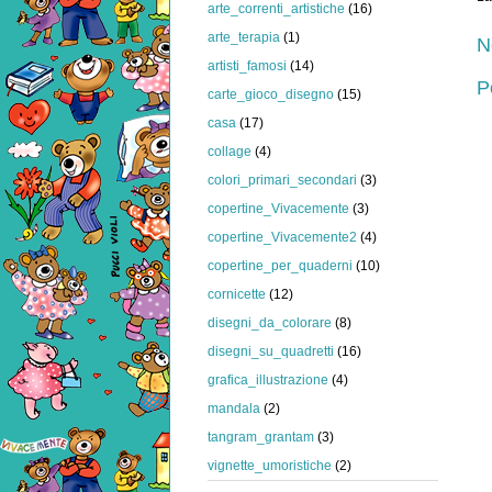
arte_correnti_artistiche
(16)
arte_terapia
(1)
N
artisti_famosi
(14)
P
carte_gioco_disegno
(15)
casa
(17)
collage
(4)
colori_primari_secondari
(3)
copertine_Vivacemente
(3)
copertine_Vivacemente2
(4)
copertine_per_quaderni
(10)
cornicette
(12)
disegni_da_colorare
(8)
disegni_su_quadretti
(16)
grafica_illustrazione
(4)
mandala
(2)
tangram_grantam
(3)
vignette_umoristiche
(2)