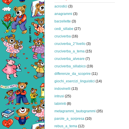
acrostici
(3)
anagrammi
(3)
barzellette
(3)
cedi_sillabe
(27)
cruciverba
(16)
cruciverba_2°livello
(3)
cruciverba_a_tema
(15)
cruciverba_alveare
(7)
cruciverba_sillabico
(19)
differenze_da_scoprire
(11)
giochi_esercizi_linguistici
(14)
indovinelli
(13)
intrusi
(25)
labirinti
(8)
metagrammi_tautogrammi
(35)
parole_a_sorpresa
(10)
rebus_a_tema
(12)