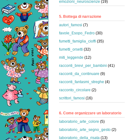
emozioni_neuroscienze
(19)
5. Bottega di narrazione
autori_famosi
(7)
favole_Esopo_Fedro
(30)
fumetti_famiglia_cioffi
(35)
fumetti_orsetti
(32)
miti_leggende
(12)
racconti_brevi_per_bambini
(41)
racconti_da_continuare
(9)
racconti_fantasmi_streghe
(4)
racconto_circolare
(2)
scrittori_famosi
(16)
6. Come organizzare un laboratorio
laboratorio_arte_colore
(5)
laboratorio_arte_segno_gesto
(2)
laboratorio_della_risata
(13)