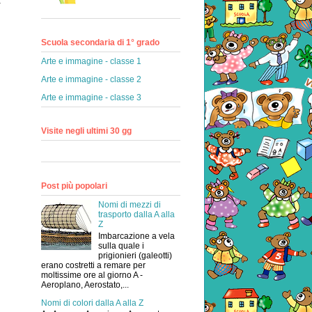
a
Scuola secondaria di 1° grado
Arte e immagine - classe 1
Arte e immagine - classe 2
Arte e immagine - classe 3
Visite negli ultimi 30 gg
Post più popolari
Nomi di mezzi di
trasporto dalla A alla
Z
Imbarcazione a vela
sulla quale i
prigionieri (galeotti)
erano costretti a remare per
moltissime ore al giorno A -
Aeroplano, Aerostato,...
Nomi di colori dalla A alla Z