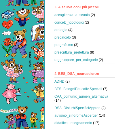
3. A scuola con i più piccoli
accoglienza_a_scuola
(2)
concetti_topologici
(2)
orologio
(4)
precalcolo
(3)
pregrafismo
(3)
prescrittura_prelettura
(8)
raggruppare_per_categorie
(2)
4. BES_DSA_neuroscienze
ADHD
(2)
BES_BisogniEducativiSpeciali
(7)
CAA_comunic_aumen_alternativa
(14)
DSA_DisturbiSpecificiAppren
(2)
autismo_sindromeAsperger
(14)
didattica_insegnamento
(17)