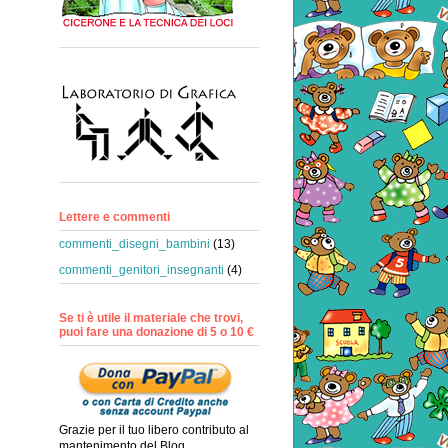
Lettere e commenti
commenti_disegni_bambini
(13)
commenti_genitori_insegnanti
(4)
Se ti è utile il materiale che trovi,
puoi fare una donazione di 5 o 10 €
Grazie per il tuo libero contributo al
mantenimento del Blog