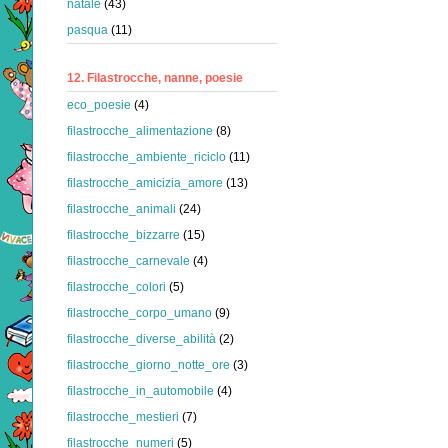
natale
(43)
pasqua
(11)
12. Filastrocche, nanne, poesie
eco_poesie
(4)
filastrocche_alimentazione
(8)
filastrocche_ambiente_riciclo
(11)
filastrocche_amicizia_amore
(13)
filastrocche_animali
(24)
filastrocche_bizzarre
(15)
filastrocche_carnevale
(4)
filastrocche_colori
(5)
filastrocche_corpo_umano
(9)
filastrocche_diverse_abilità
(2)
filastrocche_giorno_notte_ore
(3)
filastrocche_in_automobile
(4)
filastrocche_mestieri
(7)
filastrocche_numeri
(5)