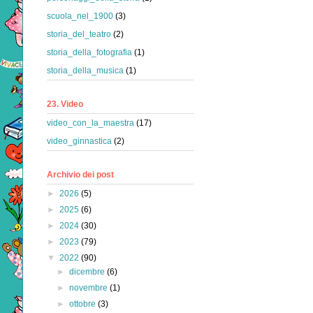
scuola_nel_1900
(3)
storia_del_teatro
(2)
storia_della_fotografia
(1)
storia_della_musica
(1)
23. Video
video_con_la_maestra
(17)
video_ginnastica
(2)
Archivio dei post
►
2026
(5)
►
2025
(6)
►
2024
(30)
►
2023
(79)
▼
2022
(90)
►
dicembre
(6)
►
novembre
(1)
►
ottobre
(3)