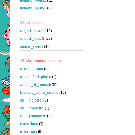
italiano_livello1
(11)
italiano_livello2
(6)
16. L2 inglese
english_level1
(16)
english_level2
(20)
similar_words
(4)
17. Matematica e scienze
acqua_oroblu
(9)
amare_fiori_piante
(4)
amare_gli_animali
(31)
biologia_corpo_umano
(12)
cicli_biologici
(8)
cicli_produttivi
(1)
ere_geologiche
(1)
evoluzione
(7)
invenzioni
(9)