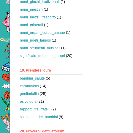
nomi_giochi_tradizionali
(1)
nomi_mestieri
(1)
nomi_mezzi_trasporto
(1)
nomi_minerali
(1)
nomi_organi_corpo_umano
(1)
nomi_poeti_famosi
(1)
nomi_strumenti_musicali
(1)
significato_dei_nomi_propri
(20)
19. Prendersi cura
bambini_salute
(5)
coronavirus
(14)
genitorialità
(25)
psicologia
(21)
rapporti_tra_fratelli
(2)
solitudine_dei_bambini
(9)
20. Proverbi, detti, aforismi