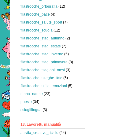
filastrocche_ortografia
(12)
filastrocche_pace
(4)
filastrocche_salute_sport
(7)
filastrocche_scuola
(12)
filastrocche_stag_autunno
(2)
filastrocche_stag_estate
(7)
filastrocche_stag_inverno
(5)
filastrocche_stag_primavera
(8)
filastrocche_stagioni_mesi
(3)
filastrocche_streghe_fate
(5)
filastrocche_sulle_emozioni
(5)
ninna_nanne
(23)
poesie
(34)
scioglilingua
(3)
13. Lavoretti, manualità
attività_creative_riciclo
(44)