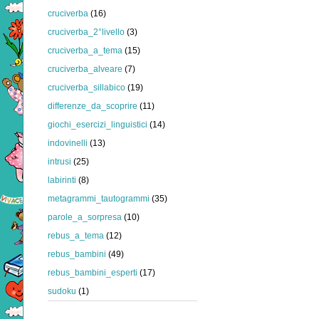
cruciverba
(16)
cruciverba_2°livello
(3)
cruciverba_a_tema
(15)
cruciverba_alveare
(7)
cruciverba_sillabico
(19)
differenze_da_scoprire
(11)
giochi_esercizi_linguistici
(14)
indovinelli
(13)
intrusi
(25)
labirinti
(8)
metagrammi_tautogrammi
(35)
parole_a_sorpresa
(10)
rebus_a_tema
(12)
rebus_bambini
(49)
rebus_bambini_esperti
(17)
sudoku
(1)