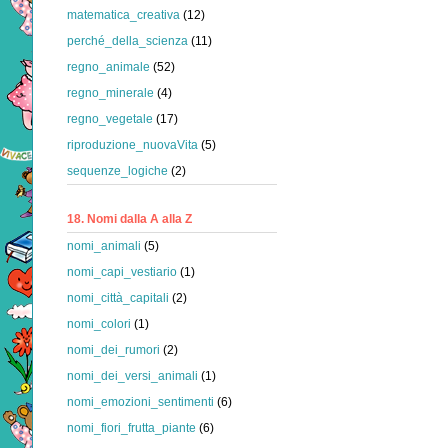
matematica_creativa
(12)
perché_della_scienza
(11)
regno_animale
(52)
regno_minerale
(4)
regno_vegetale
(17)
riproduzione_nuovaVita
(5)
sequenze_logiche
(2)
18. Nomi dalla A alla Z
nomi_animali
(5)
nomi_capi_vestiario
(1)
nomi_città_capitali
(2)
nomi_colori
(1)
nomi_dei_rumori
(2)
nomi_dei_versi_animali
(1)
nomi_emozioni_sentimenti
(6)
nomi_fiori_frutta_piante
(6)