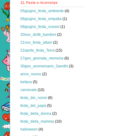
11. Feste e ricorrenze
05giugno_festa_ambiente
(4)
06giugno_festa_empatia
(1)
08giugno_festa_oceani
(1)
20nov_diritti_bambini
(2)
21nov_festa_alberi
(2)
22aprile_festa_Terra
(15)
27gen_giornata_memoria
(6)
30gen_anniversario_Gandhi
(3)
anno_nuovo
(2)
befana
(5)
carnevale
(10)
festa_dei_nonni
(6)
festa_del_papà
(5)
festa_della_donna
(2)
festa_della_mamma
(10)
halloween
(4)