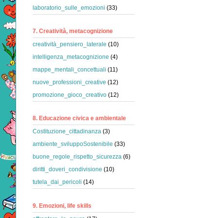
laboratorio_sulle_emozioni
(33)
7. Creatività, metacognizione
creatività_pensiero_laterale
(10)
intelligenza_metacognizione
(4)
mappe_mentali_concettuali
(11)
nuove_professioni_creative
(12)
promozione_gioco_creativo
(12)
8. Educazione civica e ambientale
Costituzione_cittadinanza
(3)
ambiente_sviluppoSostenibile
(33)
buone_regole_rispetto_sicurezza
(6)
diritti_doveri_condivisione
(10)
tutela_dai_pericoli
(14)
9. Emozioni, life skills