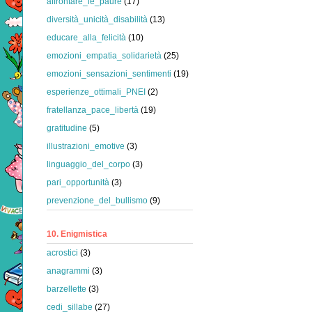
affrontare_le_paure
(17)
diversità_unicità_disabilità
(13)
educare_alla_felicità
(10)
emozioni_empatia_solidarietà
(25)
emozioni_sensazioni_sentimenti
(19)
esperienze_ottimali_PNEI
(2)
fratellanza_pace_libertà
(19)
gratitudine
(5)
illustrazioni_emotive
(3)
linguaggio_del_corpo
(3)
pari_opportunità
(3)
prevenzione_del_bullismo
(9)
10. Enigmistica
acrostici
(3)
anagrammi
(3)
barzellette
(3)
cedi_sillabe
(27)