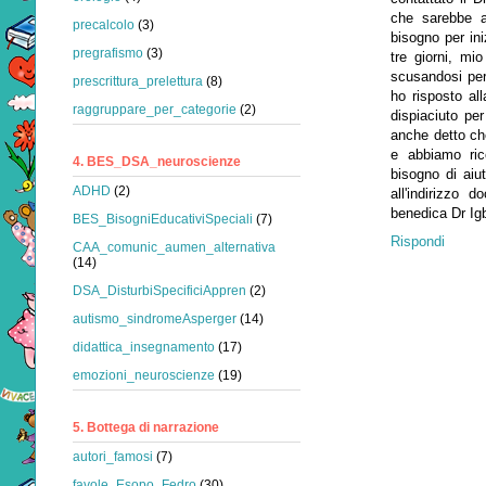
che sarebbe a
precalcolo
(3)
bisogno per in
pregrafismo
(3)
tre giorni, mi
scusandosi per
prescrittura_prelettura
(8)
ho risposto al
raggruppare_per_categorie
(2)
dispiaciuto pe
anche detto ch
e abbiamo ric
4. BES_DSA_neuroscienze
bisogno di aiu
ADHD
(2)
all'indirizzo
benedica Dr Igb
BES_BisogniEducativiSpeciali
(7)
Rispondi
CAA_comunic_aumen_alternativa
(14)
DSA_DisturbiSpecificiAppren
(2)
autismo_sindromeAsperger
(14)
didattica_insegnamento
(17)
emozioni_neuroscienze
(19)
5. Bottega di narrazione
autori_famosi
(7)
favole_Esopo_Fedro
(30)