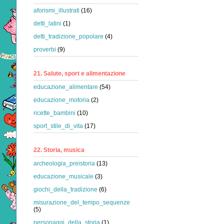
aforismi_illustrati
(16)
detti_latini
(1)
detti_tradizione_popolare
(4)
proverbi
(9)
21. Salute, sport e alimentazione
educazione_alimentare
(54)
educazione_motoria
(2)
ricette_bambini
(10)
sport_stile_di_vita
(17)
22. Storia, musica
archeologia_preistoria
(13)
educazione_musicale
(3)
giochi_della_tradizione
(6)
misurazione_del_tempo_sequenze
(5)
personaggi_della_storia
(1)