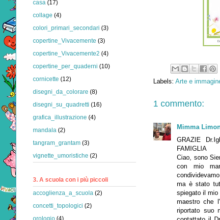
casa
(17)
collage
(4)
colori_primari_secondari
(3)
copertine_Vivacemente
(3)
copertine_Vivacemente2
(4)
copertine_per_quaderni
(10)
cornicette
(12)
Labels:
Arte e immagine
disegni_da_colorare
(8)
1 commento:
disegni_su_quadretti
(16)
grafica_illustrazione
(4)
Mimma Limon
mandala
(2)
GRAZIE Dr.I
tangram_grantam
(3)
FAMIGLIA
vignette_umoristiche
(2)
Ciao, sono Sie
con mio mari
condividevamo 
3. A scuola con i più piccoli
ma è stato tut
spiegato il mio
accoglienza_a_scuola
(2)
maestro che l
concetti_topologici
(2)
riportato suo 
orologio
(4)
contattato il 