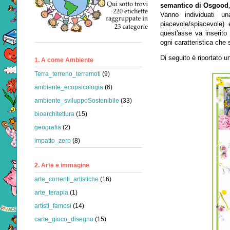
semantico di Osgood
Vanno individuati una
piacevole/spiacevole)
quest'asse va inserito 
ogni caratteristica che
Di seguito è riportato un
1. A come Ambiente
Terra_terreno_terremoti
(9)
ambiente_ecopsicologia
(6)
ambiente_sviluppoSostenibile
(33)
bioarchitettura
(15)
geografia
(2)
impatto_zero
(8)
2. Arte e immagine
arte_correnti_artistiche
(16)
arte_terapia
(1)
artisti_famosi
(14)
carte_gioco_disegno
(15)