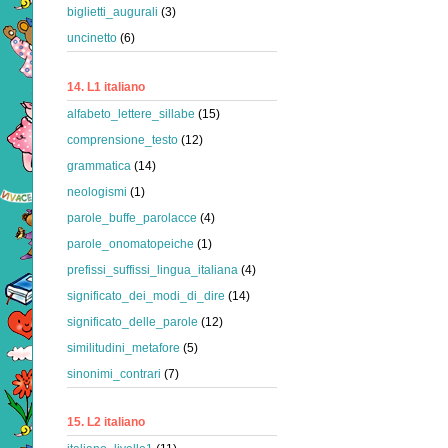
biglietti_augurali
(3)
uncinetto
(6)
14. L1 italiano
alfabeto_lettere_sillabe
(15)
comprensione_testo
(12)
grammatica
(14)
neologismi
(1)
parole_buffe_parolacce
(4)
parole_onomatopeiche
(1)
prefissi_suffissi_lingua_italiana
(4)
significato_dei_modi_di_dire
(14)
significato_delle_parole
(12)
similitudini_metafore
(5)
sinonimi_contrari
(7)
15. L2 italiano