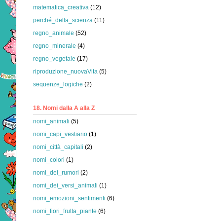
matematica_creativa
(12)
perché_della_scienza
(11)
regno_animale
(52)
regno_minerale
(4)
regno_vegetale
(17)
riproduzione_nuovaVita
(5)
sequenze_logiche
(2)
18. Nomi dalla A alla Z
nomi_animali
(5)
nomi_capi_vestiario
(1)
nomi_città_capitali
(2)
nomi_colori
(1)
nomi_dei_rumori
(2)
nomi_dei_versi_animali
(1)
nomi_emozioni_sentimenti
(6)
nomi_fiori_frutta_piante
(6)