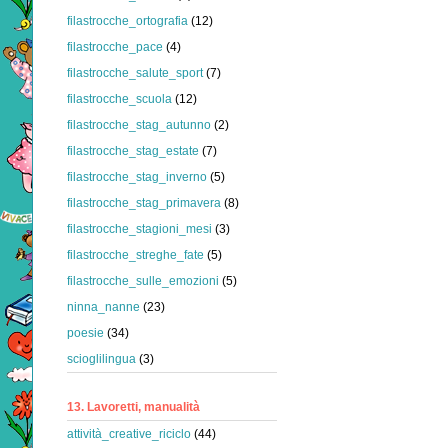
filastrocche_ortografia
(12)
filastrocche_pace
(4)
filastrocche_salute_sport
(7)
filastrocche_scuola
(12)
filastrocche_stag_autunno
(2)
filastrocche_stag_estate
(7)
filastrocche_stag_inverno
(5)
filastrocche_stag_primavera
(8)
filastrocche_stagioni_mesi
(3)
filastrocche_streghe_fate
(5)
filastrocche_sulle_emozioni
(5)
ninna_nanne
(23)
poesie
(34)
scioglilingua
(3)
13. Lavoretti, manualità
attività_creative_riciclo
(44)