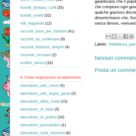
garantivano che il popol
che compiono ogni gene
fumetti_famiglia_cioffi
(35)
qualche grazioso discor
fumetti_orsetti
(32)
dimentichiamo che, fino
senza dimora, venivano
miti_leggende
(12)
racconti_brevi_per_bambini
(41)
racconti_da_continuare
(9)
Labels:
fratellanza_pac
racconti_fantasmi_streghe
(4)
racconto_circolare
(2)
Nessun comment
scrittori_famosi
(16)
Posta un comme
6. Come organizzare un laboratorio
laboratorio_arte_colore
(5)
laboratorio_arte_segno_gesto
(2)
laboratorio_della_risata
(13)
laboratorio_di_fiabe
(5)
laboratorio_di_grafica
(16)
laboratorio_giornalistico
(1)
laboratorio_sulla_memoria
(6)