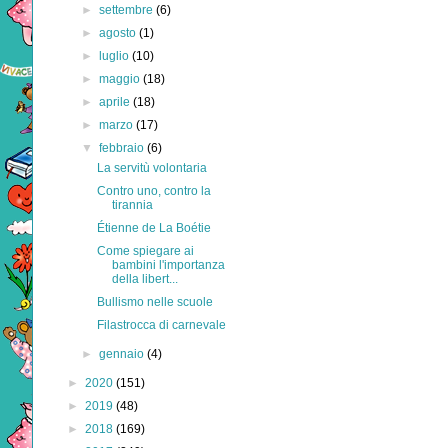
►
settembre
(6)
►
agosto
(1)
►
luglio
(10)
►
maggio
(18)
►
aprile
(18)
►
marzo
(17)
▼
febbraio
(6)
La servitù volontaria
Contro uno, contro la
tirannia
Étienne de La Boétie
Come spiegare ai
bambini l'importanza
della libert...
Bullismo nelle scuole
Filastrocca di carnevale
►
gennaio
(4)
►
2020
(151)
►
2019
(48)
►
2018
(169)