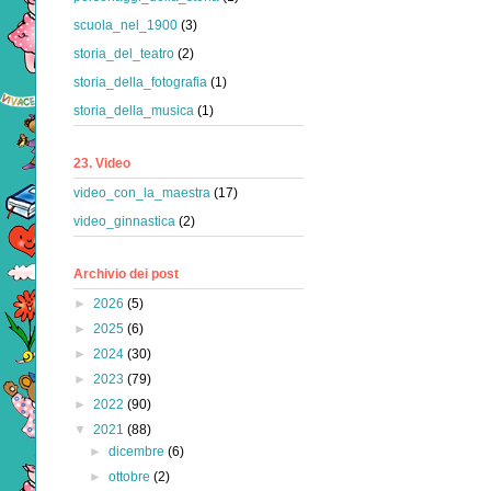
scuola_nel_1900
(3)
storia_del_teatro
(2)
storia_della_fotografia
(1)
storia_della_musica
(1)
23. Video
video_con_la_maestra
(17)
video_ginnastica
(2)
Archivio dei post
►
2026
(5)
►
2025
(6)
►
2024
(30)
►
2023
(79)
►
2022
(90)
▼
2021
(88)
►
dicembre
(6)
►
ottobre
(2)