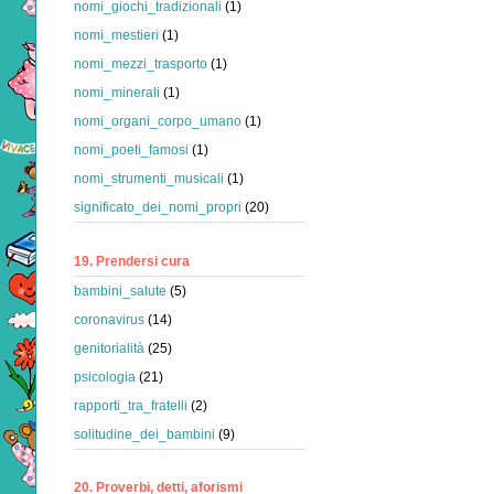
nomi_giochi_tradizionali
(1)
nomi_mestieri
(1)
nomi_mezzi_trasporto
(1)
nomi_minerali
(1)
nomi_organi_corpo_umano
(1)
nomi_poeti_famosi
(1)
nomi_strumenti_musicali
(1)
significato_dei_nomi_propri
(20)
19. Prendersi cura
bambini_salute
(5)
coronavirus
(14)
genitorialità
(25)
psicologia
(21)
rapporti_tra_fratelli
(2)
solitudine_dei_bambini
(9)
20. Proverbi, detti, aforismi