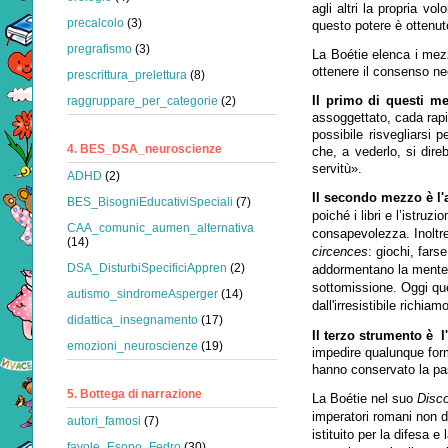
agli altri la propria vo
precalcolo
(3)
questo potere è ottenut
pregrafismo
(3)
La Boétie elenca i mezzi
ottenere il consenso ne
prescrittura_prelettura
(8)
Il primo di questi me
raggruppare_per_categorie
(2)
assoggettato, cada rapi
possibile risvegliarsi 
4. BES_DSA_neuroscienze
che, a vederlo, si dir
servitù».
ADHD
(2)
Il secondo mezzo è l'
BES_BisogniEducativiSpeciali
(7)
poiché i libri e l’istruz
CAA_comunic_aumen_alternativa
consapevolezza. Inoltr
(14)
circences
:
giochi, farse
DSA_DisturbiSpecificiAppren
(2)
addormentano la mente d
sottomissione. Oggi qu
autismo_sindromeAsperger
(14)
dall'irresistibile richi
didattica_insegnamento
(17)
Il terzo
strumento è l
emozioni_neuroscienze
(19)
impedire qualunque for
hanno conservato la pas
5. Bottega di narrazione
La Boétie nel suo
Disc
imperatori romani non di
autori_famosi
(7)
istituito per la difesa e
favole_Esopo_Fedro
(30)