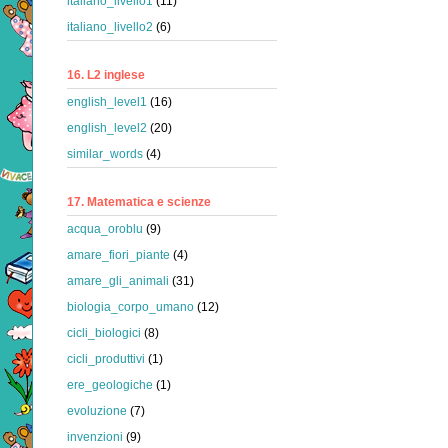
italiano_livello1
(11)
italiano_livello2
(6)
16. L2 inglese
english_level1
(16)
english_level2
(20)
similar_words
(4)
17. Matematica e scienze
acqua_oroblu
(9)
amare_fiori_piante
(4)
amare_gli_animali
(31)
biologia_corpo_umano
(12)
cicli_biologici
(8)
cicli_produttivi
(1)
ere_geologiche
(1)
evoluzione
(7)
invenzioni
(9)