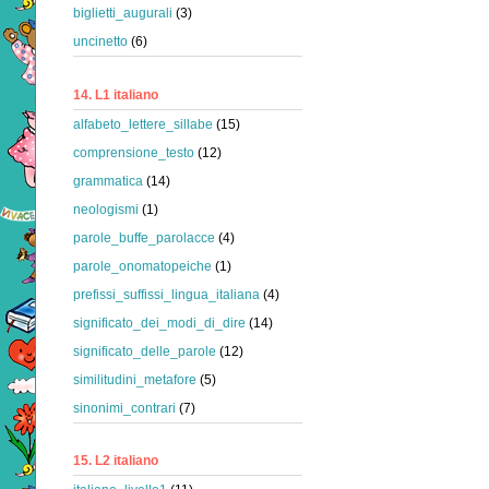
biglietti_augurali
(3)
uncinetto
(6)
14. L1 italiano
alfabeto_lettere_sillabe
(15)
comprensione_testo
(12)
grammatica
(14)
neologismi
(1)
parole_buffe_parolacce
(4)
parole_onomatopeiche
(1)
prefissi_suffissi_lingua_italiana
(4)
significato_dei_modi_di_dire
(14)
significato_delle_parole
(12)
similitudini_metafore
(5)
sinonimi_contrari
(7)
15. L2 italiano