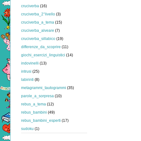
cruciverba
(16)
cruciverba_2°livello
(3)
cruciverba_a_tema
(15)
cruciverba_alveare
(7)
cruciverba_sillabico
(19)
differenze_da_scoprire
(11)
giochi_esercizi_linguistici
(14)
indovinelli
(13)
intrusi
(25)
labirinti
(8)
metagrammi_tautogrammi
(35)
parole_a_sorpresa
(10)
rebus_a_tema
(12)
rebus_bambini
(49)
rebus_bambini_esperti
(17)
sudoku
(1)