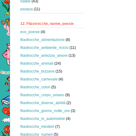
natale
(43)
pasqua
(11)
12. Filastrocche, nanne, poesie
eco_poesie
(4)
filastrocche_alimentazione
(8)
filastrocche_ambiente_riciclo
(11)
filastrocche_amicizia_amore
(13)
filastrocche_animali
(24)
filastrocche_bizzarre
(15)
filastrocche_carnevale
(4)
filastrocche_colori
(5)
filastrocche_corpo_umano
(9)
filastrocche_diverse_abilità
(2)
filastrocche_giorno_notte_ore
(3)
filastrocche_in_automobile
(4)
filastrocche_mestieri
(7)
filastrocche_numeri
(5)