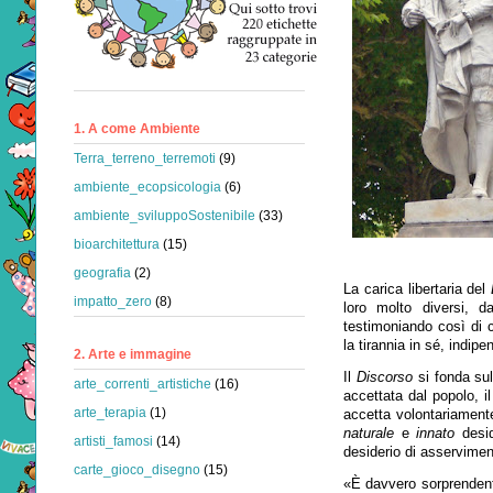
1. A come Ambiente
Terra_terreno_terremoti
(9)
ambiente_ecopsicologia
(6)
ambiente_sviluppoSostenibile
(33)
bioarchitettura
(15)
geografia
(2)
La carica libertaria del
impatto_zero
(8)
loro molto diversi, d
testimoniando così di c
la tirannia in sé, indip
2. Arte e immagine
Il
Discorso
si fonda sul
arte_correnti_artistiche
(16)
accettata dal popolo, i
arte_terapia
(1)
accetta volontariament
naturale
e
innato
desid
artisti_famosi
(14)
desiderio di asservime
carte_gioco_disegno
(15)
«È davvero sorprendent