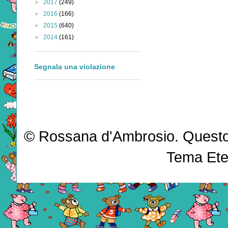
►
2017
(249)
►
2016
(166)
►
2015
(640)
►
2014
(161)
Segnala una violazione
© Rossana d'Ambrosio. Questo b
Tema Ete