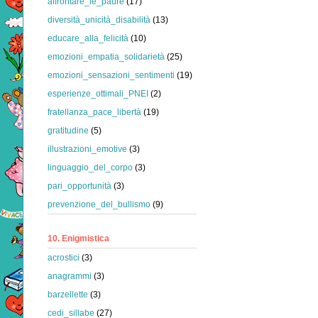
affrontare_le_paure
(17)
diversità_unicità_disabilità
(13)
educare_alla_felicità
(10)
emozioni_empatia_solidarietà
(25)
emozioni_sensazioni_sentimenti
(19)
esperienze_ottimali_PNEI
(2)
fratellanza_pace_libertà
(19)
gratitudine
(5)
illustrazioni_emotive
(3)
linguaggio_del_corpo
(3)
pari_opportunità
(3)
prevenzione_del_bullismo
(9)
10. Enigmistica
acrostici
(3)
anagrammi
(3)
barzellette
(3)
cedi_sillabe
(27)