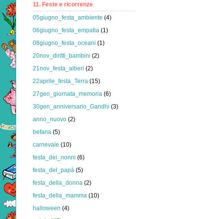
11. Feste e ricorrenze
05giugno_festa_ambiente
(4)
06giugno_festa_empatia
(1)
08giugno_festa_oceani
(1)
20nov_diritti_bambini
(2)
21nov_festa_alberi
(2)
22aprile_festa_Terra
(15)
27gen_giornata_memoria
(6)
30gen_anniversario_Gandhi
(3)
anno_nuovo
(2)
befana
(5)
carnevale
(10)
festa_dei_nonni
(6)
festa_del_papà
(5)
festa_della_donna
(2)
festa_della_mamma
(10)
halloween
(4)