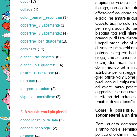
casa
(17)
stupirsi nel vedere mili
il giogo, non costretti
collage
(4)
affascinati dal nome so
colori_primari_secondari
(3)
è solo, né amare le qua
Q
uesto tiranno solo, n
copertine_Vivacemente
(3)
per sé già sconfitto, b
bisogna togliergli nie
copertine_Vivacemente2
(4)
preoccupi di fare nient
copertine_per_quaderni
(10)
i popoli stessi che si 
di servire ne sarebbero 
cornicette
(12)
potendo scegliere fra l
disegni_da_colorare
(8)
giogo; che acconsente
occhi, due mani, un 
disegni_su_quadretti
(16)
dell’immenso ed infini
attribuite per distrugge
grafica_illustrazione
(4)
glieli offrite voi? Come
mandala
(2)
piedi con cui calpesta 
ad avere tanto poter
tangram_grantam
(3)
aggredirvi, se non ave
ricettatori del ladron
vignette_umoristiche
(2)
traditori di voi stessi?».
Come è possibile, 
3. A scuola con i più piccoli
sottomettersi a un ti
accoglienza_a_scuola
(2)
Porsi questa domanda,
concetti_topologici
(2)
Tiranno non è semplic
politico che elimini il c
orologio
(4)