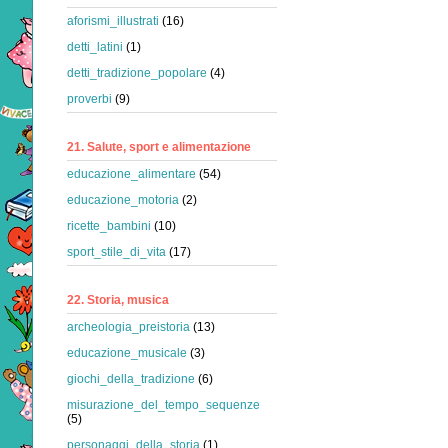
aforismi_illustrati
(16)
detti_latini
(1)
detti_tradizione_popolare
(4)
proverbi
(9)
21. Salute, sport e alimentazione
educazione_alimentare
(54)
educazione_motoria
(2)
ricette_bambini
(10)
sport_stile_di_vita
(17)
22. Storia, musica
archeologia_preistoria
(13)
educazione_musicale
(3)
giochi_della_tradizione
(6)
misurazione_del_tempo_sequenze
(5)
personaggi_della_storia
(1)