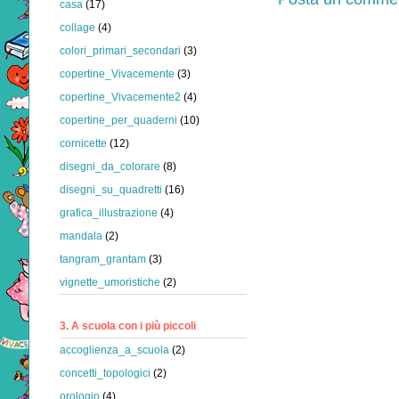
casa
(17)
collage
(4)
colori_primari_secondari
(3)
copertine_Vivacemente
(3)
copertine_Vivacemente2
(4)
copertine_per_quaderni
(10)
cornicette
(12)
disegni_da_colorare
(8)
disegni_su_quadretti
(16)
grafica_illustrazione
(4)
mandala
(2)
tangram_grantam
(3)
vignette_umoristiche
(2)
3. A scuola con i più piccoli
accoglienza_a_scuola
(2)
concetti_topologici
(2)
orologio
(4)