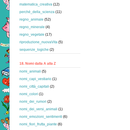
matematica_creativa
(12)
perché_della_scienza
(11)
regno_animale
(52)
regno_minerale
(4)
regno_vegetale
(17)
riproduzione_nuovaVita
(5)
sequenze_logiche
(2)
18. Nomi dalla A alla Z
nomi_animali
(5)
nomi_capi_vestiario
(1)
nomi_città_capitali
(2)
nomi_colori
(1)
nomi_dei_rumori
(2)
nomi_dei_versi_animali
(1)
nomi_emozioni_sentimenti
(6)
nomi_fiori_frutta_piante
(6)