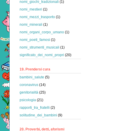
nomi_giochi_tradizionali
(1)
nomi_mestieri
(1)
nomi_mezzi_trasporto
(1)
nomi_minerali
(1)
nomi_organi_corpo_umano
(1)
nomi_poeti_famosi
(1)
nomi_strumenti_musicali
(1)
significato_dei_nomi_propri
(20)
19. Prendersi cura
bambini_salute
(5)
coronavirus
(14)
genitorialità
(25)
psicologia
(21)
rapporti_tra_fratelli
(2)
solitudine_dei_bambini
(9)
20. Proverbi, detti, aforismi