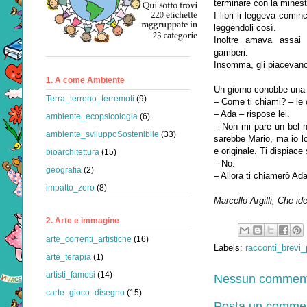
terminare con la mines
I libri li leggeva comin
leggendoli così.
Inoltre amava assai 
gamberi.
Insomma, gli piacevano,
1. A come Ambiente
Un giorno conobbe una 
Terra_terreno_terremoti
(9)
– Come ti chiami? – le 
– Ada – rispose lei.
ambiente_ecopsicologia
(6)
– Non mi pare un bel 
ambiente_sviluppoSostenibile
(33)
sarebbe Mario, ma io lo
e originale. Ti dispiac
bioarchitettura
(15)
– No.
geografia
(2)
– Allora ti chiamerò Ad
impatto_zero
(8)
Marcello Argilli, Che ide
2. Arte e immagine
arte_correnti_artistiche
(16)
Labels:
racconti_brevi
arte_terapia
(1)
artisti_famosi
(14)
Nessun comment
carte_gioco_disegno
(15)
Posta un comme