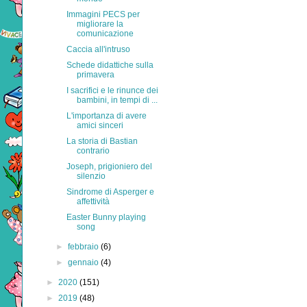
Immagini PECS per
migliorare la
comunicazione
Caccia all'intruso
Schede didattiche sulla
primavera
I sacrifici e le rinunce dei
bambini, in tempi di ...
L'importanza di avere
amici sinceri
La storia di Bastian
contrario
Joseph, prigioniero del
silenzio
Sindrome di Asperger e
affettività
Easter Bunny playing
song
►
febbraio
(6)
►
gennaio
(4)
►
2020
(151)
►
2019
(48)