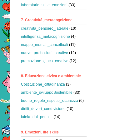
laboratorio_sulle_emozioni
(33)
7. Creatività, metacognizione
creatività_pensiero_laterale
(10)
intelligenza_metacognizione
(4)
mappe_mentali_concettuali
(11)
nuove_professioni_creative
(12)
promozione_gioco_creativo
(12)
8. Educazione civica e ambientale
Costituzione_cittadinanza
(3)
ambiente_sviluppoSostenibile
(33)
buone_regole_rispetto_sicurezza
(6)
diritti_doveri_condivisione
(10)
tutela_dai_pericoli
(14)
9. Emozioni, life skills