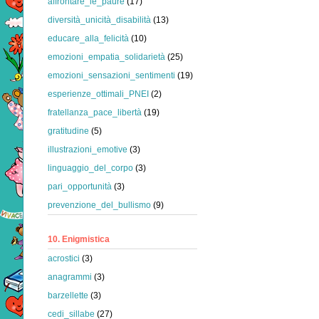
affrontare_le_paure
(17)
diversità_unicità_disabilità
(13)
educare_alla_felicità
(10)
emozioni_empatia_solidarietà
(25)
emozioni_sensazioni_sentimenti
(19)
esperienze_ottimali_PNEI
(2)
fratellanza_pace_libertà
(19)
gratitudine
(5)
illustrazioni_emotive
(3)
linguaggio_del_corpo
(3)
pari_opportunità
(3)
prevenzione_del_bullismo
(9)
10. Enigmistica
acrostici
(3)
anagrammi
(3)
barzellette
(3)
cedi_sillabe
(27)