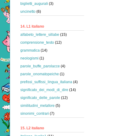
biglietti_augurali
(3)
uncinetto
(6)
14. L1 italiano
alfabeto_lettere_sillabe
(15)
comprensione_testo
(12)
grammatica
(14)
neologismi
(1)
parole_buffe_parolacce
(4)
parole_onomatopeiche
(1)
prefissi_suffissi_lingua_italiana
(4)
significato_dei_modi_di_dire
(14)
significato_delle_parole
(12)
similitudini_metafore
(5)
sinonimi_contrari
(7)
15. L2 italiano