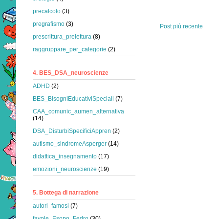
precalcolo
(3)
pregrafismo
(3)
Post più recente
prescrittura_prelettura
(8)
raggruppare_per_categorie
(2)
4. BES_DSA_neuroscienze
ADHD
(2)
BES_BisogniEducativiSpeciali
(7)
CAA_comunic_aumen_alternativa
(14)
DSA_DisturbiSpecificiAppren
(2)
autismo_sindromeAsperger
(14)
didattica_insegnamento
(17)
emozioni_neuroscienze
(19)
5. Bottega di narrazione
autori_famosi
(7)
favole_Esopo_Fedro
(30)