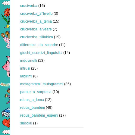
cruciverba
(16)
cruciverba_2°livello
(3)
cruciverba_a_tema
(15)
cruciverba_alveare
(7)
cruciverba_sillabico
(19)
differenze_da_scoprire
(11)
giochi_esercizi_linguistici
(14)
indovinelli
(13)
intrusi
(25)
labirinti
(8)
metagrammi_tautogrammi
(35)
parole_a_sorpresa
(10)
rebus_a_tema
(12)
rebus_bambini
(49)
rebus_bambini_esperti
(17)
sudoku
(1)