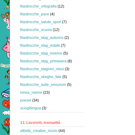
filastrocche_ortografia
(12)
filastrocche_pace
(4)
filastrocche_salute_sport
(7)
filastrocche_scuola
(12)
filastrocche_stag_autunno
(2)
filastrocche_stag_estate
(7)
filastrocche_stag_inverno
(5)
filastrocche_stag_primavera
(8)
filastrocche_stagioni_mesi
(3)
filastrocche_streghe_fate
(5)
filastrocche_sulle_emozioni
(5)
ninna_nanne
(23)
poesie
(34)
scioglilingua
(3)
13. Lavoretti, manualità
attività_creative_riciclo
(44)