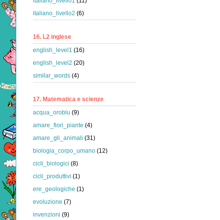
italiano_livello1
(11)
italiano_livello2
(6)
16. L2 inglese
english_level1
(16)
english_level2
(20)
similar_words
(4)
17. Matematica e scienze
acqua_oroblu
(9)
amare_fiori_piante
(4)
amare_gli_animali
(31)
biologia_corpo_umano
(12)
cicli_biologici
(8)
cicli_produttivi
(1)
ere_geologiche
(1)
evoluzione
(7)
invenzioni
(9)