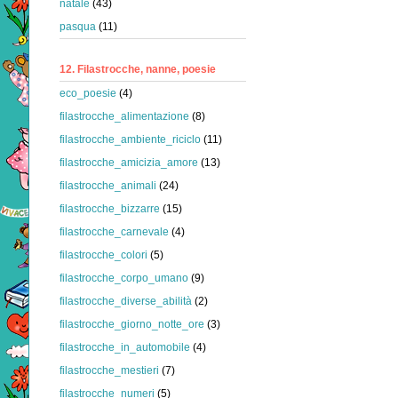
natale
(43)
pasqua
(11)
12. Filastrocche, nanne, poesie
eco_poesie
(4)
filastrocche_alimentazione
(8)
filastrocche_ambiente_riciclo
(11)
filastrocche_amicizia_amore
(13)
filastrocche_animali
(24)
filastrocche_bizzarre
(15)
filastrocche_carnevale
(4)
filastrocche_colori
(5)
filastrocche_corpo_umano
(9)
filastrocche_diverse_abilità
(2)
filastrocche_giorno_notte_ore
(3)
filastrocche_in_automobile
(4)
filastrocche_mestieri
(7)
filastrocche_numeri
(5)