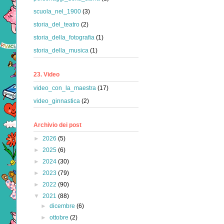
scuola_nel_1900
(3)
storia_del_teatro
(2)
storia_della_fotografia
(1)
storia_della_musica
(1)
23. Video
video_con_la_maestra
(17)
video_ginnastica
(2)
Archivio dei post
►
2026
(5)
►
2025
(6)
►
2024
(30)
►
2023
(79)
►
2022
(90)
▼
2021
(88)
►
dicembre
(6)
►
ottobre
(2)