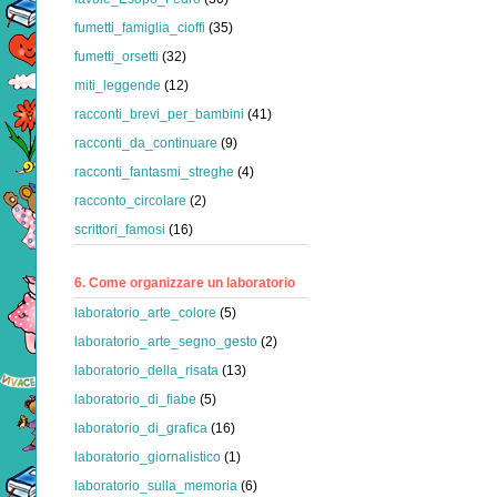
fumetti_famiglia_cioffi
(35)
fumetti_orsetti
(32)
miti_leggende
(12)
racconti_brevi_per_bambini
(41)
racconti_da_continuare
(9)
racconti_fantasmi_streghe
(4)
racconto_circolare
(2)
scrittori_famosi
(16)
6. Come organizzare un laboratorio
laboratorio_arte_colore
(5)
laboratorio_arte_segno_gesto
(2)
laboratorio_della_risata
(13)
laboratorio_di_fiabe
(5)
laboratorio_di_grafica
(16)
laboratorio_giornalistico
(1)
laboratorio_sulla_memoria
(6)