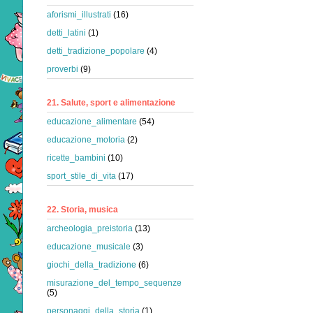
aforismi_illustrati
(16)
detti_latini
(1)
detti_tradizione_popolare
(4)
proverbi
(9)
21. Salute, sport e alimentazione
educazione_alimentare
(54)
educazione_motoria
(2)
ricette_bambini
(10)
sport_stile_di_vita
(17)
22. Storia, musica
archeologia_preistoria
(13)
educazione_musicale
(3)
giochi_della_tradizione
(6)
misurazione_del_tempo_sequenze
(5)
personaggi_della_storia
(1)