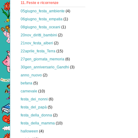
11. Feste e ricorrenze
05giugno_festa_ambiente
(4)
06giugno_festa_empatia
(1)
08giugno_festa_oceani
(1)
20nov_diritti_bambini
(2)
21nov_festa_alberi
(2)
22aprile_festa_Terra
(15)
27gen_giornata_memoria
(6)
30gen_anniversario_Gandhi
(3)
anno_nuovo
(2)
befana
(5)
carnevale
(10)
festa_dei_nonni
(6)
festa_del_papà
(5)
festa_della_donna
(2)
festa_della_mamma
(10)
halloween
(4)