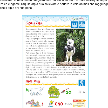
esentiamo ai bambini uno degli animali più forti al mondo: si tratta dell'aquila arpia.
era ed elegante, l'aquila arpia può sollevare e portare in volo animali che raggiun
che il triplo del suo peso.