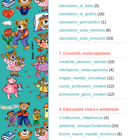
laboratorio_di_fiabe
(5)
laboratorio_di_grafica
(16)
laboratorio_giornalistico
(1)
laboratorio_sulla_memoria
(6)
laboratorio_sulle_emozioni
(33)
7. Creatività, metacognizione
creatività_pensiero_laterale
(10)
intelligenza_metacognizione
(4)
mappe_mentali_concettuali
(11)
nuove_professioni_creative
(12)
promozione_gioco_creativo
(12)
8. Educazione civica e ambientale
Costituzione_cittadinanza
(3)
ambiente_sviluppoSostenibile
(33)
buone_regole_rispetto_sicurezza
(6)