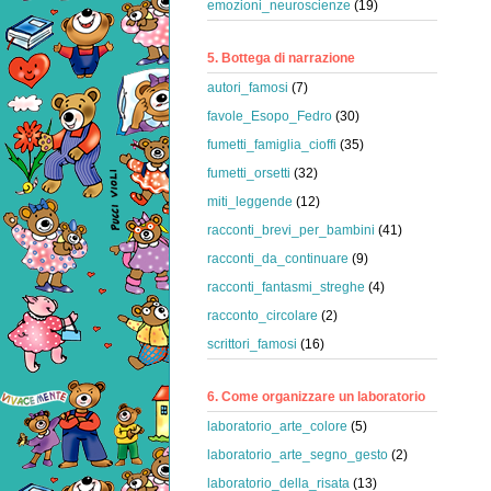
emozioni_neuroscienze
(19)
5. Bottega di narrazione
autori_famosi
(7)
favole_Esopo_Fedro
(30)
fumetti_famiglia_cioffi
(35)
fumetti_orsetti
(32)
miti_leggende
(12)
racconti_brevi_per_bambini
(41)
racconti_da_continuare
(9)
racconti_fantasmi_streghe
(4)
racconto_circolare
(2)
scrittori_famosi
(16)
6. Come organizzare un laboratorio
laboratorio_arte_colore
(5)
laboratorio_arte_segno_gesto
(2)
laboratorio_della_risata
(13)