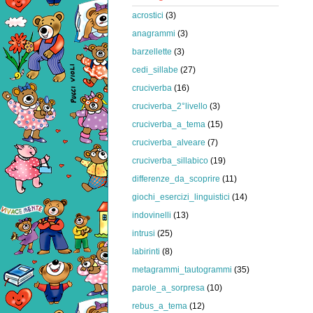
acrostici
(3)
anagrammi
(3)
barzellette
(3)
cedi_sillabe
(27)
cruciverba
(16)
cruciverba_2°livello
(3)
cruciverba_a_tema
(15)
cruciverba_alveare
(7)
cruciverba_sillabico
(19)
differenze_da_scoprire
(11)
giochi_esercizi_linguistici
(14)
indovinelli
(13)
intrusi
(25)
labirinti
(8)
metagrammi_tautogrammi
(35)
parole_a_sorpresa
(10)
rebus_a_tema
(12)