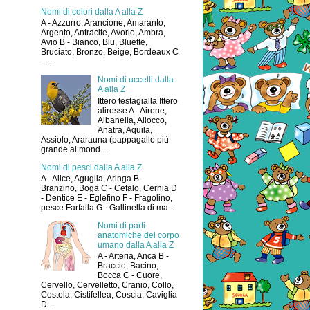
Nomi di colori dalla A alla Z
A - Azzurro, Arancione, Amaranto,
Argento, Antracite, Avorio, Ambra,
Avio B - Bianco, Blu, Bluette,
Bruciato, Bronzo, Beige, Bordeaux C
- ...
Nomi di uccelli dalla
A alla Z
Ittero testagialla Ittero
alirosse A - Airone,
Albanella, Allocco,
Anatra, Aquila,
Assiolo, Ararauna (pappagallo più
grande al mond...
Nomi di pesci dalla A alla Z
A - Alice, Aguglia, Aringa B -
Branzino, Boga C - Cefalo, Cernia D
- Dentice E - Eglefino F - Fragolino,
pesce Farfalla G - Gallinella di ma...
Nomi di parti
anatomiche del corpo
umano dalla A alla Z
A - Arteria, Anca B -
Braccio, Bacino,
Bocca C - Cuore,
Cervello, Cervelletto, Cranio, Collo,
Costola, Cistifellea, Coscia, Caviglia
D ...