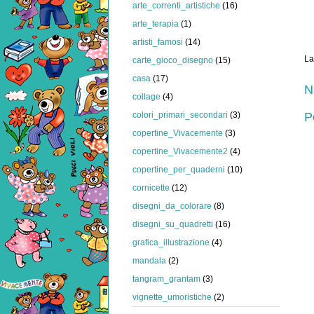
arte_correnti_artistiche
(16)
arte_terapia
(1)
artisti_famosi
(14)
La
carte_gioco_disegno
(15)
casa
(17)
N
collage
(4)
P
colori_primari_secondari
(3)
copertine_Vivacemente
(3)
copertine_Vivacemente2
(4)
copertine_per_quaderni
(10)
cornicette
(12)
disegni_da_colorare
(8)
disegni_su_quadretti
(16)
grafica_illustrazione
(4)
mandala
(2)
tangram_grantam
(3)
vignette_umoristiche
(2)