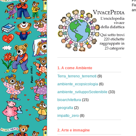
Pr
Fi
an
1. A come Ambiente
Terra_terreno_terremoti
(9)
ambiente_ecopsicologia
(6)
ambiente_sviluppoSostenibile
(33)
bioarchitettura
(15)
geografia
(2)
impatto_zero
(8)
2. Arte e immagine