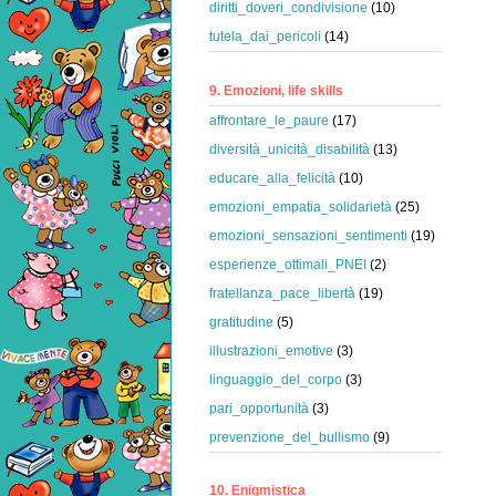
diritti_doveri_condivisione
(10)
tutela_dai_pericoli
(14)
9. Emozioni, life skills
affrontare_le_paure
(17)
diversità_unicità_disabilità
(13)
educare_alla_felicità
(10)
emozioni_empatia_solidarietà
(25)
emozioni_sensazioni_sentimenti
(19)
esperienze_ottimali_PNEI
(2)
fratellanza_pace_libertà
(19)
gratitudine
(5)
illustrazioni_emotive
(3)
linguaggio_del_corpo
(3)
pari_opportunità
(3)
prevenzione_del_bullismo
(9)
10. Enigmistica