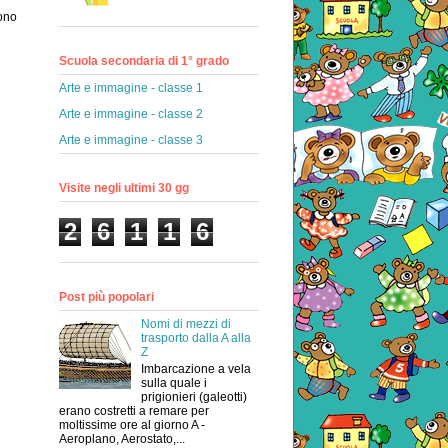
gono
Scuola secondaria di 1° grado
Arte e immagine - classe 1
Arte e immagine - classe 2
Arte e immagine - classe 3
Visite negli ultimi 30 gg
2
6
1
1
6
Post più popolari
Nomi di mezzi di
trasporto dalla A alla
Z
Imbarcazione a vela
sulla quale i
prigionieri (galeotti)
erano costretti a remare per
moltissime ore al giorno A -
Aeroplano, Aerostato,...