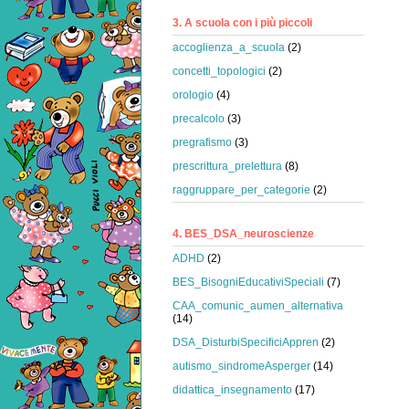
3. A scuola con i più piccoli
accoglienza_a_scuola
(2)
concetti_topologici
(2)
orologio
(4)
precalcolo
(3)
pregrafismo
(3)
prescrittura_prelettura
(8)
raggruppare_per_categorie
(2)
4. BES_DSA_neuroscienze
ADHD
(2)
BES_BisogniEducativiSpeciali
(7)
CAA_comunic_aumen_alternativa
(14)
DSA_DisturbiSpecificiAppren
(2)
autismo_sindromeAsperger
(14)
didattica_insegnamento
(17)