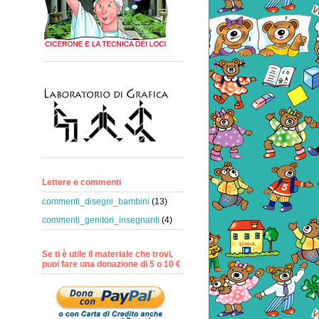
Lettere e commenti
commenti_disegni_bambini
(13)
commenti_genitori_insegnanti
(4)
Se ti è utile il materiale che trovi,
puoi fare una donazione di 5 o 10 €