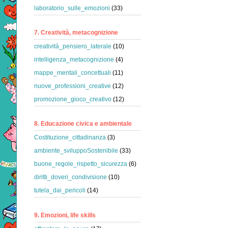
laboratorio_sulle_emozioni
(33)
7. Creatività, metacognizione
creatività_pensiero_laterale
(10)
intelligenza_metacognizione
(4)
mappe_mentali_concettuali
(11)
nuove_professioni_creative
(12)
promozione_gioco_creativo
(12)
8. Educazione civica e ambientale
Costituzione_cittadinanza
(3)
ambiente_sviluppoSostenibile
(33)
buone_regole_rispetto_sicurezza
(6)
diritti_doveri_condivisione
(10)
tutela_dai_pericoli
(14)
9. Emozioni, life skills