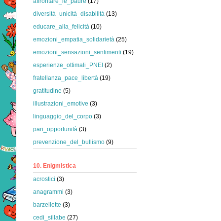
affrontare_le_paure
(17)
diversità_unicità_disabilità
(13)
educare_alla_felicità
(10)
emozioni_empatia_solidarietà
(25)
emozioni_sensazioni_sentimenti
(19)
esperienze_ottimali_PNEI
(2)
fratellanza_pace_libertà
(19)
gratitudine
(5)
illustrazioni_emotive
(3)
linguaggio_del_corpo
(3)
pari_opportunità
(3)
prevenzione_del_bullismo
(9)
10. Enigmistica
acrostici
(3)
anagrammi
(3)
barzellette
(3)
cedi_sillabe
(27)