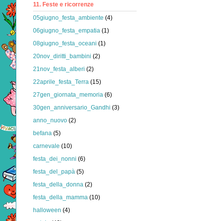
11. Feste e ricorrenze
05giugno_festa_ambiente
(4)
06giugno_festa_empatia
(1)
08giugno_festa_oceani
(1)
20nov_diritti_bambini
(2)
21nov_festa_alberi
(2)
22aprile_festa_Terra
(15)
27gen_giornata_memoria
(6)
30gen_anniversario_Gandhi
(3)
anno_nuovo
(2)
befana
(5)
carnevale
(10)
festa_dei_nonni
(6)
festa_del_papà
(5)
festa_della_donna
(2)
festa_della_mamma
(10)
halloween
(4)