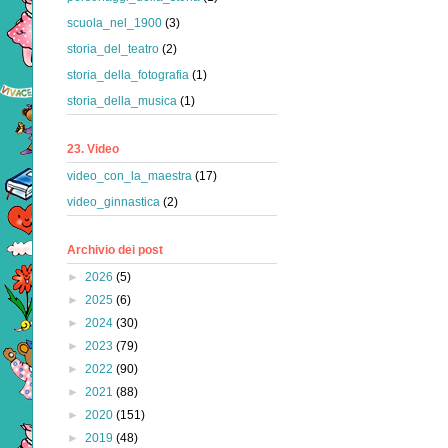
scuola_nel_1900
(3)
storia_del_teatro
(2)
storia_della_fotografia
(1)
storia_della_musica
(1)
23. Video
video_con_la_maestra
(17)
video_ginnastica
(2)
Archivio dei post
►
2026
(5)
►
2025
(6)
►
2024
(30)
►
2023
(79)
►
2022
(90)
►
2021
(88)
►
2020
(151)
►
2019
(48)