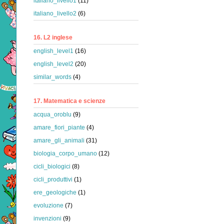
italiano_livello1
(11)
italiano_livello2
(6)
16. L2 inglese
english_level1
(16)
english_level2
(20)
similar_words
(4)
17. Matematica e scienze
acqua_oroblu
(9)
amare_fiori_piante
(4)
amare_gli_animali
(31)
biologia_corpo_umano
(12)
cicli_biologici
(8)
cicli_produttivi
(1)
ere_geologiche
(1)
evoluzione
(7)
invenzioni
(9)