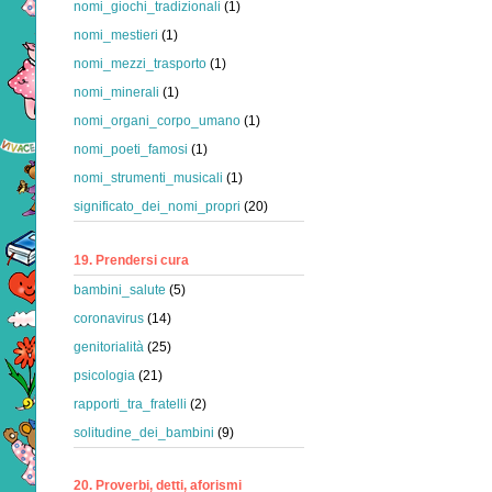
nomi_giochi_tradizionali
(1)
nomi_mestieri
(1)
nomi_mezzi_trasporto
(1)
nomi_minerali
(1)
nomi_organi_corpo_umano
(1)
nomi_poeti_famosi
(1)
nomi_strumenti_musicali
(1)
significato_dei_nomi_propri
(20)
19. Prendersi cura
bambini_salute
(5)
coronavirus
(14)
genitorialità
(25)
psicologia
(21)
rapporti_tra_fratelli
(2)
solitudine_dei_bambini
(9)
20. Proverbi, detti, aforismi