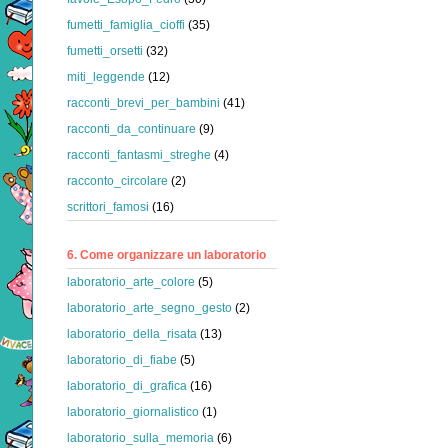
fumetti_famiglia_cioffi
(35)
fumetti_orsetti
(32)
miti_leggende
(12)
racconti_brevi_per_bambini
(41)
racconti_da_continuare
(9)
racconti_fantasmi_streghe
(4)
racconto_circolare
(2)
scrittori_famosi
(16)
6. Come organizzare un laboratorio
laboratorio_arte_colore
(5)
laboratorio_arte_segno_gesto
(2)
laboratorio_della_risata
(13)
laboratorio_di_fiabe
(5)
laboratorio_di_grafica
(16)
laboratorio_giornalistico
(1)
laboratorio_sulla_memoria
(6)