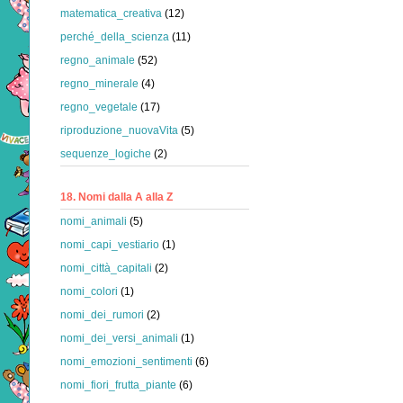
matematica_creativa
(12)
perché_della_scienza
(11)
regno_animale
(52)
regno_minerale
(4)
regno_vegetale
(17)
riproduzione_nuovaVita
(5)
sequenze_logiche
(2)
18. Nomi dalla A alla Z
nomi_animali
(5)
nomi_capi_vestiario
(1)
nomi_città_capitali
(2)
nomi_colori
(1)
nomi_dei_rumori
(2)
nomi_dei_versi_animali
(1)
nomi_emozioni_sentimenti
(6)
nomi_fiori_frutta_piante
(6)