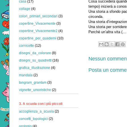
Cosa succederà quando i
casa
(17)
tempo) inizierà a conos
collage
(4)
Una storia a sfondo pac
colori_primari_secondari
(3)
circonda.
Una storia d’integrazion
copertine_Vivacemente
(3)
Una storia per sorridere 
copertine_Vivacemente2
(4)
Perché un’altra vita (… 
copertine_per_quaderni
(10)
cornicette
(12)
disegni_da_colorare
(8)
Nessun comment
disegni_su_quadretti
(16)
grafica_illustrazione
(4)
Posta un comme
mandala
(2)
tangram_grantam
(3)
vignette_umoristiche
(2)
3. A scuola con i più piccoli
accoglienza_a_scuola
(2)
concetti_topologici
(2)
orologio
(4)