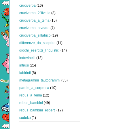
cruciverba
(16)
cruciverba_2°livello
(3)
cruciverba_a_tema
(15)
cruciverba_alveare
(7)
cruciverba_sillabico
(19)
differenze_da_scoprire
(11)
giochi_esercizi_linguistici
(14)
indovinelli
(13)
intrusi
(25)
labirinti
(8)
metagrammi_tautogrammi
(35)
parole_a_sorpresa
(10)
rebus_a_tema
(12)
rebus_bambini
(49)
rebus_bambini_esperti
(17)
sudoku
(1)