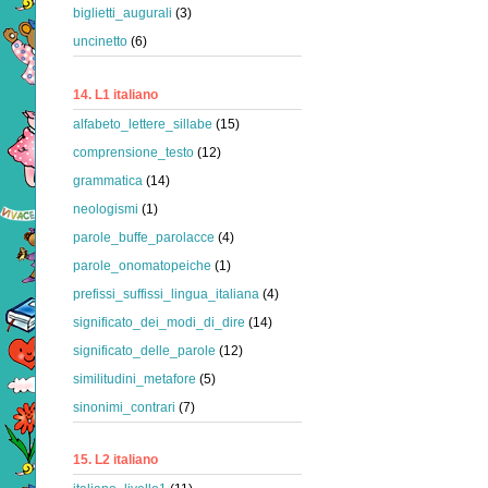
biglietti_augurali
(3)
uncinetto
(6)
14. L1 italiano
alfabeto_lettere_sillabe
(15)
comprensione_testo
(12)
grammatica
(14)
neologismi
(1)
parole_buffe_parolacce
(4)
parole_onomatopeiche
(1)
prefissi_suffissi_lingua_italiana
(4)
significato_dei_modi_di_dire
(14)
significato_delle_parole
(12)
similitudini_metafore
(5)
sinonimi_contrari
(7)
15. L2 italiano