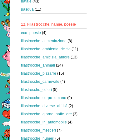
natale
(43)
pasqua
(11)
12. Filastrocche, nanne, poesie
eco_poesie
(4)
filastrocche_alimentazione
(8)
filastrocche_ambiente_riciclo
(11)
filastrocche_amicizia_amore
(13)
filastrocche_animali
(24)
filastrocche_bizzarre
(15)
filastrocche_carnevale
(4)
filastrocche_colori
(5)
filastrocche_corpo_umano
(9)
filastrocche_diverse_abilità
(2)
filastrocche_giorno_notte_ore
(3)
filastrocche_in_automobile
(4)
filastrocche_mestieri
(7)
filastrocche_numeri
(5)