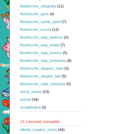
filastrocche_ortografia
(12)
filastrocche_pace
(4)
filastrocche_salute_sport
(7)
filastrocche_scuola
(12)
filastrocche_stag_autunno
(2)
filastrocche_stag_estate
(7)
filastrocche_stag_inverno
(5)
filastrocche_stag_primavera
(8)
filastrocche_stagioni_mesi
(3)
filastrocche_streghe_fate
(5)
filastrocche_sulle_emozioni
(5)
ninna_nanne
(23)
poesie
(34)
scioglilingua
(3)
13. Lavoretti, manualità
attività_creative_riciclo
(44)