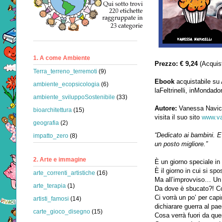
1. A come Ambiente
Prezzo: € 9,24
(Acquis
Terra_terreno_terremoti
(9)
Ebook
acquistabile su
ambiente_ecopsicologia
(6)
laFeltrinelli, inMondado
ambiente_sviluppoSostenibile
(33)
Autore:
Vanessa Navicel
bioarchitettura
(15)
visita il suo sito
www.va
geografia
(2)
“Dedicato ai bambini. E
impatto_zero
(8)
un posto migliore.”
2. Arte e immagine
È un giorno speciale in 
È il giorno in cui si spo
arte_correnti_artistiche
(16)
Ma all’improvviso… Un s
arte_terapia
(1)
Da dove è sbucato?! Co
Ci vorrà un po’ per cap
artisti_famosi
(14)
dichiarare guerra al pae
carte_gioco_disegno
(15)
Cosa verrà fuori da que