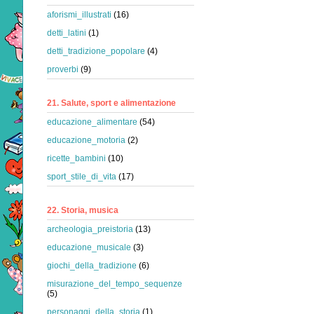
aforismi_illustrati
(16)
detti_latini
(1)
detti_tradizione_popolare
(4)
proverbi
(9)
21. Salute, sport e alimentazione
educazione_alimentare
(54)
educazione_motoria
(2)
ricette_bambini
(10)
sport_stile_di_vita
(17)
22. Storia, musica
archeologia_preistoria
(13)
educazione_musicale
(3)
giochi_della_tradizione
(6)
misurazione_del_tempo_sequenze
(5)
personaggi_della_storia
(1)