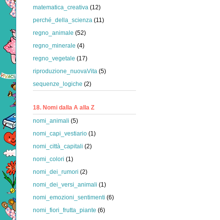
matematica_creativa
(12)
perché_della_scienza
(11)
regno_animale
(52)
regno_minerale
(4)
regno_vegetale
(17)
riproduzione_nuovaVita
(5)
sequenze_logiche
(2)
18. Nomi dalla A alla Z
nomi_animali
(5)
nomi_capi_vestiario
(1)
nomi_città_capitali
(2)
nomi_colori
(1)
nomi_dei_rumori
(2)
nomi_dei_versi_animali
(1)
nomi_emozioni_sentimenti
(6)
nomi_fiori_frutta_piante
(6)