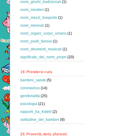
nomi_giochi_tradizionali
(1)
nomi_mestieri
(1)
nomi_mezzi_trasporto
(1)
nomi_minerali
(1)
nomi_organi_corpo_umano
(1)
nomi_poeti_famosi
(1)
nomi_strumenti_musicali
(1)
significato_dei_nomi_propri
(20)
19. Prendersi cura
bambini_salute
(5)
coronavirus
(14)
genitorialità
(25)
psicologia
(21)
rapporti_tra_fratelli
(2)
solitudine_dei_bambini
(9)
20. Proverbi, detti, aforismi