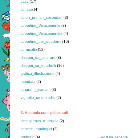
casa
(17)
collage
(4)
colori_primari_secondari
(3)
copertine_Vivacemente
(3)
copertine_Vivacemente2
(4)
copertine_per_quaderni
(10)
cornicette
(12)
disegni_da_colorare
(8)
disegni_su_quadretti
(16)
grafica_illustrazione
(4)
mandala
(2)
tangram_grantam
(3)
vignette_umoristiche
(2)
3. A scuola con i più piccoli
accoglienza_a_scuola
(2)
concetti_topologici
(2)
orologio
(4)
Post più recente