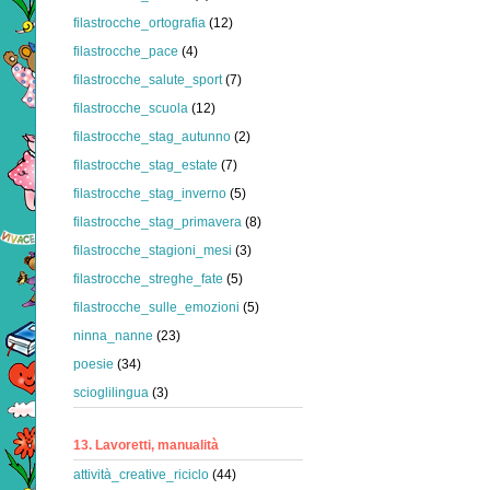
filastrocche_ortografia
(12)
filastrocche_pace
(4)
filastrocche_salute_sport
(7)
filastrocche_scuola
(12)
filastrocche_stag_autunno
(2)
filastrocche_stag_estate
(7)
filastrocche_stag_inverno
(5)
filastrocche_stag_primavera
(8)
filastrocche_stagioni_mesi
(3)
filastrocche_streghe_fate
(5)
filastrocche_sulle_emozioni
(5)
ninna_nanne
(23)
poesie
(34)
scioglilingua
(3)
13. Lavoretti, manualità
attività_creative_riciclo
(44)