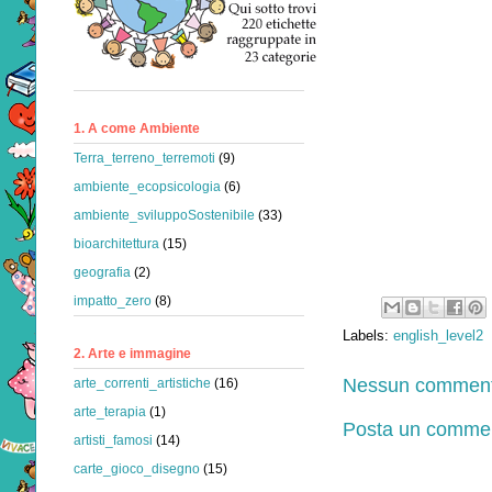
1. A come Ambiente
Terra_terreno_terremoti
(9)
ambiente_ecopsicologia
(6)
ambiente_sviluppoSostenibile
(33)
bioarchitettura
(15)
geografia
(2)
impatto_zero
(8)
Labels:
english_level2
2. Arte e immagine
Nessun comment
arte_correnti_artistiche
(16)
arte_terapia
(1)
Posta un comme
artisti_famosi
(14)
carte_gioco_disegno
(15)