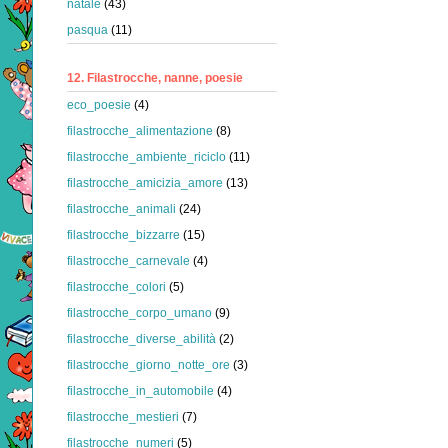
natale
(43)
pasqua
(11)
12. Filastrocche, nanne, poesie
eco_poesie
(4)
filastrocche_alimentazione
(8)
filastrocche_ambiente_riciclo
(11)
filastrocche_amicizia_amore
(13)
filastrocche_animali
(24)
filastrocche_bizzarre
(15)
filastrocche_carnevale
(4)
filastrocche_colori
(5)
filastrocche_corpo_umano
(9)
filastrocche_diverse_abilità
(2)
filastrocche_giorno_notte_ore
(3)
filastrocche_in_automobile
(4)
filastrocche_mestieri
(7)
filastrocche_numeri
(5)