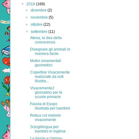
▼
2018
(169)
►
dicembre
(2)
►
novembre
(5)
►
ottobre
(22)
▼
settembre
(11)
Atena, la dea della
conoscenza
Disegnare gli animali in
maniera facile
Motivi ornamentali
geometrici
Copertine Vivacemente
realizzate da noti
illustra...
Vivacemente2
giornalino per le
scuole primarie
Favola di Esopo
illustrata per bambini
Rebus col metodo
vivacemente
Scioglilingua per
bambini in inglese
La favola e l'abisso