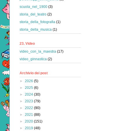
scuola_nel_1900
(3)
storia_del_teatro
(2)
storia_della_fotografia
(1)
storia_della_musica
(1)
23. Video
video_con_la_maestra
(17)
video_ginnastica
(2)
Archivio dei post
►
2026
(5)
►
2025
(6)
►
2024
(30)
►
2023
(79)
►
2022
(90)
►
2021
(88)
►
2020
(151)
►
2019
(48)