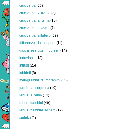
cruciverba
(16)
cruciverba_2°livello
(3)
cruciverba_a_tema
(15)
cruciverba_alveare
(7)
cruciverba_sillabico
(19)
differenze_da_scoprire
(11)
giochi_esercizi_linguistici
(14)
indovinelli
(13)
intrusi
(25)
labirinti
(8)
metagrammi_tautogrammi
(35)
parole_a_sorpresa
(10)
rebus_a_tema
(12)
rebus_bambini
(49)
rebus_bambini_esperti
(17)
sudoku
(1)