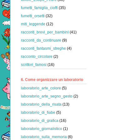
fumetti_famiglia_cioffi
(35)
fumetti_orsetti
(32)
miti_leggende
(12)
racconti_brevi_per_bambini
(41)
racconti_da_continuare
(9)
racconti_fantasmi_streghe
(4)
racconto_circolare
(2)
scrittori_famosi
(16)
6. Come organizzare un laboratorio
laboratorio_arte_colore
(5)
laboratorio_arte_segno_gesto
(2)
laboratorio_della_risata
(13)
laboratorio_di_fiabe
(5)
laboratorio_di_grafica
(16)
laboratorio_giornalistico
(1)
laboratorio_sulla_memoria
(6)