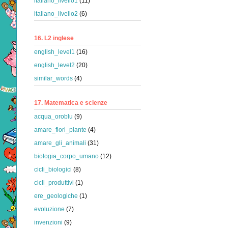
italiano_livello1
(11)
italiano_livello2
(6)
16. L2 inglese
english_level1
(16)
english_level2
(20)
similar_words
(4)
17. Matematica e scienze
acqua_oroblu
(9)
amare_fiori_piante
(4)
amare_gli_animali
(31)
biologia_corpo_umano
(12)
cicli_biologici
(8)
cicli_produttivi
(1)
ere_geologiche
(1)
evoluzione
(7)
invenzioni
(9)