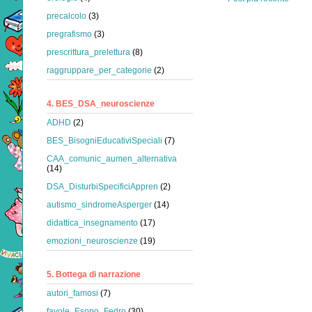
precalcolo
(3)
pregrafismo
(3)
prescrittura_prelettura
(8)
raggruppare_per_categorie
(2)
4. BES_DSA_neuroscienze
ADHD
(2)
BES_BisogniEducativiSpeciali
(7)
CAA_comunic_aumen_alternativa
(14)
DSA_DisturbiSpecificiAppren
(2)
autismo_sindromeAsperger
(14)
didattica_insegnamento
(17)
emozioni_neuroscienze
(19)
5. Bottega di narrazione
autori_famosi
(7)
favole_Esopo_Fedro
(30)