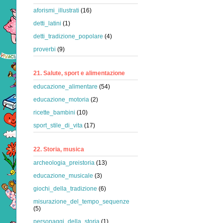
aforismi_illustrati
(16)
detti_latini
(1)
detti_tradizione_popolare
(4)
proverbi
(9)
21. Salute, sport e alimentazione
educazione_alimentare
(54)
educazione_motoria
(2)
ricette_bambini
(10)
sport_stile_di_vita
(17)
22. Storia, musica
archeologia_preistoria
(13)
educazione_musicale
(3)
giochi_della_tradizione
(6)
misurazione_del_tempo_sequenze
(5)
personaggi_della_storia
(1)