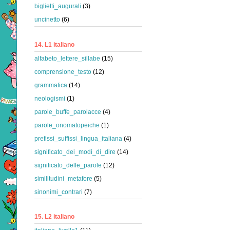
biglietti_augurali
(3)
uncinetto
(6)
14. L1 italiano
alfabeto_lettere_sillabe
(15)
comprensione_testo
(12)
grammatica
(14)
neologismi
(1)
parole_buffe_parolacce
(4)
parole_onomatopeiche
(1)
prefissi_suffissi_lingua_italiana
(4)
significato_dei_modi_di_dire
(14)
significato_delle_parole
(12)
similitudini_metafore
(5)
sinonimi_contrari
(7)
15. L2 italiano