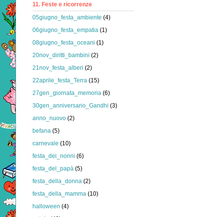
11. Feste e ricorrenze
05giugno_festa_ambiente
(4)
06giugno_festa_empatia
(1)
08giugno_festa_oceani
(1)
20nov_diritti_bambini
(2)
21nov_festa_alberi
(2)
22aprile_festa_Terra
(15)
27gen_giornata_memoria
(6)
30gen_anniversario_Gandhi
(3)
anno_nuovo
(2)
befana
(5)
carnevale
(10)
festa_dei_nonni
(6)
festa_del_papà
(5)
festa_della_donna
(2)
festa_della_mamma
(10)
halloween
(4)