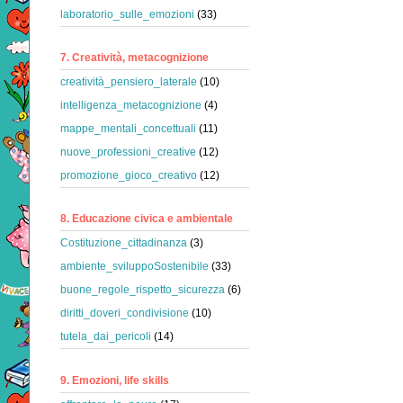
laboratorio_sulle_emozioni
(33)
7. Creatività, metacognizione
creatività_pensiero_laterale
(10)
intelligenza_metacognizione
(4)
mappe_mentali_concettuali
(11)
nuove_professioni_creative
(12)
promozione_gioco_creativo
(12)
8. Educazione civica e ambientale
Costituzione_cittadinanza
(3)
ambiente_sviluppoSostenibile
(33)
buone_regole_rispetto_sicurezza
(6)
diritti_doveri_condivisione
(10)
tutela_dai_pericoli
(14)
9. Emozioni, life skills