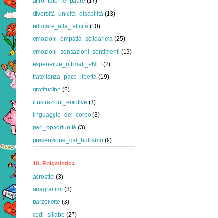
affrontare_le_paure
(17)
diversità_unicità_disabilità
(13)
educare_alla_felicità
(10)
emozioni_empatia_solidarietà
(25)
emozioni_sensazioni_sentimenti
(19)
esperienze_ottimali_PNEI
(2)
fratellanza_pace_libertà
(19)
gratitudine
(5)
illustrazioni_emotive
(3)
linguaggio_del_corpo
(3)
pari_opportunità
(3)
prevenzione_del_bullismo
(9)
10. Enigmistica
acrostici
(3)
anagrammi
(3)
barzellette
(3)
cedi_sillabe
(27)