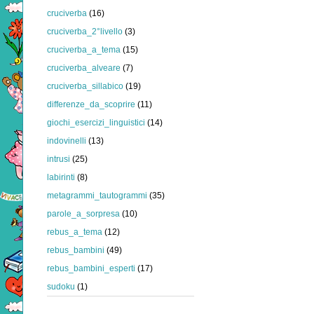
cruciverba
(16)
cruciverba_2°livello
(3)
cruciverba_a_tema
(15)
cruciverba_alveare
(7)
cruciverba_sillabico
(19)
differenze_da_scoprire
(11)
giochi_esercizi_linguistici
(14)
indovinelli
(13)
intrusi
(25)
labirinti
(8)
metagrammi_tautogrammi
(35)
parole_a_sorpresa
(10)
rebus_a_tema
(12)
rebus_bambini
(49)
rebus_bambini_esperti
(17)
sudoku
(1)