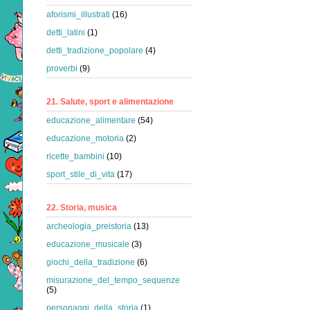
aforismi_illustrati
(16)
detti_latini
(1)
detti_tradizione_popolare
(4)
proverbi
(9)
21. Salute, sport e alimentazione
educazione_alimentare
(54)
educazione_motoria
(2)
ricette_bambini
(10)
sport_stile_di_vita
(17)
22. Storia, musica
archeologia_preistoria
(13)
educazione_musicale
(3)
giochi_della_tradizione
(6)
misurazione_del_tempo_sequenze
(5)
personaggi_della_storia
(1)