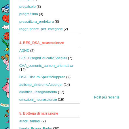
precalcolo
(3)
pregrafismo
(3)
prescrittura_prelettura
(8)
raggruppare_per_categorie
(2)
4. BES_DSA_neuroscienze
ADHD
(2)
BES_BisogniEducativiSpeciali
(7)
CAA_comunic_aumen_alternativa
(14)
DSA_DisturbiSpecificiAppren
(2)
autismo_sindromeAsperger
(14)
didattica_insegnamento
(17)
Post più recente
emozioni_neuroscienze
(19)
5. Bottega di narrazione
autori_famosi
(7)
favole_Esopo_Fedro
(30)