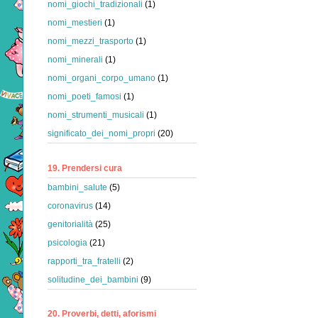
nomi_giochi_tradizionali
(1)
nomi_mestieri
(1)
nomi_mezzi_trasporto
(1)
nomi_minerali
(1)
nomi_organi_corpo_umano
(1)
nomi_poeti_famosi
(1)
nomi_strumenti_musicali
(1)
significato_dei_nomi_propri
(20)
19. Prendersi cura
bambini_salute
(5)
coronavirus
(14)
genitorialità
(25)
psicologia
(21)
rapporti_tra_fratelli
(2)
solitudine_dei_bambini
(9)
20. Proverbi, detti, aforismi