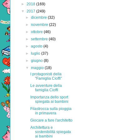
►
2018
(169)
▼
2017
(249)
►
dicembre
(32)
►
novembre
(22)
►
ottobre
(46)
►
settembre
(40)
►
agosto
(4)
►
luglio
(37)
►
giugno
(8)
▼
maggio
(18)
I protagonisti della
"Famiglia Cioffi"
Le avventure della
famiglia Cioffi
Importanza dello sport
spiegata ai bambini
Filastrocca sulla pioggia
in primavera
Giocare a fare l'architetto
Architettura e
sostenibilità spiegata
ai bambini