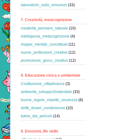
laboratorio_sulle_emozioni
(33)
7. Creatività, metacognizione
creatività_pensiero_laterale
(10)
intelligenza_metacognizione
(4)
mappe_mentali_concettuali
(11)
nuove_professioni_creative
(12)
promozione_gioco_creativo
(12)
8. Educazione civica e ambientale
Costituzione_cittadinanza
(3)
ambiente_sviluppoSostenibile
(33)
buone_regole_rispetto_sicurezza
(6)
diritti_doveri_condivisione
(10)
tutela_dai_pericoli
(14)
9. Emozioni, life skills