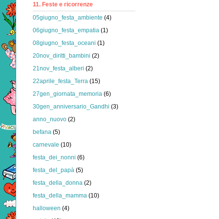
11. Feste e ricorrenze
05giugno_festa_ambiente
(4)
06giugno_festa_empatia
(1)
08giugno_festa_oceani
(1)
20nov_diritti_bambini
(2)
21nov_festa_alberi
(2)
22aprile_festa_Terra
(15)
27gen_giornata_memoria
(6)
30gen_anniversario_Gandhi
(3)
anno_nuovo
(2)
befana
(5)
carnevale
(10)
festa_dei_nonni
(6)
festa_del_papà
(5)
festa_della_donna
(2)
festa_della_mamma
(10)
halloween
(4)