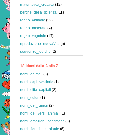
matematica_creativa
(12)
perché_della_scienza
(11)
regno_animale
(52)
regno_minerale
(4)
regno_vegetale
(17)
riproduzione_nuovaVita
(5)
sequenze_logiche
(2)
18. Nomi dalla A alla Z
nomi_animali
(5)
nomi_capi_vestiario
(1)
nomi_città_capitali
(2)
nomi_colori
(1)
nomi_dei_rumori
(2)
nomi_dei_versi_animali
(1)
nomi_emozioni_sentimenti
(6)
nomi_fiori_frutta_piante
(6)