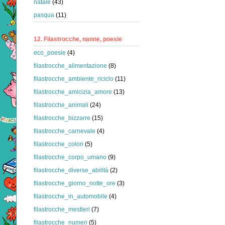
natale
(43)
pasqua
(11)
12. Filastrocche, nanne, poesie
eco_poesie
(4)
filastrocche_alimentazione
(8)
filastrocche_ambiente_riciclo
(11)
filastrocche_amicizia_amore
(13)
filastrocche_animali
(24)
filastrocche_bizzarre
(15)
filastrocche_carnevale
(4)
filastrocche_colori
(5)
filastrocche_corpo_umano
(9)
filastrocche_diverse_abilità
(2)
filastrocche_giorno_notte_ore
(3)
filastrocche_in_automobile
(4)
filastrocche_mestieri
(7)
filastrocche_numeri
(5)