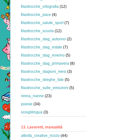
filastrocche_ortografia
(12)
filastrocche_pace
(4)
filastrocche_salute_sport
(7)
filastrocche_scuola
(12)
filastrocche_stag_autunno
(2)
filastrocche_stag_estate
(7)
filastrocche_stag_inverno
(5)
filastrocche_stag_primavera
(8)
filastrocche_stagioni_mesi
(3)
filastrocche_streghe_fate
(5)
filastrocche_sulle_emozioni
(5)
ninna_nanne
(23)
poesie
(34)
scioglilingua
(3)
13. Lavoretti, manualità
attività_creative_riciclo
(44)