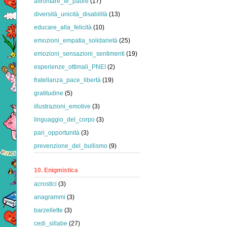
affrontare_le_paure
(17)
diversità_unicità_disabilità
(13)
educare_alla_felicità
(10)
emozioni_empatia_solidarietà
(25)
emozioni_sensazioni_sentimenti
(19)
esperienze_ottimali_PNEI
(2)
fratellanza_pace_libertà
(19)
gratitudine
(5)
illustrazioni_emotive
(3)
linguaggio_del_corpo
(3)
pari_opportunità
(3)
prevenzione_del_bullismo
(9)
10. Enigmistica
acrostici
(3)
anagrammi
(3)
barzellette
(3)
cedi_sillabe
(27)