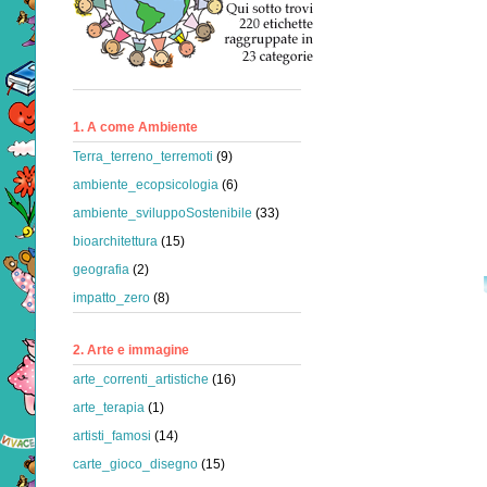
1. A come Ambiente
Terra_terreno_terremoti
(9)
ambiente_ecopsicologia
(6)
ambiente_sviluppoSostenibile
(33)
bioarchitettura
(15)
geografia
(2)
impatto_zero
(8)
2. Arte e immagine
arte_correnti_artistiche
(16)
arte_terapia
(1)
artisti_famosi
(14)
carte_gioco_disegno
(15)