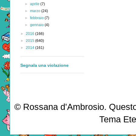
►
aprile
(7)
►
marzo
(24)
►
febbraio
(7)
►
gennaio
(4)
►
2016
(166)
►
2015
(640)
►
2014
(161)
Segnala una violazione
© Rossana d'Ambrosio. Questo b
Tema Ete