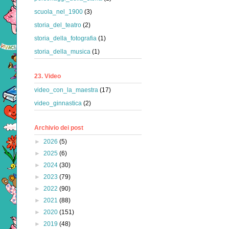
scuola_nel_1900
(3)
storia_del_teatro
(2)
storia_della_fotografia
(1)
storia_della_musica
(1)
23. Video
video_con_la_maestra
(17)
video_ginnastica
(2)
Archivio dei post
►
2026
(5)
►
2025
(6)
►
2024
(30)
►
2023
(79)
►
2022
(90)
►
2021
(88)
►
2020
(151)
►
2019
(48)