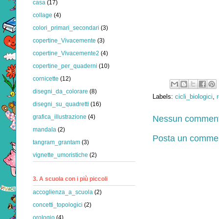
casa
(17)
collage
(4)
colori_primari_secondari
(3)
copertine_Vivacemente
(3)
copertine_Vivacemente2
(4)
copertine_per_quaderni
(10)
cornicette
(12)
disegni_da_colorare
(8)
Labels:
cicli_biologici
,
disegni_su_quadretti
(16)
Nessun comment
grafica_illustrazione
(4)
mandala
(2)
Posta un comme
tangram_grantam
(3)
vignette_umoristiche
(2)
3. A scuola con i più piccoli
accoglienza_a_scuola
(2)
concetti_topologici
(2)
orologio
(4)