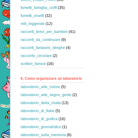
fumetti_famiglia_cioffi
(35)
fumetti_orsetti
(32)
miti_leggende
(12)
racconti_brevi_per_bambini
(41)
racconti_da_continuare
(9)
racconti_fantasmi_streghe
(4)
racconto_circolare
(2)
scrittori_famosi
(16)
6. Come organizzare un laboratorio
laboratorio_arte_colore
(5)
laboratorio_arte_segno_gesto
(2)
laboratorio_della_risata
(13)
laboratorio_di_fiabe
(5)
laboratorio_di_grafica
(16)
laboratorio_giornalistico
(1)
laboratorio_sulla_memoria
(6)