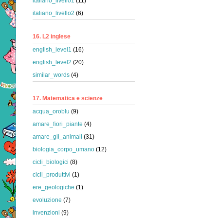
italiano_livello1
(11)
italiano_livello2
(6)
16. L2 inglese
english_level1
(16)
english_level2
(20)
similar_words
(4)
17. Matematica e scienze
acqua_oroblu
(9)
amare_fiori_piante
(4)
amare_gli_animali
(31)
biologia_corpo_umano
(12)
cicli_biologici
(8)
cicli_produttivi
(1)
ere_geologiche
(1)
evoluzione
(7)
invenzioni
(9)