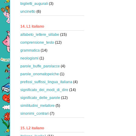
biglietti_augurali
(3)
uncinetto
(6)
14. L1 italiano
alfabeto_lettere_sillabe
(15)
comprensione_testo
(12)
grammatica
(14)
neologismi
(1)
parole_buffe_parolacce
(4)
parole_onomatopeiche
(1)
prefissi_suffissi_lingua_italiana
(4)
significato_dei_modi_di_dire
(14)
significato_delle_parole
(12)
similitudini_metafore
(5)
sinonimi_contrari
(7)
15. L2 italiano