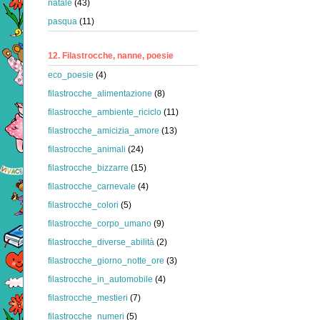
natale
(43)
pasqua
(11)
12. Filastrocche, nanne, poesie
eco_poesie
(4)
filastrocche_alimentazione
(8)
filastrocche_ambiente_riciclo
(11)
filastrocche_amicizia_amore
(13)
filastrocche_animali
(24)
filastrocche_bizzarre
(15)
filastrocche_carnevale
(4)
filastrocche_colori
(5)
filastrocche_corpo_umano
(9)
filastrocche_diverse_abilità
(2)
filastrocche_giorno_notte_ore
(3)
filastrocche_in_automobile
(4)
filastrocche_mestieri
(7)
filastrocche_numeri
(5)