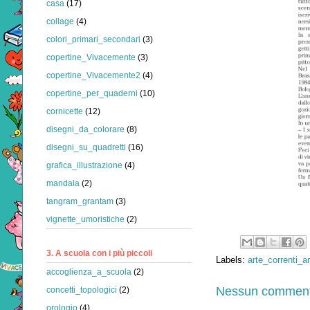
casa
(17)
collage
(4)
colori_primari_secondari
(3)
copertine_Vivacemente
(3)
copertine_Vivacemente2
(4)
copertine_per_quaderni
(10)
cornicette
(12)
disegni_da_colorare
(8)
disegni_su_quadretti
(16)
grafica_illustrazione
(4)
mandala
(2)
tangram_grantam
(3)
vignette_umoristiche
(2)
3. A scuola con i più piccoli
Labels:
arte_correnti_ar
accoglienza_a_scuola
(2)
Nessun comment
concetti_topologici
(2)
orologio
(4)