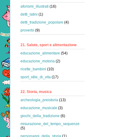
aforismi_illustrati
(16)
detti_latini
(1)
detti_tradizione_popolare
(4)
proverbi
(9)
21. Salute, sport e alimentazione
educazione_alimentare
(54)
educazione_motoria
(2)
ricette_bambini
(10)
sport_stile_di_vita
(17)
22. Storia, musica
archeologia_preistoria
(13)
educazione_musicale
(3)
giochi_della_tradizione
(6)
misurazione_del_tempo_sequenze
(5)
personaggi_della_storia
(1)