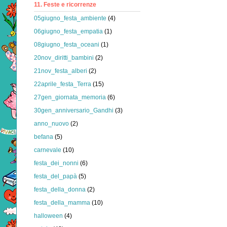
11. Feste e ricorrenze
05giugno_festa_ambiente
(4)
06giugno_festa_empatia
(1)
08giugno_festa_oceani
(1)
20nov_diritti_bambini
(2)
21nov_festa_alberi
(2)
22aprile_festa_Terra
(15)
27gen_giornata_memoria
(6)
30gen_anniversario_Gandhi
(3)
anno_nuovo
(2)
befana
(5)
carnevale
(10)
festa_dei_nonni
(6)
festa_del_papà
(5)
festa_della_donna
(2)
festa_della_mamma
(10)
halloween
(4)