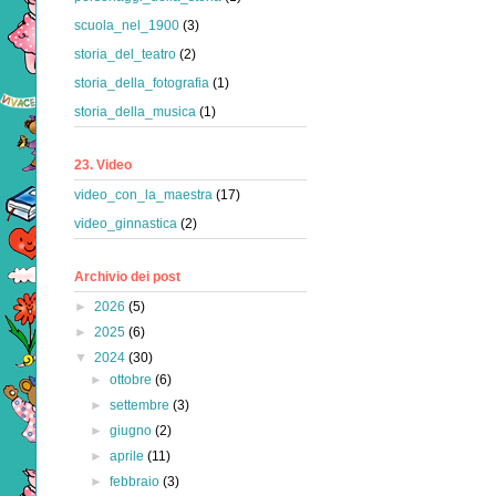
scuola_nel_1900
(3)
storia_del_teatro
(2)
storia_della_fotografia
(1)
storia_della_musica
(1)
23. Video
video_con_la_maestra
(17)
video_ginnastica
(2)
Archivio dei post
►
2026
(5)
►
2025
(6)
▼
2024
(30)
►
ottobre
(6)
►
settembre
(3)
►
giugno
(2)
►
aprile
(11)
►
febbraio
(3)