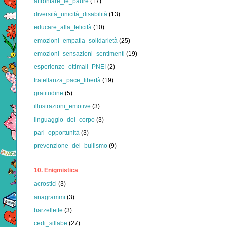
affrontare_le_paure
(17)
diversità_unicità_disabilità
(13)
educare_alla_felicità
(10)
emozioni_empatia_solidarietà
(25)
emozioni_sensazioni_sentimenti
(19)
esperienze_ottimali_PNEI
(2)
fratellanza_pace_libertà
(19)
gratitudine
(5)
illustrazioni_emotive
(3)
linguaggio_del_corpo
(3)
pari_opportunità
(3)
prevenzione_del_bullismo
(9)
10. Enigmistica
acrostici
(3)
anagrammi
(3)
barzellette
(3)
cedi_sillabe
(27)