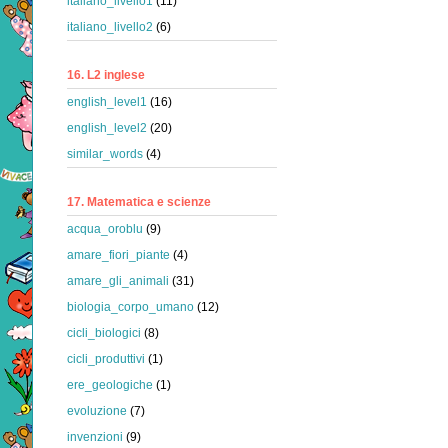
italiano_livello1
(11)
italiano_livello2
(6)
16. L2 inglese
english_level1
(16)
english_level2
(20)
similar_words
(4)
17. Matematica e scienze
acqua_oroblu
(9)
amare_fiori_piante
(4)
amare_gli_animali
(31)
biologia_corpo_umano
(12)
cicli_biologici
(8)
cicli_produttivi
(1)
ere_geologiche
(1)
evoluzione
(7)
invenzioni
(9)