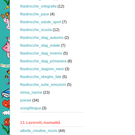
filastrocche_ortografia
(12)
filastrocche_pace
(4)
filastrocche_salute_sport
(7)
filastrocche_scuola
(12)
filastrocche_stag_autunno
(2)
filastrocche_stag_estate
(7)
filastrocche_stag_inverno
(5)
filastrocche_stag_primavera
(8)
filastrocche_stagioni_mesi
(3)
filastrocche_streghe_fate
(5)
filastrocche_sulle_emozioni
(5)
ninna_nanne
(23)
poesie
(34)
scioglilingua
(3)
13. Lavoretti, manualità
attività_creative_riciclo
(44)