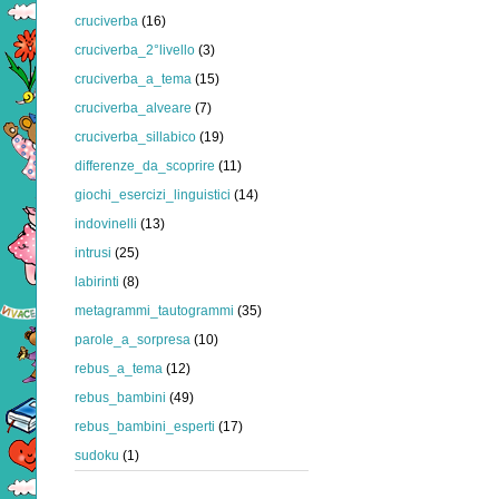
cruciverba
(16)
cruciverba_2°livello
(3)
cruciverba_a_tema
(15)
cruciverba_alveare
(7)
cruciverba_sillabico
(19)
differenze_da_scoprire
(11)
giochi_esercizi_linguistici
(14)
indovinelli
(13)
intrusi
(25)
labirinti
(8)
metagrammi_tautogrammi
(35)
parole_a_sorpresa
(10)
rebus_a_tema
(12)
rebus_bambini
(49)
rebus_bambini_esperti
(17)
sudoku
(1)