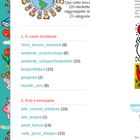
1. A come Ambiente
Terra_terreno_terremoti
(9)
ambiente_ecopsicologia
(6)
ambiente_sviluppoSostenibile
(33)
bioarchitettura
(15)
geografia
(2)
impatto_zero
(8)
2. Arte e immagine
arte_correnti_artistiche
(16)
arte_terapia
(1)
artisti_famosi
(14)
carte_gioco_disegno
(15)