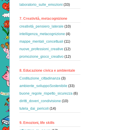
laboratorio_sulle_emozioni
(33)
7. Creatività, metacognizione
creatività_pensiero_laterale
(10)
intelligenza_metacognizione
(4)
mappe_mentali_concettuali
(11)
nuove_professioni_creative
(12)
promozione_gioco_creativo
(12)
8. Educazione civica e ambientale
Costituzione_cittadinanza
(3)
ambiente_sviluppoSostenibile
(33)
buone_regole_rispetto_sicurezza
(6)
diritti_doveri_condivisione
(10)
tutela_dai_pericoli
(14)
9. Emozioni, life skills