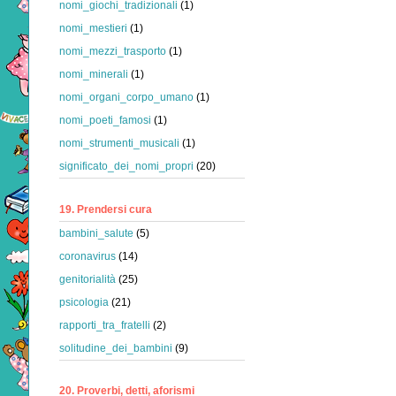
nomi_giochi_tradizionali
(1)
nomi_mestieri
(1)
nomi_mezzi_trasporto
(1)
nomi_minerali
(1)
nomi_organi_corpo_umano
(1)
nomi_poeti_famosi
(1)
nomi_strumenti_musicali
(1)
significato_dei_nomi_propri
(20)
19. Prendersi cura
bambini_salute
(5)
coronavirus
(14)
genitorialità
(25)
psicologia
(21)
rapporti_tra_fratelli
(2)
solitudine_dei_bambini
(9)
20. Proverbi, detti, aforismi