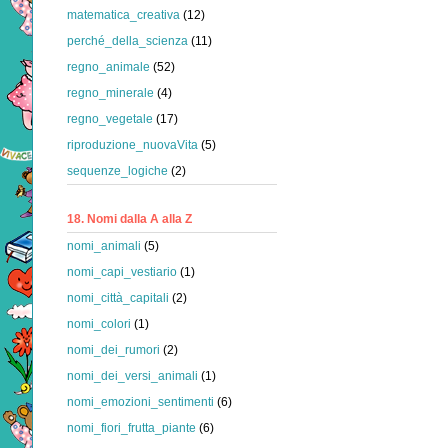
matematica_creativa
(12)
perché_della_scienza
(11)
regno_animale
(52)
regno_minerale
(4)
regno_vegetale
(17)
riproduzione_nuovaVita
(5)
sequenze_logiche
(2)
18. Nomi dalla A alla Z
nomi_animali
(5)
nomi_capi_vestiario
(1)
nomi_città_capitali
(2)
nomi_colori
(1)
nomi_dei_rumori
(2)
nomi_dei_versi_animali
(1)
nomi_emozioni_sentimenti
(6)
nomi_fiori_frutta_piante
(6)