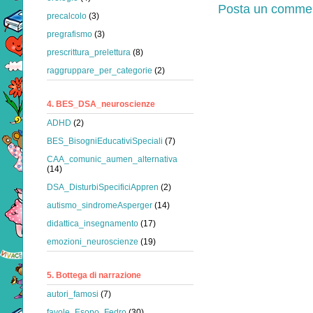
Posta un comme
precalcolo
(3)
pregrafismo
(3)
prescrittura_prelettura
(8)
raggruppare_per_categorie
(2)
4. BES_DSA_neuroscienze
ADHD
(2)
BES_BisogniEducativiSpeciali
(7)
CAA_comunic_aumen_alternativa
(14)
DSA_DisturbiSpecificiAppren
(2)
autismo_sindromeAsperger
(14)
didattica_insegnamento
(17)
emozioni_neuroscienze
(19)
5. Bottega di narrazione
autori_famosi
(7)
favole_Esopo_Fedro
(30)