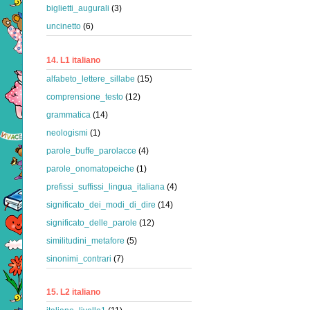
biglietti_augurali
(3)
uncinetto
(6)
14. L1 italiano
alfabeto_lettere_sillabe
(15)
comprensione_testo
(12)
grammatica
(14)
neologismi
(1)
parole_buffe_parolacce
(4)
parole_onomatopeiche
(1)
prefissi_suffissi_lingua_italiana
(4)
significato_dei_modi_di_dire
(14)
significato_delle_parole
(12)
similitudini_metafore
(5)
sinonimi_contrari
(7)
15. L2 italiano