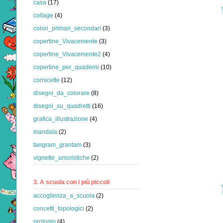
casa
(17)
collage
(4)
colori_primari_secondari
(3)
copertine_Vivacemente
(3)
copertine_Vivacemente2
(4)
copertine_per_quaderni
(10)
cornicette
(12)
disegni_da_colorare
(8)
disegni_su_quadretti
(16)
grafica_illustrazione
(4)
mandala
(2)
tangram_grantam
(3)
vignette_umoristiche
(2)
3. A scuola con i più piccoli
accoglienza_a_scuola
(2)
concetti_topologici
(2)
orologio
(4)