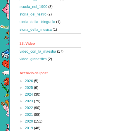
scuola_nel_1900
(3)
storia_del_teatro
(2)
storia_della_fotografia
(1)
storia_della_musica
(1)
23. Video
video_con_la_maestra
(17)
video_ginnastica
(2)
Archivio dei post
►
2026
(5)
►
2025
(6)
►
2024
(30)
►
2023
(79)
►
2022
(90)
►
2021
(88)
►
2020
(151)
►
2019
(48)