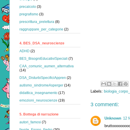
precalcolo
(3)
pregrafismo
(3)
prescrittura_prelettura
(8)
raggruppare_per_categorie
(2)
4. BES_DSA_neuroscienze
ADHD
(2)
BES_BisogniEducativiSpeciali
(7)
CAA_comunic_aumen_alternativa
(14)
DSA_DisturbiSpecificiAppren
(2)
autismo_sindromeAsperger
(14)
Labels:
biologia_corp
didattica_insegnamento
(17)
emozioni_neuroscienze
(19)
3 commenti:
5. Bottega di narrazione
Unknown
12 f
autori_famosi
(7)
bruttoooooooooo
favole_Esopo_Fedro
(30)