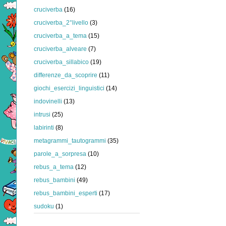
cruciverba
(16)
cruciverba_2°livello
(3)
cruciverba_a_tema
(15)
cruciverba_alveare
(7)
cruciverba_sillabico
(19)
differenze_da_scoprire
(11)
giochi_esercizi_linguistici
(14)
indovinelli
(13)
intrusi
(25)
labirinti
(8)
metagrammi_tautogrammi
(35)
parole_a_sorpresa
(10)
rebus_a_tema
(12)
rebus_bambini
(49)
rebus_bambini_esperti
(17)
sudoku
(1)