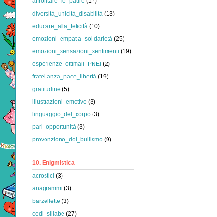
affrontare_le_paure
(17)
diversità_unicità_disabilità
(13)
educare_alla_felicità
(10)
emozioni_empatia_solidarietà
(25)
emozioni_sensazioni_sentimenti
(19)
esperienze_ottimali_PNEI
(2)
fratellanza_pace_libertà
(19)
gratitudine
(5)
illustrazioni_emotive
(3)
linguaggio_del_corpo
(3)
pari_opportunità
(3)
prevenzione_del_bullismo
(9)
10. Enigmistica
acrostici
(3)
anagrammi
(3)
barzellette
(3)
cedi_sillabe
(27)