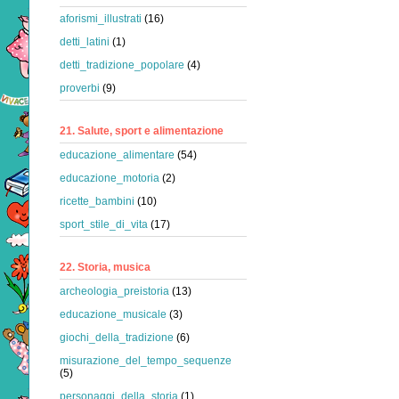
aforismi_illustrati
(16)
detti_latini
(1)
detti_tradizione_popolare
(4)
proverbi
(9)
21. Salute, sport e alimentazione
educazione_alimentare
(54)
educazione_motoria
(2)
ricette_bambini
(10)
sport_stile_di_vita
(17)
22. Storia, musica
archeologia_preistoria
(13)
educazione_musicale
(3)
giochi_della_tradizione
(6)
misurazione_del_tempo_sequenze
(5)
personaggi_della_storia
(1)