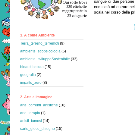
sangue di due persone 
cominciò ad entrare nell
scala nel corso della p
1. A come Ambiente
Terra_terreno_terremoti
(9)
ambiente_ecopsicologia
(6)
ambiente_sviluppoSostenibile
(33)
bioarchitettura
(15)
geografia
(2)
impatto_zero
(8)
2. Arte e immagine
arte_correnti_artistiche
(16)
arte_terapia
(1)
artisti_famosi
(14)
carte_gioco_disegno
(15)