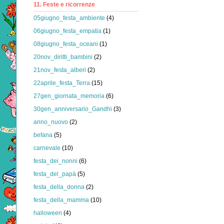
11. Feste e ricorrenze
05giugno_festa_ambiente
(4)
06giugno_festa_empatia
(1)
08giugno_festa_oceani
(1)
20nov_diritti_bambini
(2)
21nov_festa_alberi
(2)
22aprile_festa_Terra
(15)
27gen_giornata_memoria
(6)
30gen_anniversario_Gandhi
(3)
anno_nuovo
(2)
befana
(5)
carnevale
(10)
festa_dei_nonni
(6)
festa_del_papà
(5)
festa_della_donna
(2)
festa_della_mamma
(10)
halloween
(4)