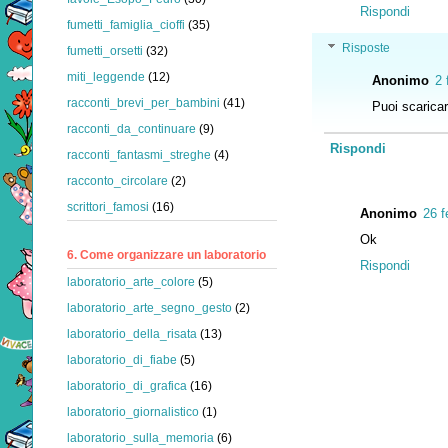
Rispondi
fumetti_famiglia_cioffi
(35)
Risposte
fumetti_orsetti
(32)
miti_leggende
(12)
Anonimo
2 
racconti_brevi_per_bambini
(41)
Puoi scaricar
racconti_da_continuare
(9)
Rispondi
racconti_fantasmi_streghe
(4)
racconto_circolare
(2)
scrittori_famosi
(16)
Anonimo
26 f
Ok
6. Come organizzare un laboratorio
Rispondi
laboratorio_arte_colore
(5)
laboratorio_arte_segno_gesto
(2)
laboratorio_della_risata
(13)
laboratorio_di_fiabe
(5)
laboratorio_di_grafica
(16)
laboratorio_giornalistico
(1)
laboratorio_sulla_memoria
(6)