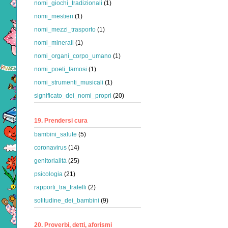
nomi_giochi_tradizionali
(1)
nomi_mestieri
(1)
nomi_mezzi_trasporto
(1)
nomi_minerali
(1)
nomi_organi_corpo_umano
(1)
nomi_poeti_famosi
(1)
nomi_strumenti_musicali
(1)
significato_dei_nomi_propri
(20)
19. Prendersi cura
bambini_salute
(5)
coronavirus
(14)
genitorialità
(25)
psicologia
(21)
rapporti_tra_fratelli
(2)
solitudine_dei_bambini
(9)
20. Proverbi, detti, aforismi