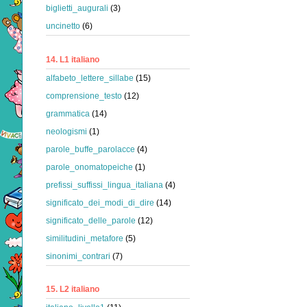
biglietti_augurali
(3)
uncinetto
(6)
14. L1 italiano
alfabeto_lettere_sillabe
(15)
comprensione_testo
(12)
grammatica
(14)
neologismi
(1)
parole_buffe_parolacce
(4)
parole_onomatopeiche
(1)
prefissi_suffissi_lingua_italiana
(4)
significato_dei_modi_di_dire
(14)
significato_delle_parole
(12)
similitudini_metafore
(5)
sinonimi_contrari
(7)
15. L2 italiano