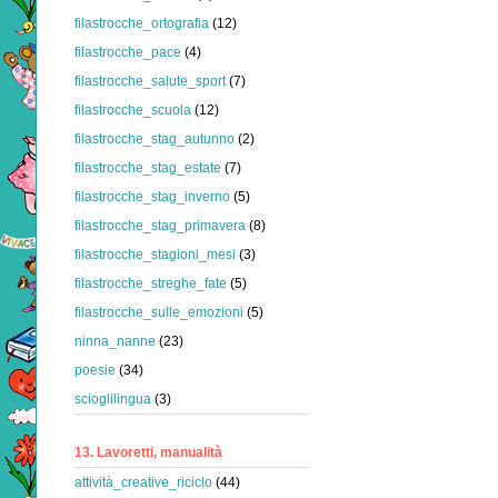
filastrocche_ortografia
(12)
filastrocche_pace
(4)
filastrocche_salute_sport
(7)
filastrocche_scuola
(12)
filastrocche_stag_autunno
(2)
filastrocche_stag_estate
(7)
filastrocche_stag_inverno
(5)
filastrocche_stag_primavera
(8)
filastrocche_stagioni_mesi
(3)
filastrocche_streghe_fate
(5)
filastrocche_sulle_emozioni
(5)
ninna_nanne
(23)
poesie
(34)
scioglilingua
(3)
13. Lavoretti, manualità
attività_creative_riciclo
(44)