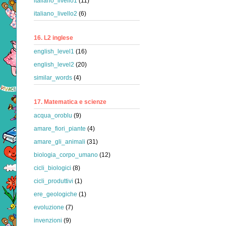
italiano_livello1
(11)
italiano_livello2
(6)
16. L2 inglese
english_level1
(16)
english_level2
(20)
similar_words
(4)
17. Matematica e scienze
acqua_oroblu
(9)
amare_fiori_piante
(4)
amare_gli_animali
(31)
biologia_corpo_umano
(12)
cicli_biologici
(8)
cicli_produttivi
(1)
ere_geologiche
(1)
evoluzione
(7)
invenzioni
(9)