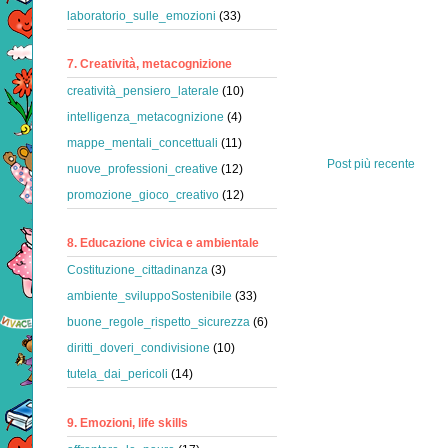
laboratorio_sulle_emozioni
(33)
7. Creatività, metacognizione
creatività_pensiero_laterale
(10)
intelligenza_metacognizione
(4)
mappe_mentali_concettuali
(11)
Post più recente
nuove_professioni_creative
(12)
promozione_gioco_creativo
(12)
8. Educazione civica e ambientale
Costituzione_cittadinanza
(3)
ambiente_sviluppoSostenibile
(33)
buone_regole_rispetto_sicurezza
(6)
diritti_doveri_condivisione
(10)
tutela_dai_pericoli
(14)
9. Emozioni, life skills