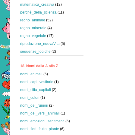
matematica_creativa
(12)
perché_della_scienza
(11)
regno_animale
(52)
regno_minerale
(4)
regno_vegetale
(17)
riproduzione_nuovaVita
(5)
sequenze_logiche
(2)
18. Nomi dalla A alla Z
nomi_animali
(5)
nomi_capi_vestiario
(1)
nomi_città_capitali
(2)
nomi_colori
(1)
nomi_dei_rumori
(2)
nomi_dei_versi_animali
(1)
nomi_emozioni_sentimenti
(6)
nomi_fiori_frutta_piante
(6)