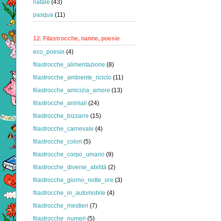
natale
(43)
pasqua
(11)
12. Filastrocche, nanne, poesie
eco_poesie
(4)
filastrocche_alimentazione
(8)
filastrocche_ambiente_riciclo
(11)
filastrocche_amicizia_amore
(13)
filastrocche_animali
(24)
filastrocche_bizzarre
(15)
filastrocche_carnevale
(4)
filastrocche_colori
(5)
filastrocche_corpo_umano
(9)
filastrocche_diverse_abilità
(2)
filastrocche_giorno_notte_ore
(3)
filastrocche_in_automobile
(4)
filastrocche_mestieri
(7)
filastrocche_numeri
(5)