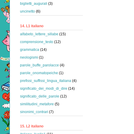
biglietti_augurali
(3)
uncinetto
(6)
14. L1 italiano
alfabeto_lettere_sillabe
(15)
comprensione_testo
(12)
grammatica
(14)
neologismi
(1)
parole_buffe_parolacce
(4)
parole_onomatopeiche
(1)
prefissi_suffissi_lingua_italiana
(4)
significato_dei_modi_di_dire
(14)
significato_delle_parole
(12)
similitudini_metafore
(5)
sinonimi_contrari
(7)
15. L2 italiano