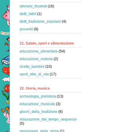
aforismi_illustrati
(16)
detti_latini
(1)
detti_tradizione_popolare
(4)
proverbi
(9)
21. Salute, sport e alimentazione
educazione_alimentare
(54)
educazione_motoria
(2)
ricette_bambini
(10)
sport_stile_di_vita
(17)
22. Storia, musica
archeologia_preistoria
(13)
educazione_musicale
(3)
giochi_della_tradizione
(6)
misurazione_del_tempo_sequenze
(5)
personaggi_della_storia
(1)