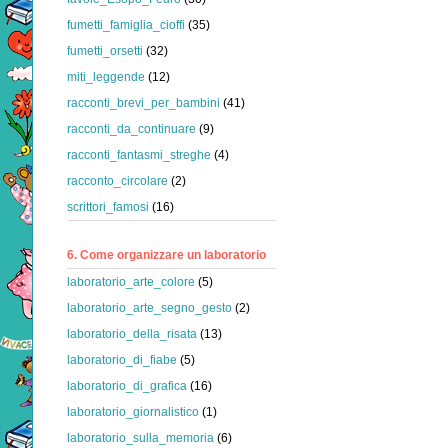
fumetti_famiglia_cioffi
(35)
fumetti_orsetti
(32)
miti_leggende
(12)
racconti_brevi_per_bambini
(41)
racconti_da_continuare
(9)
racconti_fantasmi_streghe
(4)
racconto_circolare
(2)
scrittori_famosi
(16)
6. Come organizzare un laboratorio
laboratorio_arte_colore
(5)
laboratorio_arte_segno_gesto
(2)
laboratorio_della_risata
(13)
laboratorio_di_fiabe
(5)
laboratorio_di_grafica
(16)
laboratorio_giornalistico
(1)
laboratorio_sulla_memoria
(6)