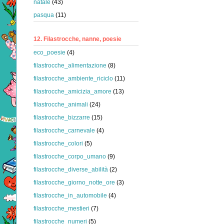
natale
(43)
pasqua
(11)
12. Filastrocche, nanne, poesie
eco_poesie
(4)
filastrocche_alimentazione
(8)
filastrocche_ambiente_riciclo
(11)
filastrocche_amicizia_amore
(13)
filastrocche_animali
(24)
filastrocche_bizzarre
(15)
filastrocche_carnevale
(4)
filastrocche_colori
(5)
filastrocche_corpo_umano
(9)
filastrocche_diverse_abilità
(2)
filastrocche_giorno_notte_ore
(3)
filastrocche_in_automobile
(4)
filastrocche_mestieri
(7)
filastrocche_numeri
(5)