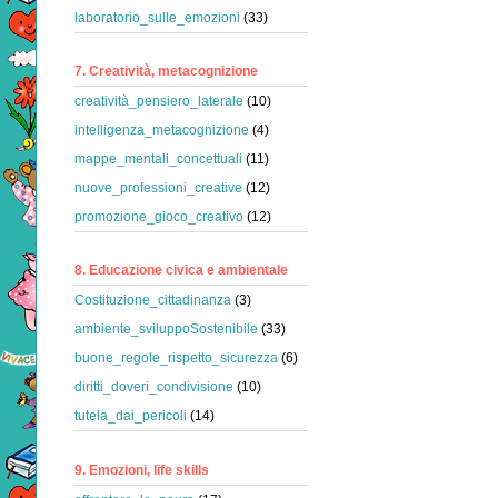
laboratorio_sulle_emozioni
(33)
7. Creatività, metacognizione
creatività_pensiero_laterale
(10)
intelligenza_metacognizione
(4)
mappe_mentali_concettuali
(11)
nuove_professioni_creative
(12)
promozione_gioco_creativo
(12)
8. Educazione civica e ambientale
Costituzione_cittadinanza
(3)
ambiente_sviluppoSostenibile
(33)
buone_regole_rispetto_sicurezza
(6)
diritti_doveri_condivisione
(10)
tutela_dai_pericoli
(14)
9. Emozioni, life skills