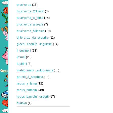
cruciverba
(16)
cruciverba_2°livello
(3)
cruciverba_a_tema
(15)
cruciverba_alveare
(7)
cruciverba_sillabico
(19)
differenze_da_scoprire
(11)
giochi_esercizi_linguistici
(14)
indovinelli
(13)
intrusi
(25)
labirinti
(8)
metagrammi_tautogrammi
(35)
parole_a_sorpresa
(10)
rebus_a_tema
(12)
rebus_bambini
(49)
rebus_bambini_esperti
(17)
sudoku
(1)