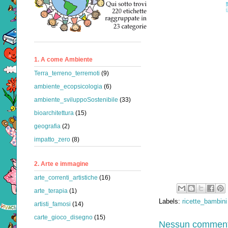
1. A come Ambiente
Terra_terreno_terremoti
(9)
ambiente_ecopsicologia
(6)
ambiente_sviluppoSostenibile
(33)
bioarchitettura
(15)
geografia
(2)
impatto_zero
(8)
2. Arte e immagine
arte_correnti_artistiche
(16)
arte_terapia
(1)
Labels:
ricette_bambini
artisti_famosi
(14)
carte_gioco_disegno
(15)
Nessun comment