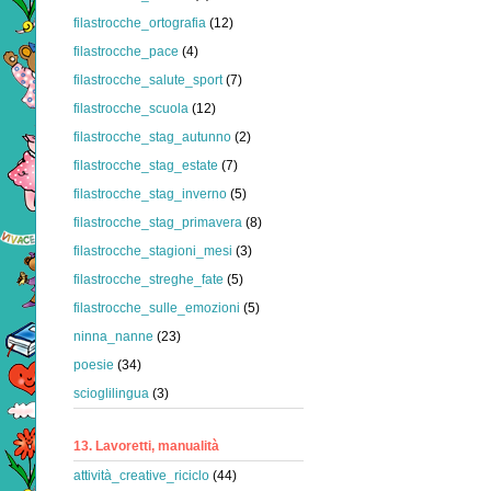
filastrocche_ortografia
(12)
filastrocche_pace
(4)
filastrocche_salute_sport
(7)
filastrocche_scuola
(12)
filastrocche_stag_autunno
(2)
filastrocche_stag_estate
(7)
filastrocche_stag_inverno
(5)
filastrocche_stag_primavera
(8)
filastrocche_stagioni_mesi
(3)
filastrocche_streghe_fate
(5)
filastrocche_sulle_emozioni
(5)
ninna_nanne
(23)
poesie
(34)
scioglilingua
(3)
13. Lavoretti, manualità
attività_creative_riciclo
(44)