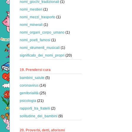
nomi_giochi_tradizionali
(1)
nomi_mestieri
(1)
nomi_mezzi_trasporto
(1)
nomi_minerali
(1)
nomi_organi_corpo_umano
(1)
nomi_poeti_famosi
(1)
nomi_strumenti_musicali
(1)
significato_dei_nomi_propri
(20)
19. Prendersi cura
bambini_salute
(5)
coronavirus
(14)
genitorialità
(25)
psicologia
(21)
rapporti_tra_fratelli
(2)
solitudine_dei_bambini
(9)
20. Proverbi, detti, aforismi