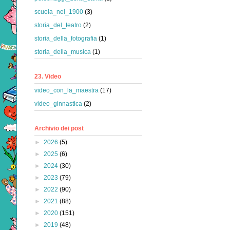
scuola_nel_1900
(3)
storia_del_teatro
(2)
storia_della_fotografia
(1)
storia_della_musica
(1)
23. Video
video_con_la_maestra
(17)
video_ginnastica
(2)
Archivio dei post
►
2026
(5)
►
2025
(6)
►
2024
(30)
►
2023
(79)
►
2022
(90)
►
2021
(88)
►
2020
(151)
►
2019
(48)