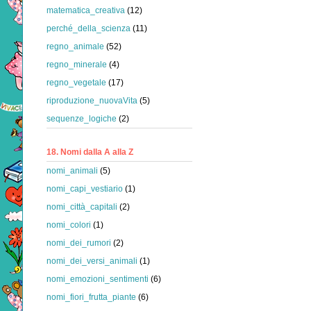
matematica_creativa
(12)
perché_della_scienza
(11)
regno_animale
(52)
regno_minerale
(4)
regno_vegetale
(17)
riproduzione_nuovaVita
(5)
sequenze_logiche
(2)
18. Nomi dalla A alla Z
nomi_animali
(5)
nomi_capi_vestiario
(1)
nomi_città_capitali
(2)
nomi_colori
(1)
nomi_dei_rumori
(2)
nomi_dei_versi_animali
(1)
nomi_emozioni_sentimenti
(6)
nomi_fiori_frutta_piante
(6)