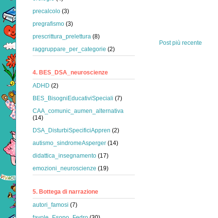
precalcolo
(3)
pregrafismo
(3)
prescrittura_prelettura
(8)
Post più recente
raggruppare_per_categorie
(2)
4. BES_DSA_neuroscienze
ADHD
(2)
BES_BisogniEducativiSpeciali
(7)
CAA_comunic_aumen_alternativa
(14)
DSA_DisturbiSpecificiAppren
(2)
autismo_sindromeAsperger
(14)
didattica_insegnamento
(17)
emozioni_neuroscienze
(19)
5. Bottega di narrazione
autori_famosi
(7)
favole_Esopo_Fedro
(30)