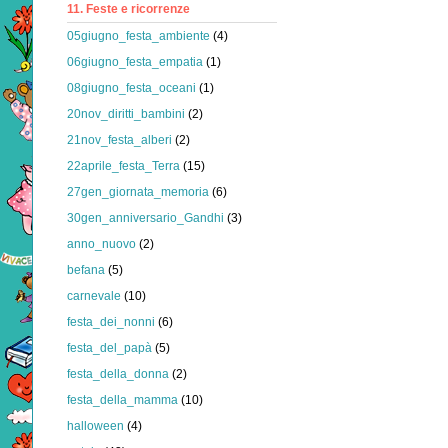
11. Feste e ricorrenze
05giugno_festa_ambiente
(4)
06giugno_festa_empatia
(1)
08giugno_festa_oceani
(1)
20nov_diritti_bambini
(2)
21nov_festa_alberi
(2)
22aprile_festa_Terra
(15)
27gen_giornata_memoria
(6)
30gen_anniversario_Gandhi
(3)
anno_nuovo
(2)
befana
(5)
carnevale
(10)
festa_dei_nonni
(6)
festa_del_papà
(5)
festa_della_donna
(2)
festa_della_mamma
(10)
halloween
(4)