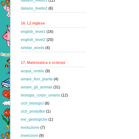
italiano_livello1
(11)
italiano_livello2
(6)
16. L2 inglese
english_level1
(16)
english_level2
(20)
similar_words
(4)
17. Matematica e scienze
acqua_oroblu
(9)
amare_fiori_piante
(4)
amare_gli_animali
(31)
biologia_corpo_umano
(12)
cicli_biologici
(8)
cicli_produttivi
(1)
ere_geologiche
(1)
evoluzione
(7)
invenzioni
(9)