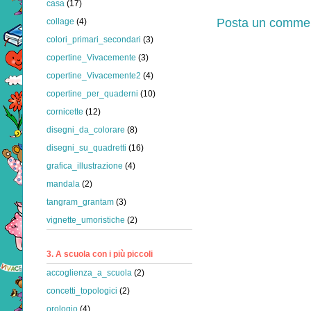
casa
(17)
Posta un comme
collage
(4)
colori_primari_secondari
(3)
copertine_Vivacemente
(3)
copertine_Vivacemente2
(4)
copertine_per_quaderni
(10)
cornicette
(12)
disegni_da_colorare
(8)
disegni_su_quadretti
(16)
grafica_illustrazione
(4)
mandala
(2)
tangram_grantam
(3)
vignette_umoristiche
(2)
3. A scuola con i più piccoli
accoglienza_a_scuola
(2)
concetti_topologici
(2)
orologio
(4)