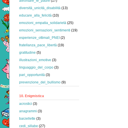
affrontare_le_paure
(17)
diversità_unicità_disabilità
(13)
educare_alla_felicità
(10)
emozioni_empatia_solidarietà
(25)
emozioni_sensazioni_sentimenti
(19)
esperienze_ottimali_PNEI
(2)
fratellanza_pace_libertà
(19)
gratitudine
(5)
illustrazioni_emotive
(3)
linguaggio_del_corpo
(3)
pari_opportunità
(3)
prevenzione_del_bullismo
(9)
10. Enigmistica
acrostici
(3)
anagrammi
(3)
barzellette
(3)
cedi_sillabe
(27)