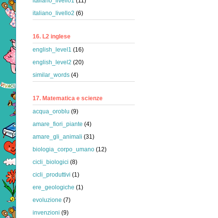
italiano_livello1
(11)
italiano_livello2
(6)
16. L2 inglese
english_level1
(16)
english_level2
(20)
similar_words
(4)
17. Matematica e scienze
acqua_oroblu
(9)
amare_fiori_piante
(4)
amare_gli_animali
(31)
biologia_corpo_umano
(12)
cicli_biologici
(8)
cicli_produttivi
(1)
ere_geologiche
(1)
evoluzione
(7)
invenzioni
(9)