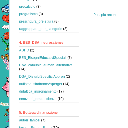
precalcolo
(3)
pregrafismo
(3)
Post più recente
prescrittura_prelettura
(8)
raggruppare_per_categorie
(2)
4. BES_DSA_neuroscienze
ADHD
(2)
BES_BisogniEducativiSpeciali
(7)
CAA_comunic_aumen_alternativa
(14)
DSA_DisturbiSpecificiAppren
(2)
autismo_sindromeAsperger
(14)
didattica_insegnamento
(17)
emozioni_neuroscienze
(19)
5. Bottega di narrazione
autori_famosi
(7)
favole_Esopo_Fedro
(30)