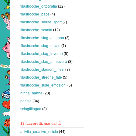
filastrocche_ortografia
(12)
filastrocche_pace
(4)
filastrocche_salute_sport
(7)
filastrocche_scuola
(12)
filastrocche_stag_autunno
(2)
filastrocche_stag_estate
(7)
filastrocche_stag_inverno
(5)
filastrocche_stag_primavera
(8)
filastrocche_stagioni_mesi
(3)
filastrocche_streghe_fate
(5)
filastrocche_sulle_emozioni
(5)
ninna_nanne
(23)
poesie
(34)
scioglilingua
(3)
13. Lavoretti, manualità
attività_creative_riciclo
(44)