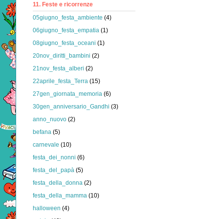
11. Feste e ricorrenze
05giugno_festa_ambiente
(4)
06giugno_festa_empatia
(1)
08giugno_festa_oceani
(1)
20nov_diritti_bambini
(2)
21nov_festa_alberi
(2)
22aprile_festa_Terra
(15)
27gen_giornata_memoria
(6)
30gen_anniversario_Gandhi
(3)
anno_nuovo
(2)
befana
(5)
carnevale
(10)
festa_dei_nonni
(6)
festa_del_papà
(5)
festa_della_donna
(2)
festa_della_mamma
(10)
halloween
(4)