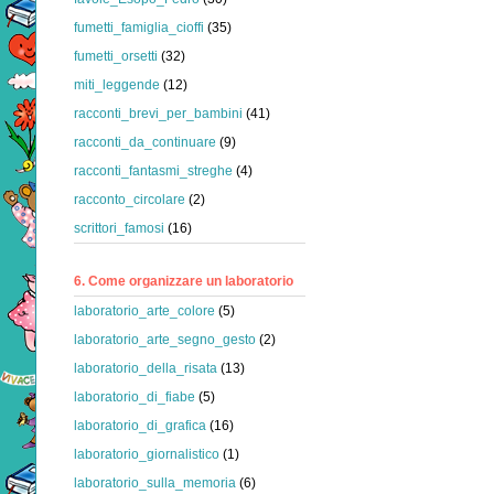
fumetti_famiglia_cioffi
(35)
fumetti_orsetti
(32)
miti_leggende
(12)
racconti_brevi_per_bambini
(41)
racconti_da_continuare
(9)
racconti_fantasmi_streghe
(4)
racconto_circolare
(2)
scrittori_famosi
(16)
6. Come organizzare un laboratorio
laboratorio_arte_colore
(5)
laboratorio_arte_segno_gesto
(2)
laboratorio_della_risata
(13)
laboratorio_di_fiabe
(5)
laboratorio_di_grafica
(16)
laboratorio_giornalistico
(1)
laboratorio_sulla_memoria
(6)