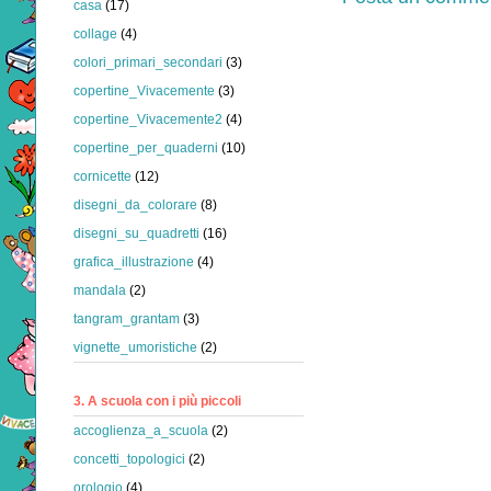
casa
(17)
collage
(4)
colori_primari_secondari
(3)
copertine_Vivacemente
(3)
copertine_Vivacemente2
(4)
copertine_per_quaderni
(10)
cornicette
(12)
disegni_da_colorare
(8)
disegni_su_quadretti
(16)
grafica_illustrazione
(4)
mandala
(2)
tangram_grantam
(3)
vignette_umoristiche
(2)
3. A scuola con i più piccoli
accoglienza_a_scuola
(2)
concetti_topologici
(2)
orologio
(4)