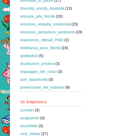
affrontare_le_paure
(17)
diversità_unicità_disabilità
(13)
educare_alla_felicità
(10)
emozioni_empatia_solidarietà
(25)
emozioni_sensazioni_sentimenti
(19)
esperienze_ottimali_PNEI
(2)
fratellanza_pace_libertà
(19)
gratitudine
(5)
illustrazioni_emotive
(3)
linguaggio_del_corpo
(3)
pari_opportunità
(3)
prevenzione_del_bullismo
(9)
10. Enigmistica
acrostici
(3)
anagrammi
(3)
barzellette
(3)
cedi_sillabe
(27)