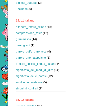
biglietti_augurali
(3)
uncinetto
(6)
14. L1 italiano
alfabeto_lettere_sillabe
(15)
comprensione_testo
(12)
grammatica
(14)
neologismi
(1)
parole_buffe_parolacce
(4)
parole_onomatopeiche
(1)
prefissi_suffissi_lingua_italiana
(4)
significato_dei_modi_di_dire
(14)
significato_delle_parole
(12)
similitudini_metafore
(5)
sinonimi_contrari
(7)
15. L2 italiano