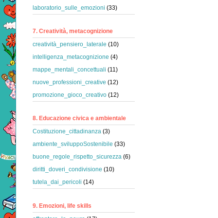
laboratorio_sulle_emozioni
(33)
7. Creatività, metacognizione
creatività_pensiero_laterale
(10)
intelligenza_metacognizione
(4)
mappe_mentali_concettuali
(11)
nuove_professioni_creative
(12)
promozione_gioco_creativo
(12)
8. Educazione civica e ambientale
Costituzione_cittadinanza
(3)
ambiente_sviluppoSostenibile
(33)
buone_regole_rispetto_sicurezza
(6)
diritti_doveri_condivisione
(10)
tutela_dai_pericoli
(14)
9. Emozioni, life skills