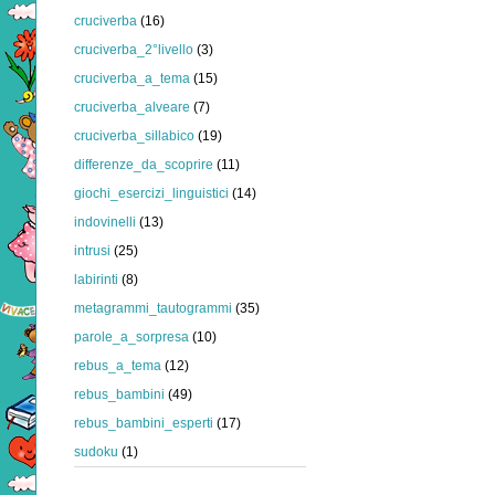
cruciverba
(16)
cruciverba_2°livello
(3)
cruciverba_a_tema
(15)
cruciverba_alveare
(7)
cruciverba_sillabico
(19)
differenze_da_scoprire
(11)
giochi_esercizi_linguistici
(14)
indovinelli
(13)
intrusi
(25)
labirinti
(8)
metagrammi_tautogrammi
(35)
parole_a_sorpresa
(10)
rebus_a_tema
(12)
rebus_bambini
(49)
rebus_bambini_esperti
(17)
sudoku
(1)