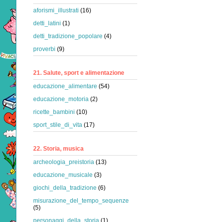
aforismi_illustrati
(16)
detti_latini
(1)
detti_tradizione_popolare
(4)
proverbi
(9)
21. Salute, sport e alimentazione
educazione_alimentare
(54)
educazione_motoria
(2)
ricette_bambini
(10)
sport_stile_di_vita
(17)
22. Storia, musica
archeologia_preistoria
(13)
educazione_musicale
(3)
giochi_della_tradizione
(6)
misurazione_del_tempo_sequenze
(5)
personaggi_della_storia
(1)