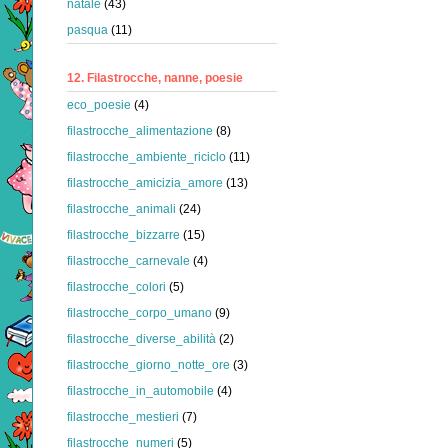
natale
(43)
pasqua
(11)
12. Filastrocche, nanne, poesie
eco_poesie
(4)
filastrocche_alimentazione
(8)
filastrocche_ambiente_riciclo
(11)
filastrocche_amicizia_amore
(13)
filastrocche_animali
(24)
filastrocche_bizzarre
(15)
filastrocche_carnevale
(4)
filastrocche_colori
(5)
filastrocche_corpo_umano
(9)
filastrocche_diverse_abilità
(2)
filastrocche_giorno_notte_ore
(3)
filastrocche_in_automobile
(4)
filastrocche_mestieri
(7)
filastrocche_numeri
(5)