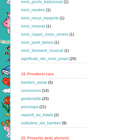
nomi_giochi_tradizionali
(1)
nomi_mestieri
(1)
nomi_mezzi_trasporto
(1)
nomi_minerali
(1)
nomi_organi_corpo_umano
(1)
nomi_poeti_famosi
(1)
nomi_strumenti_musicali
(1)
significato_dei_nomi_propri
(20)
19. Prendersi cura
bambini_salute
(5)
coronavirus
(14)
genitorialità
(25)
psicologia
(21)
rapporti_tra_fratelli
(2)
solitudine_dei_bambini
(9)
20. Proverbi, detti, aforismi