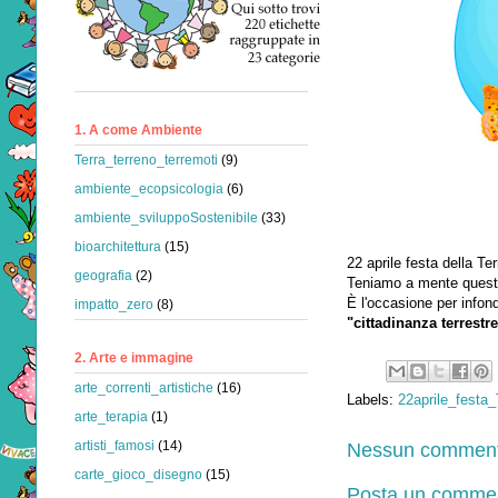
1. A come Ambiente
Terra_terreno_terremoti
(9)
ambiente_ecopsicologia
(6)
ambiente_sviluppoSostenibile
(33)
bioarchitettura
(15)
22 aprile festa della Ter
geografia
(2)
Teniamo a mente questa 
È l'occasione per infond
impatto_zero
(8)
"cittadinanza terrest
2. Arte e immagine
arte_correnti_artistiche
(16)
Labels:
22aprile_festa_
arte_terapia
(1)
Nessun comment
artisti_famosi
(14)
carte_gioco_disegno
(15)
Posta un comme