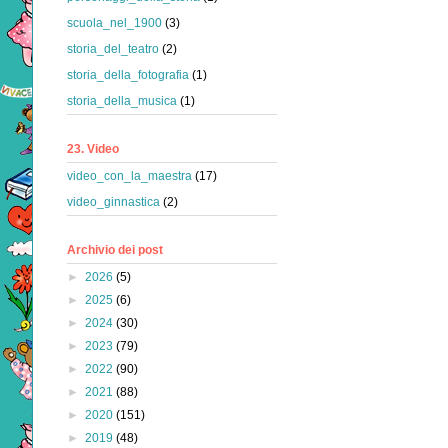
scuola_nel_1900
(3)
storia_del_teatro
(2)
storia_della_fotografia
(1)
storia_della_musica
(1)
23. Video
video_con_la_maestra
(17)
video_ginnastica
(2)
Archivio dei post
►
2026
(5)
►
2025
(6)
►
2024
(30)
►
2023
(79)
►
2022
(90)
►
2021
(88)
►
2020
(151)
►
2019
(48)