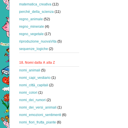
matematica_creativa
(12)
perché_della_scienza
(11)
regno_animale
(52)
regno_minerale
(4)
regno_vegetale
(17)
riproduzione_nuovaVita
(5)
sequenze_logiche
(2)
18. Nomi dalla A alla Z
nomi_animali
(5)
nomi_capi_vestiario
(1)
nomi_città_capitali
(2)
nomi_colori
(1)
nomi_dei_rumori
(2)
nomi_dei_versi_animali
(1)
nomi_emozioni_sentimenti
(6)
nomi_fiori_frutta_piante
(6)