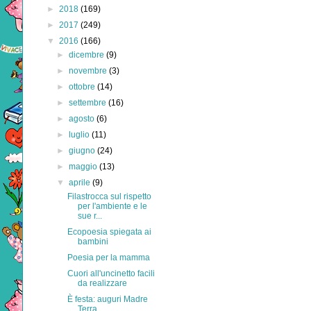
►
2018
(169)
►
2017
(249)
▼
2016
(166)
►
dicembre
(9)
►
novembre
(3)
►
ottobre
(14)
►
settembre
(16)
►
agosto
(6)
►
luglio
(11)
►
giugno
(24)
►
maggio
(13)
▼
aprile
(9)
Filastrocca sul rispetto
per l'ambiente e le
sue r...
Ecopoesia spiegata ai
bambini
Poesia per la mamma
Cuori all'uncinetto facili
da realizzare
È festa: auguri Madre
Terra