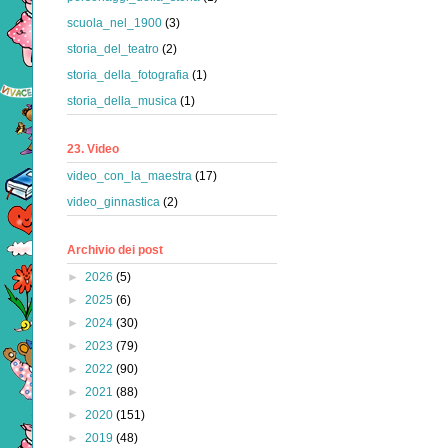
scuola_nel_1900
(3)
storia_del_teatro
(2)
storia_della_fotografia
(1)
storia_della_musica
(1)
23. Video
video_con_la_maestra
(17)
video_ginnastica
(2)
Archivio dei post
►
2026
(5)
►
2025
(6)
►
2024
(30)
►
2023
(79)
►
2022
(90)
►
2021
(88)
►
2020
(151)
►
2019
(48)