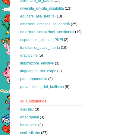
affrontare_le_paure
(17)
diversità_unicità_disabilità
(13)
educare_alla_felicità
(10)
emozioni_empatia_solidarietà
(25)
emozioni_sensazioni_sentimenti
(19)
esperienze_ottimali_PNEI
(2)
fratellanza_pace_libertà
(19)
gratitudine
(5)
illustrazioni_emotive
(3)
linguaggio_del_corpo
(3)
pari_opportunità
(3)
prevenzione_del_bullismo
(9)
10. Enigmistica
acrostici
(3)
anagrammi
(3)
barzellette
(3)
cedi_sillabe
(27)