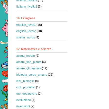
italiano_livello1
(11)
italiano_livello2
(6)
16. L2 inglese
english_level1
(16)
english_level2
(20)
similar_words
(4)
17. Matematica e scienze
acqua_oroblu
(9)
amare_fiori_piante
(4)
amare_gli_animali
(31)
biologia_corpo_umano
(12)
cicli_biologici
(8)
cicli_produttivi
(1)
ere_geologiche
(1)
evoluzione
(7)
invenzioni
(9)