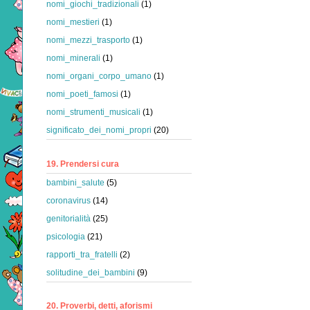
nomi_giochi_tradizionali
(1)
nomi_mestieri
(1)
nomi_mezzi_trasporto
(1)
nomi_minerali
(1)
nomi_organi_corpo_umano
(1)
nomi_poeti_famosi
(1)
nomi_strumenti_musicali
(1)
significato_dei_nomi_propri
(20)
19. Prendersi cura
bambini_salute
(5)
coronavirus
(14)
genitorialità
(25)
psicologia
(21)
rapporti_tra_fratelli
(2)
solitudine_dei_bambini
(9)
20. Proverbi, detti, aforismi