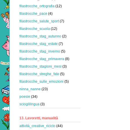
filastrocche_ortografia
(12)
filastrocche_pace
(4)
filastrocche_salute_sport
(7)
filastrocche_scuola
(12)
filastrocche_stag_autunno
(2)
filastrocche_stag_estate
(7)
filastrocche_stag_inverno
(5)
filastrocche_stag_primavera
(8)
filastrocche_stagioni_mesi
(3)
filastrocche_streghe_fate
(5)
filastrocche_sulle_emozioni
(5)
ninna_nanne
(23)
poesie
(34)
scioglilingua
(3)
13. Lavoretti, manualità
attività_creative_riciclo
(44)