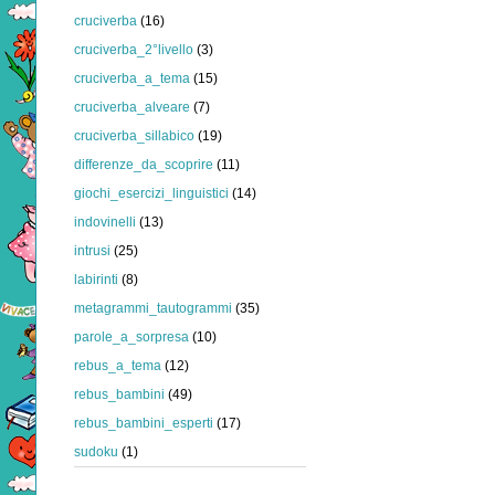
cruciverba
(16)
cruciverba_2°livello
(3)
cruciverba_a_tema
(15)
cruciverba_alveare
(7)
cruciverba_sillabico
(19)
differenze_da_scoprire
(11)
giochi_esercizi_linguistici
(14)
indovinelli
(13)
intrusi
(25)
labirinti
(8)
metagrammi_tautogrammi
(35)
parole_a_sorpresa
(10)
rebus_a_tema
(12)
rebus_bambini
(49)
rebus_bambini_esperti
(17)
sudoku
(1)