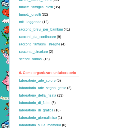
fumetti_famiglia_cioffi
(35)
fumetti_orsetti
(32)
miti_leggende
(12)
racconti_brevi_per_bambini
(41)
racconti_da_continuare
(9)
racconti_fantasmi_streghe
(4)
racconto_circolare
(2)
scrittori_famosi
(16)
6. Come organizzare un laboratorio
laboratorio_arte_colore
(5)
laboratorio_arte_segno_gesto
(2)
laboratorio_della_risata
(13)
laboratorio_di_fiabe
(5)
laboratorio_di_grafica
(16)
laboratorio_giornalistico
(1)
laboratorio_sulla_memoria
(6)