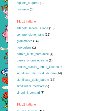
biglietti_augurali
(3)
uncinetto
(6)
14. L1 italiano
alfabeto_lettere_sillabe
(15)
comprensione_testo
(12)
grammatica
(14)
neologismi
(1)
parole_buffe_parolacce
(4)
parole_onomatopeiche
(1)
prefissi_suffissi_lingua_italiana
(4)
significato_dei_modi_di_dire
(14)
significato_delle_parole
(12)
similitudini_metafore
(5)
sinonimi_contrari
(7)
15. L2 italiano