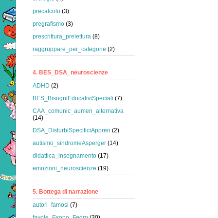
precalcolo
(3)
pregrafismo
(3)
prescrittura_prelettura
(8)
raggruppare_per_categorie
(2)
4. BES_DSA_neuroscienze
ADHD
(2)
BES_BisogniEducativiSpeciali
(7)
CAA_comunic_aumen_alternativa
(14)
DSA_DisturbiSpecificiAppren
(2)
autismo_sindromeAsperger
(14)
didattica_insegnamento
(17)
emozioni_neuroscienze
(19)
5. Bottega di narrazione
autori_famosi
(7)
favole_Esopo_Fedro
(30)