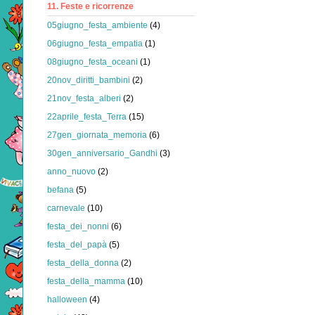
11. Feste e ricorrenze
05giugno_festa_ambiente
(4)
06giugno_festa_empatia
(1)
08giugno_festa_oceani
(1)
20nov_diritti_bambini
(2)
21nov_festa_alberi
(2)
22aprile_festa_Terra
(15)
27gen_giornata_memoria
(6)
30gen_anniversario_Gandhi
(3)
anno_nuovo
(2)
befana
(5)
carnevale
(10)
festa_dei_nonni
(6)
festa_del_papà
(5)
festa_della_donna
(2)
festa_della_mamma
(10)
halloween
(4)