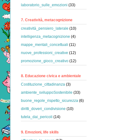
laboratorio_sulle_emozioni
(33)
7. Creatività, metacognizione
creatività_pensiero_laterale
(10)
intelligenza_metacognizione
(4)
mappe_mentali_concettuali
(11)
nuove_professioni_creative
(12)
promozione_gioco_creativo
(12)
8. Educazione civica e ambientale
Costituzione_cittadinanza
(3)
ambiente_sviluppoSostenibile
(33)
buone_regole_rispetto_sicurezza
(6)
diritti_doveri_condivisione
(10)
tutela_dai_pericoli
(14)
9. Emozioni, life skills