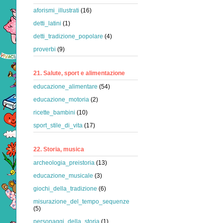
aforismi_illustrati
(16)
detti_latini
(1)
detti_tradizione_popolare
(4)
proverbi
(9)
21. Salute, sport e alimentazione
educazione_alimentare
(54)
educazione_motoria
(2)
ricette_bambini
(10)
sport_stile_di_vita
(17)
22. Storia, musica
archeologia_preistoria
(13)
educazione_musicale
(3)
giochi_della_tradizione
(6)
misurazione_del_tempo_sequenze
(5)
personaggi_della_storia
(1)