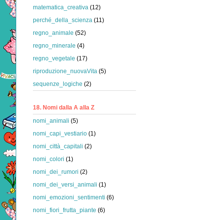
matematica_creativa
(12)
perché_della_scienza
(11)
regno_animale
(52)
regno_minerale
(4)
regno_vegetale
(17)
riproduzione_nuovaVita
(5)
sequenze_logiche
(2)
18. Nomi dalla A alla Z
nomi_animali
(5)
nomi_capi_vestiario
(1)
nomi_città_capitali
(2)
nomi_colori
(1)
nomi_dei_rumori
(2)
nomi_dei_versi_animali
(1)
nomi_emozioni_sentimenti
(6)
nomi_fiori_frutta_piante
(6)