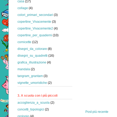
casa
(17)
collage
(4)
colori_primari_secondari
(3)
copertine_Vivacemente
(3)
copertine_Vivacemente2
(4)
copertine_per_quaderni
(10)
cornicette
(12)
disegni_da_colorare
(8)
disegni_su_quadretti
(16)
grafica_illustrazione
(4)
mandala
(2)
tangram_grantam
(3)
vignette_umoristiche
(2)
3. A scuola con i più piccoli
accoglienza_a_scuola
(2)
concetti_topologici
(2)
Post più recente
orologio
(4)