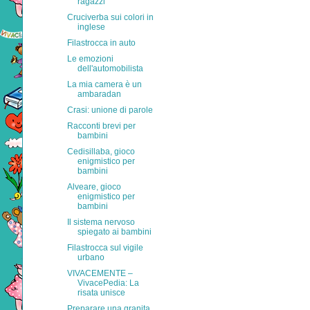
ragazzi
Cruciverba sui colori in
inglese
Filastrocca in auto
Le emozioni
dell'automobilista
La mia camera è un
ambaradan
Crasi: unione di parole
Racconti brevi per
bambini
Cedisillaba, gioco
enigmistico per
bambini
Alveare, gioco
enigmistico per
bambini
Il sistema nervoso
spiegato ai bambini
Filastrocca sul vigile
urbano
VIVACEMENTE –
VivacePedia: La
risata unisce
Preparare una granita