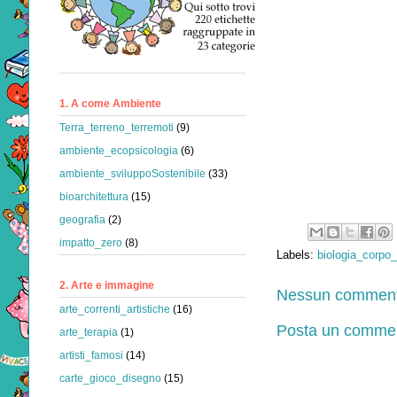
1. A come Ambiente
Terra_terreno_terremoti
(9)
ambiente_ecopsicologia
(6)
ambiente_sviluppoSostenibile
(33)
bioarchitettura
(15)
geografia
(2)
impatto_zero
(8)
Labels:
biologia_corp
2. Arte e immagine
Nessun comment
arte_correnti_artistiche
(16)
Posta un comme
arte_terapia
(1)
artisti_famosi
(14)
carte_gioco_disegno
(15)