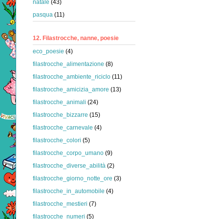
natale
(43)
pasqua
(11)
12. Filastrocche, nanne, poesie
eco_poesie
(4)
filastrocche_alimentazione
(8)
filastrocche_ambiente_riciclo
(11)
filastrocche_amicizia_amore
(13)
filastrocche_animali
(24)
filastrocche_bizzarre
(15)
filastrocche_carnevale
(4)
filastrocche_colori
(5)
filastrocche_corpo_umano
(9)
filastrocche_diverse_abilità
(2)
filastrocche_giorno_notte_ore
(3)
filastrocche_in_automobile
(4)
filastrocche_mestieri
(7)
filastrocche_numeri
(5)