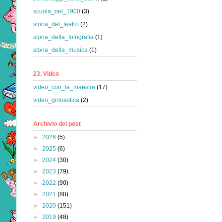
scuola_nel_1900
(3)
storia_del_teatro
(2)
storia_della_fotografia
(1)
storia_della_musica
(1)
23. Video
video_con_la_maestra
(17)
video_ginnastica
(2)
Archivio dei post
►
2026
(5)
►
2025
(6)
►
2024
(30)
►
2023
(79)
►
2022
(90)
►
2021
(88)
►
2020
(151)
►
2019
(48)