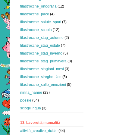
filastrocche_ortografia
(12)
filastrocche_pace
(4)
filastrocche_salute_sport
(7)
filastrocche_scuola
(12)
filastrocche_stag_autunno
(2)
filastrocche_stag_estate
(7)
filastrocche_stag_inverno
(5)
filastrocche_stag_primavera
(8)
filastrocche_stagioni_mesi
(3)
filastrocche_streghe_fate
(5)
filastrocche_sulle_emozioni
(5)
ninna_nanne
(23)
poesie
(34)
scioglilingua
(3)
13. Lavoretti, manualità
attività_creative_riciclo
(44)