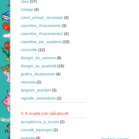
casa
(17)
collage
(4)
colori_primari_secondari
(3)
copertine_Vivacemente
(3)
copertine_Vivacemente2
(4)
copertine_per_quaderni
(10)
cornicette
(12)
disegni_da_colorare
(8)
disegni_su_quadretti
(16)
grafica_illustrazione
(4)
mandala
(2)
tangram_grantam
(3)
vignette_umoristiche
(2)
3. A scuola con i più piccoli
accoglienza_a_scuola
(2)
concetti_topologici
(2)
orologio
(4)