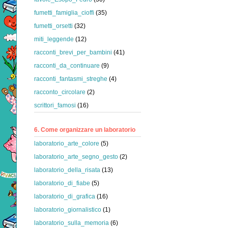
fumetti_famiglia_cioffi
(35)
fumetti_orsetti
(32)
miti_leggende
(12)
racconti_brevi_per_bambini
(41)
racconti_da_continuare
(9)
racconti_fantasmi_streghe
(4)
racconto_circolare
(2)
scrittori_famosi
(16)
6. Come organizzare un laboratorio
laboratorio_arte_colore
(5)
laboratorio_arte_segno_gesto
(2)
laboratorio_della_risata
(13)
laboratorio_di_fiabe
(5)
laboratorio_di_grafica
(16)
laboratorio_giornalistico
(1)
laboratorio_sulla_memoria
(6)