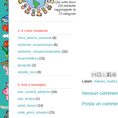
1. A come Ambiente
Terra_terreno_terremoti
(9)
ambiente_ecopsicologia
(6)
ambiente_sviluppoSostenibile
(33)
bioarchitettura
(15)
geografia
(2)
impatto_zero
(8)
Labels:
italiano_livello1
2. Arte e immagine
arte_correnti_artistiche
(16)
Nessun comment
arte_terapia
(1)
Posta un comme
artisti_famosi
(14)
carte_gioco_disegno
(15)