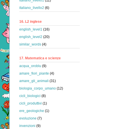
italiano_livello1
(11)
italiano_livello2
(6)
16. L2 inglese
english_level1
(16)
english_level2
(20)
similar_words
(4)
17. Matematica e scienze
acqua_oroblu
(9)
amare_fiori_piante
(4)
amare_gli_animali
(31)
biologia_corpo_umano
(12)
cicli_biologici
(8)
cicli_produttivi
(1)
ere_geologiche
(1)
evoluzione
(7)
invenzioni
(9)