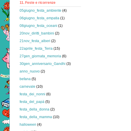
11. Feste e ricorrenze
05giugno_festa_ambiente
(4)
06giugno_festa_empatia
(1)
08giugno_festa_oceani
(1)
20nov_diritti_bambini
(2)
21nov_festa_alberi
(2)
22aprile_festa_Terra
(15)
27gen_giornata_memoria
(6)
30gen_anniversario_Gandhi
(3)
anno_nuovo
(2)
befana
(5)
carnevale
(10)
festa_dei_nonni
(6)
festa_del_papà
(5)
festa_della_donna
(2)
festa_della_mamma
(10)
halloween
(4)