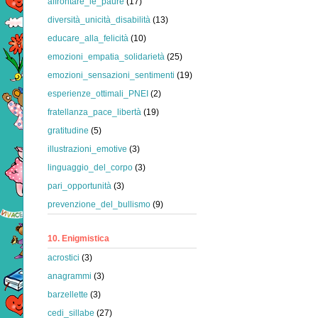
affrontare_le_paure
(17)
diversità_unicità_disabilità
(13)
educare_alla_felicità
(10)
emozioni_empatia_solidarietà
(25)
emozioni_sensazioni_sentimenti
(19)
esperienze_ottimali_PNEI
(2)
fratellanza_pace_libertà
(19)
gratitudine
(5)
illustrazioni_emotive
(3)
linguaggio_del_corpo
(3)
pari_opportunità
(3)
prevenzione_del_bullismo
(9)
10. Enigmistica
acrostici
(3)
anagrammi
(3)
barzellette
(3)
cedi_sillabe
(27)