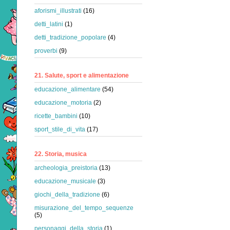
aforismi_illustrati
(16)
detti_latini
(1)
detti_tradizione_popolare
(4)
proverbi
(9)
21. Salute, sport e alimentazione
educazione_alimentare
(54)
educazione_motoria
(2)
ricette_bambini
(10)
sport_stile_di_vita
(17)
22. Storia, musica
archeologia_preistoria
(13)
educazione_musicale
(3)
giochi_della_tradizione
(6)
misurazione_del_tempo_sequenze
(5)
personaggi_della_storia
(1)