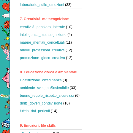
laboratorio_sulle_emozioni
(33)
7. Creatività, metacognizione
creatività_pensiero_laterale
(10)
intelligenza_metacognizione
(4)
mappe_mentali_concettuali
(11)
nuove_professioni_creative
(12)
promozione_gioco_creativo
(12)
8. Educazione civica e ambientale
Costituzione_cittadinanza
(3)
ambiente_sviluppoSostenibile
(33)
buone_regole_rispetto_sicurezza
(6)
diritti_doveri_condivisione
(10)
tutela_dai_pericoli
(14)
9. Emozioni, life skills