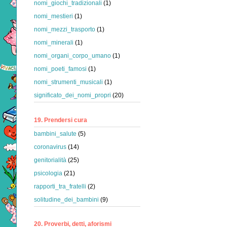
nomi_giochi_tradizionali
(1)
nomi_mestieri
(1)
nomi_mezzi_trasporto
(1)
nomi_minerali
(1)
nomi_organi_corpo_umano
(1)
nomi_poeti_famosi
(1)
nomi_strumenti_musicali
(1)
significato_dei_nomi_propri
(20)
19. Prendersi cura
bambini_salute
(5)
coronavirus
(14)
genitorialità
(25)
psicologia
(21)
rapporti_tra_fratelli
(2)
solitudine_dei_bambini
(9)
20. Proverbi, detti, aforismi