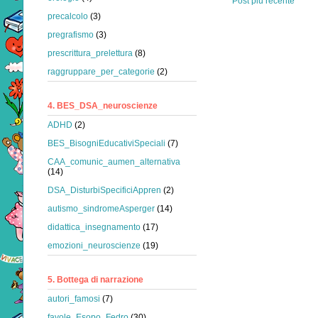
Post più recente
precalcolo
(3)
pregrafismo
(3)
prescrittura_prelettura
(8)
raggruppare_per_categorie
(2)
4. BES_DSA_neuroscienze
ADHD
(2)
BES_BisogniEducativiSpeciali
(7)
CAA_comunic_aumen_alternativa
(14)
DSA_DisturbiSpecificiAppren
(2)
autismo_sindromeAsperger
(14)
didattica_insegnamento
(17)
emozioni_neuroscienze
(19)
5. Bottega di narrazione
autori_famosi
(7)
favole_Esopo_Fedro
(30)