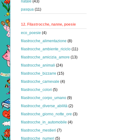
natale
(43)
pasqua
(11)
12. Filastrocche, nanne, poesie
eco_poesie
(4)
filastrocche_alimentazione
(8)
filastrocche_ambiente_riciclo
(11)
filastrocche_amicizia_amore
(13)
filastrocche_animali
(24)
filastrocche_bizzarre
(15)
filastrocche_carnevale
(4)
filastrocche_colori
(5)
filastrocche_corpo_umano
(9)
filastrocche_diverse_abilità
(2)
filastrocche_giorno_notte_ore
(3)
filastrocche_in_automobile
(4)
filastrocche_mestieri
(7)
filastrocche_numeri
(5)