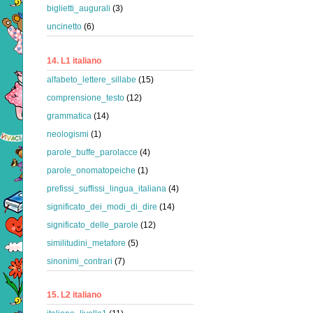
biglietti_augurali
(3)
uncinetto
(6)
14. L1 italiano
alfabeto_lettere_sillabe
(15)
comprensione_testo
(12)
grammatica
(14)
neologismi
(1)
parole_buffe_parolacce
(4)
parole_onomatopeiche
(1)
prefissi_suffissi_lingua_italiana
(4)
significato_dei_modi_di_dire
(14)
significato_delle_parole
(12)
similitudini_metafore
(5)
sinonimi_contrari
(7)
15. L2 italiano