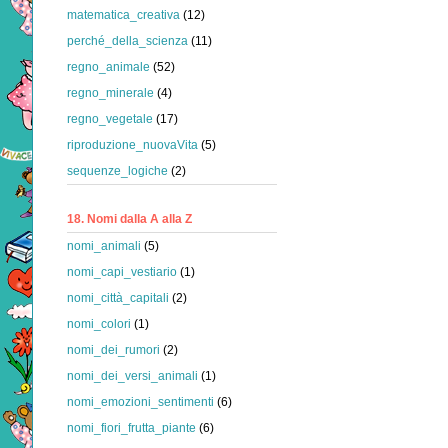
matematica_creativa
(12)
perché_della_scienza
(11)
regno_animale
(52)
regno_minerale
(4)
regno_vegetale
(17)
riproduzione_nuovaVita
(5)
sequenze_logiche
(2)
18. Nomi dalla A alla Z
nomi_animali
(5)
nomi_capi_vestiario
(1)
nomi_città_capitali
(2)
nomi_colori
(1)
nomi_dei_rumori
(2)
nomi_dei_versi_animali
(1)
nomi_emozioni_sentimenti
(6)
nomi_fiori_frutta_piante
(6)