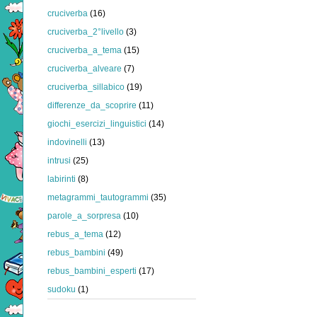
cruciverba
(16)
cruciverba_2°livello
(3)
cruciverba_a_tema
(15)
cruciverba_alveare
(7)
cruciverba_sillabico
(19)
differenze_da_scoprire
(11)
giochi_esercizi_linguistici
(14)
indovinelli
(13)
intrusi
(25)
labirinti
(8)
metagrammi_tautogrammi
(35)
parole_a_sorpresa
(10)
rebus_a_tema
(12)
rebus_bambini
(49)
rebus_bambini_esperti
(17)
sudoku
(1)