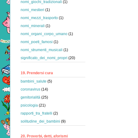
nomi_giochi_tradizionali
(1)
nomi_mestieri
(1)
nomi_mezzi_trasporto
(1)
nomi_minerali
(1)
nomi_organi_corpo_umano
(1)
nomi_poeti_famosi
(1)
nomi_strumenti_musicali
(1)
significato_dei_nomi_propri
(20)
19. Prendersi cura
bambini_salute
(5)
coronavirus
(14)
genitorialità
(25)
psicologia
(21)
rapporti_tra_fratelli
(2)
solitudine_dei_bambini
(9)
20. Proverbi, detti, aforismi