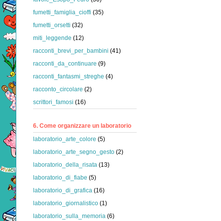
fumetti_famiglia_cioffi
(35)
fumetti_orsetti
(32)
miti_leggende
(12)
racconti_brevi_per_bambini
(41)
racconti_da_continuare
(9)
racconti_fantasmi_streghe
(4)
racconto_circolare
(2)
scrittori_famosi
(16)
6. Come organizzare un laboratorio
laboratorio_arte_colore
(5)
laboratorio_arte_segno_gesto
(2)
laboratorio_della_risata
(13)
laboratorio_di_fiabe
(5)
laboratorio_di_grafica
(16)
laboratorio_giornalistico
(1)
laboratorio_sulla_memoria
(6)