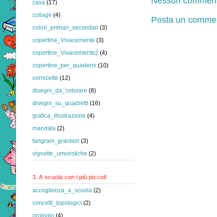
Nessun comment
casa
(17)
collage
(4)
Posta un comme
colori_primari_secondari
(3)
copertine_Vivacemente
(3)
copertine_Vivacemente2
(4)
copertine_per_quaderni
(10)
cornicette
(12)
disegni_da_colorare
(8)
disegni_su_quadretti
(16)
grafica_illustrazione
(4)
mandala
(2)
tangram_grantam
(3)
vignette_umoristiche
(2)
3. A scuola con i più piccoli
accoglienza_a_scuola
(2)
concetti_topologici
(2)
orologio
(4)