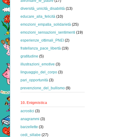
affrontare_le_paure
(17)
diversità_unicità_disabilità
(13)
educare_alla_felicità
(10)
emozioni_empatia_solidarietà
(25)
emozioni_sensazioni_sentimenti
(19)
esperienze_ottimali_PNEI
(2)
fratellanza_pace_libertà
(19)
gratitudine
(5)
illustrazioni_emotive
(3)
linguaggio_del_corpo
(3)
pari_opportunità
(3)
prevenzione_del_bullismo
(9)
10. Enigmistica
acrostici
(3)
anagrammi
(3)
barzellette
(3)
cedi_sillabe
(27)