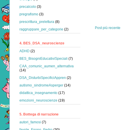
precalcolo
(3)
pregrafismo
(3)
prescrittura_prelettura
(8)
Post più recente
raggruppare_per_categorie
(2)
4. BES_DSA_neuroscienze
ADHD
(2)
BES_BisogniEducativiSpeciali
(7)
CAA_comunic_aumen_alternativa
(14)
DSA_DisturbiSpecificiAppren
(2)
autismo_sindromeAsperger
(14)
didattica_insegnamento
(17)
emozioni_neuroscienze
(19)
5. Bottega di narrazione
autori_famosi
(7)
favole_Esopo_Fedro
(30)