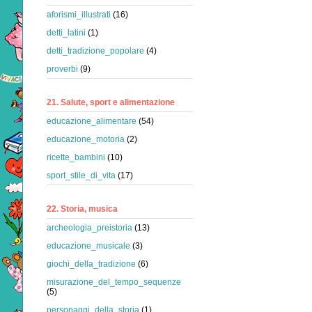
aforismi_illustrati
(16)
detti_latini
(1)
detti_tradizione_popolare
(4)
proverbi
(9)
21. Salute, sport e alimentazione
educazione_alimentare
(54)
educazione_motoria
(2)
ricette_bambini
(10)
sport_stile_di_vita
(17)
22. Storia, musica
archeologia_preistoria
(13)
educazione_musicale
(3)
giochi_della_tradizione
(6)
misurazione_del_tempo_sequenze
(5)
personaggi_della_storia
(1)