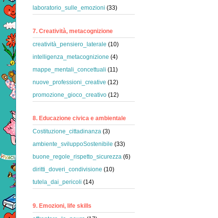
laboratorio_sulle_emozioni
(33)
7. Creatività, metacognizione
creatività_pensiero_laterale
(10)
intelligenza_metacognizione
(4)
mappe_mentali_concettuali
(11)
nuove_professioni_creative
(12)
promozione_gioco_creativo
(12)
8. Educazione civica e ambientale
Costituzione_cittadinanza
(3)
ambiente_sviluppoSostenibile
(33)
buone_regole_rispetto_sicurezza
(6)
diritti_doveri_condivisione
(10)
tutela_dai_pericoli
(14)
9. Emozioni, life skills