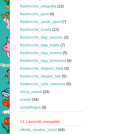
filastrocche_ortografia
(12)
filastrocche_pace
(4)
filastrocche_salute_sport
(7)
filastrocche_scuola
(12)
filastrocche_stag_autunno
(2)
filastrocche_stag_estate
(7)
filastrocche_stag_inverno
(5)
filastrocche_stag_primavera
(8)
filastrocche_stagioni_mesi
(3)
filastrocche_streghe_fate
(5)
filastrocche_sulle_emozioni
(5)
ninna_nanne
(23)
poesie
(34)
scioglilingua
(3)
13. Lavoretti, manualità
attività_creative_riciclo
(44)