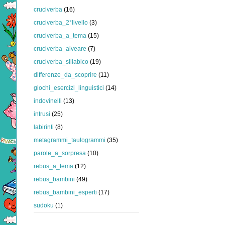
cruciverba
(16)
cruciverba_2°livello
(3)
cruciverba_a_tema
(15)
cruciverba_alveare
(7)
cruciverba_sillabico
(19)
differenze_da_scoprire
(11)
giochi_esercizi_linguistici
(14)
indovinelli
(13)
intrusi
(25)
labirinti
(8)
metagrammi_tautogrammi
(35)
parole_a_sorpresa
(10)
rebus_a_tema
(12)
rebus_bambini
(49)
rebus_bambini_esperti
(17)
sudoku
(1)