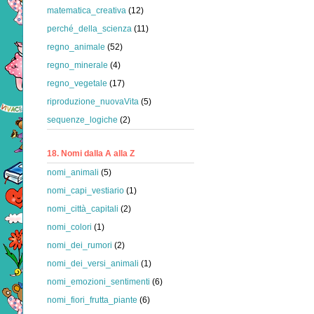
matematica_creativa
(12)
perché_della_scienza
(11)
regno_animale
(52)
regno_minerale
(4)
regno_vegetale
(17)
riproduzione_nuovaVita
(5)
sequenze_logiche
(2)
18. Nomi dalla A alla Z
nomi_animali
(5)
nomi_capi_vestiario
(1)
nomi_città_capitali
(2)
nomi_colori
(1)
nomi_dei_rumori
(2)
nomi_dei_versi_animali
(1)
nomi_emozioni_sentimenti
(6)
nomi_fiori_frutta_piante
(6)