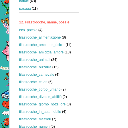
natale
(43)
pasqua
(11)
12. Filastrocche, nanne, poesie
eco_poesie
(4)
filastrocche_alimentazione
(8)
filastrocche_ambiente_riciclo
(11)
filastrocche_amicizia_amore
(13)
filastrocche_animali
(24)
filastrocche_bizzarre
(15)
filastrocche_carnevale
(4)
filastrocche_colori
(5)
filastrocche_corpo_umano
(9)
filastrocche_diverse_abilità
(2)
filastrocche_giorno_notte_ore
(3)
filastrocche_in_automobile
(4)
filastrocche_mestieri
(7)
filastrocche_numeri
(5)