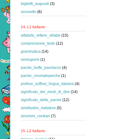
biglietti_augurali
(3)
uncinetto
(6)
14. L1 italiano
alfabeto_lettere_sillabe
(15)
comprensione_testo
(12)
grammatica
(14)
neologismi
(1)
parole_buffe_parolacce
(4)
parole_onomatopeiche
(1)
prefissi_suffissi_lingua_italiana
(4)
significato_dei_modi_di_dire
(14)
significato_delle_parole
(12)
similitudini_metafore
(5)
sinonimi_contrari
(7)
15. L2 italiano