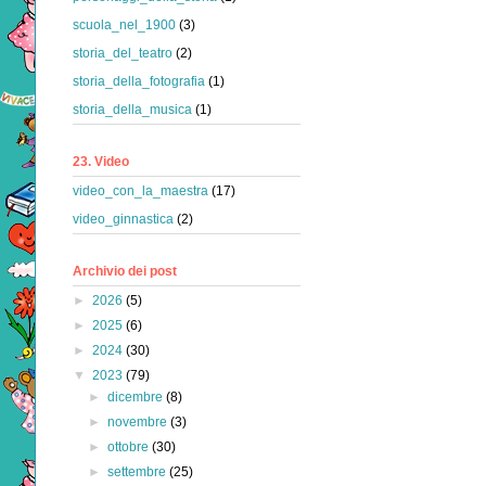
scuola_nel_1900
(3)
storia_del_teatro
(2)
storia_della_fotografia
(1)
storia_della_musica
(1)
23. Video
video_con_la_maestra
(17)
video_ginnastica
(2)
Archivio dei post
►
2026
(5)
►
2025
(6)
►
2024
(30)
▼
2023
(79)
►
dicembre
(8)
►
novembre
(3)
►
ottobre
(30)
►
settembre
(25)