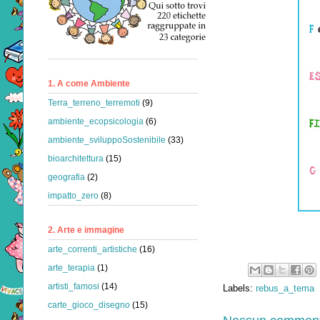
1. A come Ambiente
Terra_terreno_terremoti
(9)
ambiente_ecopsicologia
(6)
ambiente_sviluppoSostenibile
(33)
bioarchitettura
(15)
geografia
(2)
impatto_zero
(8)
2. Arte e immagine
arte_correnti_artistiche
(16)
arte_terapia
(1)
artisti_famosi
(14)
Labels:
rebus_a_tema
carte_gioco_disegno
(15)