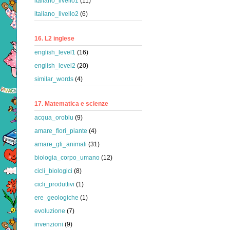
italiano_livello1
(11)
italiano_livello2
(6)
16. L2 inglese
english_level1
(16)
english_level2
(20)
similar_words
(4)
17. Matematica e scienze
acqua_oroblu
(9)
amare_fiori_piante
(4)
amare_gli_animali
(31)
biologia_corpo_umano
(12)
cicli_biologici
(8)
cicli_produttivi
(1)
ere_geologiche
(1)
evoluzione
(7)
invenzioni
(9)