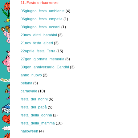
11. Feste e ricorrenze
05giugno_festa_ambiente
(4)
06giugno_festa_empatia
(1)
08giugno_festa_oceani
(1)
20nov_diritti_bambini
(2)
21nov_festa_alberi
(2)
22aprile_festa_Terra
(15)
27gen_giornata_memoria
(6)
30gen_anniversario_Gandhi
(3)
anno_nuovo
(2)
befana
(5)
carnevale
(10)
festa_dei_nonni
(6)
festa_del_papà
(5)
festa_della_donna
(2)
festa_della_mamma
(10)
halloween
(4)