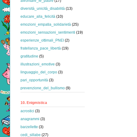
affrontare_le_paure
(17)
diversità_unicità_disabilità
(13)
educare_alla_felicità
(10)
emozioni_empatia_solidarietà
(25)
emozioni_sensazioni_sentimenti
(19)
esperienze_ottimali_PNEI
(2)
fratellanza_pace_libertà
(19)
gratitudine
(5)
illustrazioni_emotive
(3)
linguaggio_del_corpo
(3)
pari_opportunità
(3)
prevenzione_del_bullismo
(9)
10. Enigmistica
acrostici
(3)
anagrammi
(3)
barzellette
(3)
cedi_sillabe
(27)