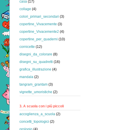
casa
(17)
collage
(4)
colori_primari_secondari
(3)
copertine_Vivacemente
(3)
copertine_Vivacemente2
(4)
copertine_per_quaderni
(10)
cornicette
(12)
disegni_da_colorare
(8)
disegni_su_quadretti
(16)
grafica_illustrazione
(4)
mandala
(2)
tangram_grantam
(3)
vignette_umoristiche
(2)
3. A scuola con i più piccoli
accoglienza_a_scuola
(2)
concetti_topologici
(2)
orologio
(4)