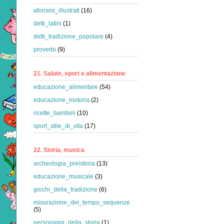
aforismi_illustrati
(16)
detti_latini
(1)
detti_tradizione_popolare
(4)
proverbi
(9)
21. Salute, sport e alimentazione
educazione_alimentare
(54)
educazione_motoria
(2)
ricette_bambini
(10)
sport_stile_di_vita
(17)
22. Storia, musica
archeologia_preistoria
(13)
educazione_musicale
(3)
giochi_della_tradizione
(6)
misurazione_del_tempo_sequenze
(5)
personaggi_della_storia
(1)