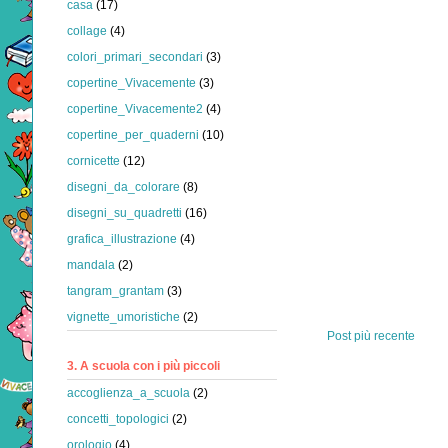
casa
(17)
collage
(4)
colori_primari_secondari
(3)
copertine_Vivacemente
(3)
copertine_Vivacemente2
(4)
copertine_per_quaderni
(10)
cornicette
(12)
disegni_da_colorare
(8)
disegni_su_quadretti
(16)
grafica_illustrazione
(4)
mandala
(2)
tangram_grantam
(3)
vignette_umoristiche
(2)
Post più recente
3. A scuola con i più piccoli
accoglienza_a_scuola
(2)
concetti_topologici
(2)
orologio
(4)