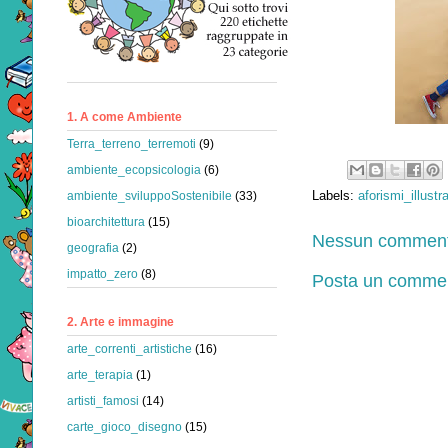
1. A come Ambiente
Terra_terreno_terremoti
(9)
ambiente_ecopsicologia
(6)
Labels:
aforismi_illustra
ambiente_sviluppoSostenibile
(33)
bioarchitettura
(15)
Nessun comment
geografia
(2)
impatto_zero
(8)
Posta un comme
2. Arte e immagine
arte_correnti_artistiche
(16)
arte_terapia
(1)
artisti_famosi
(14)
carte_gioco_disegno
(15)