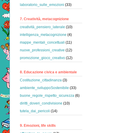
laboratorio_sulle_emozioni
(33)
7. Creatività, metacognizione
creatività_pensiero_laterale
(10)
intelligenza_metacognizione
(4)
mappe_mentali_concettuali
(11)
nuove_professioni_creative
(12)
promozione_gioco_creativo
(12)
8. Educazione civica e ambientale
Costituzione_cittadinanza
(3)
ambiente_sviluppoSostenibile
(33)
buone_regole_rispetto_sicurezza
(6)
diritti_doveri_condivisione
(10)
tutela_dai_pericoli
(14)
9. Emozioni, life skills