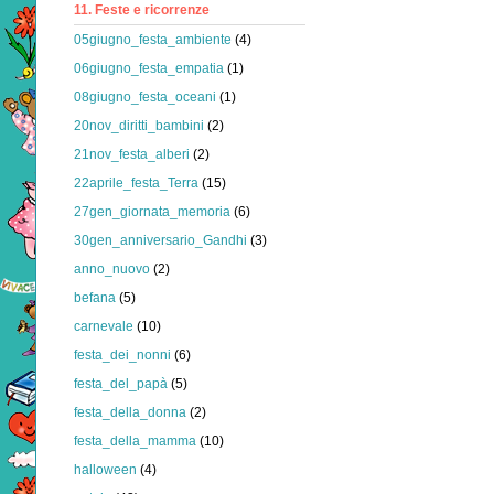
11. Feste e ricorrenze
05giugno_festa_ambiente
(4)
06giugno_festa_empatia
(1)
08giugno_festa_oceani
(1)
20nov_diritti_bambini
(2)
21nov_festa_alberi
(2)
22aprile_festa_Terra
(15)
27gen_giornata_memoria
(6)
30gen_anniversario_Gandhi
(3)
anno_nuovo
(2)
befana
(5)
carnevale
(10)
festa_dei_nonni
(6)
festa_del_papà
(5)
festa_della_donna
(2)
festa_della_mamma
(10)
halloween
(4)