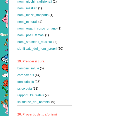
nomi_giochi_tradizionali
(1)
nomi_mestieri
(1)
nomi_mezzi_trasporto
(1)
nomi_minerali
(1)
nomi_organi_corpo_umano
(1)
nomi_poeti_famosi
(1)
nomi_strumenti_musicali
(1)
significato_dei_nomi_propri
(20)
19. Prendersi cura
bambini_salute
(5)
coronavirus
(14)
genitorialità
(25)
psicologia
(21)
rapporti_tra_fratelli
(2)
solitudine_dei_bambini
(9)
20. Proverbi, detti, aforismi