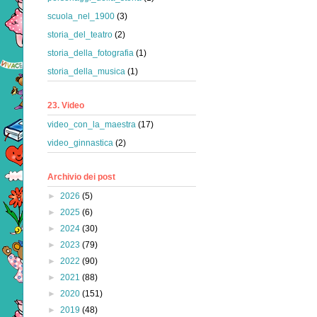
scuola_nel_1900
(3)
storia_del_teatro
(2)
storia_della_fotografia
(1)
storia_della_musica
(1)
23. Video
video_con_la_maestra
(17)
video_ginnastica
(2)
Archivio dei post
►
2026
(5)
►
2025
(6)
►
2024
(30)
►
2023
(79)
►
2022
(90)
►
2021
(88)
►
2020
(151)
►
2019
(48)