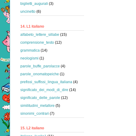
biglietti_augurali
(3)
uncinetto
(6)
14. L1 italiano
alfabeto_lettere_sillabe
(15)
comprensione_testo
(12)
grammatica
(14)
neologismi
(1)
parole_buffe_parolacce
(4)
parole_onomatopeiche
(1)
prefissi_suffissi_lingua_italiana
(4)
significato_dei_modi_di_dire
(14)
significato_delle_parole
(12)
similitudini_metafore
(5)
sinonimi_contrari
(7)
15. L2 italiano