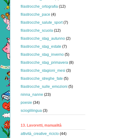
filastrocche_ortografia
(12)
filastrocche_pace
(4)
filastrocche_salute_sport
(7)
filastrocche_scuola
(12)
filastrocche_stag_autunno
(2)
filastrocche_stag_estate
(7)
filastrocche_stag_inverno
(5)
filastrocche_stag_primavera
(8)
filastrocche_stagioni_mesi
(3)
filastrocche_streghe_fate
(5)
filastrocche_sulle_emozioni
(5)
ninna_nanne
(23)
poesie
(34)
scioglilingua
(3)
13. Lavoretti, manualità
attività_creative_riciclo
(44)