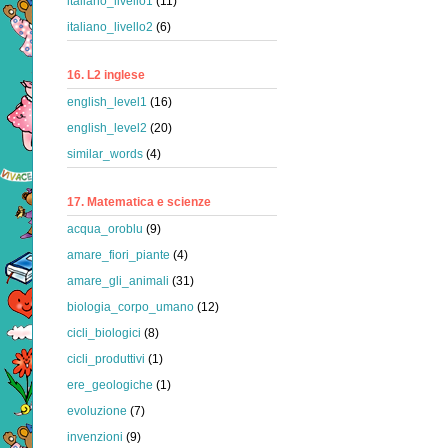
italiano_livello1
(11)
italiano_livello2
(6)
16. L2 inglese
english_level1
(16)
english_level2
(20)
similar_words
(4)
17. Matematica e scienze
acqua_oroblu
(9)
amare_fiori_piante
(4)
amare_gli_animali
(31)
biologia_corpo_umano
(12)
cicli_biologici
(8)
cicli_produttivi
(1)
ere_geologiche
(1)
evoluzione
(7)
invenzioni
(9)