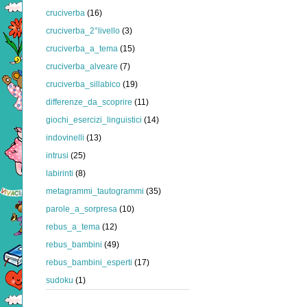
cruciverba
(16)
cruciverba_2°livello
(3)
cruciverba_a_tema
(15)
cruciverba_alveare
(7)
cruciverba_sillabico
(19)
differenze_da_scoprire
(11)
giochi_esercizi_linguistici
(14)
indovinelli
(13)
intrusi
(25)
labirinti
(8)
metagrammi_tautogrammi
(35)
parole_a_sorpresa
(10)
rebus_a_tema
(12)
rebus_bambini
(49)
rebus_bambini_esperti
(17)
sudoku
(1)