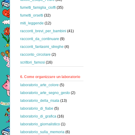
fumetti_famiglia_cioffi
(35)
fumetti_orsetti
(32)
miti_leggende
(12)
racconti_brevi_per_bambini
(41)
racconti_da_continuare
(9)
racconti_fantasmi_streghe
(4)
racconto_circolare
(2)
scrittori_famosi
(16)
6. Come organizzare un laboratorio
laboratorio_arte_colore
(5)
laboratorio_arte_segno_gesto
(2)
laboratorio_della_risata
(13)
laboratorio_di_fiabe
(5)
laboratorio_di_grafica
(16)
laboratorio_giornalistico
(1)
laboratorio_sulla_memoria
(6)