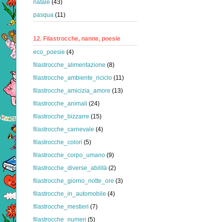
natale
(43)
pasqua
(11)
12. Filastrocche, nanne, poesie
eco_poesie
(4)
filastrocche_alimentazione
(8)
filastrocche_ambiente_riciclo
(11)
filastrocche_amicizia_amore
(13)
filastrocche_animali
(24)
filastrocche_bizzarre
(15)
filastrocche_carnevale
(4)
filastrocche_colori
(5)
filastrocche_corpo_umano
(9)
filastrocche_diverse_abilità
(2)
filastrocche_giorno_notte_ore
(3)
filastrocche_in_automobile
(4)
filastrocche_mestieri
(7)
filastrocche_numeri
(5)