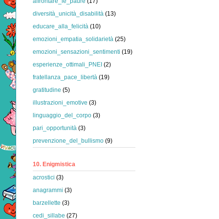
affrontare_le_paure
(17)
diversità_unicità_disabilità
(13)
educare_alla_felicità
(10)
emozioni_empatia_solidarietà
(25)
emozioni_sensazioni_sentimenti
(19)
esperienze_ottimali_PNEI
(2)
fratellanza_pace_libertà
(19)
gratitudine
(5)
illustrazioni_emotive
(3)
linguaggio_del_corpo
(3)
pari_opportunità
(3)
prevenzione_del_bullismo
(9)
10. Enigmistica
acrostici
(3)
anagrammi
(3)
barzellette
(3)
cedi_sillabe
(27)