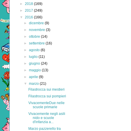
►
2018
(169)
►
2017
(249)
▼
2016
(166)
►
dicembre
(9)
►
novembre
(3)
►
ottobre
(14)
►
settembre
(16)
►
agosto
(6)
►
luglio
(11)
►
giugno
(24)
►
maggio
(13)
►
aprile
(9)
▼
marzo
(21)
Filastrocca sui mestieri
Filastrocca sui pompieri
VivacementeDue nelle
scuole primarie
Vivacemente negli asili
nido e scuole
d'infanzia a...
Marzo pazzerello tra