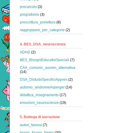
precalcolo
(3)
pregrafismo
(3)
prescrittura_prelettura
(8)
raggruppare_per_categorie
(2)
4. BES_DSA_neuroscienze
ADHD
(2)
BES_BisogniEducativiSpeciali
(7)
CAA_comunic_aumen_alternativa
(14)
DSA_DisturbiSpecificiAppren
(2)
autismo_sindromeAsperger
(14)
didattica_insegnamento
(17)
emozioni_neuroscienze
(19)
5. Bottega di narrazione
autori_famosi
(7)
favole_Esopo_Fedro
(30)