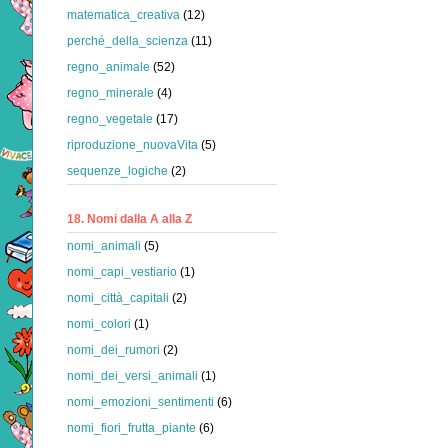
matematica_creativa
(12)
perché_della_scienza
(11)
regno_animale
(52)
regno_minerale
(4)
regno_vegetale
(17)
riproduzione_nuovaVita
(5)
sequenze_logiche
(2)
18. Nomi dalla A alla Z
nomi_animali
(5)
nomi_capi_vestiario
(1)
nomi_città_capitali
(2)
nomi_colori
(1)
nomi_dei_rumori
(2)
nomi_dei_versi_animali
(1)
nomi_emozioni_sentimenti
(6)
nomi_fiori_frutta_piante
(6)