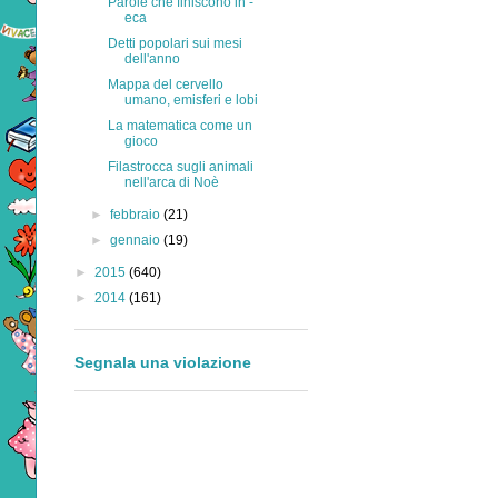
Parole che finiscono in -
eca
Detti popolari sui mesi
dell'anno
Mappa del cervello
umano, emisferi e lobi
La matematica come un
gioco
Filastrocca sugli animali
nell'arca di Noè
►
febbraio
(21)
►
gennaio
(19)
►
2015
(640)
►
2014
(161)
Segnala una violazione