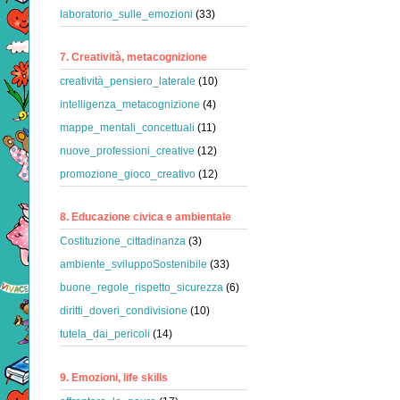
laboratorio_sulle_emozioni
(33)
7. Creatività, metacognizione
creatività_pensiero_laterale
(10)
intelligenza_metacognizione
(4)
mappe_mentali_concettuali
(11)
nuove_professioni_creative
(12)
promozione_gioco_creativo
(12)
8. Educazione civica e ambientale
Costituzione_cittadinanza
(3)
ambiente_sviluppoSostenibile
(33)
buone_regole_rispetto_sicurezza
(6)
diritti_doveri_condivisione
(10)
tutela_dai_pericoli
(14)
9. Emozioni, life skills