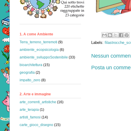
1. A come Ambiente
Terra_terreno_terremoti
(9)
Labels:
filastrocche_sc
ambiente_ecopsicologia
(6)
Nessun comment
ambiente_sviluppoSostenibile
(33)
bioarchitettura
(15)
Posta un comme
geografia
(2)
impatto_zero
(8)
2. Arte e immagine
arte_correnti_artistiche
(16)
arte_terapia
(1)
artisti_famosi
(14)
carte_gioco_disegno
(15)