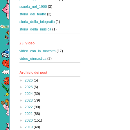
scuola_nel_1900
(3)
storia_del_teatro
(2)
storia_della_fotografia
(1)
storia_della_musica
(1)
23. Video
video_con_la_maestra
(17)
video_ginnastica
(2)
Archivio dei post
►
2026
(5)
►
2025
(6)
►
2024
(30)
►
2023
(79)
►
2022
(90)
►
2021
(88)
►
2020
(151)
►
2019
(48)