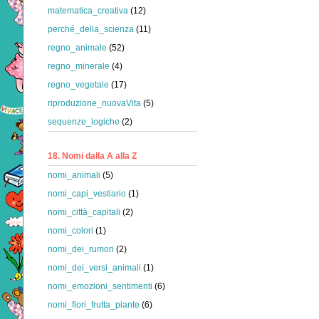
matematica_creativa
(12)
perché_della_scienza
(11)
regno_animale
(52)
regno_minerale
(4)
regno_vegetale
(17)
riproduzione_nuovaVita
(5)
sequenze_logiche
(2)
18. Nomi dalla A alla Z
nomi_animali
(5)
nomi_capi_vestiario
(1)
nomi_città_capitali
(2)
nomi_colori
(1)
nomi_dei_rumori
(2)
nomi_dei_versi_animali
(1)
nomi_emozioni_sentimenti
(6)
nomi_fiori_frutta_piante
(6)