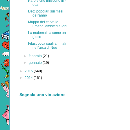
Parole che finiscono in -
eca
Detti popolari sui mesi
dell'anno
Mappa del cervello
umano, emisferi e lobi
La matematica come un
gioco
Filastrocca sugli animali
nell'arca di Noè
►
febbraio
(21)
►
gennaio
(19)
►
2015
(640)
►
2014
(161)
Segnala una violazione