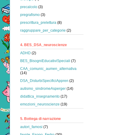
precalcolo
(3)
pregrafismo
(3)
prescrittura_prelettura
(8)
raggruppare_per_categorie
(2)
4. BES_DSA_neuroscienze
ADHD
(2)
BES_BisogniEducativiSpeciali
(7)
CAA_comunic_aumen_alternativa
(14)
DSA_DisturbiSpecificiAppren
(2)
autismo_sindromeAsperger
(14)
didattica_insegnamento
(17)
emozioni_neuroscienze
(19)
5. Bottega di narrazione
autori_famosi
(7)
favole_Esopo_Fedro
(30)