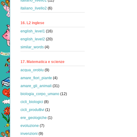
italiano_livello1
(11)
italiano_livello2
(6)
16. L2 inglese
english_level1
(16)
english_level2
(20)
similar_words
(4)
17. Matematica e scienze
acqua_oroblu
(9)
amare_fiori_piante
(4)
amare_gli_animali
(31)
biologia_corpo_umano
(12)
cicli_biologici
(8)
cicli_produttivi
(1)
ere_geologiche
(1)
evoluzione
(7)
invenzioni
(9)