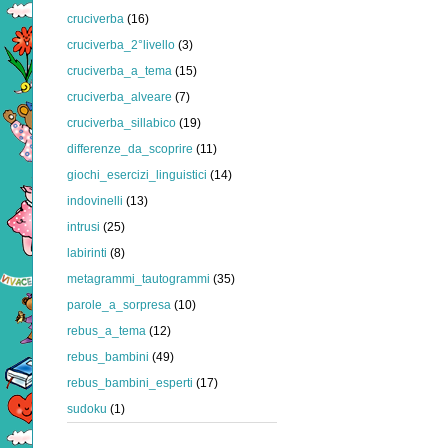
cruciverba
(16)
cruciverba_2°livello
(3)
cruciverba_a_tema
(15)
cruciverba_alveare
(7)
cruciverba_sillabico
(19)
differenze_da_scoprire
(11)
giochi_esercizi_linguistici
(14)
indovinelli
(13)
intrusi
(25)
labirinti
(8)
metagrammi_tautogrammi
(35)
parole_a_sorpresa
(10)
rebus_a_tema
(12)
rebus_bambini
(49)
rebus_bambini_esperti
(17)
sudoku
(1)