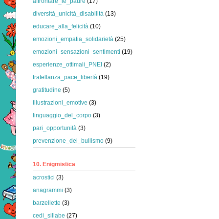
affrontare_le_paure
(17)
diversità_unicità_disabilità
(13)
educare_alla_felicità
(10)
emozioni_empatia_solidarietà
(25)
emozioni_sensazioni_sentimenti
(19)
esperienze_ottimali_PNEI
(2)
fratellanza_pace_libertà
(19)
gratitudine
(5)
illustrazioni_emotive
(3)
linguaggio_del_corpo
(3)
pari_opportunità
(3)
prevenzione_del_bullismo
(9)
10. Enigmistica
acrostici
(3)
anagrammi
(3)
barzellette
(3)
cedi_sillabe
(27)