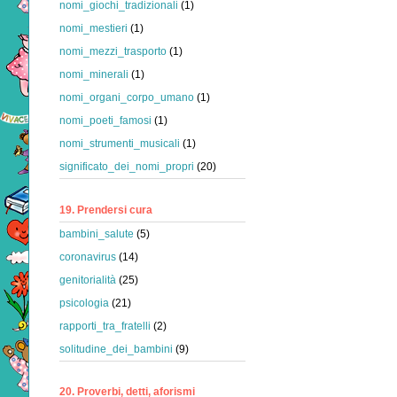
nomi_giochi_tradizionali
(1)
nomi_mestieri
(1)
nomi_mezzi_trasporto
(1)
nomi_minerali
(1)
nomi_organi_corpo_umano
(1)
nomi_poeti_famosi
(1)
nomi_strumenti_musicali
(1)
significato_dei_nomi_propri
(20)
19. Prendersi cura
bambini_salute
(5)
coronavirus
(14)
genitorialità
(25)
psicologia
(21)
rapporti_tra_fratelli
(2)
solitudine_dei_bambini
(9)
20. Proverbi, detti, aforismi