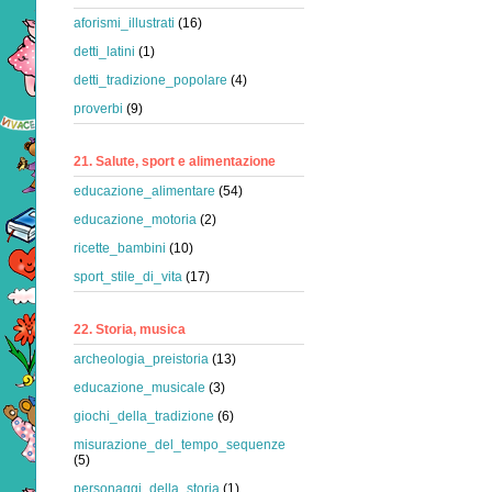
aforismi_illustrati
(16)
detti_latini
(1)
detti_tradizione_popolare
(4)
proverbi
(9)
21. Salute, sport e alimentazione
educazione_alimentare
(54)
educazione_motoria
(2)
ricette_bambini
(10)
sport_stile_di_vita
(17)
22. Storia, musica
archeologia_preistoria
(13)
educazione_musicale
(3)
giochi_della_tradizione
(6)
misurazione_del_tempo_sequenze
(5)
personaggi_della_storia
(1)