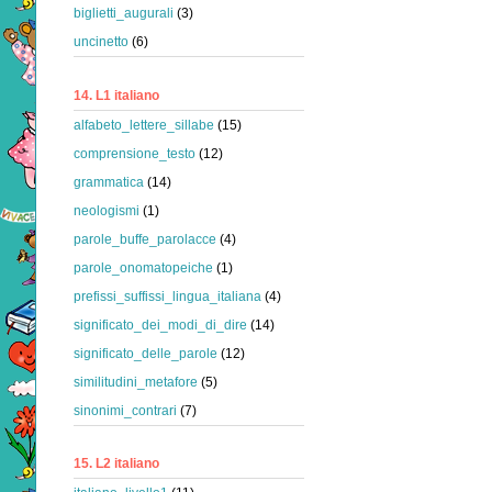
biglietti_augurali
(3)
uncinetto
(6)
14. L1 italiano
alfabeto_lettere_sillabe
(15)
comprensione_testo
(12)
grammatica
(14)
neologismi
(1)
parole_buffe_parolacce
(4)
parole_onomatopeiche
(1)
prefissi_suffissi_lingua_italiana
(4)
significato_dei_modi_di_dire
(14)
significato_delle_parole
(12)
similitudini_metafore
(5)
sinonimi_contrari
(7)
15. L2 italiano