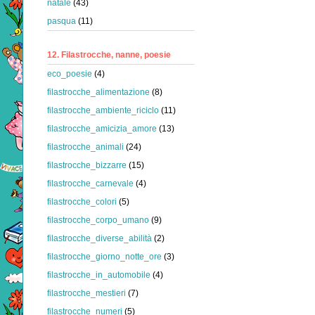
natale
(43)
pasqua
(11)
12. Filastrocche, nanne, poesie
eco_poesie
(4)
filastrocche_alimentazione
(8)
filastrocche_ambiente_riciclo
(11)
filastrocche_amicizia_amore
(13)
filastrocche_animali
(24)
filastrocche_bizzarre
(15)
filastrocche_carnevale
(4)
filastrocche_colori
(5)
filastrocche_corpo_umano
(9)
filastrocche_diverse_abilità
(2)
filastrocche_giorno_notte_ore
(3)
filastrocche_in_automobile
(4)
filastrocche_mestieri
(7)
filastrocche_numeri
(5)