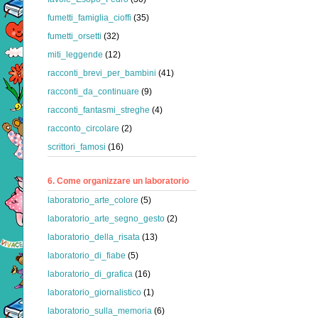
fumetti_famiglia_cioffi
(35)
fumetti_orsetti
(32)
miti_leggende
(12)
racconti_brevi_per_bambini
(41)
racconti_da_continuare
(9)
racconti_fantasmi_streghe
(4)
racconto_circolare
(2)
scrittori_famosi
(16)
6. Come organizzare un laboratorio
laboratorio_arte_colore
(5)
laboratorio_arte_segno_gesto
(2)
laboratorio_della_risata
(13)
laboratorio_di_fiabe
(5)
laboratorio_di_grafica
(16)
laboratorio_giornalistico
(1)
laboratorio_sulla_memoria
(6)