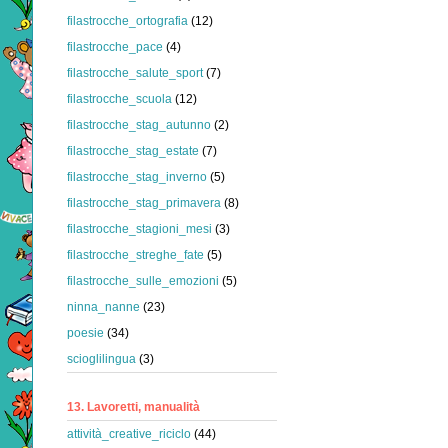
filastrocche_ortografia
(12)
filastrocche_pace
(4)
filastrocche_salute_sport
(7)
filastrocche_scuola
(12)
filastrocche_stag_autunno
(2)
filastrocche_stag_estate
(7)
filastrocche_stag_inverno
(5)
filastrocche_stag_primavera
(8)
filastrocche_stagioni_mesi
(3)
filastrocche_streghe_fate
(5)
filastrocche_sulle_emozioni
(5)
ninna_nanne
(23)
poesie
(34)
scioglilingua
(3)
13. Lavoretti, manualità
attività_creative_riciclo
(44)