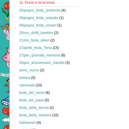
11. Feste e ricorrenze
05giugno_festa_ambiente
(4)
06giugno_festa_empatia
(1)
08giugno_festa_oceani
(1)
20nov_diritti_bambini
(2)
21nov_festa_alberi
(2)
22aprile_festa_Terra
(15)
27gen_giornata_memoria
(6)
30gen_anniversario_Gandhi
(3)
anno_nuovo
(2)
befana
(5)
carnevale
(10)
festa_dei_nonni
(6)
festa_del_papà
(5)
festa_della_donna
(2)
festa_della_mamma
(10)
halloween
(4)