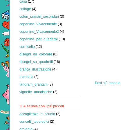
casa
(17)
collage
(4)
colori_primari_secondari
(3)
copertine_Vivacemente
(3)
copertine_Vivacemente2
(4)
copertine_per_quaderni
(10)
cornicette
(12)
disegni_da_colorare
(8)
disegni_su_quadretti
(16)
grafica_illustrazione
(4)
mandala
(2)
Post più recente
tangram_grantam
(3)
vignette_umoristiche
(2)
3. A scuola con i più piccoli
accoglienza_a_scuola
(2)
concetti_topologici
(2)
orologio
(4)