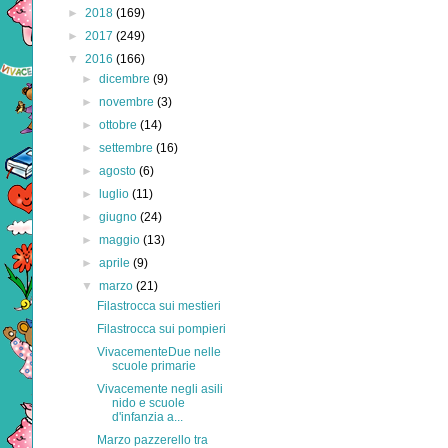
►
2018
(169)
►
2017
(249)
▼
2016
(166)
►
dicembre
(9)
►
novembre
(3)
►
ottobre
(14)
►
settembre
(16)
►
agosto
(6)
►
luglio
(11)
►
giugno
(24)
►
maggio
(13)
►
aprile
(9)
▼
marzo
(21)
Filastrocca sui mestieri
Filastrocca sui pompieri
VivacementeDue nelle
scuole primarie
Vivacemente negli asili
nido e scuole
d'infanzia a...
Marzo pazzerello tra