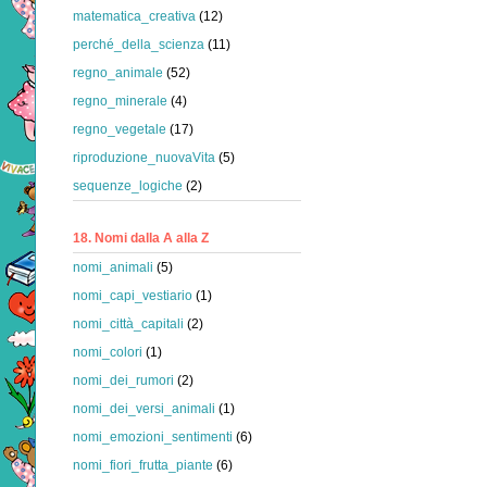
matematica_creativa
(12)
perché_della_scienza
(11)
regno_animale
(52)
regno_minerale
(4)
regno_vegetale
(17)
riproduzione_nuovaVita
(5)
sequenze_logiche
(2)
18. Nomi dalla A alla Z
nomi_animali
(5)
nomi_capi_vestiario
(1)
nomi_città_capitali
(2)
nomi_colori
(1)
nomi_dei_rumori
(2)
nomi_dei_versi_animali
(1)
nomi_emozioni_sentimenti
(6)
nomi_fiori_frutta_piante
(6)