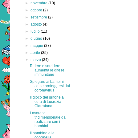
►
novembre
(10)
►
ottobre
(2)
►
settembre
(2)
►
agosto
(4)
►
luglio
(11)
►
giugno
(10)
►
maggio
(27)
►
aprile
(35)
▼
marzo
(34)
Ridere e sorridere
aumenta le difese
immunitarie
Spiegare ai bambini
come proteggersi dal
coronavirus
Il gioco del grifone a
cura di Lucrezia
Giarratana
Lavoretto
tridimensionale da
realizzare con i
bambini
Il bambino e la
coccinella