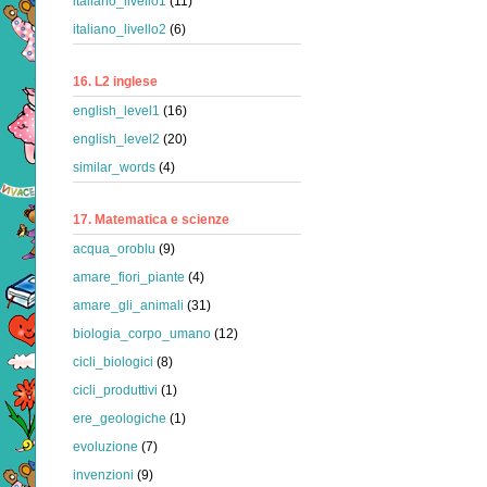
italiano_livello1
(11)
italiano_livello2
(6)
16. L2 inglese
english_level1
(16)
english_level2
(20)
similar_words
(4)
17. Matematica e scienze
acqua_oroblu
(9)
amare_fiori_piante
(4)
amare_gli_animali
(31)
biologia_corpo_umano
(12)
cicli_biologici
(8)
cicli_produttivi
(1)
ere_geologiche
(1)
evoluzione
(7)
invenzioni
(9)