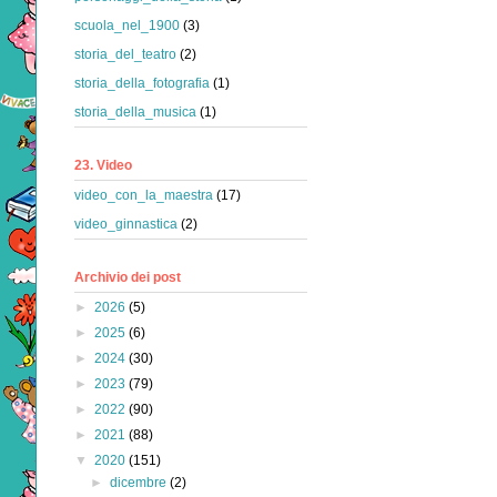
scuola_nel_1900
(3)
storia_del_teatro
(2)
storia_della_fotografia
(1)
storia_della_musica
(1)
23. Video
video_con_la_maestra
(17)
video_ginnastica
(2)
Archivio dei post
►
2026
(5)
►
2025
(6)
►
2024
(30)
►
2023
(79)
►
2022
(90)
►
2021
(88)
▼
2020
(151)
►
dicembre
(2)