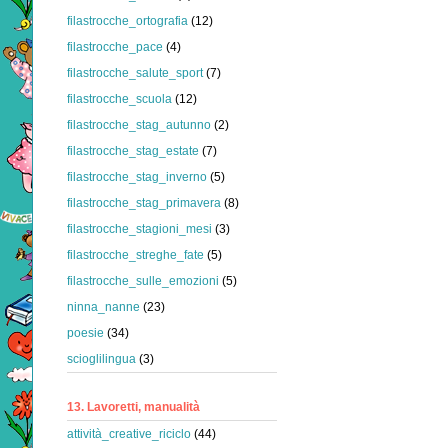
filastrocche_ortografia
(12)
filastrocche_pace
(4)
filastrocche_salute_sport
(7)
filastrocche_scuola
(12)
filastrocche_stag_autunno
(2)
filastrocche_stag_estate
(7)
filastrocche_stag_inverno
(5)
filastrocche_stag_primavera
(8)
filastrocche_stagioni_mesi
(3)
filastrocche_streghe_fate
(5)
filastrocche_sulle_emozioni
(5)
ninna_nanne
(23)
poesie
(34)
scioglilingua
(3)
13. Lavoretti, manualità
attività_creative_riciclo
(44)