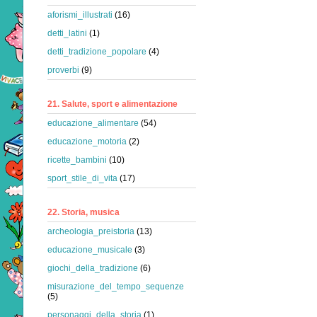
aforismi_illustrati
(16)
detti_latini
(1)
detti_tradizione_popolare
(4)
proverbi
(9)
21. Salute, sport e alimentazione
educazione_alimentare
(54)
educazione_motoria
(2)
ricette_bambini
(10)
sport_stile_di_vita
(17)
22. Storia, musica
archeologia_preistoria
(13)
educazione_musicale
(3)
giochi_della_tradizione
(6)
misurazione_del_tempo_sequenze
(5)
personaggi_della_storia
(1)