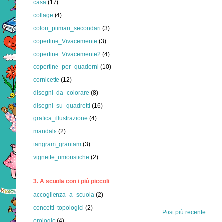
casa
(17)
collage
(4)
colori_primari_secondari
(3)
copertine_Vivacemente
(3)
copertine_Vivacemente2
(4)
copertine_per_quaderni
(10)
cornicette
(12)
disegni_da_colorare
(8)
disegni_su_quadretti
(16)
grafica_illustrazione
(4)
mandala
(2)
tangram_grantam
(3)
vignette_umoristiche
(2)
3. A scuola con i più piccoli
accoglienza_a_scuola
(2)
concetti_topologici
(2)
Post più recente
orologio
(4)