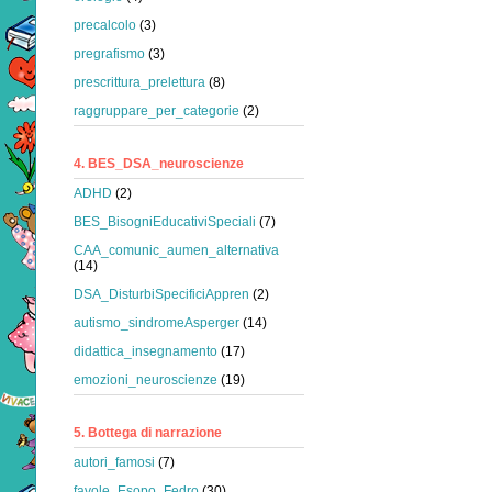
precalcolo
(3)
pregrafismo
(3)
prescrittura_prelettura
(8)
raggruppare_per_categorie
(2)
4. BES_DSA_neuroscienze
ADHD
(2)
BES_BisogniEducativiSpeciali
(7)
CAA_comunic_aumen_alternativa
(14)
DSA_DisturbiSpecificiAppren
(2)
autismo_sindromeAsperger
(14)
didattica_insegnamento
(17)
emozioni_neuroscienze
(19)
5. Bottega di narrazione
autori_famosi
(7)
favole_Esopo_Fedro
(30)