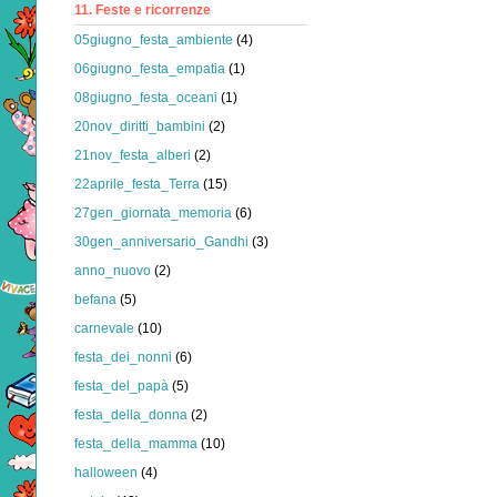
11. Feste e ricorrenze
05giugno_festa_ambiente
(4)
06giugno_festa_empatia
(1)
08giugno_festa_oceani
(1)
20nov_diritti_bambini
(2)
21nov_festa_alberi
(2)
22aprile_festa_Terra
(15)
27gen_giornata_memoria
(6)
30gen_anniversario_Gandhi
(3)
anno_nuovo
(2)
befana
(5)
carnevale
(10)
festa_dei_nonni
(6)
festa_del_papà
(5)
festa_della_donna
(2)
festa_della_mamma
(10)
halloween
(4)