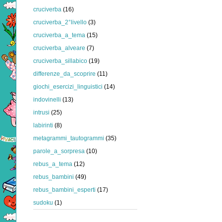
cruciverba
(16)
cruciverba_2°livello
(3)
cruciverba_a_tema
(15)
cruciverba_alveare
(7)
cruciverba_sillabico
(19)
differenze_da_scoprire
(11)
giochi_esercizi_linguistici
(14)
indovinelli
(13)
intrusi
(25)
labirinti
(8)
metagrammi_tautogrammi
(35)
parole_a_sorpresa
(10)
rebus_a_tema
(12)
rebus_bambini
(49)
rebus_bambini_esperti
(17)
sudoku
(1)