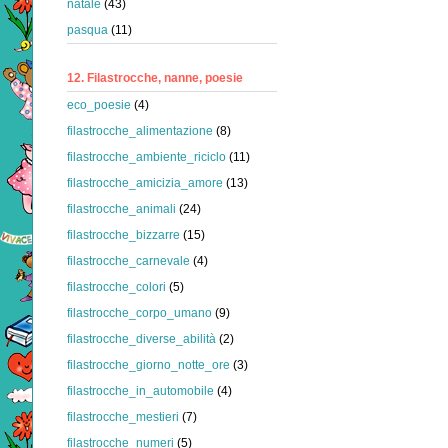
natale
(43)
pasqua
(11)
12. Filastrocche, nanne, poesie
eco_poesie
(4)
filastrocche_alimentazione
(8)
filastrocche_ambiente_riciclo
(11)
filastrocche_amicizia_amore
(13)
filastrocche_animali
(24)
filastrocche_bizzarre
(15)
filastrocche_carnevale
(4)
filastrocche_colori
(5)
filastrocche_corpo_umano
(9)
filastrocche_diverse_abilità
(2)
filastrocche_giorno_notte_ore
(3)
filastrocche_in_automobile
(4)
filastrocche_mestieri
(7)
filastrocche_numeri
(5)