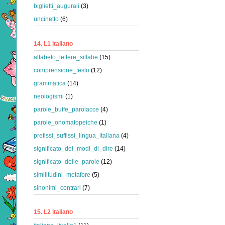
biglietti_augurali
(3)
uncinetto
(6)
14. L1 italiano
alfabeto_lettere_sillabe
(15)
comprensione_testo
(12)
grammatica
(14)
neologismi
(1)
parole_buffe_parolacce
(4)
parole_onomatopeiche
(1)
prefissi_suffissi_lingua_italiana
(4)
significato_dei_modi_di_dire
(14)
significato_delle_parole
(12)
similitudini_metafore
(5)
sinonimi_contrari
(7)
15. L2 italiano