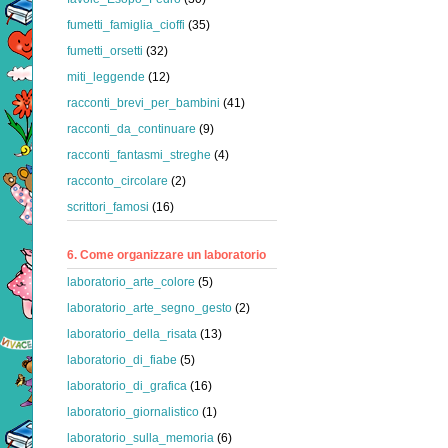
fumetti_famiglia_cioffi
(35)
fumetti_orsetti
(32)
miti_leggende
(12)
racconti_brevi_per_bambini
(41)
racconti_da_continuare
(9)
racconti_fantasmi_streghe
(4)
racconto_circolare
(2)
scrittori_famosi
(16)
6. Come organizzare un laboratorio
laboratorio_arte_colore
(5)
laboratorio_arte_segno_gesto
(2)
laboratorio_della_risata
(13)
laboratorio_di_fiabe
(5)
laboratorio_di_grafica
(16)
laboratorio_giornalistico
(1)
laboratorio_sulla_memoria
(6)