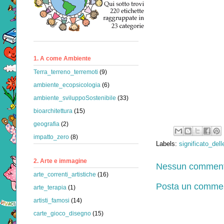
1. A come Ambiente
Terra_terreno_terremoti
(9)
ambiente_ecopsicologia
(6)
ambiente_sviluppoSostenibile
(33)
bioarchitettura
(15)
geografia
(2)
impatto_zero
(8)
Labels:
significato_dell
2. Arte e immagine
Nessun comment
arte_correnti_artistiche
(16)
Posta un comme
arte_terapia
(1)
artisti_famosi
(14)
carte_gioco_disegno
(15)