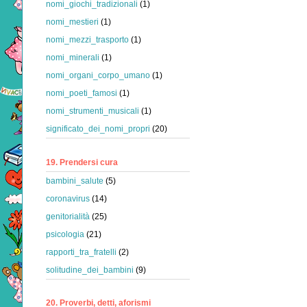
nomi_giochi_tradizionali
(1)
nomi_mestieri
(1)
nomi_mezzi_trasporto
(1)
nomi_minerali
(1)
nomi_organi_corpo_umano
(1)
nomi_poeti_famosi
(1)
nomi_strumenti_musicali
(1)
significato_dei_nomi_propri
(20)
19. Prendersi cura
bambini_salute
(5)
coronavirus
(14)
genitorialità
(25)
psicologia
(21)
rapporti_tra_fratelli
(2)
solitudine_dei_bambini
(9)
20. Proverbi, detti, aforismi