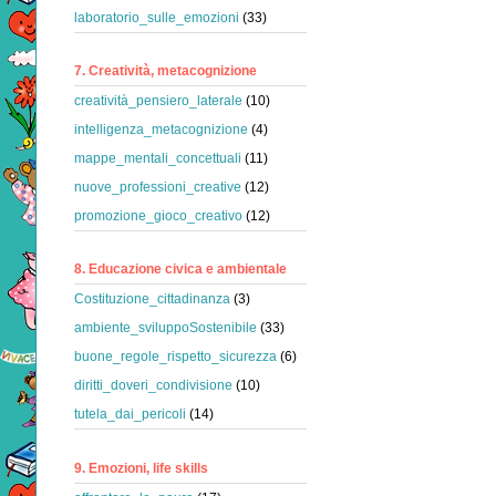
laboratorio_sulle_emozioni
(33)
7. Creatività, metacognizione
creatività_pensiero_laterale
(10)
intelligenza_metacognizione
(4)
mappe_mentali_concettuali
(11)
nuove_professioni_creative
(12)
promozione_gioco_creativo
(12)
8. Educazione civica e ambientale
Costituzione_cittadinanza
(3)
ambiente_sviluppoSostenibile
(33)
buone_regole_rispetto_sicurezza
(6)
diritti_doveri_condivisione
(10)
tutela_dai_pericoli
(14)
9. Emozioni, life skills