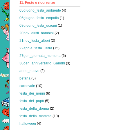
11. Feste e ricorrenze
05giugno_festa_ambiente
(4)
06giugno_festa_empatia
(1)
08giugno_festa_oceani
(1)
20nov_diritti_bambini
(2)
21nov_festa_alberi
(2)
22aprile_festa_Terra
(15)
27gen_giornata_memoria
(6)
30gen_anniversario_Gandhi
(3)
anno_nuovo
(2)
befana
(5)
carnevale
(10)
festa_dei_nonni
(6)
festa_del_papà
(5)
festa_della_donna
(2)
festa_della_mamma
(10)
halloween
(4)