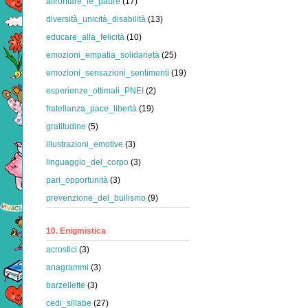
affrontare_le_paure
(17)
diversità_unicità_disabilità
(13)
educare_alla_felicità
(10)
emozioni_empatia_solidarietà
(25)
emozioni_sensazioni_sentimenti
(19)
esperienze_ottimali_PNEI
(2)
fratellanza_pace_libertà
(19)
gratitudine
(5)
illustrazioni_emotive
(3)
linguaggio_del_corpo
(3)
pari_opportunità
(3)
prevenzione_del_bullismo
(9)
10. Enigmistica
acrostici
(3)
anagrammi
(3)
barzellette
(3)
cedi_sillabe
(27)