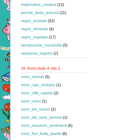
matematica_creativa
(12)
perché_della_scienza
(11)
regno_animale
(52)
regno_minerale
(4)
regno_vegetale
(17)
riproduzione_nuovaVita
(5)
sequenze_logiche
(2)
18. Nomi dalla A alla Z
nomi_animali
(5)
nomi_capi_vestiario
(1)
nomi_città_capitali
(2)
nomi_colori
(1)
nomi_dei_rumori
(2)
nomi_dei_versi_animali
(1)
nomi_emozioni_sentimenti
(6)
nomi_fiori_frutta_piante
(6)