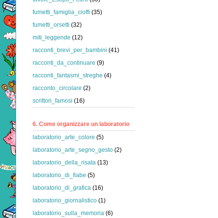
fumetti_famiglia_cioffi
(35)
fumetti_orsetti
(32)
miti_leggende
(12)
racconti_brevi_per_bambini
(41)
racconti_da_continuare
(9)
racconti_fantasmi_streghe
(4)
racconto_circolare
(2)
scrittori_famosi
(16)
6. Come organizzare un laboratorio
laboratorio_arte_colore
(5)
laboratorio_arte_segno_gesto
(2)
laboratorio_della_risata
(13)
laboratorio_di_fiabe
(5)
laboratorio_di_grafica
(16)
laboratorio_giornalistico
(1)
laboratorio_sulla_memoria
(6)