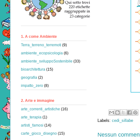
1. A come Ambiente
Terra_terreno_terremoti
(9)
ambiente_ecopsicologia
(6)
ambiente_sviluppoSostenibile
(33)
bioarchitettura
(15)
geografia
(2)
impatto_zero
(8)
2. Arte e immagine
arte_correnti_artistiche
(16)
arte_terapia
(1)
Labels:
cedi_sillabe
artisti_famosi
(14)
Nessun comment
carte_gioco_disegno
(15)