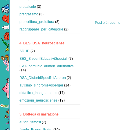
precalcolo
(3)
pregrafismo
(3)
prescrittura_prelettura
(8)
Post più recente
raggruppare_per_categorie
(2)
4. BES_DSA_neuroscienze
ADHD
(2)
BES_BisogniEducativiSpeciali
(7)
CAA_comunic_aumen_alternativa
(14)
DSA_DisturbiSpecificiAppren
(2)
autismo_sindromeAsperger
(14)
didattica_insegnamento
(17)
emozioni_neuroscienze
(19)
5. Bottega di narrazione
autori_famosi
(7)
favole_Esopo_Fedro
(30)