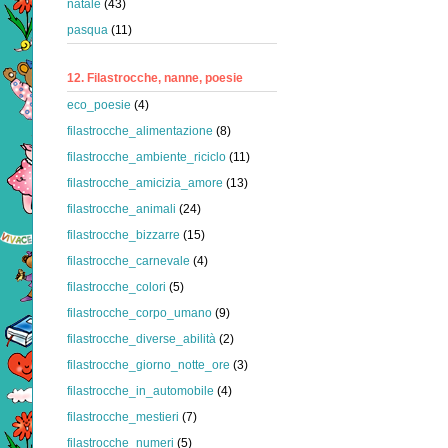
natale
(43)
pasqua
(11)
12. Filastrocche, nanne, poesie
eco_poesie
(4)
filastrocche_alimentazione
(8)
filastrocche_ambiente_riciclo
(11)
filastrocche_amicizia_amore
(13)
filastrocche_animali
(24)
filastrocche_bizzarre
(15)
filastrocche_carnevale
(4)
filastrocche_colori
(5)
filastrocche_corpo_umano
(9)
filastrocche_diverse_abilità
(2)
filastrocche_giorno_notte_ore
(3)
filastrocche_in_automobile
(4)
filastrocche_mestieri
(7)
filastrocche_numeri
(5)