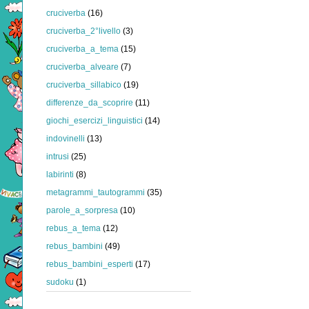
cruciverba
(16)
cruciverba_2°livello
(3)
cruciverba_a_tema
(15)
cruciverba_alveare
(7)
cruciverba_sillabico
(19)
differenze_da_scoprire
(11)
giochi_esercizi_linguistici
(14)
indovinelli
(13)
intrusi
(25)
labirinti
(8)
metagrammi_tautogrammi
(35)
parole_a_sorpresa
(10)
rebus_a_tema
(12)
rebus_bambini
(49)
rebus_bambini_esperti
(17)
sudoku
(1)