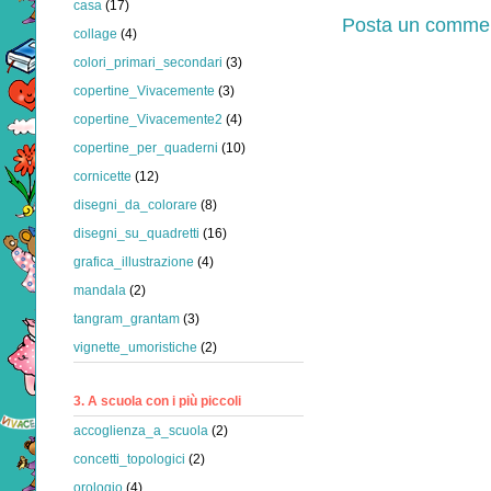
casa
(17)
Posta un comme
collage
(4)
colori_primari_secondari
(3)
copertine_Vivacemente
(3)
copertine_Vivacemente2
(4)
copertine_per_quaderni
(10)
cornicette
(12)
disegni_da_colorare
(8)
disegni_su_quadretti
(16)
grafica_illustrazione
(4)
mandala
(2)
tangram_grantam
(3)
vignette_umoristiche
(2)
3. A scuola con i più piccoli
accoglienza_a_scuola
(2)
concetti_topologici
(2)
orologio
(4)