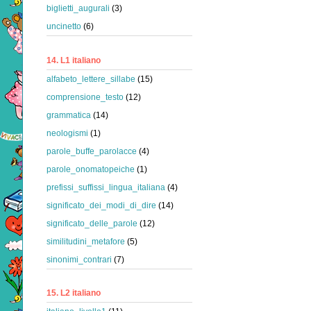
biglietti_augurali
(3)
uncinetto
(6)
14. L1 italiano
alfabeto_lettere_sillabe
(15)
comprensione_testo
(12)
grammatica
(14)
neologismi
(1)
parole_buffe_parolacce
(4)
parole_onomatopeiche
(1)
prefissi_suffissi_lingua_italiana
(4)
significato_dei_modi_di_dire
(14)
significato_delle_parole
(12)
similitudini_metafore
(5)
sinonimi_contrari
(7)
15. L2 italiano