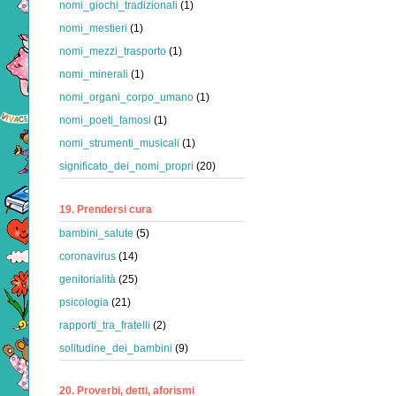
nomi_giochi_tradizionali
(1)
nomi_mestieri
(1)
nomi_mezzi_trasporto
(1)
nomi_minerali
(1)
nomi_organi_corpo_umano
(1)
nomi_poeti_famosi
(1)
nomi_strumenti_musicali
(1)
significato_dei_nomi_propri
(20)
19. Prendersi cura
bambini_salute
(5)
coronavirus
(14)
genitorialità
(25)
psicologia
(21)
rapporti_tra_fratelli
(2)
solitudine_dei_bambini
(9)
20. Proverbi, detti, aforismi