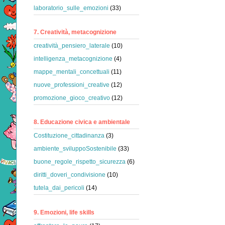
laboratorio_sulle_emozioni
(33)
7. Creatività, metacognizione
creatività_pensiero_laterale
(10)
intelligenza_metacognizione
(4)
mappe_mentali_concettuali
(11)
nuove_professioni_creative
(12)
promozione_gioco_creativo
(12)
8. Educazione civica e ambientale
Costituzione_cittadinanza
(3)
ambiente_sviluppoSostenibile
(33)
buone_regole_rispetto_sicurezza
(6)
diritti_doveri_condivisione
(10)
tutela_dai_pericoli
(14)
9. Emozioni, life skills