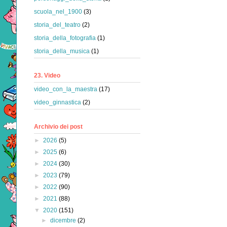
scuola_nel_1900
(3)
storia_del_teatro
(2)
storia_della_fotografia
(1)
storia_della_musica
(1)
23. Video
video_con_la_maestra
(17)
video_ginnastica
(2)
Archivio dei post
►
2026
(5)
►
2025
(6)
►
2024
(30)
►
2023
(79)
►
2022
(90)
►
2021
(88)
▼
2020
(151)
►
dicembre
(2)