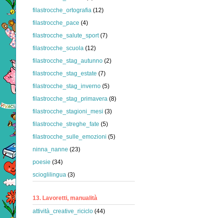
filastrocche_ortografia
(12)
filastrocche_pace
(4)
filastrocche_salute_sport
(7)
filastrocche_scuola
(12)
filastrocche_stag_autunno
(2)
filastrocche_stag_estate
(7)
filastrocche_stag_inverno
(5)
filastrocche_stag_primavera
(8)
filastrocche_stagioni_mesi
(3)
filastrocche_streghe_fate
(5)
filastrocche_sulle_emozioni
(5)
ninna_nanne
(23)
poesie
(34)
scioglilingua
(3)
13. Lavoretti, manualità
attività_creative_riciclo
(44)