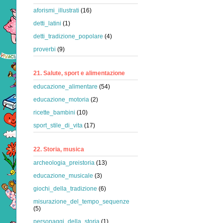
aforismi_illustrati
(16)
detti_latini
(1)
detti_tradizione_popolare
(4)
proverbi
(9)
21. Salute, sport e alimentazione
educazione_alimentare
(54)
educazione_motoria
(2)
ricette_bambini
(10)
sport_stile_di_vita
(17)
22. Storia, musica
archeologia_preistoria
(13)
educazione_musicale
(3)
giochi_della_tradizione
(6)
misurazione_del_tempo_sequenze
(5)
personaggi_della_storia
(1)