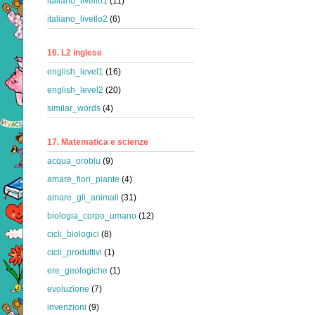
italiano_livello1
(11)
italiano_livello2
(6)
16. L2 inglese
english_level1
(16)
english_level2
(20)
similar_words
(4)
17. Matematica e scienze
acqua_oroblu
(9)
amare_fiori_piante
(4)
amare_gli_animali
(31)
biologia_corpo_umano
(12)
cicli_biologici
(8)
cicli_produttivi
(1)
ere_geologiche
(1)
evoluzione
(7)
invenzioni
(9)