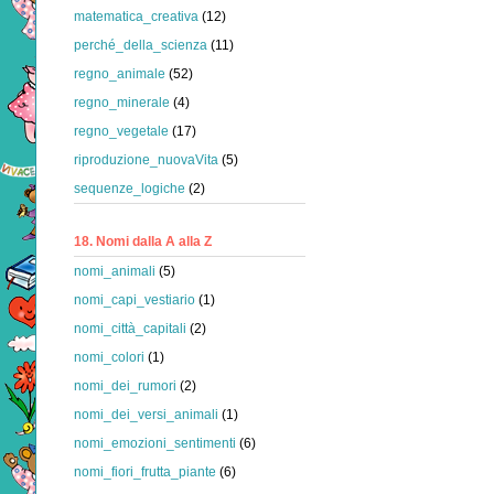
matematica_creativa
(12)
perché_della_scienza
(11)
regno_animale
(52)
regno_minerale
(4)
regno_vegetale
(17)
riproduzione_nuovaVita
(5)
sequenze_logiche
(2)
18. Nomi dalla A alla Z
nomi_animali
(5)
nomi_capi_vestiario
(1)
nomi_città_capitali
(2)
nomi_colori
(1)
nomi_dei_rumori
(2)
nomi_dei_versi_animali
(1)
nomi_emozioni_sentimenti
(6)
nomi_fiori_frutta_piante
(6)