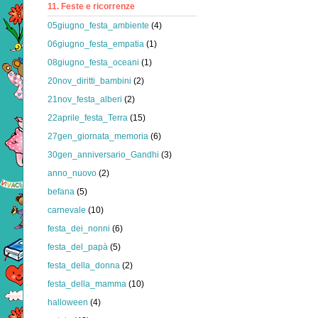
11. Feste e ricorrenze
05giugno_festa_ambiente
(4)
06giugno_festa_empatia
(1)
08giugno_festa_oceani
(1)
20nov_diritti_bambini
(2)
21nov_festa_alberi
(2)
22aprile_festa_Terra
(15)
27gen_giornata_memoria
(6)
30gen_anniversario_Gandhi
(3)
anno_nuovo
(2)
befana
(5)
carnevale
(10)
festa_dei_nonni
(6)
festa_del_papà
(5)
festa_della_donna
(2)
festa_della_mamma
(10)
halloween
(4)