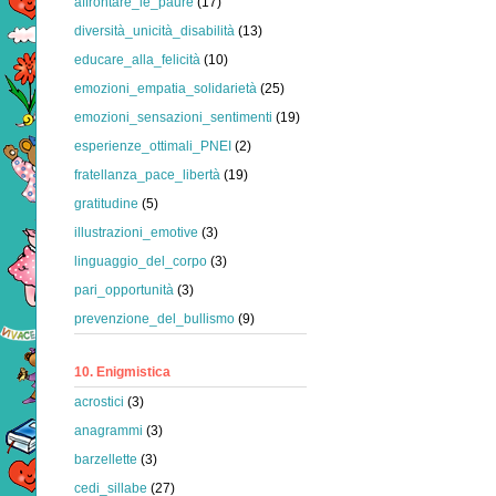
affrontare_le_paure
(17)
diversità_unicità_disabilità
(13)
educare_alla_felicità
(10)
emozioni_empatia_solidarietà
(25)
emozioni_sensazioni_sentimenti
(19)
esperienze_ottimali_PNEI
(2)
fratellanza_pace_libertà
(19)
gratitudine
(5)
illustrazioni_emotive
(3)
linguaggio_del_corpo
(3)
pari_opportunità
(3)
prevenzione_del_bullismo
(9)
10. Enigmistica
acrostici
(3)
anagrammi
(3)
barzellette
(3)
cedi_sillabe
(27)