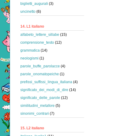
biglietti_augurali
(3)
uncinetto
(6)
14. L1 italiano
alfabeto_lettere_sillabe
(15)
comprensione_testo
(12)
grammatica
(14)
neologismi
(1)
parole_buffe_parolacce
(4)
parole_onomatopeiche
(1)
prefissi_suffissi_lingua_italiana
(4)
significato_dei_modi_di_dire
(14)
significato_delle_parole
(12)
similitudini_metafore
(5)
sinonimi_contrari
(7)
15. L2 italiano