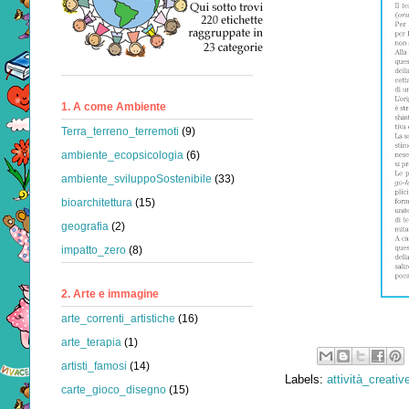
1. A come Ambiente
Terra_terreno_terremoti
(9)
ambiente_ecopsicologia
(6)
ambiente_sviluppoSostenibile
(33)
bioarchitettura
(15)
geografia
(2)
impatto_zero
(8)
2. Arte e immagine
arte_correnti_artistiche
(16)
arte_terapia
(1)
artisti_famosi
(14)
Labels:
attività_creativ
carte_gioco_disegno
(15)