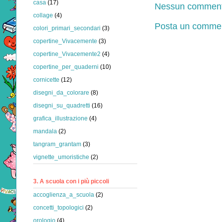
casa
(17)
Nessun comment
collage
(4)
Posta un comme
colori_primari_secondari
(3)
copertine_Vivacemente
(3)
copertine_Vivacemente2
(4)
copertine_per_quaderni
(10)
cornicette
(12)
disegni_da_colorare
(8)
disegni_su_quadretti
(16)
grafica_illustrazione
(4)
mandala
(2)
tangram_grantam
(3)
vignette_umoristiche
(2)
3. A scuola con i più piccoli
accoglienza_a_scuola
(2)
concetti_topologici
(2)
orologio
(4)