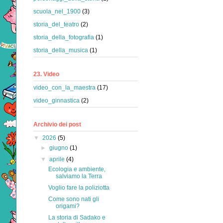
scuola_nel_1900
(3)
storia_del_teatro
(2)
storia_della_fotografia
(1)
storia_della_musica
(1)
23. Video
video_con_la_maestra
(17)
video_ginnastica
(2)
Archivio dei post
▼
2026
(5)
►
giugno
(1)
▼
aprile
(4)
Ecologia e ambiente,
salviamo la Terra
Voglio fare la poliziotta
Come sono nati gli
origami?
La storia di Sadako e