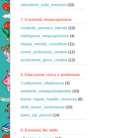
laboratorio_sulle_emozioni
(33)
7. Creatività, metacognizione
creatività_pensiero_laterale
(10)
intelligenza_metacognizione
(4)
mappe_mentali_concettuali
(11)
nuove_professioni_creative
(12)
promozione_gioco_creativo
(12)
8. Educazione civica e ambientale
Costituzione_cittadinanza
(3)
ambiente_sviluppoSostenibile
(33)
buone_regole_rispetto_sicurezza
(6)
diritti_doveri_condivisione
(10)
tutela_dai_pericoli
(14)
9. Emozioni, life skills