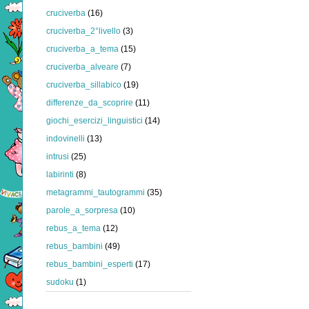
cruciverba
(16)
cruciverba_2°livello
(3)
cruciverba_a_tema
(15)
cruciverba_alveare
(7)
cruciverba_sillabico
(19)
differenze_da_scoprire
(11)
giochi_esercizi_linguistici
(14)
indovinelli
(13)
intrusi
(25)
labirinti
(8)
metagrammi_tautogrammi
(35)
parole_a_sorpresa
(10)
rebus_a_tema
(12)
rebus_bambini
(49)
rebus_bambini_esperti
(17)
sudoku
(1)