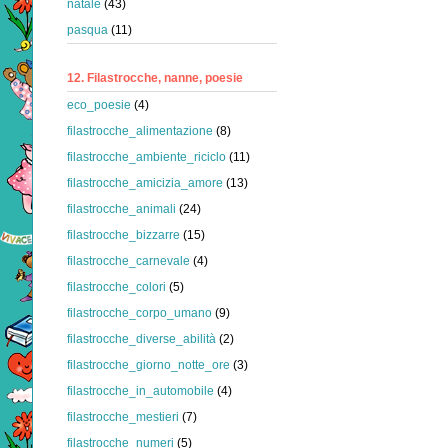
natale
(43)
pasqua
(11)
12. Filastrocche, nanne, poesie
eco_poesie
(4)
filastrocche_alimentazione
(8)
filastrocche_ambiente_riciclo
(11)
filastrocche_amicizia_amore
(13)
filastrocche_animali
(24)
filastrocche_bizzarre
(15)
filastrocche_carnevale
(4)
filastrocche_colori
(5)
filastrocche_corpo_umano
(9)
filastrocche_diverse_abilità
(2)
filastrocche_giorno_notte_ore
(3)
filastrocche_in_automobile
(4)
filastrocche_mestieri
(7)
filastrocche_numeri
(5)