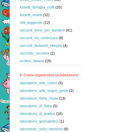
fumetti_famiglia_cioffi
(35)
fumetti_orsetti
(32)
miti_leggende
(12)
racconti_brevi_per_bambini
(41)
racconti_da_continuare
(9)
racconti_fantasmi_streghe
(4)
racconto_circolare
(2)
scrittori_famosi
(16)
6. Come organizzare un laboratorio
laboratorio_arte_colore
(5)
laboratorio_arte_segno_gesto
(2)
laboratorio_della_risata
(13)
laboratorio_di_fiabe
(5)
laboratorio_di_grafica
(16)
laboratorio_giornalistico
(1)
laboratorio_sulla_memoria
(6)