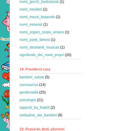
nomi_giochi_tradizionali
(1)
nomi_mestieri
(1)
nomi_mezzi_trasporto
(1)
nomi_minerali
(1)
nomi_organi_corpo_umano
(1)
nomi_poeti_famosi
(1)
nomi_strumenti_musicali
(1)
significato_dei_nomi_propri
(20)
19. Prendersi cura
bambini_salute
(5)
coronavirus
(14)
genitorialità
(25)
psicologia
(21)
rapporti_tra_fratelli
(2)
solitudine_dei_bambini
(9)
20. Proverbi, detti, aforismi