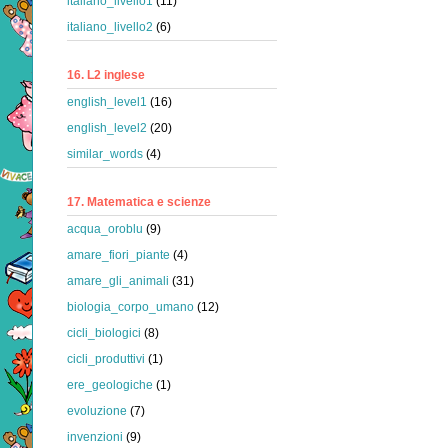
italiano_livello1
(11)
italiano_livello2
(6)
16. L2 inglese
english_level1
(16)
english_level2
(20)
similar_words
(4)
17. Matematica e scienze
acqua_oroblu
(9)
amare_fiori_piante
(4)
amare_gli_animali
(31)
biologia_corpo_umano
(12)
cicli_biologici
(8)
cicli_produttivi
(1)
ere_geologiche
(1)
evoluzione
(7)
invenzioni
(9)