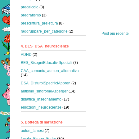
precalcolo
(3)
pregrafismo
(3)
prescrittura_prelettura
(8)
raggruppare_per_categorie
(2)
Post più recente
4. BES_DSA_neuroscienze
ADHD
(2)
BES_BisogniEducativiSpeciali
(7)
CAA_comunic_aumen_alternativa
(14)
DSA_DisturbiSpecificiAppren
(2)
autismo_sindromeAsperger
(14)
didattica_insegnamento
(17)
emozioni_neuroscienze
(19)
5. Bottega di narrazione
autori_famosi
(7)
favole_Esopo_Fedro
(30)