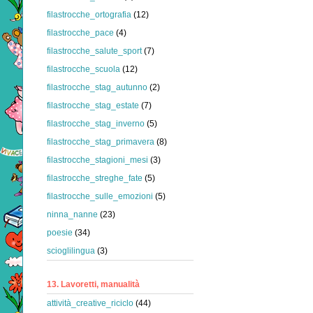
filastrocche_ortografia
(12)
filastrocche_pace
(4)
filastrocche_salute_sport
(7)
filastrocche_scuola
(12)
filastrocche_stag_autunno
(2)
filastrocche_stag_estate
(7)
filastrocche_stag_inverno
(5)
filastrocche_stag_primavera
(8)
filastrocche_stagioni_mesi
(3)
filastrocche_streghe_fate
(5)
filastrocche_sulle_emozioni
(5)
ninna_nanne
(23)
poesie
(34)
scioglilingua
(3)
13. Lavoretti, manualità
attività_creative_riciclo
(44)