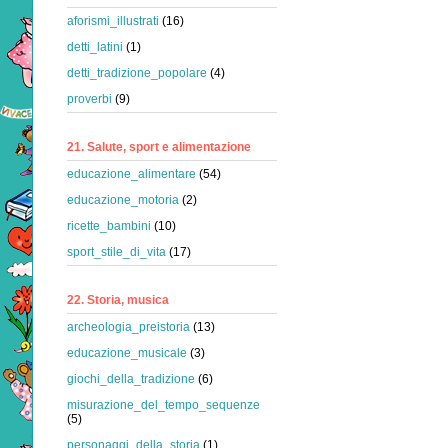
aforismi_illustrati
(16)
detti_latini
(1)
detti_tradizione_popolare
(4)
proverbi
(9)
21. Salute, sport e alimentazione
educazione_alimentare
(54)
educazione_motoria
(2)
ricette_bambini
(10)
sport_stile_di_vita
(17)
22. Storia, musica
archeologia_preistoria
(13)
educazione_musicale
(3)
giochi_della_tradizione
(6)
misurazione_del_tempo_sequenze
(5)
personaggi_della_storia
(1)