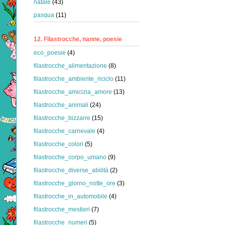
natale
(43)
pasqua
(11)
12. Filastrocche, nanne, poesie
eco_poesie
(4)
filastrocche_alimentazione
(8)
filastrocche_ambiente_riciclo
(11)
filastrocche_amicizia_amore
(13)
filastrocche_animali
(24)
filastrocche_bizzarre
(15)
filastrocche_carnevale
(4)
filastrocche_colori
(5)
filastrocche_corpo_umano
(9)
filastrocche_diverse_abilità
(2)
filastrocche_giorno_notte_ore
(3)
filastrocche_in_automobile
(4)
filastrocche_mestieri
(7)
filastrocche_numeri
(5)