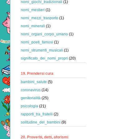
nomi_giochi_tradizionali
(1)
nomi_mestieri
(1)
nomi_mezzi_trasporto
(1)
nomi_minerali
(1)
nomi_organi_corpo_umano
(1)
nomi_poeti_famosi
(1)
nomi_strumenti_musicali
(1)
significato_dei_nomi_propri
(20)
19. Prendersi cura
bambini_salute
(5)
coronavirus
(14)
genitorialità
(25)
psicologia
(21)
rapporti_tra_fratelli
(2)
solitudine_dei_bambini
(9)
20. Proverbi, detti, aforismi