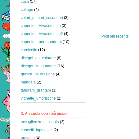
casa
(17)
collage
(4)
colori_primari_secondari
(3)
copertine_Vivacemente
(3)
copertine_Vivacemente2
(4)
Post più recente
copertine_per_quaderni
(10)
cornicette
(12)
disegni_da_colorare
(8)
disegni_su_quadretti
(16)
grafica_illustrazione
(4)
mandala
(2)
tangram_grantam
(3)
vignette_umoristiche
(2)
3. A scuola con i più piccoli
accoglienza_a_scuola
(2)
concetti_topologici
(2)
orologio
(4)