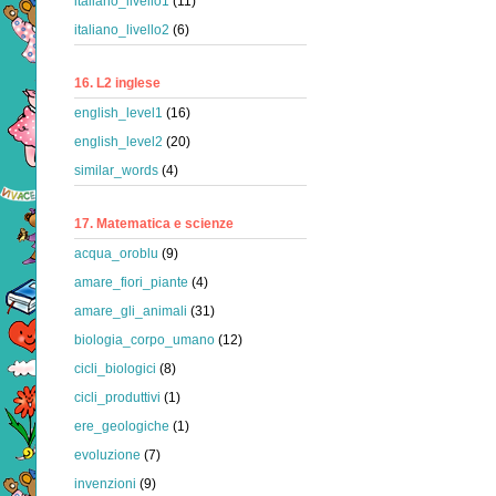
italiano_livello1
(11)
italiano_livello2
(6)
16. L2 inglese
english_level1
(16)
english_level2
(20)
similar_words
(4)
17. Matematica e scienze
acqua_oroblu
(9)
amare_fiori_piante
(4)
amare_gli_animali
(31)
biologia_corpo_umano
(12)
cicli_biologici
(8)
cicli_produttivi
(1)
ere_geologiche
(1)
evoluzione
(7)
invenzioni
(9)