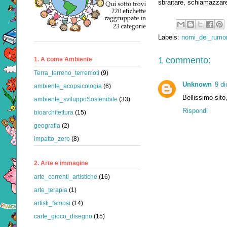
sbraitare, schiamazzare,
Labels:
nomi_dei_rumor
1 commento:
1. A come Ambiente
Terra_terreno_terremoti
(9)
Unknown
9 di
ambiente_ecopsicologia
(6)
Bellissimo sito,
ambiente_sviluppoSostenibile
(33)
Rispondi
bioarchitettura
(15)
geografia
(2)
impatto_zero
(8)
2. Arte e immagine
arte_correnti_artistiche
(16)
arte_terapia
(1)
artisti_famosi
(14)
carte_gioco_disegno
(15)