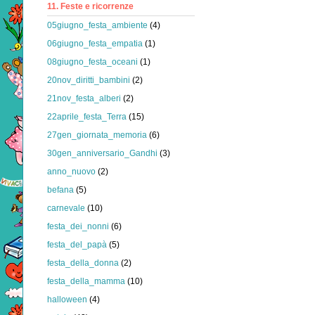
11. Feste e ricorrenze
05giugno_festa_ambiente
(4)
06giugno_festa_empatia
(1)
08giugno_festa_oceani
(1)
20nov_diritti_bambini
(2)
21nov_festa_alberi
(2)
22aprile_festa_Terra
(15)
27gen_giornata_memoria
(6)
30gen_anniversario_Gandhi
(3)
anno_nuovo
(2)
befana
(5)
carnevale
(10)
festa_dei_nonni
(6)
festa_del_papà
(5)
festa_della_donna
(2)
festa_della_mamma
(10)
halloween
(4)