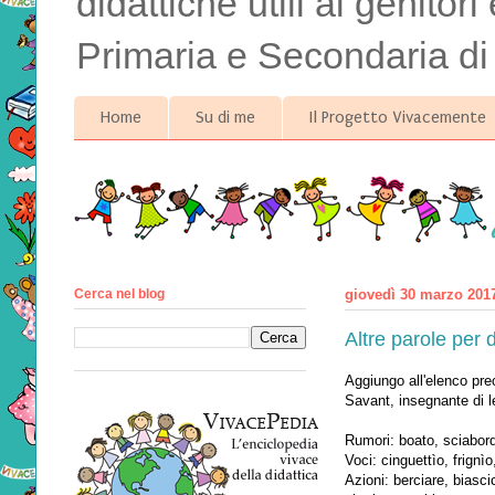
didattiche utili ai genitor
Primaria e Secondaria di
Home
Su di me
Il Progetto Vivacemente
Cerca nel blog
giovedì 30 marzo 201
Altre parole per d
Aggiungo all'elenco pr
Savant, insegnante di l
Rumori: boato, sciabor
Voci: cinguettìo, frignì
Azioni: berciare, biasci