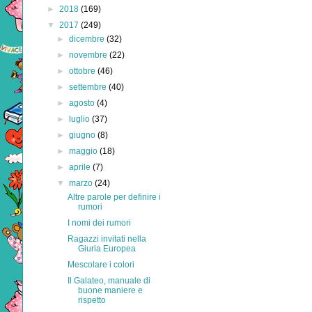
►
2018
(169)
▼
2017
(249)
►
dicembre
(32)
►
novembre
(22)
►
ottobre
(46)
►
settembre
(40)
►
agosto
(4)
►
luglio
(37)
►
giugno
(8)
►
maggio
(18)
►
aprile
(7)
▼
marzo
(24)
Altre parole per definire i
rumori
I nomi dei rumori
Ragazzi invitati nella
Giuria Europea
Mescolare i colori
Il Galateo, manuale di
buone maniere e
rispetto