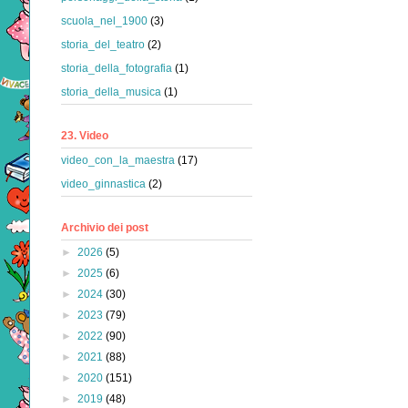
scuola_nel_1900
(3)
storia_del_teatro
(2)
storia_della_fotografia
(1)
storia_della_musica
(1)
23. Video
video_con_la_maestra
(17)
video_ginnastica
(2)
Archivio dei post
►
2026
(5)
►
2025
(6)
►
2024
(30)
►
2023
(79)
►
2022
(90)
►
2021
(88)
►
2020
(151)
►
2019
(48)