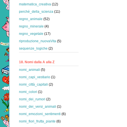
matematica_creativa
(12)
perché_della_scienza
(11)
regno_animale
(52)
regno_minerale
(4)
regno_vegetale
(17)
riproduzione_nuovaVita
(5)
sequenze_logiche
(2)
18. Nomi dalla A alla Z
nomi_animali
(5)
nomi_capi_vestiario
(1)
nomi_città_capitali
(2)
nomi_colori
(1)
nomi_dei_rumori
(2)
nomi_dei_versi_animali
(1)
nomi_emozioni_sentimenti
(6)
nomi_fiori_frutta_piante
(6)