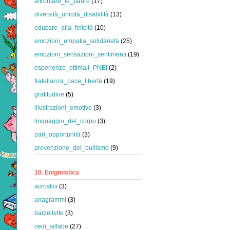
affrontare_le_paure
(17)
diversità_unicità_disabilità
(13)
educare_alla_felicità
(10)
emozioni_empatia_solidarietà
(25)
emozioni_sensazioni_sentimenti
(19)
esperienze_ottimali_PNEI
(2)
fratellanza_pace_libertà
(19)
gratitudine
(5)
illustrazioni_emotive
(3)
linguaggio_del_corpo
(3)
pari_opportunità
(3)
prevenzione_del_bullismo
(9)
10. Enigmistica
acrostici
(3)
anagrammi
(3)
barzellette
(3)
cedi_sillabe
(27)