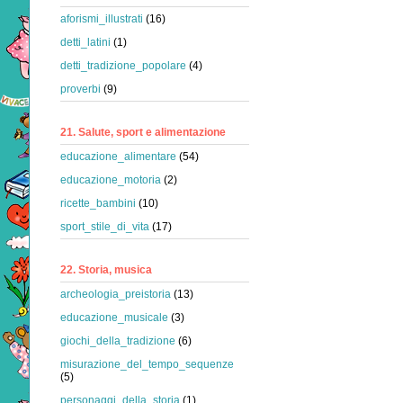
aforismi_illustrati
(16)
detti_latini
(1)
detti_tradizione_popolare
(4)
proverbi
(9)
21. Salute, sport e alimentazione
educazione_alimentare
(54)
educazione_motoria
(2)
ricette_bambini
(10)
sport_stile_di_vita
(17)
22. Storia, musica
archeologia_preistoria
(13)
educazione_musicale
(3)
giochi_della_tradizione
(6)
misurazione_del_tempo_sequenze
(5)
personaggi_della_storia
(1)