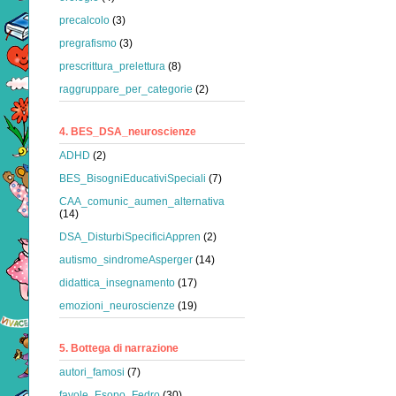
precalcolo
(3)
pregrafismo
(3)
prescrittura_prelettura
(8)
raggruppare_per_categorie
(2)
4. BES_DSA_neuroscienze
ADHD
(2)
BES_BisogniEducativiSpeciali
(7)
CAA_comunic_aumen_alternativa
(14)
DSA_DisturbiSpecificiAppren
(2)
autismo_sindromeAsperger
(14)
didattica_insegnamento
(17)
emozioni_neuroscienze
(19)
5. Bottega di narrazione
autori_famosi
(7)
favole_Esopo_Fedro
(30)