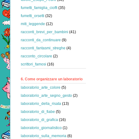
fumetti_famiglia_cioffi
(35)
fumetti_orsetti
(32)
miti_leggende
(12)
racconti_brevi_per_bambini
(41)
racconti_da_continuare
(9)
racconti_fantasmi_streghe
(4)
racconto_circolare
(2)
scrittori_famosi
(16)
6. Come organizzare un laboratorio
laboratorio_arte_colore
(5)
laboratorio_arte_segno_gesto
(2)
laboratorio_della_risata
(13)
laboratorio_di_fiabe
(5)
laboratorio_di_grafica
(16)
laboratorio_giornalistico
(1)
laboratorio_sulla_memoria
(6)