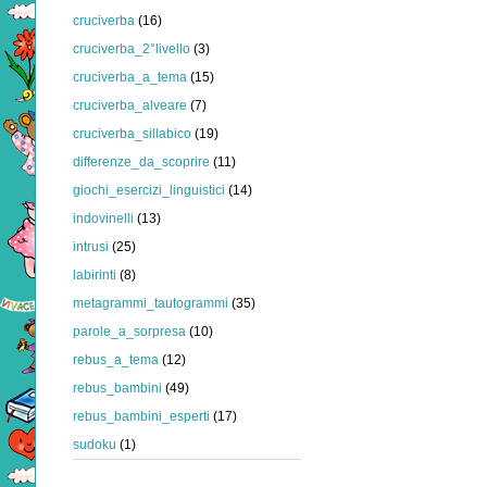
cruciverba
(16)
cruciverba_2°livello
(3)
cruciverba_a_tema
(15)
cruciverba_alveare
(7)
cruciverba_sillabico
(19)
differenze_da_scoprire
(11)
giochi_esercizi_linguistici
(14)
indovinelli
(13)
intrusi
(25)
labirinti
(8)
metagrammi_tautogrammi
(35)
parole_a_sorpresa
(10)
rebus_a_tema
(12)
rebus_bambini
(49)
rebus_bambini_esperti
(17)
sudoku
(1)