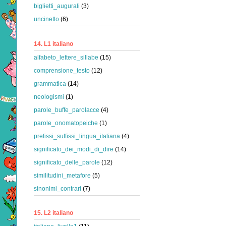
biglietti_augurali
(3)
uncinetto
(6)
14. L1 italiano
alfabeto_lettere_sillabe
(15)
comprensione_testo
(12)
grammatica
(14)
neologismi
(1)
parole_buffe_parolacce
(4)
parole_onomatopeiche
(1)
prefissi_suffissi_lingua_italiana
(4)
significato_dei_modi_di_dire
(14)
significato_delle_parole
(12)
similitudini_metafore
(5)
sinonimi_contrari
(7)
15. L2 italiano