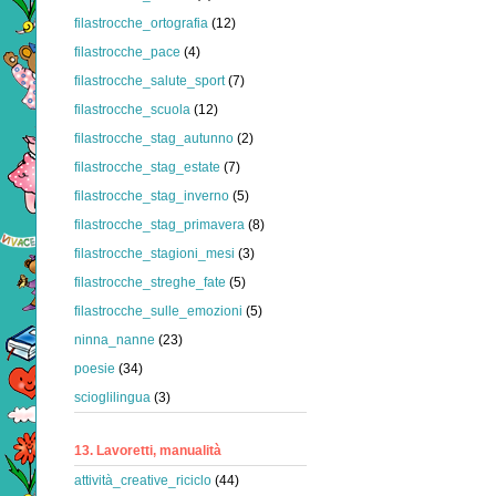
filastrocche_ortografia
(12)
filastrocche_pace
(4)
filastrocche_salute_sport
(7)
filastrocche_scuola
(12)
filastrocche_stag_autunno
(2)
filastrocche_stag_estate
(7)
filastrocche_stag_inverno
(5)
filastrocche_stag_primavera
(8)
filastrocche_stagioni_mesi
(3)
filastrocche_streghe_fate
(5)
filastrocche_sulle_emozioni
(5)
ninna_nanne
(23)
poesie
(34)
scioglilingua
(3)
13. Lavoretti, manualità
attività_creative_riciclo
(44)