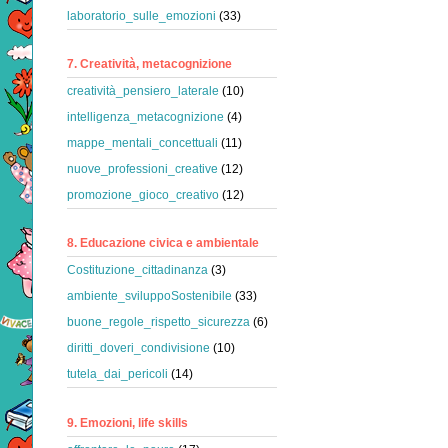
laboratorio_sulle_emozioni
(33)
7. Creatività, metacognizione
creatività_pensiero_laterale
(10)
intelligenza_metacognizione
(4)
mappe_mentali_concettuali
(11)
nuove_professioni_creative
(12)
promozione_gioco_creativo
(12)
8. Educazione civica e ambientale
Costituzione_cittadinanza
(3)
ambiente_sviluppoSostenibile
(33)
buone_regole_rispetto_sicurezza
(6)
diritti_doveri_condivisione
(10)
tutela_dai_pericoli
(14)
9. Emozioni, life skills