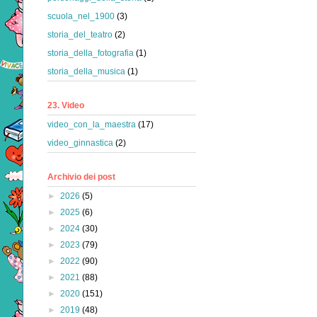
scuola_nel_1900
(3)
storia_del_teatro
(2)
storia_della_fotografia
(1)
storia_della_musica
(1)
23. Video
video_con_la_maestra
(17)
video_ginnastica
(2)
Archivio dei post
►
2026
(5)
►
2025
(6)
►
2024
(30)
►
2023
(79)
►
2022
(90)
►
2021
(88)
►
2020
(151)
►
2019
(48)