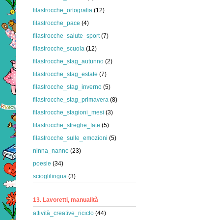
filastrocche_ortografia
(12)
filastrocche_pace
(4)
filastrocche_salute_sport
(7)
filastrocche_scuola
(12)
filastrocche_stag_autunno
(2)
filastrocche_stag_estate
(7)
filastrocche_stag_inverno
(5)
filastrocche_stag_primavera
(8)
filastrocche_stagioni_mesi
(3)
filastrocche_streghe_fate
(5)
filastrocche_sulle_emozioni
(5)
ninna_nanne
(23)
poesie
(34)
scioglilingua
(3)
13. Lavoretti, manualità
attività_creative_riciclo
(44)