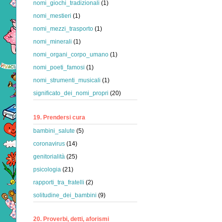
nomi_giochi_tradizionali
(1)
nomi_mestieri
(1)
nomi_mezzi_trasporto
(1)
nomi_minerali
(1)
nomi_organi_corpo_umano
(1)
nomi_poeti_famosi
(1)
nomi_strumenti_musicali
(1)
significato_dei_nomi_propri
(20)
19. Prendersi cura
bambini_salute
(5)
coronavirus
(14)
genitorialità
(25)
psicologia
(21)
rapporti_tra_fratelli
(2)
solitudine_dei_bambini
(9)
20. Proverbi, detti, aforismi