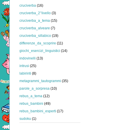
cruciverba
(16)
cruciverba_2°livello
(3)
cruciverba_a_tema
(15)
cruciverba_alveare
(7)
cruciverba_sillabico
(19)
differenze_da_scoprire
(11)
giochi_esercizi_linguistici
(14)
indovinelli
(13)
intrusi
(25)
labirinti
(8)
metagrammi_tautogrammi
(35)
parole_a_sorpresa
(10)
rebus_a_tema
(12)
rebus_bambini
(49)
rebus_bambini_esperti
(17)
sudoku
(1)