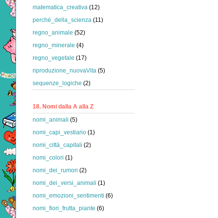
matematica_creativa
(12)
perché_della_scienza
(11)
regno_animale
(52)
regno_minerale
(4)
regno_vegetale
(17)
riproduzione_nuovaVita
(5)
sequenze_logiche
(2)
18. Nomi dalla A alla Z
nomi_animali
(5)
nomi_capi_vestiario
(1)
nomi_città_capitali
(2)
nomi_colori
(1)
nomi_dei_rumori
(2)
nomi_dei_versi_animali
(1)
nomi_emozioni_sentimenti
(6)
nomi_fiori_frutta_piante
(6)