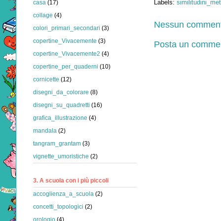
Labels:
similitudini_me
casa
(17)
collage
(4)
Nessun comment
colori_primari_secondari
(3)
copertine_Vivacemente
(3)
Posta un comme
copertine_Vivacemente2
(4)
copertine_per_quaderni
(10)
cornicette
(12)
disegni_da_colorare
(8)
disegni_su_quadretti
(16)
grafica_illustrazione
(4)
mandala
(2)
tangram_grantam
(3)
vignette_umoristiche
(2)
3. A scuola con i più piccoli
accoglienza_a_scuola
(2)
concetti_topologici
(2)
orologio
(4)