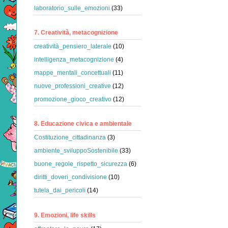
laboratorio_sulle_emozioni
(33)
7. Creatività, metacognizione
creatività_pensiero_laterale
(10)
intelligenza_metacognizione
(4)
mappe_mentali_concettuali
(11)
nuove_professioni_creative
(12)
promozione_gioco_creativo
(12)
8. Educazione civica e ambientale
Costituzione_cittadinanza
(3)
ambiente_sviluppoSostenibile
(33)
buone_regole_rispetto_sicurezza
(6)
diritti_doveri_condivisione
(10)
tutela_dai_pericoli
(14)
9. Emozioni, life skills