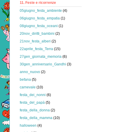
11. Feste e ricorrenze
05giugno_festa_ambiente
(4)
06giugno_festa_empatia
(1)
08giugno_festa_oceani
(1)
20nov_diritti_bambini
(2)
21nov_festa_alberi
(2)
22aprile_festa_Terra
(15)
27gen_giornata_memoria
(6)
30gen_anniversario_Gandhi
(3)
anno_nuovo
(2)
befana
(5)
carnevale
(10)
festa_dei_nonni
(6)
festa_del_papà
(5)
festa_della_donna
(2)
festa_della_mamma
(10)
halloween
(4)