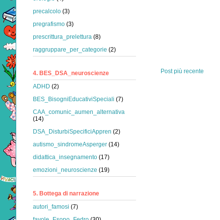
precalcolo
(3)
pregrafismo
(3)
prescrittura_prelettura
(8)
raggruppare_per_categorie
(2)
Post più recente
4. BES_DSA_neuroscienze
ADHD
(2)
BES_BisogniEducativiSpeciali
(7)
CAA_comunic_aumen_alternativa
(14)
DSA_DisturbiSpecificiAppren
(2)
autismo_sindromeAsperger
(14)
didattica_insegnamento
(17)
emozioni_neuroscienze
(19)
5. Bottega di narrazione
autori_famosi
(7)
favole_Esopo_Fedro
(30)