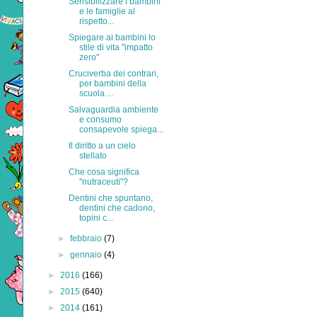
Sensibilizzare i bambini
e le famiglie al
rispetto...
Spiegare ai bambini lo
stile di vita "impatto
zero"
Cruciverba dei contrari,
per bambini della
scuola ...
Salvaguardia ambiente
e consumo
consapevole spiega...
Il diritto a un cielo
stellato
Che cosa significa
"nutraceuti"?
Dentini che spuntano,
dentini che cadono,
topini c...
►
febbraio
(7)
►
gennaio
(4)
►
2016
(166)
►
2015
(640)
►
2014
(161)