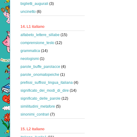
biglietti_augurali
(3)
uncinetto
(6)
14. L1 italiano
alfabeto_lettere_sillabe
(15)
comprensione_testo
(12)
grammatica
(14)
neologismi
(1)
parole_buffe_parolacce
(4)
parole_onomatopeiche
(1)
prefissi_suffissi_lingua_italiana
(4)
significato_dei_modi_di_dire
(14)
significato_delle_parole
(12)
similitudini_metafore
(5)
sinonimi_contrari
(7)
15. L2 italiano