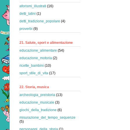
aforismi_illustrati
(16)
detti_latini
(1)
detti_tradizione_popolare
(4)
proverbi
(9)
21. Salute, sport e alimentazione
educazione_alimentare
(54)
educazione_motoria
(2)
ricette_bambini
(10)
sport_stile_di_vita
(17)
22. Storia, musica
archeologia_preistoria
(13)
educazione_musicale
(3)
giochi_della_tradizione
(6)
misurazione_del_tempo_sequenze
(5)
personaggi_della_storia
(1)