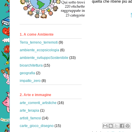
quella che ritiene più 
1. A come Ambiente
Terra_terreno_terremoti
(9)
ambiente_ecopsicologia
(6)
ambiente_sviluppoSostenibile
(33)
bioarchitettura
(15)
geografia
(2)
impatto_zero
(8)
2. Arte e immagine
arte_correnti_artistiche
(16)
arte_terapia
(1)
artisti_famosi
(14)
carte_gioco_disegno
(15)