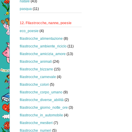
natale
(43)
pasqua
(11)
12. Filastrocche, nanne, poesie
eco_poesie
(4)
filastrocche_alimentazione
(8)
filastrocche_ambiente_riciclo
(11)
filastrocche_amicizia_amore
(13)
filastrocche_animali
(24)
filastrocche_bizzarre
(15)
filastrocche_carnevale
(4)
filastrocche_colori
(5)
filastrocche_corpo_umano
(9)
filastrocche_diverse_abilità
(2)
filastrocche_giorno_notte_ore
(3)
filastrocche_in_automobile
(4)
filastrocche_mestieri
(7)
filastrocche_numeri
(5)