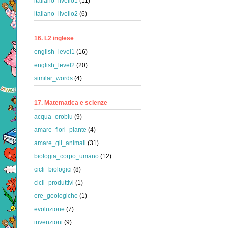
italiano_livello1
(11)
italiano_livello2
(6)
16. L2 inglese
english_level1
(16)
english_level2
(20)
similar_words
(4)
17. Matematica e scienze
acqua_oroblu
(9)
amare_fiori_piante
(4)
amare_gli_animali
(31)
biologia_corpo_umano
(12)
cicli_biologici
(8)
cicli_produttivi
(1)
ere_geologiche
(1)
evoluzione
(7)
invenzioni
(9)