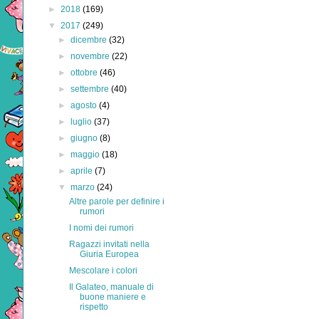
►
2018
(169)
▼
2017
(249)
►
dicembre
(32)
►
novembre
(22)
►
ottobre
(46)
►
settembre
(40)
►
agosto
(4)
►
luglio
(37)
►
giugno
(8)
►
maggio
(18)
►
aprile
(7)
▼
marzo
(24)
Altre parole per definire i
rumori
I nomi dei rumori
Ragazzi invitati nella
Giuria Europea
Mescolare i colori
Il Galateo, manuale di
buone maniere e
rispetto