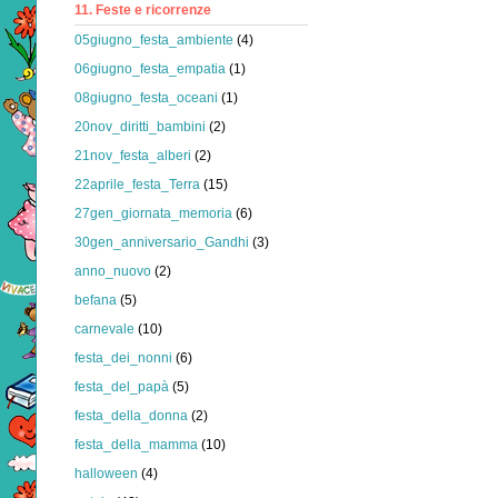
11. Feste e ricorrenze
05giugno_festa_ambiente
(4)
06giugno_festa_empatia
(1)
08giugno_festa_oceani
(1)
20nov_diritti_bambini
(2)
21nov_festa_alberi
(2)
22aprile_festa_Terra
(15)
27gen_giornata_memoria
(6)
30gen_anniversario_Gandhi
(3)
anno_nuovo
(2)
befana
(5)
carnevale
(10)
festa_dei_nonni
(6)
festa_del_papà
(5)
festa_della_donna
(2)
festa_della_mamma
(10)
halloween
(4)