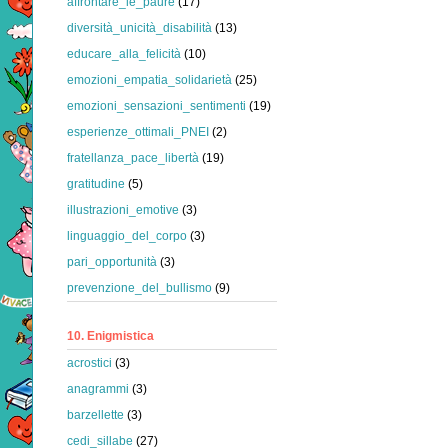
affrontare_le_paure
(17)
diversità_unicità_disabilità
(13)
educare_alla_felicità
(10)
emozioni_empatia_solidarietà
(25)
emozioni_sensazioni_sentimenti
(19)
esperienze_ottimali_PNEI
(2)
fratellanza_pace_libertà
(19)
gratitudine
(5)
illustrazioni_emotive
(3)
linguaggio_del_corpo
(3)
pari_opportunità
(3)
prevenzione_del_bullismo
(9)
10. Enigmistica
acrostici
(3)
anagrammi
(3)
barzellette
(3)
cedi_sillabe
(27)