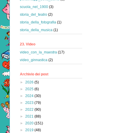
scuola_nel_1900
(3)
storia_del_teatro
(2)
storia_della_fotografia
(1)
storia_della_musica
(1)
23. Video
video_con_la_maestra
(17)
video_ginnastica
(2)
Archivio dei post
►
2026
(5)
►
2025
(6)
►
2024
(30)
►
2023
(79)
►
2022
(90)
►
2021
(88)
►
2020
(151)
►
2019
(48)