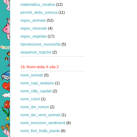
matematica_creativa
(12)
perché_della_scienza
(11)
regno_animale
(52)
regno_minerale
(4)
regno_vegetale
(17)
riproduzione_nuovaVita
(5)
sequenze_logiche
(2)
18. Nomi dalla A alla Z
nomi_animali
(5)
nomi_capi_vestiario
(1)
nomi_città_capitali
(2)
nomi_colori
(1)
nomi_dei_rumori
(2)
nomi_dei_versi_animali
(1)
nomi_emozioni_sentimenti
(6)
nomi_fiori_frutta_piante
(6)