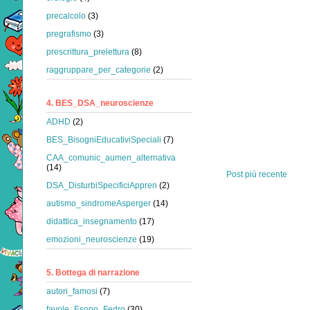
precalcolo
(3)
pregrafismo
(3)
prescrittura_prelettura
(8)
raggruppare_per_categorie
(2)
4. BES_DSA_neuroscienze
ADHD
(2)
BES_BisogniEducativiSpeciali
(7)
CAA_comunic_aumen_alternativa
(14)
Post più recente
DSA_DisturbiSpecificiAppren
(2)
autismo_sindromeAsperger
(14)
didattica_insegnamento
(17)
emozioni_neuroscienze
(19)
5. Bottega di narrazione
autori_famosi
(7)
favole_Esopo_Fedro
(30)