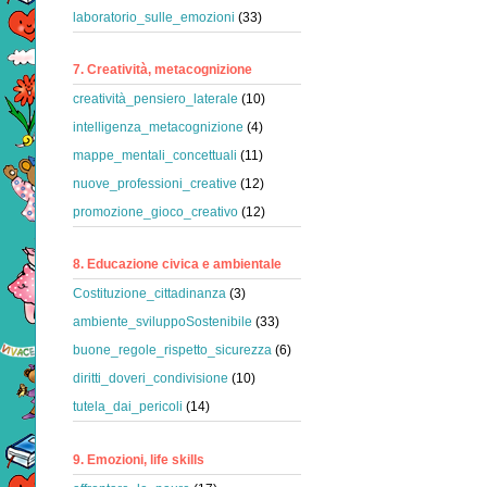
laboratorio_sulle_emozioni
(33)
7. Creatività, metacognizione
creatività_pensiero_laterale
(10)
intelligenza_metacognizione
(4)
mappe_mentali_concettuali
(11)
nuove_professioni_creative
(12)
promozione_gioco_creativo
(12)
8. Educazione civica e ambientale
Costituzione_cittadinanza
(3)
ambiente_sviluppoSostenibile
(33)
buone_regole_rispetto_sicurezza
(6)
diritti_doveri_condivisione
(10)
tutela_dai_pericoli
(14)
9. Emozioni, life skills