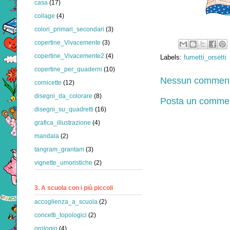
casa
(17)
collage
(4)
colori_primari_secondari
(3)
copertine_Vivacemente
(3)
copertine_Vivacemente2
(4)
Labels:
fumetti_orsetti
copertine_per_quaderni
(10)
Nessun comment
cornicette
(12)
disegni_da_colorare
(8)
Posta un comme
disegni_su_quadretti
(16)
grafica_illustrazione
(4)
mandala
(2)
tangram_grantam
(3)
vignette_umoristiche
(2)
3. A scuola con i più piccoli
accoglienza_a_scuola
(2)
concetti_topologici
(2)
orologio
(4)