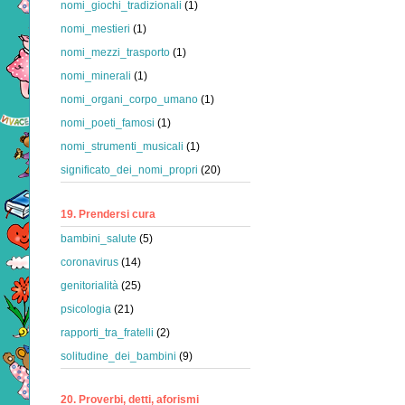
nomi_giochi_tradizionali
(1)
nomi_mestieri
(1)
nomi_mezzi_trasporto
(1)
nomi_minerali
(1)
nomi_organi_corpo_umano
(1)
nomi_poeti_famosi
(1)
nomi_strumenti_musicali
(1)
significato_dei_nomi_propri
(20)
19. Prendersi cura
bambini_salute
(5)
coronavirus
(14)
genitorialità
(25)
psicologia
(21)
rapporti_tra_fratelli
(2)
solitudine_dei_bambini
(9)
20. Proverbi, detti, aforismi