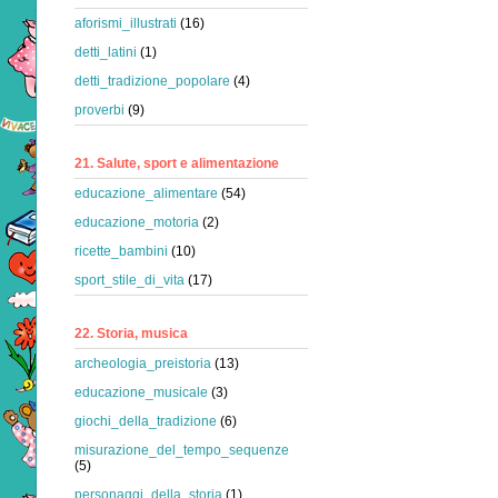
aforismi_illustrati
(16)
detti_latini
(1)
detti_tradizione_popolare
(4)
proverbi
(9)
21. Salute, sport e alimentazione
educazione_alimentare
(54)
educazione_motoria
(2)
ricette_bambini
(10)
sport_stile_di_vita
(17)
22. Storia, musica
archeologia_preistoria
(13)
educazione_musicale
(3)
giochi_della_tradizione
(6)
misurazione_del_tempo_sequenze
(5)
personaggi_della_storia
(1)