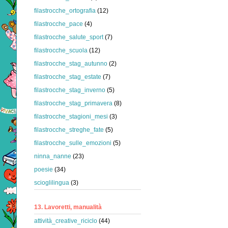
filastrocche_ortografia
(12)
filastrocche_pace
(4)
filastrocche_salute_sport
(7)
filastrocche_scuola
(12)
filastrocche_stag_autunno
(2)
filastrocche_stag_estate
(7)
filastrocche_stag_inverno
(5)
filastrocche_stag_primavera
(8)
filastrocche_stagioni_mesi
(3)
filastrocche_streghe_fate
(5)
filastrocche_sulle_emozioni
(5)
ninna_nanne
(23)
poesie
(34)
scioglilingua
(3)
13. Lavoretti, manualità
attività_creative_riciclo
(44)