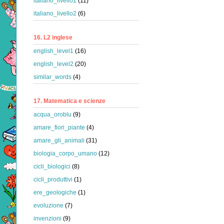
italiano_livello1
(11)
italiano_livello2
(6)
16. L2 inglese
english_level1
(16)
english_level2
(20)
similar_words
(4)
17. Matematica e scienze
acqua_oroblu
(9)
amare_fiori_piante
(4)
amare_gli_animali
(31)
biologia_corpo_umano
(12)
cicli_biologici
(8)
cicli_produttivi
(1)
ere_geologiche
(1)
evoluzione
(7)
invenzioni
(9)