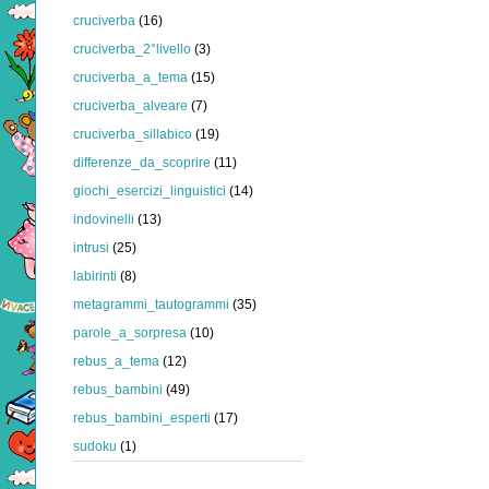
cruciverba
(16)
cruciverba_2°livello
(3)
cruciverba_a_tema
(15)
cruciverba_alveare
(7)
cruciverba_sillabico
(19)
differenze_da_scoprire
(11)
giochi_esercizi_linguistici
(14)
indovinelli
(13)
intrusi
(25)
labirinti
(8)
metagrammi_tautogrammi
(35)
parole_a_sorpresa
(10)
rebus_a_tema
(12)
rebus_bambini
(49)
rebus_bambini_esperti
(17)
sudoku
(1)