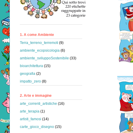
1. A come Ambiente
Terra_terreno_terremoti
(9)
ambiente_ecopsicologia
(6)
ambiente_sviluppoSostenibile
(33)
bioarchitettura
(15)
geografia
(2)
impatto_zero
(8)
2. Arte e immagine
arte_correnti_artistiche
(16)
arte_terapia
(1)
artisti_famosi
(14)
carte_gioco_disegno
(15)