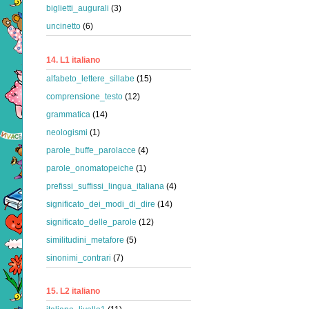
biglietti_augurali
(3)
uncinetto
(6)
14. L1 italiano
alfabeto_lettere_sillabe
(15)
comprensione_testo
(12)
grammatica
(14)
neologismi
(1)
parole_buffe_parolacce
(4)
parole_onomatopeiche
(1)
prefissi_suffissi_lingua_italiana
(4)
significato_dei_modi_di_dire
(14)
significato_delle_parole
(12)
similitudini_metafore
(5)
sinonimi_contrari
(7)
15. L2 italiano