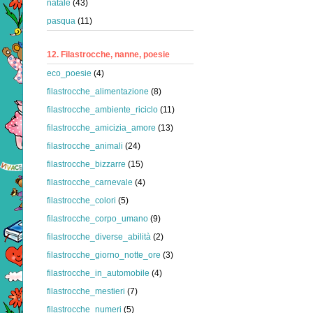
natale
(43)
pasqua
(11)
12. Filastrocche, nanne, poesie
eco_poesie
(4)
filastrocche_alimentazione
(8)
filastrocche_ambiente_riciclo
(11)
filastrocche_amicizia_amore
(13)
filastrocche_animali
(24)
filastrocche_bizzarre
(15)
filastrocche_carnevale
(4)
filastrocche_colori
(5)
filastrocche_corpo_umano
(9)
filastrocche_diverse_abilità
(2)
filastrocche_giorno_notte_ore
(3)
filastrocche_in_automobile
(4)
filastrocche_mestieri
(7)
filastrocche_numeri
(5)