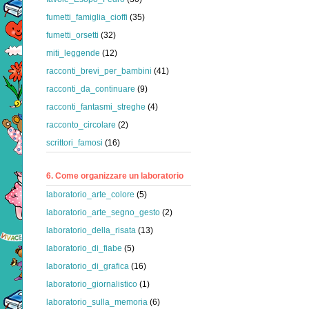
fumetti_famiglia_cioffi
(35)
fumetti_orsetti
(32)
miti_leggende
(12)
racconti_brevi_per_bambini
(41)
racconti_da_continuare
(9)
racconti_fantasmi_streghe
(4)
racconto_circolare
(2)
scrittori_famosi
(16)
6. Come organizzare un laboratorio
laboratorio_arte_colore
(5)
laboratorio_arte_segno_gesto
(2)
laboratorio_della_risata
(13)
laboratorio_di_fiabe
(5)
laboratorio_di_grafica
(16)
laboratorio_giornalistico
(1)
laboratorio_sulla_memoria
(6)