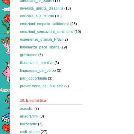
affrontare_le_paure
(17)
diversità_unicità_disabilità
(13)
educare_alla_felicità
(10)
emozioni_empatia_solidarietà
(25)
emozioni_sensazioni_sentimenti
(19)
esperienze_ottimali_PNEI
(2)
fratellanza_pace_libertà
(19)
gratitudine
(5)
illustrazioni_emotive
(3)
linguaggio_del_corpo
(3)
pari_opportunità
(3)
prevenzione_del_bullismo
(9)
10. Enigmistica
acrostici
(3)
anagrammi
(3)
barzellette
(3)
cedi_sillabe
(27)