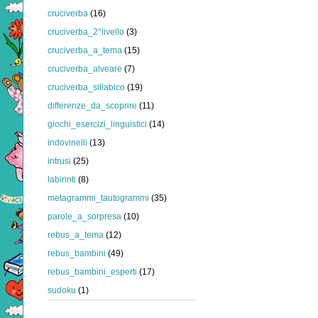
cruciverba
(16)
cruciverba_2°livello
(3)
cruciverba_a_tema
(15)
cruciverba_alveare
(7)
cruciverba_sillabico
(19)
differenze_da_scoprire
(11)
giochi_esercizi_linguistici
(14)
indovinelli
(13)
intrusi
(25)
labirinti
(8)
metagrammi_tautogrammi
(35)
parole_a_sorpresa
(10)
rebus_a_tema
(12)
rebus_bambini
(49)
rebus_bambini_esperti
(17)
sudoku
(1)