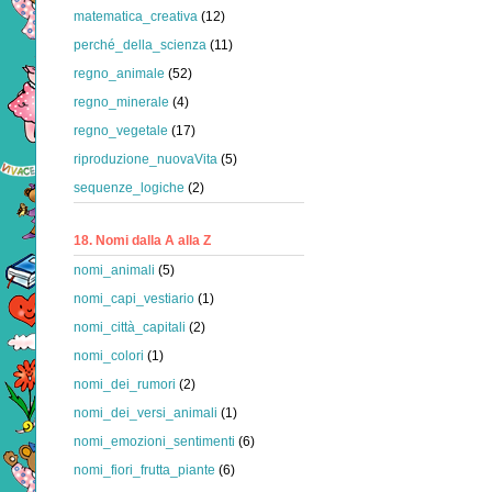
matematica_creativa
(12)
perché_della_scienza
(11)
regno_animale
(52)
regno_minerale
(4)
regno_vegetale
(17)
riproduzione_nuovaVita
(5)
sequenze_logiche
(2)
18. Nomi dalla A alla Z
nomi_animali
(5)
nomi_capi_vestiario
(1)
nomi_città_capitali
(2)
nomi_colori
(1)
nomi_dei_rumori
(2)
nomi_dei_versi_animali
(1)
nomi_emozioni_sentimenti
(6)
nomi_fiori_frutta_piante
(6)