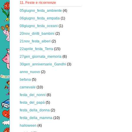
11. Feste e ricorrenze
05giugno_festa_ambiente
(4)
06giugno_festa_empatia
(1)
08giugno_festa_oceani
(1)
20nov_diritti_bambini
(2)
21nov_festa_alberi
(2)
22aprile_festa_Terra
(15)
27gen_giornata_memoria
(6)
30gen_anniversario_Gandhi
(3)
anno_nuovo
(2)
befana
(5)
carnevale
(10)
festa_dei_nonni
(6)
festa_del_papà
(5)
festa_della_donna
(2)
festa_della_mamma
(10)
halloween
(4)