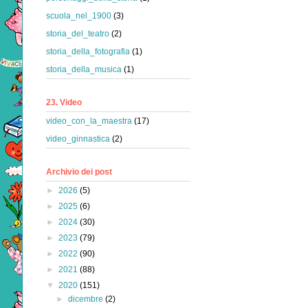
scuola_nel_1900
(3)
storia_del_teatro
(2)
storia_della_fotografia
(1)
storia_della_musica
(1)
23. Video
video_con_la_maestra
(17)
video_ginnastica
(2)
Archivio dei post
►
2026
(5)
►
2025
(6)
►
2024
(30)
►
2023
(79)
►
2022
(90)
►
2021
(88)
▼
2020
(151)
►
dicembre
(2)