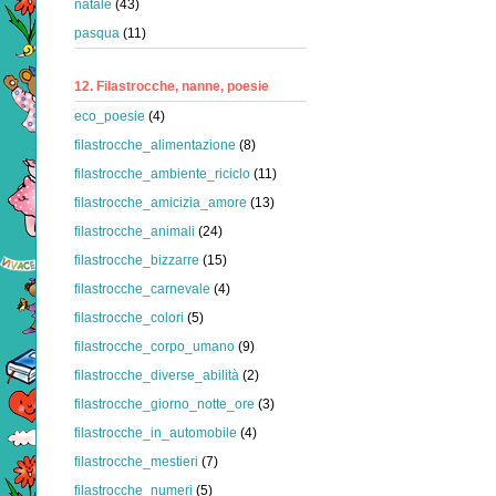
natale
(43)
pasqua
(11)
12. Filastrocche, nanne, poesie
eco_poesie
(4)
filastrocche_alimentazione
(8)
filastrocche_ambiente_riciclo
(11)
filastrocche_amicizia_amore
(13)
filastrocche_animali
(24)
filastrocche_bizzarre
(15)
filastrocche_carnevale
(4)
filastrocche_colori
(5)
filastrocche_corpo_umano
(9)
filastrocche_diverse_abilità
(2)
filastrocche_giorno_notte_ore
(3)
filastrocche_in_automobile
(4)
filastrocche_mestieri
(7)
filastrocche_numeri
(5)