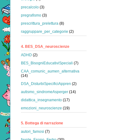
precalcolo
(3)
pregrafismo
(3)
prescrittura_prelettura
(8)
raggruppare_per_categorie
(2)
4. BES_DSA_neuroscienze
ADHD
(2)
BES_BisogniEducativiSpeciali
(7)
CAA_comunic_aumen_alternativa
(14)
DSA_DisturbiSpecificiAppren
(2)
autismo_sindromeAsperger
(14)
didattica_insegnamento
(17)
emozioni_neuroscienze
(19)
5. Bottega di narrazione
autori_famosi
(7)
favole_Esopo_Fedro
(30)