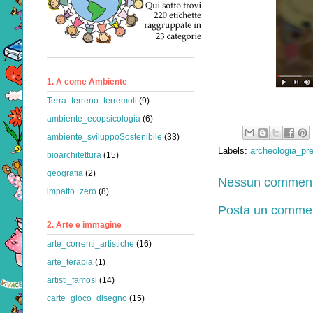
1. A come Ambiente
Terra_terreno_terremoti
(9)
ambiente_ecopsicologia
(6)
ambiente_sviluppoSostenibile
(33)
Labels:
archeologia_pre
bioarchitettura
(15)
geografia
(2)
Nessun comment
impatto_zero
(8)
Posta un comme
2. Arte e immagine
arte_correnti_artistiche
(16)
arte_terapia
(1)
artisti_famosi
(14)
carte_gioco_disegno
(15)