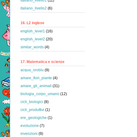
italiano_livello1
(11)
italiano_livello2
(6)
16. L2 inglese
english_level1
(16)
english_level2
(20)
similar_words
(4)
17. Matematica e scienze
acqua_oroblu
(9)
amare_fiori_piante
(4)
amare_gli_animali
(31)
biologia_corpo_umano
(12)
cicli_biologici
(8)
cicli_produttivi
(1)
ere_geologiche
(1)
evoluzione
(7)
invenzioni
(9)