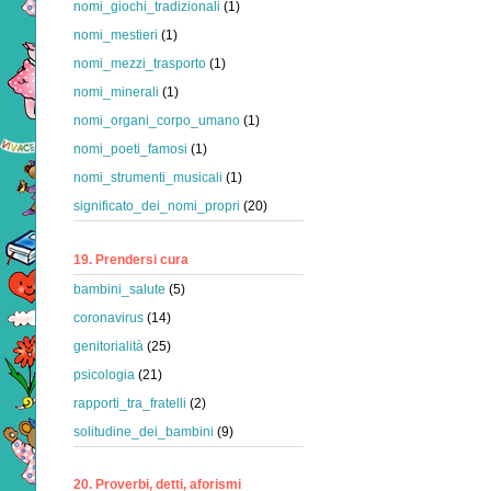
nomi_giochi_tradizionali
(1)
nomi_mestieri
(1)
nomi_mezzi_trasporto
(1)
nomi_minerali
(1)
nomi_organi_corpo_umano
(1)
nomi_poeti_famosi
(1)
nomi_strumenti_musicali
(1)
significato_dei_nomi_propri
(20)
19. Prendersi cura
bambini_salute
(5)
coronavirus
(14)
genitorialità
(25)
psicologia
(21)
rapporti_tra_fratelli
(2)
solitudine_dei_bambini
(9)
20. Proverbi, detti, aforismi