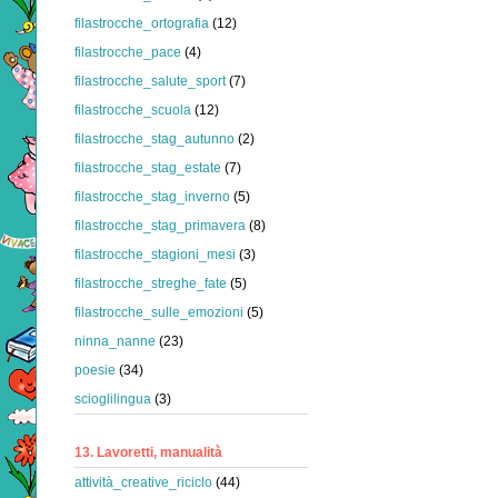
filastrocche_ortografia
(12)
filastrocche_pace
(4)
filastrocche_salute_sport
(7)
filastrocche_scuola
(12)
filastrocche_stag_autunno
(2)
filastrocche_stag_estate
(7)
filastrocche_stag_inverno
(5)
filastrocche_stag_primavera
(8)
filastrocche_stagioni_mesi
(3)
filastrocche_streghe_fate
(5)
filastrocche_sulle_emozioni
(5)
ninna_nanne
(23)
poesie
(34)
scioglilingua
(3)
13. Lavoretti, manualità
attività_creative_riciclo
(44)