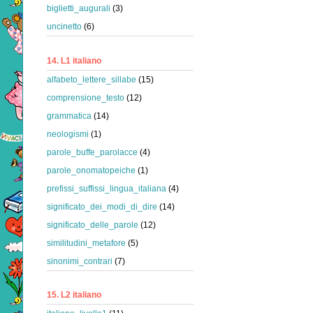
biglietti_augurali
(3)
uncinetto
(6)
14. L1 italiano
alfabeto_lettere_sillabe
(15)
comprensione_testo
(12)
grammatica
(14)
neologismi
(1)
parole_buffe_parolacce
(4)
parole_onomatopeiche
(1)
prefissi_suffissi_lingua_italiana
(4)
significato_dei_modi_di_dire
(14)
significato_delle_parole
(12)
similitudini_metafore
(5)
sinonimi_contrari
(7)
15. L2 italiano