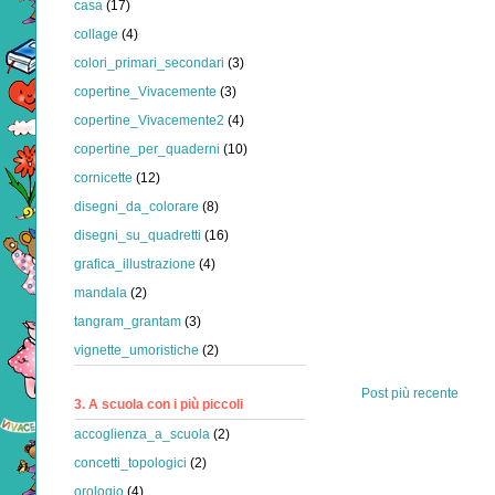
casa
(17)
collage
(4)
colori_primari_secondari
(3)
copertine_Vivacemente
(3)
copertine_Vivacemente2
(4)
copertine_per_quaderni
(10)
cornicette
(12)
disegni_da_colorare
(8)
disegni_su_quadretti
(16)
grafica_illustrazione
(4)
mandala
(2)
tangram_grantam
(3)
vignette_umoristiche
(2)
Post più recente
3. A scuola con i più piccoli
accoglienza_a_scuola
(2)
concetti_topologici
(2)
orologio
(4)