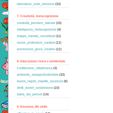
laboratorio_sulle_emozioni
(33)
7. Creatività, metacognizione
creatività_pensiero_laterale
(10)
intelligenza_metacognizione
(4)
mappe_mentali_concettuali
(11)
nuove_professioni_creative
(12)
promozione_gioco_creativo
(12)
8. Educazione civica e ambientale
Costituzione_cittadinanza
(3)
ambiente_sviluppoSostenibile
(33)
buone_regole_rispetto_sicurezza
(6)
diritti_doveri_condivisione
(10)
tutela_dai_pericoli
(14)
9. Emozioni, life skills