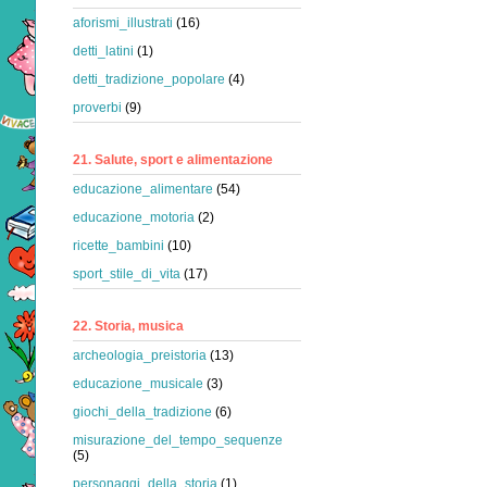
aforismi_illustrati
(16)
detti_latini
(1)
detti_tradizione_popolare
(4)
proverbi
(9)
21. Salute, sport e alimentazione
educazione_alimentare
(54)
educazione_motoria
(2)
ricette_bambini
(10)
sport_stile_di_vita
(17)
22. Storia, musica
archeologia_preistoria
(13)
educazione_musicale
(3)
giochi_della_tradizione
(6)
misurazione_del_tempo_sequenze
(5)
personaggi_della_storia
(1)