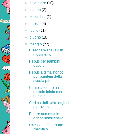
►
novembre
(10)
►
ottobre
(2)
►
settembre
(2)
►
agosto
(4)
►
luglio
(11)
►
giugno
(10)
▼
maggio
(27)
Disegnare i cavalli in
movimento
Rebus per bambini
esperti
Rebus a tema storico
per bambini della
scuola prim...
Come costruire un
piccolo telaio con i
bambini
Cartina dell'Italia: regioni
e province
Ridere aumenta le
difese immunitarie
I mestieri nel periodo
Neolitico