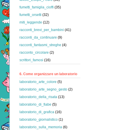
fumetti_famiglia_cioffi
(35)
fumetti_orsetti
(32)
miti_leggende
(12)
racconti_brevi_per_bambini
(41)
racconti_da_continuare
(9)
racconti_fantasmi_streghe
(4)
racconto_circolare
(2)
scrittori_famosi
(16)
6. Come organizzare un laboratorio
laboratorio_arte_colore
(5)
laboratorio_arte_segno_gesto
(2)
laboratorio_della_risata
(13)
laboratorio_di_fiabe
(5)
laboratorio_di_grafica
(16)
laboratorio_giornalistico
(1)
laboratorio_sulla_memoria
(6)