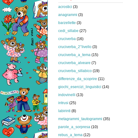
acrostici
(3)
anagrammi
(3)
barzellette
(3)
cedi_sillabe
(27)
cruciverba
(16)
cruciverba_2°livello
(3)
cruciverba_a_tema
(15)
cruciverba_alveare
(7)
cruciverba_sillabico
(19)
differenze_da_scoprire
(11)
giochi_esercizi_linguistici
(14)
indovinelli
(13)
intrusi
(25)
labirinti
(8)
metagrammi_tautogrammi
(35)
parole_a_sorpresa
(10)
rebus_a_tema
(12)