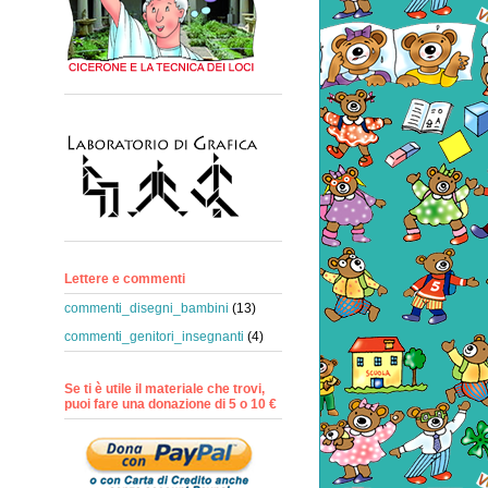
Lettere e commenti
commenti_disegni_bambini
(13)
commenti_genitori_insegnanti
(4)
Se ti è utile il materiale che trovi,
puoi fare una donazione di 5 o 10 €