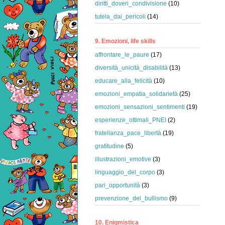
diritti_doveri_condivisione
(10)
tutela_dai_pericoli
(14)
9. Emozioni, life skills
affrontare_le_paure
(17)
diversità_unicità_disabilità
(13)
educare_alla_felicità
(10)
emozioni_empatia_solidarietà
(25)
emozioni_sensazioni_sentimenti
(19)
esperienze_ottimali_PNEI
(2)
fratellanza_pace_libertà
(19)
gratitudine
(5)
illustrazioni_emotive
(3)
linguaggio_del_corpo
(3)
pari_opportunità
(3)
prevenzione_del_bullismo
(9)
10. Enigmistica