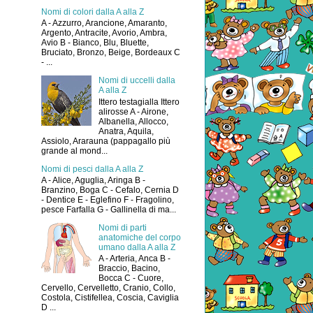
Nomi di colori dalla A alla Z
A - Azzurro, Arancione, Amaranto,
Argento, Antracite, Avorio, Ambra,
Avio B - Bianco, Blu, Bluette,
Bruciato, Bronzo, Beige, Bordeaux C
- ...
Nomi di uccelli dalla
A alla Z
Ittero testagialla Ittero
alirosse A - Airone,
Albanella, Allocco,
Anatra, Aquila,
Assiolo, Ararauna (pappagallo più
grande al mond...
Nomi di pesci dalla A alla Z
A - Alice, Aguglia, Aringa B -
Branzino, Boga C - Cefalo, Cernia D
- Dentice E - Eglefino F - Fragolino,
pesce Farfalla G - Gallinella di ma...
Nomi di parti
anatomiche del corpo
umano dalla A alla Z
A - Arteria, Anca B -
Braccio, Bacino,
Bocca C - Cuore,
Cervello, Cervelletto, Cranio, Collo,
Costola, Cistifellea, Coscia, Caviglia
D ...