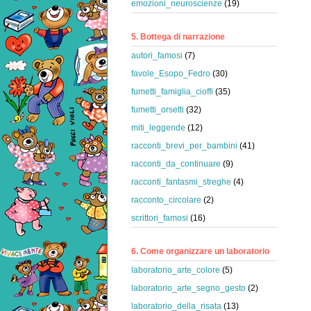
emozioni_neuroscienze
(19)
5. Bottega di narrazione
autori_famosi
(7)
favole_Esopo_Fedro
(30)
fumetti_famiglia_cioffi
(35)
fumetti_orsetti
(32)
miti_leggende
(12)
racconti_brevi_per_bambini
(41)
racconti_da_continuare
(9)
racconti_fantasmi_streghe
(4)
racconto_circolare
(2)
scrittori_famosi
(16)
6. Come organizzare un laboratorio
laboratorio_arte_colore
(5)
laboratorio_arte_segno_gesto
(2)
laboratorio_della_risata
(13)