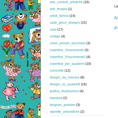
arte_correnti_artistiche
(16)
La
arte_terapia
(1)
artisti_famosi
(14)
N
carte_gioco_disegno
(15)
P
casa
(17)
collage
(4)
colori_primari_secondari
(3)
copertine_Vivacemente
(3)
copertine_Vivacemente2
(4)
copertine_per_quaderni
(10)
cornicette
(12)
disegni_da_colorare
(8)
disegni_su_quadretti
(16)
grafica_illustrazione
(4)
mandala
(2)
tangram_grantam
(3)
vignette_umoristiche
(2)