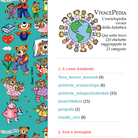
1. A come Ambiente
Terra_terreno_terremoti
(9)
ambiente_ecopsicologia
(6)
ambiente_sviluppoSostenibile
(33)
bioarchitettura
(15)
geografia
(2)
impatto_zero
(8)
2. Arte e immagine