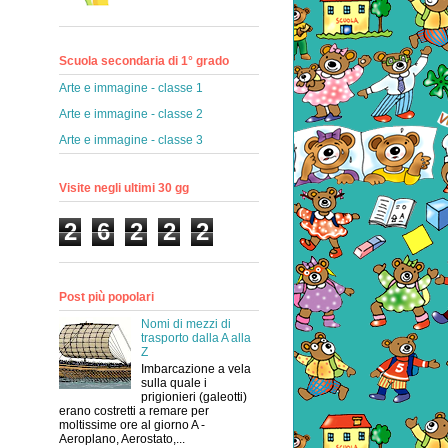
Scuola secondaria di 1° grado
Arte e immagine - classe 1
Arte e immagine - classe 2
Arte e immagine - classe 3
Visite negli ultimi 30 gg
2
6
2
2
2
Post più popolari
Nomi di mezzi di
trasporto dalla A alla
Z
Imbarcazione a vela
sulla quale i
prigionieri (galeotti)
erano costretti a remare per
moltissime ore al giorno A -
Aeroplano, Aerostato,...