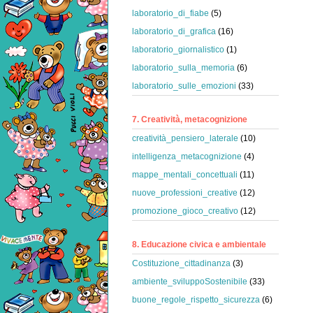
laboratorio_di_fiabe
(5)
laboratorio_di_grafica
(16)
laboratorio_giornalistico
(1)
laboratorio_sulla_memoria
(6)
laboratorio_sulle_emozioni
(33)
7. Creatività, metacognizione
creatività_pensiero_laterale
(10)
intelligenza_metacognizione
(4)
mappe_mentali_concettuali
(11)
nuove_professioni_creative
(12)
promozione_gioco_creativo
(12)
8. Educazione civica e ambientale
Costituzione_cittadinanza
(3)
ambiente_sviluppoSostenibile
(33)
buone_regole_rispetto_sicurezza
(6)