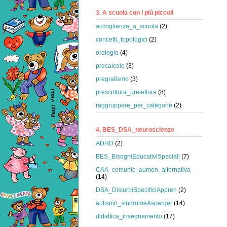
3. A scuola con i più piccoli
accoglienza_a_scuola
(2)
concetti_topologici
(2)
orologio
(4)
precalcolo
(3)
pregrafismo
(3)
prescrittura_prelettura
(8)
raggruppare_per_categorie
(2)
4. BES_DSA_neuroscienze
ADHD
(2)
BES_BisogniEducativiSpeciali
(7)
CAA_comunic_aumen_alternativa
(14)
DSA_DisturbiSpecificiAppren
(2)
autismo_sindromeAsperger
(14)
didattica_insegnamento
(17)