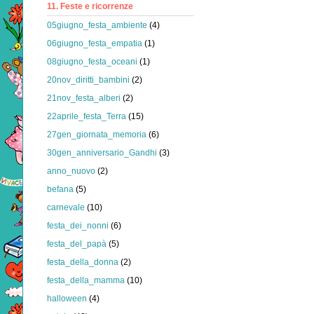
11. Feste e ricorrenze
05giugno_festa_ambiente
(4)
06giugno_festa_empatia
(1)
08giugno_festa_oceani
(1)
20nov_diritti_bambini
(2)
21nov_festa_alberi
(2)
22aprile_festa_Terra
(15)
27gen_giornata_memoria
(6)
30gen_anniversario_Gandhi
(3)
anno_nuovo
(2)
befana
(5)
carnevale
(10)
festa_dei_nonni
(6)
festa_del_papà
(5)
festa_della_donna
(2)
festa_della_mamma
(10)
halloween
(4)