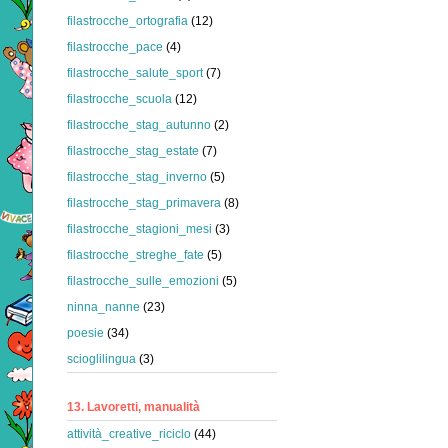
filastrocche_ortografia
(12)
filastrocche_pace
(4)
filastrocche_salute_sport
(7)
filastrocche_scuola
(12)
filastrocche_stag_autunno
(2)
filastrocche_stag_estate
(7)
filastrocche_stag_inverno
(5)
filastrocche_stag_primavera
(8)
filastrocche_stagioni_mesi
(3)
filastrocche_streghe_fate
(5)
filastrocche_sulle_emozioni
(5)
ninna_nanne
(23)
poesie
(34)
scioglilingua
(3)
13. Lavoretti, manualità
attività_creative_riciclo
(44)