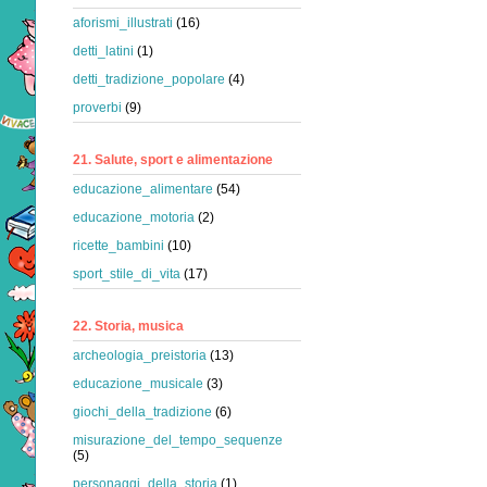
aforismi_illustrati
(16)
detti_latini
(1)
detti_tradizione_popolare
(4)
proverbi
(9)
21. Salute, sport e alimentazione
educazione_alimentare
(54)
educazione_motoria
(2)
ricette_bambini
(10)
sport_stile_di_vita
(17)
22. Storia, musica
archeologia_preistoria
(13)
educazione_musicale
(3)
giochi_della_tradizione
(6)
misurazione_del_tempo_sequenze
(5)
personaggi_della_storia
(1)