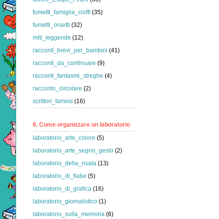
fumetti_famiglia_cioffi
(35)
fumetti_orsetti
(32)
miti_leggende
(12)
racconti_brevi_per_bambini
(41)
racconti_da_continuare
(9)
racconti_fantasmi_streghe
(4)
racconto_circolare
(2)
scrittori_famosi
(16)
6. Come organizzare un laboratorio
laboratorio_arte_colore
(5)
laboratorio_arte_segno_gesto
(2)
laboratorio_della_risata
(13)
laboratorio_di_fiabe
(5)
laboratorio_di_grafica
(16)
laboratorio_giornalistico
(1)
laboratorio_sulla_memoria
(6)