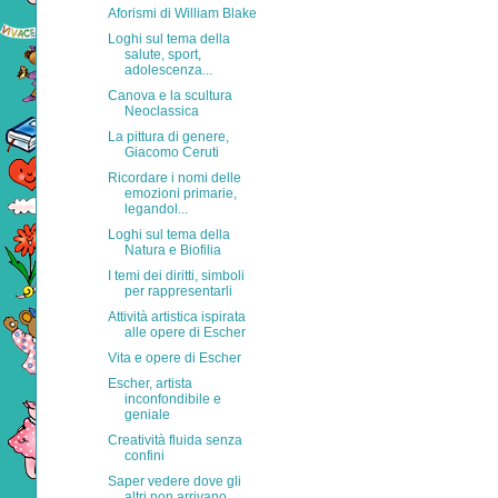
Aforismi di William Blake
Loghi sul tema della
salute, sport,
adolescenza...
Canova e la scultura
Neoclassica
La pittura di genere,
Giacomo Ceruti
Ricordare i nomi delle
emozioni primarie,
legandol...
Loghi sul tema della
Natura e Biofilia
I temi dei diritti, simboli
per rappresentarli
Attività artistica ispirata
alle opere di Escher
Vita e opere di Escher
Escher, artista
inconfondibile e
geniale
Creatività fluida senza
confini
Saper vedere dove gli
altri non arrivano