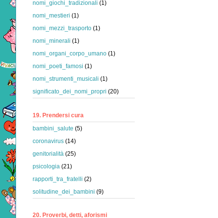
nomi_giochi_tradizionali
(1)
nomi_mestieri
(1)
nomi_mezzi_trasporto
(1)
nomi_minerali
(1)
nomi_organi_corpo_umano
(1)
nomi_poeti_famosi
(1)
nomi_strumenti_musicali
(1)
significato_dei_nomi_propri
(20)
19. Prendersi cura
bambini_salute
(5)
coronavirus
(14)
genitorialità
(25)
psicologia
(21)
rapporti_tra_fratelli
(2)
solitudine_dei_bambini
(9)
20. Proverbi, detti, aforismi