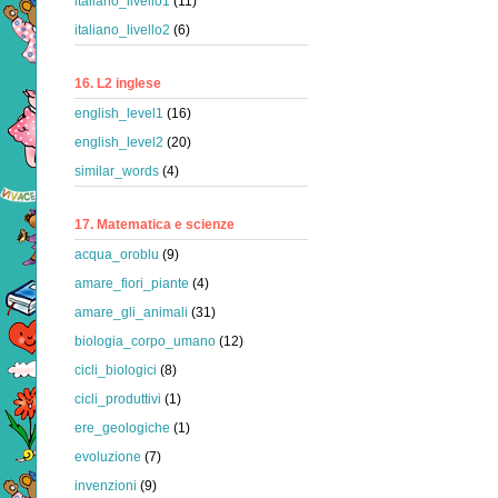
italiano_livello1
(11)
italiano_livello2
(6)
16. L2 inglese
english_level1
(16)
english_level2
(20)
similar_words
(4)
17. Matematica e scienze
acqua_oroblu
(9)
amare_fiori_piante
(4)
amare_gli_animali
(31)
biologia_corpo_umano
(12)
cicli_biologici
(8)
cicli_produttivi
(1)
ere_geologiche
(1)
evoluzione
(7)
invenzioni
(9)