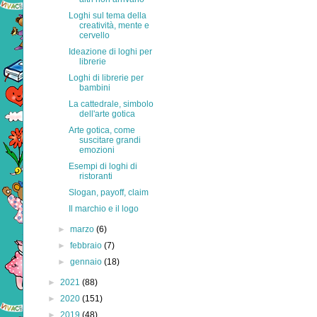
Loghi sul tema della
creatività, mente e
cervello
Ideazione di loghi per
librerie
Loghi di librerie per
bambini
La cattedrale, simbolo
dell'arte gotica
Arte gotica, come
suscitare grandi
emozioni
Esempi di loghi di
ristoranti
Slogan, payoff, claim
Il marchio e il logo
►
marzo
(6)
►
febbraio
(7)
►
gennaio
(18)
►
2021
(88)
►
2020
(151)
►
2019
(48)