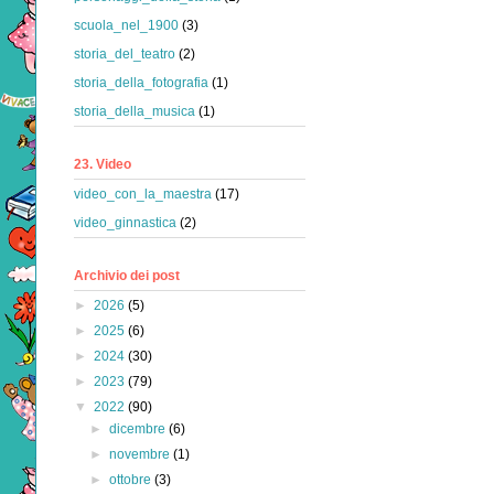
scuola_nel_1900
(3)
storia_del_teatro
(2)
storia_della_fotografia
(1)
storia_della_musica
(1)
23. Video
video_con_la_maestra
(17)
video_ginnastica
(2)
Archivio dei post
►
2026
(5)
►
2025
(6)
►
2024
(30)
►
2023
(79)
▼
2022
(90)
►
dicembre
(6)
►
novembre
(1)
►
ottobre
(3)