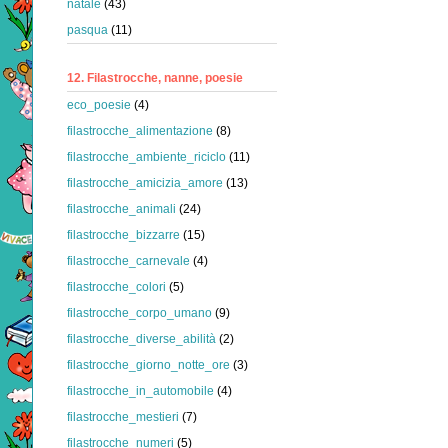
natale
(43)
pasqua
(11)
12. Filastrocche, nanne, poesie
eco_poesie
(4)
filastrocche_alimentazione
(8)
filastrocche_ambiente_riciclo
(11)
filastrocche_amicizia_amore
(13)
filastrocche_animali
(24)
filastrocche_bizzarre
(15)
filastrocche_carnevale
(4)
filastrocche_colori
(5)
filastrocche_corpo_umano
(9)
filastrocche_diverse_abilità
(2)
filastrocche_giorno_notte_ore
(3)
filastrocche_in_automobile
(4)
filastrocche_mestieri
(7)
filastrocche_numeri
(5)