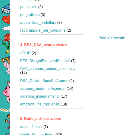
precalcolo
(3)
pregrafismo
(3)
prescrittura_prelettura
(8)
raggruppare_per_categorie
(2)
Post più recente
4. BES_DSA_neuroscienze
ADHD
(2)
BES_BisogniEducativiSpeciali
(7)
CAA_comunic_aumen_alternativa
(14)
DSA_DisturbiSpecificiAppren
(2)
autismo_sindromeAsperger
(14)
didattica_insegnamento
(17)
emozioni_neuroscienze
(19)
5. Bottega di narrazione
autori_famosi
(7)
favole_Esopo_Fedro
(30)