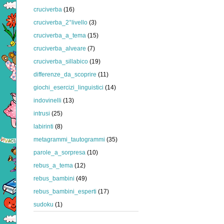
cruciverba
(16)
cruciverba_2°livello
(3)
cruciverba_a_tema
(15)
cruciverba_alveare
(7)
cruciverba_sillabico
(19)
differenze_da_scoprire
(11)
giochi_esercizi_linguistici
(14)
indovinelli
(13)
intrusi
(25)
labirinti
(8)
metagrammi_tautogrammi
(35)
parole_a_sorpresa
(10)
rebus_a_tema
(12)
rebus_bambini
(49)
rebus_bambini_esperti
(17)
sudoku
(1)