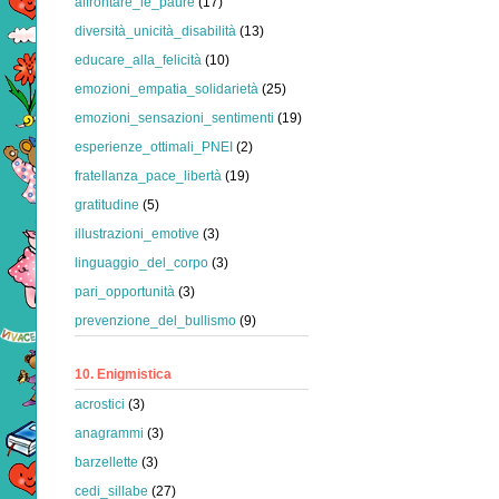
affrontare_le_paure
(17)
diversità_unicità_disabilità
(13)
educare_alla_felicità
(10)
emozioni_empatia_solidarietà
(25)
emozioni_sensazioni_sentimenti
(19)
esperienze_ottimali_PNEI
(2)
fratellanza_pace_libertà
(19)
gratitudine
(5)
illustrazioni_emotive
(3)
linguaggio_del_corpo
(3)
pari_opportunità
(3)
prevenzione_del_bullismo
(9)
10. Enigmistica
acrostici
(3)
anagrammi
(3)
barzellette
(3)
cedi_sillabe
(27)