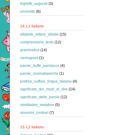
biglietti_augurali
(3)
uncinetto
(6)
14. L1 italiano
alfabeto_lettere_sillabe
(15)
comprensione_testo
(12)
grammatica
(14)
neologismi
(1)
parole_buffe_parolacce
(4)
parole_onomatopeiche
(1)
prefissi_suffissi_lingua_italiana
(4)
significato_dei_modi_di_dire
(14)
significato_delle_parole
(12)
similitudini_metafore
(5)
sinonimi_contrari
(7)
15. L2 italiano