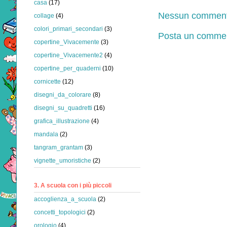
casa
(17)
Nessun comment
collage
(4)
colori_primari_secondari
(3)
Posta un comme
copertine_Vivacemente
(3)
copertine_Vivacemente2
(4)
copertine_per_quaderni
(10)
cornicette
(12)
disegni_da_colorare
(8)
disegni_su_quadretti
(16)
grafica_illustrazione
(4)
mandala
(2)
tangram_grantam
(3)
vignette_umoristiche
(2)
3. A scuola con i più piccoli
accoglienza_a_scuola
(2)
concetti_topologici
(2)
orologio
(4)