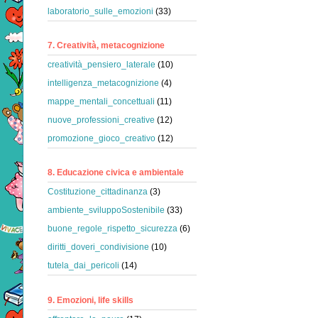
laboratorio_sulle_emozioni
(33)
7. Creatività, metacognizione
creatività_pensiero_laterale
(10)
intelligenza_metacognizione
(4)
mappe_mentali_concettuali
(11)
nuove_professioni_creative
(12)
promozione_gioco_creativo
(12)
8. Educazione civica e ambientale
Costituzione_cittadinanza
(3)
ambiente_sviluppoSostenibile
(33)
buone_regole_rispetto_sicurezza
(6)
diritti_doveri_condivisione
(10)
tutela_dai_pericoli
(14)
9. Emozioni, life skills