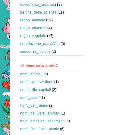
matematica_creativa
(12)
perché_della_scienza
(11)
regno_animale
(52)
regno_minerale
(4)
regno_vegetale
(17)
riproduzione_nuovaVita
(5)
sequenze_logiche
(2)
18. Nomi dalla A alla Z
nomi_animali
(5)
nomi_capi_vestiario
(1)
nomi_città_capitali
(2)
nomi_colori
(1)
nomi_dei_rumori
(2)
nomi_dei_versi_animali
(1)
nomi_emozioni_sentimenti
(6)
nomi_fiori_frutta_piante
(6)