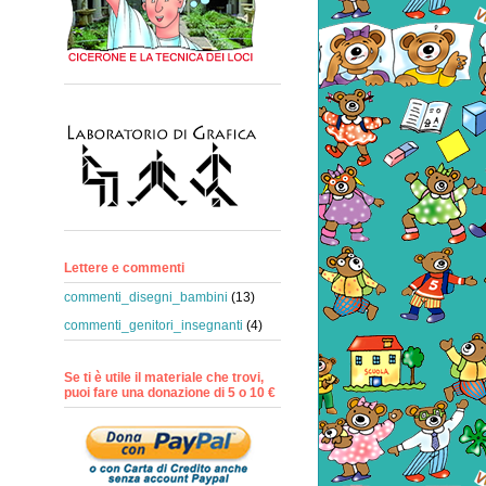
Lettere e commenti
commenti_disegni_bambini
(13)
commenti_genitori_insegnanti
(4)
Se ti è utile il materiale che trovi,
puoi fare una donazione di 5 o 10 €