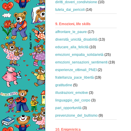
diritti_doveri_condivisione
(10)
tutela_dai_pericoli
(14)
9. Emozioni, life skills
affrontare_le_paure
(17)
diversità_unicità_disabilità
(13)
educare_alla_felicità
(10)
emozioni_empatia_solidarietà
(25)
emozioni_sensazioni_sentimenti
(19)
esperienze_ottimali_PNEI
(2)
fratellanza_pace_libertà
(19)
gratitudine
(5)
illustrazioni_emotive
(3)
linguaggio_del_corpo
(3)
pari_opportunità
(3)
prevenzione_del_bullismo
(9)
10. Enigmistica