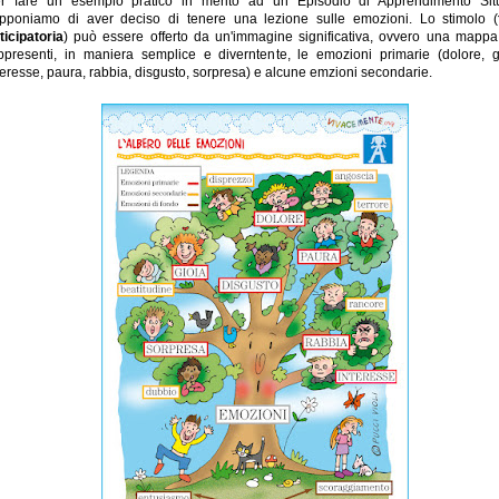
r fare un esempio pratico in merito ad un Episodio di Apprendimento Situ
pponiamo di aver deciso di tenere una lezione sulle emozioni. Lo stimolo (
ticipatoria
) può essere offerto da un'immagine significativa, ovvero una mapp
ppresenti, in maniera semplice e diverntente, le emozioni primarie (dolore, g
teresse, paura, rabbia, disgusto, sorpresa) e alcune emzioni secondarie.