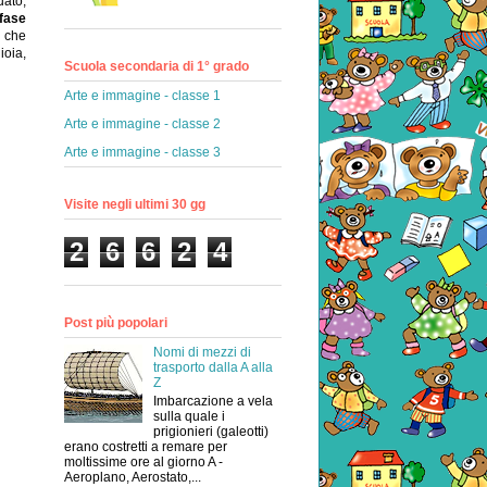
ato,
fase
a che
ioia,
Scuola secondaria di 1° grado
Arte e immagine - classe 1
Arte e immagine - classe 2
Arte e immagine - classe 3
Visite negli ultimi 30 gg
2
6
6
2
4
Post più popolari
Nomi di mezzi di
trasporto dalla A alla
Z
Imbarcazione a vela
sulla quale i
prigionieri (galeotti)
erano costretti a remare per
moltissime ore al giorno A -
Aeroplano, Aerostato,...