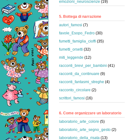
emozioni_neuroscienze
(19)
5. Bottega di narrazione
autori_famosi
(7)
favole_Esopo_Fedro
(30)
fumetti_famiglia_cioffi
(35)
fumetti_orsetti
(32)
miti_leggende
(12)
racconti_brevi_per_bambini
(41)
racconti_da_continuare
(9)
racconti_fantasmi_streghe
(4)
racconto_circolare
(2)
scrittori_famosi
(16)
6. Come organizzare un laboratorio
laboratorio_arte_colore
(5)
laboratorio_arte_segno_gesto
(2)
laboratorio_della_risata
(13)