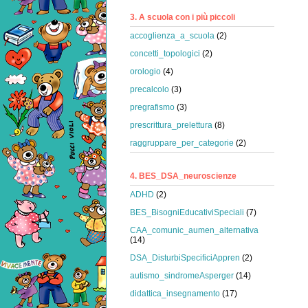
3. A scuola con i più piccoli
accoglienza_a_scuola
(2)
concetti_topologici
(2)
orologio
(4)
precalcolo
(3)
pregrafismo
(3)
prescrittura_prelettura
(8)
raggruppare_per_categorie
(2)
4. BES_DSA_neuroscienze
ADHD
(2)
BES_BisogniEducativiSpeciali
(7)
CAA_comunic_aumen_alternativa
(14)
DSA_DisturbiSpecificiAppren
(2)
autismo_sindromeAsperger
(14)
didattica_insegnamento
(17)