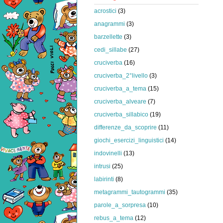
acrostici
(3)
anagrammi
(3)
barzellette
(3)
cedi_sillabe
(27)
cruciverba
(16)
cruciverba_2°livello
(3)
cruciverba_a_tema
(15)
cruciverba_alveare
(7)
cruciverba_sillabico
(19)
differenze_da_scoprire
(11)
giochi_esercizi_linguistici
(14)
indovinelli
(13)
intrusi
(25)
labirinti
(8)
metagrammi_tautogrammi
(35)
parole_a_sorpresa
(10)
rebus_a_tema
(12)