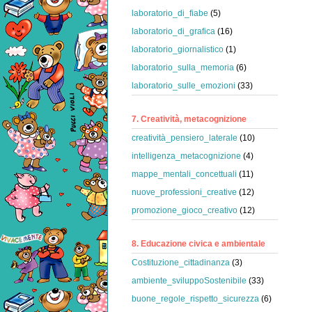
laboratorio_di_fiabe
(5)
laboratorio_di_grafica
(16)
laboratorio_giornalistico
(1)
laboratorio_sulla_memoria
(6)
laboratorio_sulle_emozioni
(33)
7. Creatività, metacognizione
creatività_pensiero_laterale
(10)
intelligenza_metacognizione
(4)
mappe_mentali_concettuali
(11)
nuove_professioni_creative
(12)
promozione_gioco_creativo
(12)
8. Educazione civica e ambientale
Costituzione_cittadinanza
(3)
ambiente_sviluppoSostenibile
(33)
buone_regole_rispetto_sicurezza
(6)