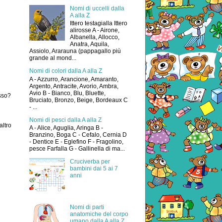
Nomi di uccelli dalla
A alla Z
Ittero testagialla Ittero
alirosse A - Airone,
Albanella, Allocco,
Anatra, Aquila,
Assiolo, Ararauna (pappagallo più
grande al mond...
Nomi di colori dalla A alla Z
A - Azzurro, Arancione, Amaranto,
Argento, Antracite, Avorio, Ambra,
Avio B - Bianco, Blu, Bluette,
sso?
Bruciato, Bronzo, Beige, Bordeaux C
- ...
Nomi di pesci dalla A alla Z
altro
A - Alice, Aguglia, Aringa B -
Branzino, Boga C - Cefalo, Cernia D
- Dentice E - Eglefino F - Fragolino,
pesce Farfalla G - Gallinella di ma...
Cruciverba per
bambini dai 5 ai 7
anni
Nomi di parti
anatomiche del corpo
umano dalla A alla Z