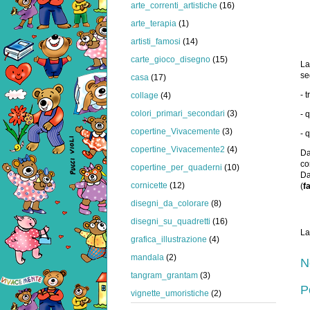
arte_correnti_artistiche
(16)
arte_terapia
(1)
artisti_famosi
(14)
carte_gioco_disegno
(15)
La
se
casa
(17)
- 
collage
(4)
colori_primari_secondari
(3)
- 
copertine_Vivacemente
(3)
- 
copertine_Vivacemente2
(4)
Da
co
copertine_per_quaderni
(10)
Da
cornicette
(12)
(
f
disegni_da_colorare
(8)
disegni_su_quadretti
(16)
La
grafica_illustrazione
(4)
mandala
(2)
N
tangram_grantam
(3)
P
vignette_umoristiche
(2)