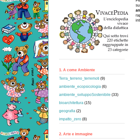
Pe
su
an
ra
in
1. A come Ambiente
Terra_terreno_terremoti
(9)
ambiente_ecopsicologia
(6)
ambiente_sviluppoSostenibile
(33)
bioarchitettura
(15)
geografia
(2)
impatto_zero
(8)
2. Arte e immagine