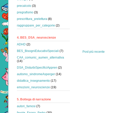
precalcolo
(3)
pregrafismo
(3)
prescrittura_prelettura
(8)
raggruppare_per_categorie
(2)
4. BES_DSA_neuroscienze
ADHD
(2)
BES_BisogniEducativiSpeciali
(7)
Post più recente
CAA_comunic_aumen_alternativa
(14)
DSA_DisturbiSpecificiAppren
(2)
autismo_sindromeAsperger
(14)
didattica_insegnamento
(17)
emozioni_neuroscienze
(19)
5. Bottega di narrazione
autori_famosi
(7)
favole_Esopo_Fedro
(30)