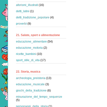
aforismi_illustrati
(16)
detti_latini
(1)
detti_tradizione_popolare
(4)
proverbi
(9)
21. Salute, sport e alimentazione
educazione_alimentare
(54)
educazione_motoria
(2)
ricette_bambini
(10)
sport_stile_di_vita
(17)
22. Storia, musica
archeologia_preistoria
(13)
educazione_musicale
(3)
giochi_della_tradizione
(6)
misurazione_del_tempo_sequenze
(5)
personaggi_della_storia
(1)