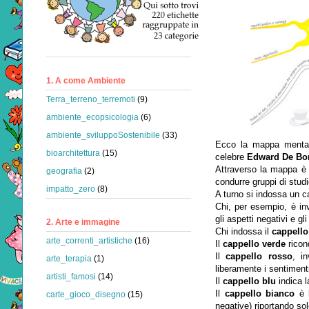
1. A come Ambiente
Terra_terreno_terremoti
(9)
ambiente_ecopsicologia
(6)
ambiente_sviluppoSostenibile
(33)
Ecco la mappa mentale 
bioarchitettura
(15)
celebre
Edward De Bo
Attraverso la mappa è
geografia
(2)
condurre gruppi di studi
impatto_zero
(8)
A turno si indossa un c
Chi, per esempio, è in
gli aspetti negativi e 
2. Arte e immagine
Chi indossa il
cappello
arte_correnti_artistiche
(16)
Il
cappello verde
ricond
Il
cappello rosso
, i
arte_terapia
(1)
liberamente i sentiment
artisti_famosi
(14)
Il
cappello blu
indica l
Il
cappello bianco
è l
carte_gioco_disegno
(15)
negative) riportando so