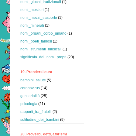
nomi_giochi_tradizionali
(1)
nomi_mestieri
(1)
nomi_mezzi_trasporto
(1)
nomi_minerali
(1)
nomi_organi_corpo_umano
(1)
nomi_poeti_famosi
(1)
nomi_strumenti_musicali
(1)
significato_dei_nomi_propri
(20)
19. Prendersi cura
bambini_salute
(5)
coronavirus
(14)
genitorialità
(25)
psicologia
(21)
rapporti_tra_fratelli
(2)
solitudine_dei_bambini
(9)
20. Proverbi, detti, aforismi