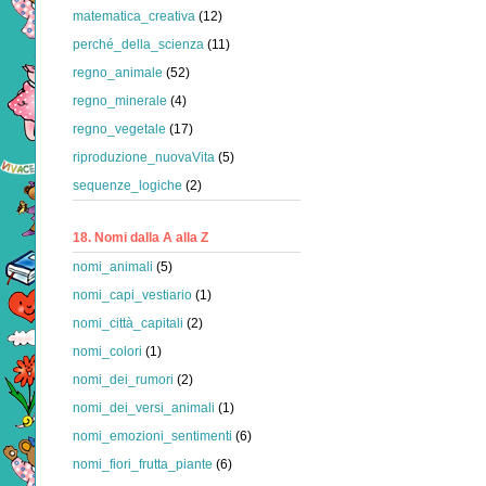
matematica_creativa
(12)
perché_della_scienza
(11)
regno_animale
(52)
regno_minerale
(4)
regno_vegetale
(17)
riproduzione_nuovaVita
(5)
sequenze_logiche
(2)
18. Nomi dalla A alla Z
nomi_animali
(5)
nomi_capi_vestiario
(1)
nomi_città_capitali
(2)
nomi_colori
(1)
nomi_dei_rumori
(2)
nomi_dei_versi_animali
(1)
nomi_emozioni_sentimenti
(6)
nomi_fiori_frutta_piante
(6)