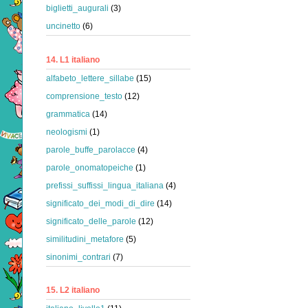
biglietti_augurali
(3)
uncinetto
(6)
14. L1 italiano
alfabeto_lettere_sillabe
(15)
comprensione_testo
(12)
grammatica
(14)
neologismi
(1)
parole_buffe_parolacce
(4)
parole_onomatopeiche
(1)
prefissi_suffissi_lingua_italiana
(4)
significato_dei_modi_di_dire
(14)
significato_delle_parole
(12)
similitudini_metafore
(5)
sinonimi_contrari
(7)
15. L2 italiano