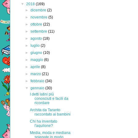
▼
2018
(169)
►
dicembre
(2)
►
novembre
(5)
►
ottobre
(22)
►
settembre
(11)
►
agosto
(18)
►
luglio
(2)
►
giugno
(10)
►
maggio
(6)
►
aprile
(8)
►
marzo
(21)
►
febbraio
(34)
▼
gennaio
(30)
I detti latini più
conosciuti e facili da
ricordare
Archita da Taranto
raccontato ai bambini
Chi ha inventato
l'aquilone?
Media, moda e mediana
spiegate in modo