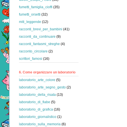
fumetti_famiglia_cioffi
(35)
fumetti_orsetti
(32)
miti_leggende
(12)
racconti_brevi_per_bambini
(41)
racconti_da_continuare
(9)
racconti_fantasmi_streghe
(4)
racconto_circolare
(2)
scrittori_famosi
(16)
6. Come organizzare un laboratorio
laboratorio_arte_colore
(5)
laboratorio_arte_segno_gesto
(2)
laboratorio_della_risata
(13)
laboratorio_di_fiabe
(5)
laboratorio_di_grafica
(16)
laboratorio_giornalistico
(1)
laboratorio_sulla_memoria
(6)