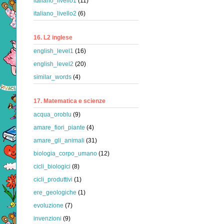
italiano_livello1
(11)
italiano_livello2
(6)
16. L2 inglese
english_level1
(16)
english_level2
(20)
similar_words
(4)
17. Matematica e scienze
acqua_oroblu
(9)
amare_fiori_piante
(4)
amare_gli_animali
(31)
biologia_corpo_umano
(12)
cicli_biologici
(8)
cicli_produttivi
(1)
ere_geologiche
(1)
evoluzione
(7)
invenzioni
(9)