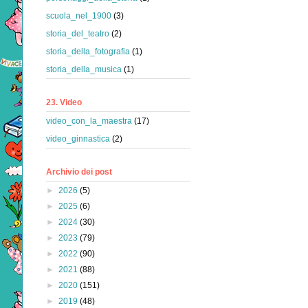
scuola_nel_1900
(3)
storia_del_teatro
(2)
storia_della_fotografia
(1)
storia_della_musica
(1)
23. Video
video_con_la_maestra
(17)
video_ginnastica
(2)
Archivio dei post
►
2026
(5)
►
2025
(6)
►
2024
(30)
►
2023
(79)
►
2022
(90)
►
2021
(88)
►
2020
(151)
►
2019
(48)