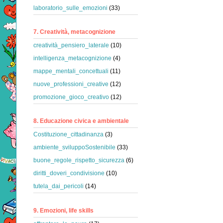
laboratorio_sulle_emozioni
(33)
7. Creatività, metacognizione
creatività_pensiero_laterale
(10)
intelligenza_metacognizione
(4)
mappe_mentali_concettuali
(11)
nuove_professioni_creative
(12)
promozione_gioco_creativo
(12)
8. Educazione civica e ambientale
Costituzione_cittadinanza
(3)
ambiente_sviluppoSostenibile
(33)
buone_regole_rispetto_sicurezza
(6)
diritti_doveri_condivisione
(10)
tutela_dai_pericoli
(14)
9. Emozioni, life skills