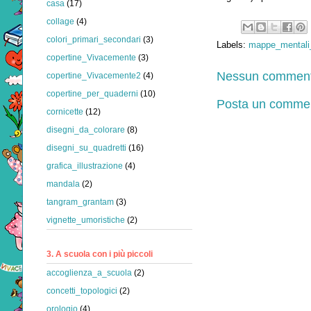
casa
(17)
collage
(4)
colori_primari_secondari
(3)
Labels:
mappe_mentali_
copertine_Vivacemente
(3)
Nessun comment
copertine_Vivacemente2
(4)
copertine_per_quaderni
(10)
Posta un comme
cornicette
(12)
disegni_da_colorare
(8)
disegni_su_quadretti
(16)
grafica_illustrazione
(4)
mandala
(2)
tangram_grantam
(3)
vignette_umoristiche
(2)
3. A scuola con i più piccoli
accoglienza_a_scuola
(2)
concetti_topologici
(2)
orologio
(4)