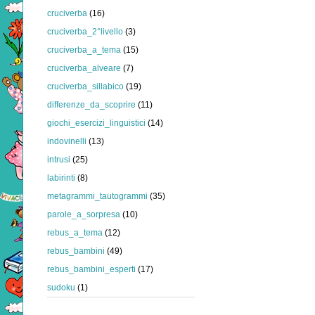
cruciverba
(16)
cruciverba_2°livello
(3)
cruciverba_a_tema
(15)
cruciverba_alveare
(7)
cruciverba_sillabico
(19)
differenze_da_scoprire
(11)
giochi_esercizi_linguistici
(14)
indovinelli
(13)
intrusi
(25)
labirinti
(8)
metagrammi_tautogrammi
(35)
parole_a_sorpresa
(10)
rebus_a_tema
(12)
rebus_bambini
(49)
rebus_bambini_esperti
(17)
sudoku
(1)