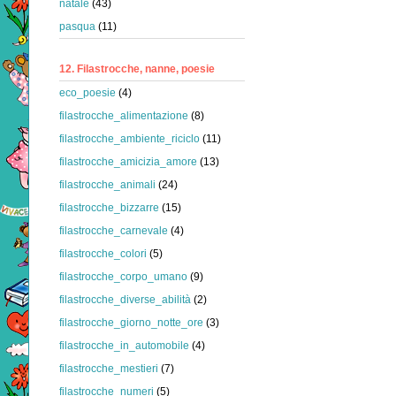
natale
(43)
pasqua
(11)
12. Filastrocche, nanne, poesie
eco_poesie
(4)
filastrocche_alimentazione
(8)
filastrocche_ambiente_riciclo
(11)
filastrocche_amicizia_amore
(13)
filastrocche_animali
(24)
filastrocche_bizzarre
(15)
filastrocche_carnevale
(4)
filastrocche_colori
(5)
filastrocche_corpo_umano
(9)
filastrocche_diverse_abilità
(2)
filastrocche_giorno_notte_ore
(3)
filastrocche_in_automobile
(4)
filastrocche_mestieri
(7)
filastrocche_numeri
(5)