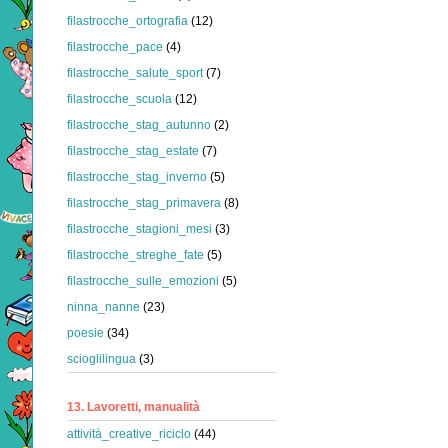
filastrocche_ortografia
(12)
filastrocche_pace
(4)
filastrocche_salute_sport
(7)
filastrocche_scuola
(12)
filastrocche_stag_autunno
(2)
filastrocche_stag_estate
(7)
filastrocche_stag_inverno
(5)
filastrocche_stag_primavera
(8)
filastrocche_stagioni_mesi
(3)
filastrocche_streghe_fate
(5)
filastrocche_sulle_emozioni
(5)
ninna_nanne
(23)
poesie
(34)
scioglilingua
(3)
13. Lavoretti, manualità
attività_creative_riciclo
(44)