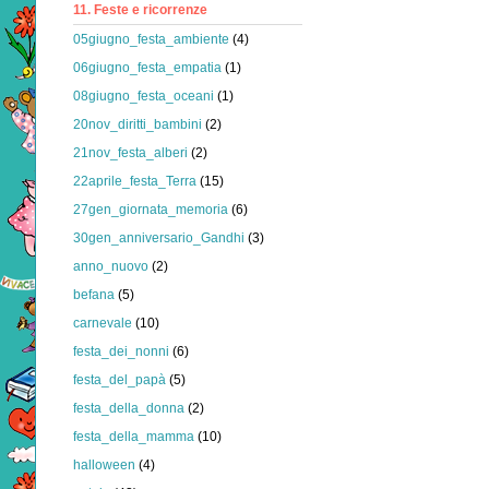
11. Feste e ricorrenze
05giugno_festa_ambiente
(4)
06giugno_festa_empatia
(1)
08giugno_festa_oceani
(1)
20nov_diritti_bambini
(2)
21nov_festa_alberi
(2)
22aprile_festa_Terra
(15)
27gen_giornata_memoria
(6)
30gen_anniversario_Gandhi
(3)
anno_nuovo
(2)
befana
(5)
carnevale
(10)
festa_dei_nonni
(6)
festa_del_papà
(5)
festa_della_donna
(2)
festa_della_mamma
(10)
halloween
(4)