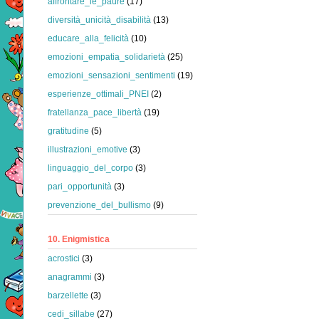
affrontare_le_paure
(17)
diversità_unicità_disabilità
(13)
educare_alla_felicità
(10)
emozioni_empatia_solidarietà
(25)
emozioni_sensazioni_sentimenti
(19)
esperienze_ottimali_PNEI
(2)
fratellanza_pace_libertà
(19)
gratitudine
(5)
illustrazioni_emotive
(3)
linguaggio_del_corpo
(3)
pari_opportunità
(3)
prevenzione_del_bullismo
(9)
10. Enigmistica
acrostici
(3)
anagrammi
(3)
barzellette
(3)
cedi_sillabe
(27)