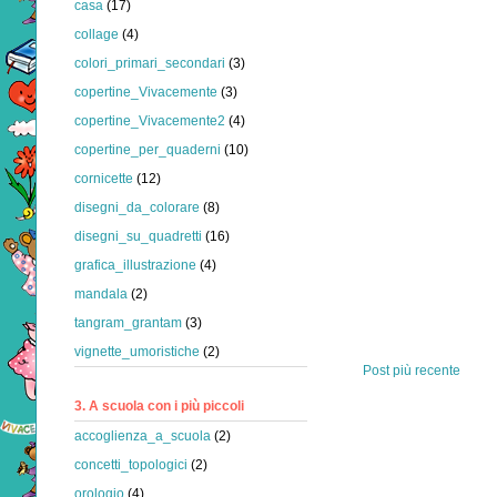
casa
(17)
collage
(4)
colori_primari_secondari
(3)
copertine_Vivacemente
(3)
copertine_Vivacemente2
(4)
copertine_per_quaderni
(10)
cornicette
(12)
disegni_da_colorare
(8)
disegni_su_quadretti
(16)
grafica_illustrazione
(4)
mandala
(2)
tangram_grantam
(3)
vignette_umoristiche
(2)
Post più recente
3. A scuola con i più piccoli
accoglienza_a_scuola
(2)
concetti_topologici
(2)
orologio
(4)