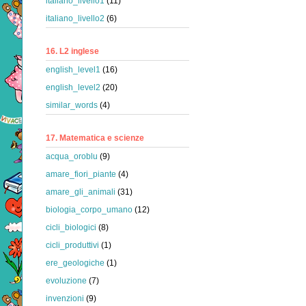
italiano_livello1
(11)
italiano_livello2
(6)
16. L2 inglese
english_level1
(16)
english_level2
(20)
similar_words
(4)
17. Matematica e scienze
acqua_oroblu
(9)
amare_fiori_piante
(4)
amare_gli_animali
(31)
biologia_corpo_umano
(12)
cicli_biologici
(8)
cicli_produttivi
(1)
ere_geologiche
(1)
evoluzione
(7)
invenzioni
(9)