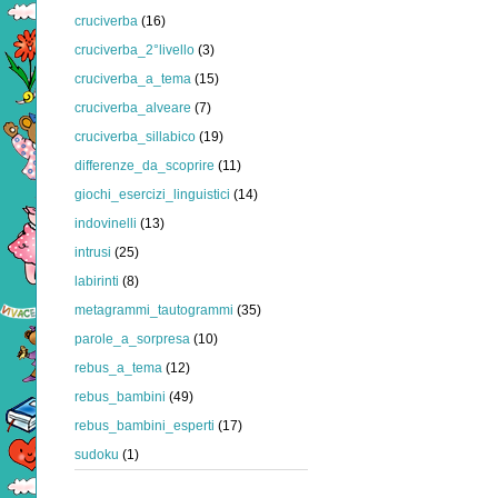
cruciverba
(16)
cruciverba_2°livello
(3)
cruciverba_a_tema
(15)
cruciverba_alveare
(7)
cruciverba_sillabico
(19)
differenze_da_scoprire
(11)
giochi_esercizi_linguistici
(14)
indovinelli
(13)
intrusi
(25)
labirinti
(8)
metagrammi_tautogrammi
(35)
parole_a_sorpresa
(10)
rebus_a_tema
(12)
rebus_bambini
(49)
rebus_bambini_esperti
(17)
sudoku
(1)