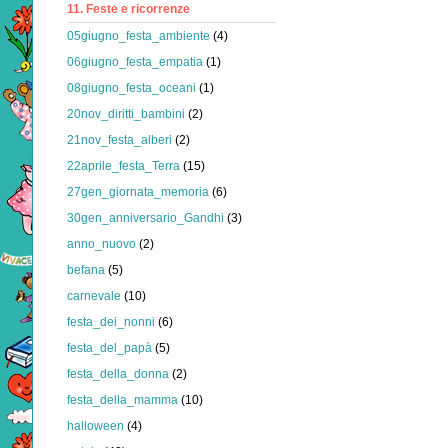
11. Feste e ricorrenze
05giugno_festa_ambiente
(4)
06giugno_festa_empatia
(1)
08giugno_festa_oceani
(1)
20nov_diritti_bambini
(2)
21nov_festa_alberi
(2)
22aprile_festa_Terra
(15)
27gen_giornata_memoria
(6)
30gen_anniversario_Gandhi
(3)
anno_nuovo
(2)
befana
(5)
carnevale
(10)
festa_dei_nonni
(6)
festa_del_papà
(5)
festa_della_donna
(2)
festa_della_mamma
(10)
halloween
(4)