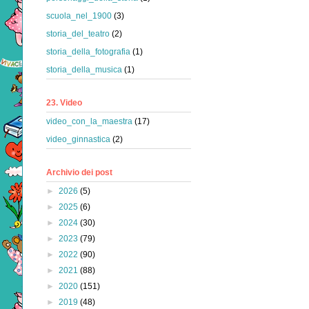
scuola_nel_1900
(3)
storia_del_teatro
(2)
storia_della_fotografia
(1)
storia_della_musica
(1)
23. Video
video_con_la_maestra
(17)
video_ginnastica
(2)
Archivio dei post
►
2026
(5)
►
2025
(6)
►
2024
(30)
►
2023
(79)
►
2022
(90)
►
2021
(88)
►
2020
(151)
►
2019
(48)