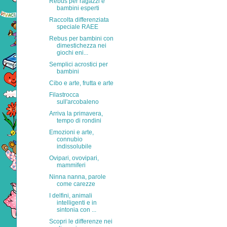
Rebus per ragazzi e
bambini esperti
Raccolta differenziata
speciale RAEE
Rebus per bambini con
dimestichezza nei
giochi eni...
Semplici acrostici per
bambini
Cibo e arte, frutta e arte
Filastrocca
sull'arcobaleno
Arriva la primavera,
tempo di rondini
Emozioni e arte,
connubio
indissolubile
Ovipari, ovovipari,
mammiferi
Ninna nanna, parole
come carezze
I delfini, animali
intelligenti e in
sintonia con ...
Scopri le differenze nei