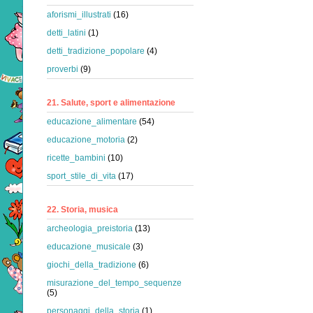
aforismi_illustrati
(16)
detti_latini
(1)
detti_tradizione_popolare
(4)
proverbi
(9)
21. Salute, sport e alimentazione
educazione_alimentare
(54)
educazione_motoria
(2)
ricette_bambini
(10)
sport_stile_di_vita
(17)
22. Storia, musica
archeologia_preistoria
(13)
educazione_musicale
(3)
giochi_della_tradizione
(6)
misurazione_del_tempo_sequenze
(5)
personaggi_della_storia
(1)