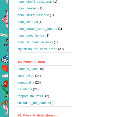
nomi_giochi_tradizionali
(1)
nomi_mestieri
(1)
nomi_mezzi_trasporto
(1)
nomi_minerali
(1)
nomi_organi_corpo_umano
(1)
nomi_poeti_famosi
(1)
nomi_strumenti_musicali
(1)
significato_dei_nomi_propri
(20)
19. Prendersi cura
bambini_salute
(5)
coronavirus
(14)
genitorialità
(25)
psicologia
(21)
rapporti_tra_fratelli
(2)
solitudine_dei_bambini
(9)
20. Proverbi, detti, aforismi