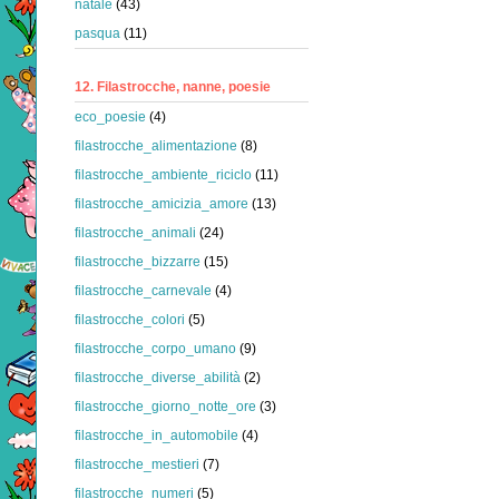
natale
(43)
pasqua
(11)
12. Filastrocche, nanne, poesie
eco_poesie
(4)
filastrocche_alimentazione
(8)
filastrocche_ambiente_riciclo
(11)
filastrocche_amicizia_amore
(13)
filastrocche_animali
(24)
filastrocche_bizzarre
(15)
filastrocche_carnevale
(4)
filastrocche_colori
(5)
filastrocche_corpo_umano
(9)
filastrocche_diverse_abilità
(2)
filastrocche_giorno_notte_ore
(3)
filastrocche_in_automobile
(4)
filastrocche_mestieri
(7)
filastrocche_numeri
(5)