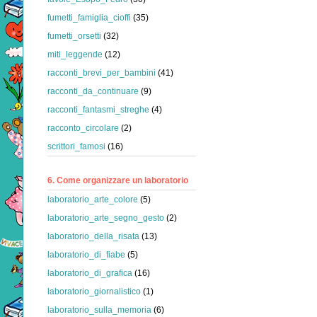
fumetti_famiglia_cioffi
(35)
fumetti_orsetti
(32)
miti_leggende
(12)
racconti_brevi_per_bambini
(41)
racconti_da_continuare
(9)
racconti_fantasmi_streghe
(4)
racconto_circolare
(2)
scrittori_famosi
(16)
6. Come organizzare un laboratorio
laboratorio_arte_colore
(5)
laboratorio_arte_segno_gesto
(2)
laboratorio_della_risata
(13)
laboratorio_di_fiabe
(5)
laboratorio_di_grafica
(16)
laboratorio_giornalistico
(1)
laboratorio_sulla_memoria
(6)