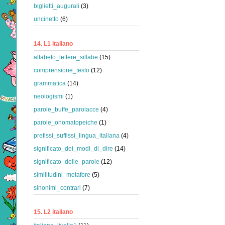
biglietti_augurali
(3)
uncinetto
(6)
14. L1 italiano
alfabeto_lettere_sillabe
(15)
comprensione_testo
(12)
grammatica
(14)
neologismi
(1)
parole_buffe_parolacce
(4)
parole_onomatopeiche
(1)
prefissi_suffissi_lingua_italiana
(4)
significato_dei_modi_di_dire
(14)
significato_delle_parole
(12)
similitudini_metafore
(5)
sinonimi_contrari
(7)
15. L2 italiano