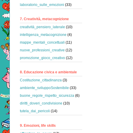
laboratorio_sulle_emozioni
(33)
7. Creatività, metacognizione
creatività_pensiero_laterale
(10)
intelligenza_metacognizione
(4)
mappe_mentali_concettuali
(11)
nuove_professioni_creative
(12)
promozione_gioco_creativo
(12)
8. Educazione civica e ambientale
Costituzione_cittadinanza
(3)
ambiente_sviluppoSostenibile
(33)
buone_regole_rispetto_sicurezza
(6)
diritti_doveri_condivisione
(10)
tutela_dai_pericoli
(14)
9. Emozioni, life skills