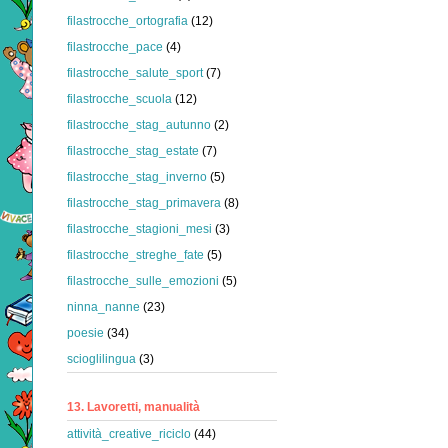
filastrocche_ortografia
(12)
filastrocche_pace
(4)
filastrocche_salute_sport
(7)
filastrocche_scuola
(12)
filastrocche_stag_autunno
(2)
filastrocche_stag_estate
(7)
filastrocche_stag_inverno
(5)
filastrocche_stag_primavera
(8)
filastrocche_stagioni_mesi
(3)
filastrocche_streghe_fate
(5)
filastrocche_sulle_emozioni
(5)
ninna_nanne
(23)
poesie
(34)
scioglilingua
(3)
13. Lavoretti, manualità
attività_creative_riciclo
(44)