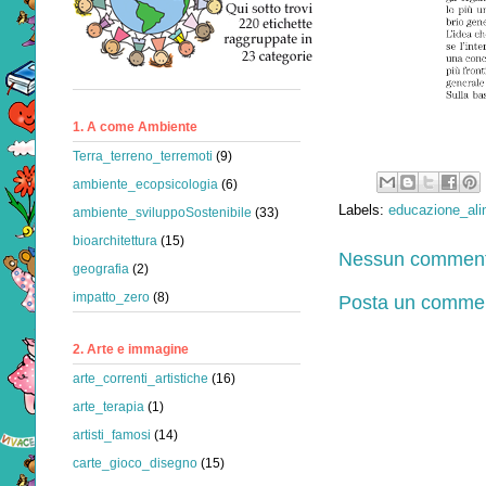
1. A come Ambiente
Terra_terreno_terremoti
(9)
ambiente_ecopsicologia
(6)
Labels:
educazione_ali
ambiente_sviluppoSostenibile
(33)
bioarchitettura
(15)
Nessun comment
geografia
(2)
impatto_zero
(8)
Posta un comme
2. Arte e immagine
arte_correnti_artistiche
(16)
arte_terapia
(1)
artisti_famosi
(14)
carte_gioco_disegno
(15)