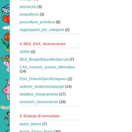
precalcolo
(3)
pregrafismo
(3)
prescrittura_prelettura
(8)
raggruppare_per_categorie
(2)
4. BES_DSA_neuroscienze
ADHD
(2)
BES_BisogniEducativiSpeciali
(7)
CAA_comunic_aumen_alternativa
(14)
DSA_DisturbiSpecificiAppren
(2)
autismo_sindromeAsperger
(14)
didattica_insegnamento
(17)
emozioni_neuroscienze
(19)
5. Bottega di narrazione
autori_famosi
(7)
favole_Esopo_Fedro
(30)