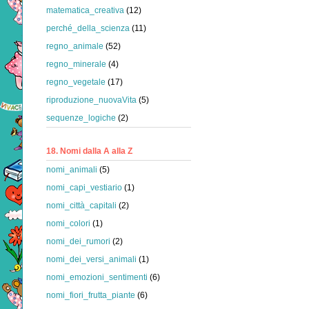
matematica_creativa
(12)
perché_della_scienza
(11)
regno_animale
(52)
regno_minerale
(4)
regno_vegetale
(17)
riproduzione_nuovaVita
(5)
sequenze_logiche
(2)
18. Nomi dalla A alla Z
nomi_animali
(5)
nomi_capi_vestiario
(1)
nomi_città_capitali
(2)
nomi_colori
(1)
nomi_dei_rumori
(2)
nomi_dei_versi_animali
(1)
nomi_emozioni_sentimenti
(6)
nomi_fiori_frutta_piante
(6)