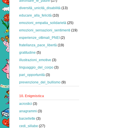
affrontare_le_paure
(17)
diversità_unicità_disabilità
(13)
educare_alla_felicità
(10)
emozioni_empatia_solidarietà
(25)
emozioni_sensazioni_sentimenti
(19)
esperienze_ottimali_PNEI
(2)
fratellanza_pace_libertà
(19)
gratitudine
(5)
illustrazioni_emotive
(3)
linguaggio_del_corpo
(3)
pari_opportunità
(3)
prevenzione_del_bullismo
(9)
10. Enigmistica
acrostici
(3)
anagrammi
(3)
barzellette
(3)
cedi_sillabe
(27)