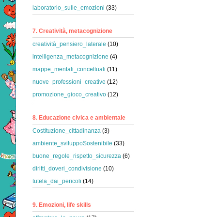
laboratorio_sulle_emozioni
(33)
7. Creatività, metacognizione
creatività_pensiero_laterale
(10)
intelligenza_metacognizione
(4)
mappe_mentali_concettuali
(11)
nuove_professioni_creative
(12)
promozione_gioco_creativo
(12)
8. Educazione civica e ambientale
Costituzione_cittadinanza
(3)
ambiente_sviluppoSostenibile
(33)
buone_regole_rispetto_sicurezza
(6)
diritti_doveri_condivisione
(10)
tutela_dai_pericoli
(14)
9. Emozioni, life skills