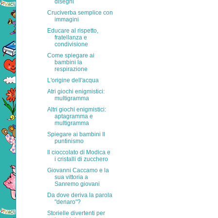
disegni
Cruciverba semplice con
immagini
Educare al rispetto,
fratellanza e
condivisione
Come spiegare ai
bambini la
respirazione
L'origine dell'acqua
Atri giochi enigmistici:
multigramma
Altri giochi enigmistici:
aptagramma e
multigramma
Spiegare ai bambini Il
puntinismo
Il cioccolato di Modica e
i cristalli di zucchero
Giovanni Caccamo e la
sua vittoria a
Sanremo giovani
Da dove deriva la parola
"denaro"?
Storielle divertenti per