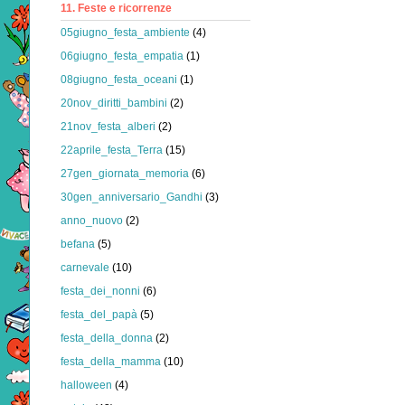
11. Feste e ricorrenze
05giugno_festa_ambiente
(4)
06giugno_festa_empatia
(1)
08giugno_festa_oceani
(1)
20nov_diritti_bambini
(2)
21nov_festa_alberi
(2)
22aprile_festa_Terra
(15)
27gen_giornata_memoria
(6)
30gen_anniversario_Gandhi
(3)
anno_nuovo
(2)
befana
(5)
carnevale
(10)
festa_dei_nonni
(6)
festa_del_papà
(5)
festa_della_donna
(2)
festa_della_mamma
(10)
halloween
(4)