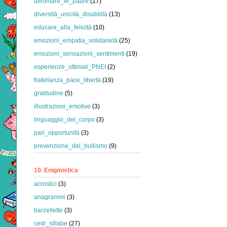
affrontare_le_paure
(17)
diversità_unicità_disabilità
(13)
educare_alla_felicità
(10)
emozioni_empatia_solidarietà
(25)
emozioni_sensazioni_sentimenti
(19)
esperienze_ottimali_PNEI
(2)
fratellanza_pace_libertà
(19)
gratitudine
(5)
illustrazioni_emotive
(3)
linguaggio_del_corpo
(3)
pari_opportunità
(3)
prevenzione_del_bullismo
(9)
10. Enigmistica
acrostici
(3)
anagrammi
(3)
barzellette
(3)
cedi_sillabe
(27)