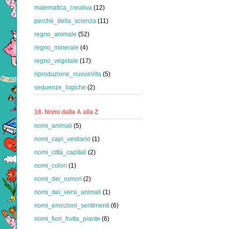
matematica_creativa
(12)
perché_della_scienza
(11)
regno_animale
(52)
regno_minerale
(4)
regno_vegetale
(17)
riproduzione_nuovaVita
(5)
sequenze_logiche
(2)
18. Nomi dalla A alla Z
nomi_animali
(5)
nomi_capi_vestiario
(1)
nomi_città_capitali
(2)
nomi_colori
(1)
nomi_dei_rumori
(2)
nomi_dei_versi_animali
(1)
nomi_emozioni_sentimenti
(6)
nomi_fiori_frutta_piante
(6)