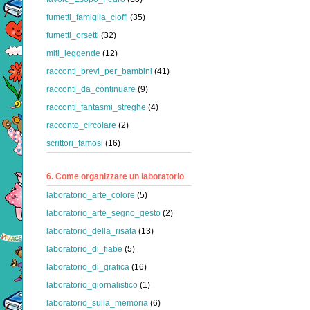
fumetti_famiglia_cioffi
(35)
fumetti_orsetti
(32)
miti_leggende
(12)
racconti_brevi_per_bambini
(41)
racconti_da_continuare
(9)
racconti_fantasmi_streghe
(4)
racconto_circolare
(2)
scrittori_famosi
(16)
6. Come organizzare un laboratorio
laboratorio_arte_colore
(5)
laboratorio_arte_segno_gesto
(2)
laboratorio_della_risata
(13)
laboratorio_di_fiabe
(5)
laboratorio_di_grafica
(16)
laboratorio_giornalistico
(1)
laboratorio_sulla_memoria
(6)