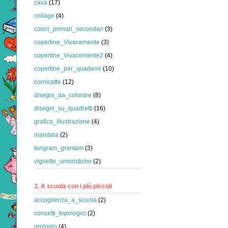
casa
(17)
collage
(4)
colori_primari_secondari
(3)
copertine_Vivacemente
(3)
copertine_Vivacemente2
(4)
copertine_per_quaderni
(10)
cornicette
(12)
disegni_da_colorare
(8)
disegni_su_quadretti
(16)
grafica_illustrazione
(4)
mandala
(2)
tangram_grantam
(3)
vignette_umoristiche
(2)
3. A scuola con i più piccoli
accoglienza_a_scuola
(2)
concetti_topologici
(2)
orologio
(4)