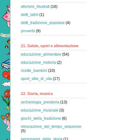
aforismi_illustrati
(16)
detti_latini
(1)
detti_tradizione_popolare
(4)
proverbi
(9)
21. Salute, sport e alimentazione
educazione_alimentare
(54)
educazione_motoria
(2)
ricette_bambini
(10)
sport_stile_di_vita
(17)
22. Storia, musica
archeologia_preistoria
(13)
educazione_musicale
(3)
giochi_della_tradizione
(6)
misurazione_del_tempo_sequenze
(5)
personaggi_della_storia
(1)