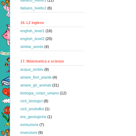
italiano_livello1
(11)
italiano_livello2
(6)
16. L2 inglese
english_level1
(16)
english_level2
(20)
similar_words
(4)
17. Matematica e scienze
acqua_oroblu
(9)
amare_fiori_piante
(4)
amare_gli_animali
(31)
biologia_corpo_umano
(12)
cicli_biologici
(8)
cicli_produttivi
(1)
ere_geologiche
(1)
evoluzione
(7)
invenzioni
(9)