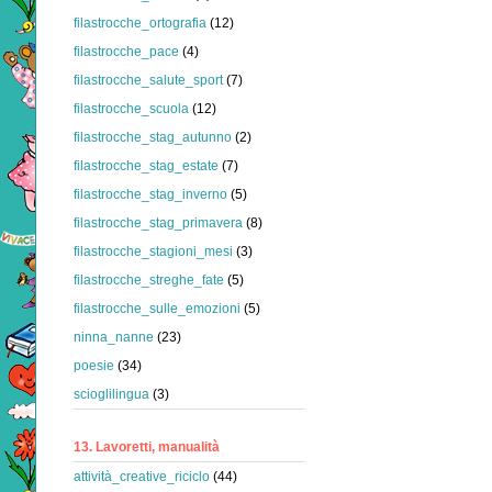
filastrocche_ortografia
(12)
filastrocche_pace
(4)
filastrocche_salute_sport
(7)
filastrocche_scuola
(12)
filastrocche_stag_autunno
(2)
filastrocche_stag_estate
(7)
filastrocche_stag_inverno
(5)
filastrocche_stag_primavera
(8)
filastrocche_stagioni_mesi
(3)
filastrocche_streghe_fate
(5)
filastrocche_sulle_emozioni
(5)
ninna_nanne
(23)
poesie
(34)
scioglilingua
(3)
13. Lavoretti, manualità
attività_creative_riciclo
(44)