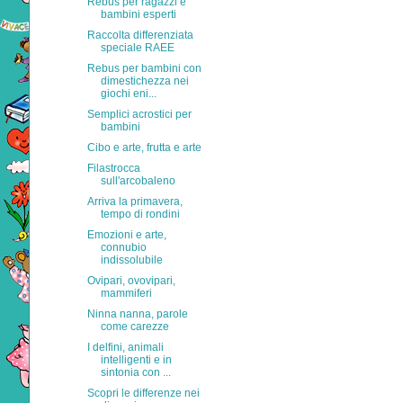
Rebus per ragazzi e
bambini esperti
Raccolta differenziata
speciale RAEE
Rebus per bambini con
dimestichezza nei
giochi eni...
Semplici acrostici per
bambini
Cibo e arte, frutta e arte
Filastrocca
sull'arcobaleno
Arriva la primavera,
tempo di rondini
Emozioni e arte,
connubio
indissolubile
Ovipari, ovovipari,
mammiferi
Ninna nanna, parole
come carezze
I delfini, animali
intelligenti e in
sintonia con ...
Scopri le differenze nei