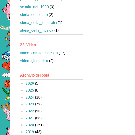
scuola_nel_1900
(3)
storia_del_teatro
(2)
storia_della_fotografia
(1)
storia_della_musica
(1)
23. Video
video_con_la_maestra
(17)
video_ginnastica
(2)
Archivio dei post
►
2026
(5)
►
2025
(6)
►
2024
(30)
►
2023
(79)
►
2022
(90)
►
2021
(88)
►
2020
(151)
►
2019
(48)