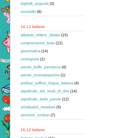
biglietti_augurali
(3)
uncinetto
(6)
14. L1 italiano
alfabeto_lettere_sillabe
(15)
comprensione_testo
(12)
grammatica
(14)
neologismi
(1)
parole_buffe_parolacce
(4)
parole_onomatopeiche
(1)
prefissi_suffissi_lingua_italiana
(4)
significato_dei_modi_di_dire
(14)
significato_delle_parole
(12)
similitudini_metafore
(5)
sinonimi_contrari
(7)
15. L2 italiano