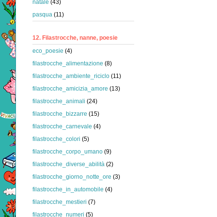
natale
(43)
pasqua
(11)
12. Filastrocche, nanne, poesie
eco_poesie
(4)
filastrocche_alimentazione
(8)
filastrocche_ambiente_riciclo
(11)
filastrocche_amicizia_amore
(13)
filastrocche_animali
(24)
filastrocche_bizzarre
(15)
filastrocche_carnevale
(4)
filastrocche_colori
(5)
filastrocche_corpo_umano
(9)
filastrocche_diverse_abilità
(2)
filastrocche_giorno_notte_ore
(3)
filastrocche_in_automobile
(4)
filastrocche_mestieri
(7)
filastrocche_numeri
(5)