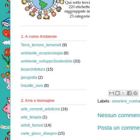
1. A come Ambiente
Terra_terreno_terremoti
(9)
ambiente_ecopsicologia
(6)
ambiente_sviluppoSostenibile
(33)
bioarchitettura
(15)
geografia
(2)
impatto_zero
(8)
2. Arte e immagine
Labels:
sinonimi_contra
arte_correnti_artistiche
(16)
Nessun comment
arte_terapia
(1)
artisti_famosi
(14)
Posta un comme
carte_gioco_disegno
(15)