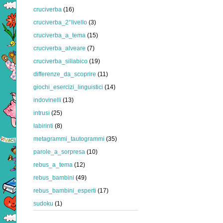
cruciverba
(16)
cruciverba_2°livello
(3)
cruciverba_a_tema
(15)
cruciverba_alveare
(7)
cruciverba_sillabico
(19)
differenze_da_scoprire
(11)
giochi_esercizi_linguistici
(14)
indovinelli
(13)
intrusi
(25)
labirinti
(8)
metagrammi_tautogrammi
(35)
parole_a_sorpresa
(10)
rebus_a_tema
(12)
rebus_bambini
(49)
rebus_bambini_esperti
(17)
sudoku
(1)