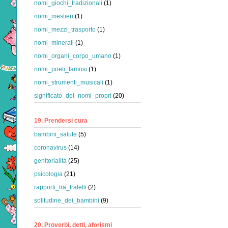
nomi_giochi_tradizionali
(1)
nomi_mestieri
(1)
nomi_mezzi_trasporto
(1)
nomi_minerali
(1)
nomi_organi_corpo_umano
(1)
nomi_poeti_famosi
(1)
nomi_strumenti_musicali
(1)
significato_dei_nomi_propri
(20)
19. Prendersi cura
bambini_salute
(5)
coronavirus
(14)
genitorialità
(25)
psicologia
(21)
rapporti_tra_fratelli
(2)
solitudine_dei_bambini
(9)
20. Proverbi, detti, aforismi