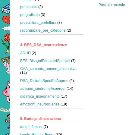
Post più recente
precalcolo
(3)
pregrafismo
(3)
prescrittura_prelettura
(8)
raggruppare_per_categorie
(2)
4. BES_DSA_neuroscienze
ADHD
(2)
BES_BisogniEducativiSpeciali
(7)
CAA_comunic_aumen_alternativa
(14)
DSA_DisturbiSpecificiAppren
(2)
autismo_sindromeAsperger
(14)
didattica_insegnamento
(17)
emozioni_neuroscienze
(19)
5. Bottega di narrazione
autori_famosi
(7)
favole_Esopo_Fedro
(30)