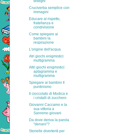
disegni
Cruciverba semplice con
immagini
Educare al rispetto,
fratellanza e
condivisione
Come spiegare ai
bambini la
respirazione
L'origine dell'acqua
Atri giochi enigmistici:
multigramma
Altri giochi enigmistici:
aptagramma e
multigramma
Spiegare ai bambini Il
puntinismo
Il cioccolato di Modica e
i cristalli di zucchero
Giovanni Caccamo e la
sua vittoria a
Sanremo giovani
Da dove deriva la parola
"denaro"?
Storielle divertenti per