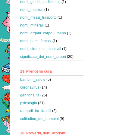
nomi_giochi_tradizionali
(1)
nomi_mestieri
(1)
nomi_mezzi_trasporto
(1)
nomi_minerali
(1)
nomi_organi_corpo_umano
(1)
nomi_poeti_famosi
(1)
nomi_strumenti_musicali
(1)
significato_dei_nomi_propri
(20)
19. Prendersi cura
bambini_salute
(5)
coronavirus
(14)
genitorialità
(25)
psicologia
(21)
rapporti_tra_fratelli
(2)
solitudine_dei_bambini
(9)
20. Proverbi, detti, aforismi