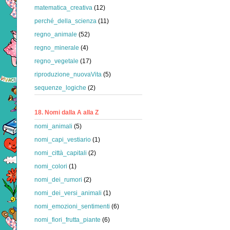
matematica_creativa
(12)
perché_della_scienza
(11)
regno_animale
(52)
regno_minerale
(4)
regno_vegetale
(17)
riproduzione_nuovaVita
(5)
sequenze_logiche
(2)
18. Nomi dalla A alla Z
nomi_animali
(5)
nomi_capi_vestiario
(1)
nomi_città_capitali
(2)
nomi_colori
(1)
nomi_dei_rumori
(2)
nomi_dei_versi_animali
(1)
nomi_emozioni_sentimenti
(6)
nomi_fiori_frutta_piante
(6)