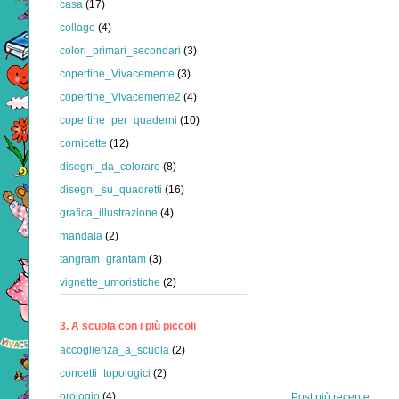
casa
(17)
collage
(4)
colori_primari_secondari
(3)
copertine_Vivacemente
(3)
copertine_Vivacemente2
(4)
copertine_per_quaderni
(10)
cornicette
(12)
disegni_da_colorare
(8)
disegni_su_quadretti
(16)
grafica_illustrazione
(4)
mandala
(2)
tangram_grantam
(3)
vignette_umoristiche
(2)
3. A scuola con i più piccoli
accoglienza_a_scuola
(2)
concetti_topologici
(2)
orologio
(4)
Post più recente