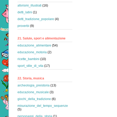
aforismi_illustrati
(16)
detti_latini
(1)
detti_tradizione_popolare
(4)
proverbi
(9)
21. Salute, sport e alimentazione
educazione_alimentare
(54)
educazione_motoria
(2)
ricette_bambini
(10)
sport_stile_di_vita
(17)
22. Storia, musica
archeologia_preistoria
(13)
educazione_musicale
(3)
giochi_della_tradizione
(6)
misurazione_del_tempo_sequenze
(5)
personaggi_della_storia
(1)