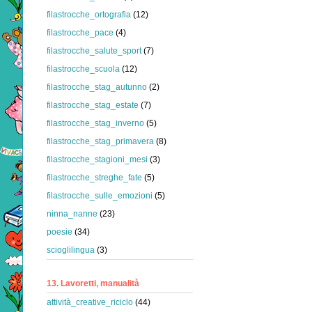
filastrocche_ortografia
(12)
filastrocche_pace
(4)
filastrocche_salute_sport
(7)
filastrocche_scuola
(12)
filastrocche_stag_autunno
(2)
filastrocche_stag_estate
(7)
filastrocche_stag_inverno
(5)
filastrocche_stag_primavera
(8)
filastrocche_stagioni_mesi
(3)
filastrocche_streghe_fate
(5)
filastrocche_sulle_emozioni
(5)
ninna_nanne
(23)
poesie
(34)
scioglilingua
(3)
13. Lavoretti, manualità
attività_creative_riciclo
(44)