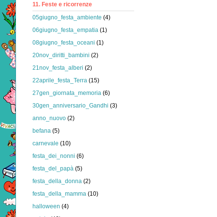
11. Feste e ricorrenze
05giugno_festa_ambiente
(4)
06giugno_festa_empatia
(1)
08giugno_festa_oceani
(1)
20nov_diritti_bambini
(2)
21nov_festa_alberi
(2)
22aprile_festa_Terra
(15)
27gen_giornata_memoria
(6)
30gen_anniversario_Gandhi
(3)
anno_nuovo
(2)
befana
(5)
carnevale
(10)
festa_dei_nonni
(6)
festa_del_papà
(5)
festa_della_donna
(2)
festa_della_mamma
(10)
halloween
(4)