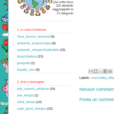
1. A come Ambiente
Terra_terreno_terremoti
(9)
ambiente_ecopsicologia
(6)
ambiente_sviluppoSostenibile
(33)
bioarchitettura
(15)
geografia
(2)
impatto_zero
(8)
Labels:
cruciverba_sill
2. Arte e immagine
Nessun comment
arte_correnti_artistiche
(16)
arte_terapia
(1)
Posta un comme
artisti_famosi
(14)
carte_gioco_disegno
(15)