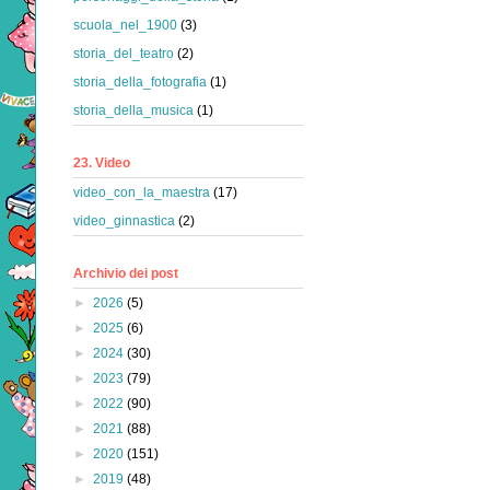
scuola_nel_1900
(3)
storia_del_teatro
(2)
storia_della_fotografia
(1)
storia_della_musica
(1)
23. Video
video_con_la_maestra
(17)
video_ginnastica
(2)
Archivio dei post
►
2026
(5)
►
2025
(6)
►
2024
(30)
►
2023
(79)
►
2022
(90)
►
2021
(88)
►
2020
(151)
►
2019
(48)