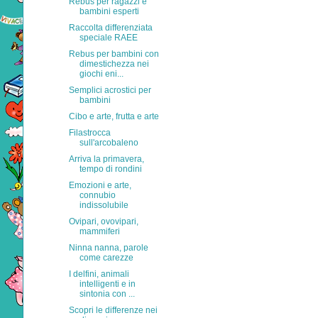
Rebus per ragazzi e
bambini esperti
Raccolta differenziata
speciale RAEE
Rebus per bambini con
dimestichezza nei
giochi eni...
Semplici acrostici per
bambini
Cibo e arte, frutta e arte
Filastrocca
sull'arcobaleno
Arriva la primavera,
tempo di rondini
Emozioni e arte,
connubio
indissolubile
Ovipari, ovovipari,
mammiferi
Ninna nanna, parole
come carezze
I delfini, animali
intelligenti e in
sintonia con ...
Scopri le differenze nei