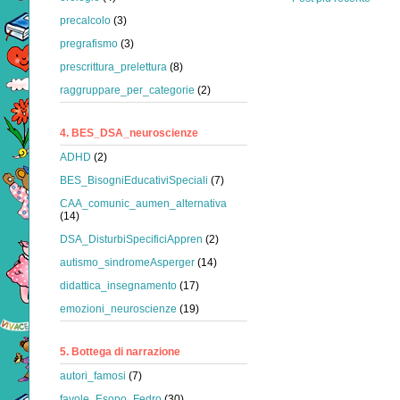
precalcolo
(3)
pregrafismo
(3)
prescrittura_prelettura
(8)
raggruppare_per_categorie
(2)
4. BES_DSA_neuroscienze
ADHD
(2)
BES_BisogniEducativiSpeciali
(7)
CAA_comunic_aumen_alternativa
(14)
DSA_DisturbiSpecificiAppren
(2)
autismo_sindromeAsperger
(14)
didattica_insegnamento
(17)
emozioni_neuroscienze
(19)
5. Bottega di narrazione
autori_famosi
(7)
favole_Esopo_Fedro
(30)