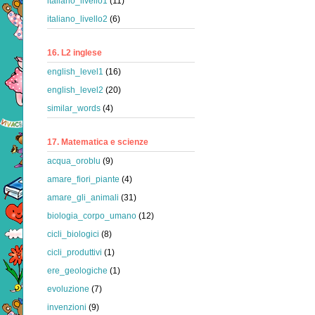
italiano_livello1
(11)
italiano_livello2
(6)
16. L2 inglese
english_level1
(16)
english_level2
(20)
similar_words
(4)
17. Matematica e scienze
acqua_oroblu
(9)
amare_fiori_piante
(4)
amare_gli_animali
(31)
biologia_corpo_umano
(12)
cicli_biologici
(8)
cicli_produttivi
(1)
ere_geologiche
(1)
evoluzione
(7)
invenzioni
(9)