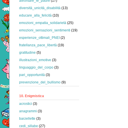
affrontare_le_paure
(17)
diversità_unicità_disabilità
(13)
educare_alla_felicità
(10)
emozioni_empatia_solidarietà
(25)
emozioni_sensazioni_sentimenti
(19)
esperienze_ottimali_PNEI
(2)
fratellanza_pace_libertà
(19)
gratitudine
(5)
illustrazioni_emotive
(3)
linguaggio_del_corpo
(3)
pari_opportunità
(3)
prevenzione_del_bullismo
(9)
10. Enigmistica
acrostici
(3)
anagrammi
(3)
barzellette
(3)
cedi_sillabe
(27)