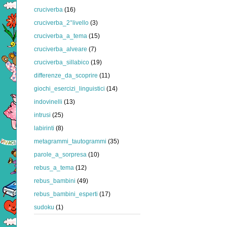
cruciverba
(16)
cruciverba_2°livello
(3)
cruciverba_a_tema
(15)
cruciverba_alveare
(7)
cruciverba_sillabico
(19)
differenze_da_scoprire
(11)
giochi_esercizi_linguistici
(14)
indovinelli
(13)
intrusi
(25)
labirinti
(8)
metagrammi_tautogrammi
(35)
parole_a_sorpresa
(10)
rebus_a_tema
(12)
rebus_bambini
(49)
rebus_bambini_esperti
(17)
sudoku
(1)