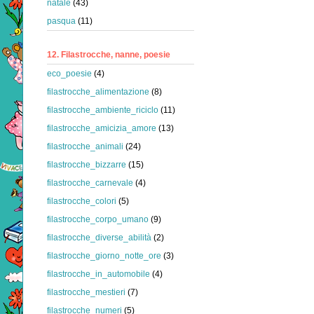
natale
(43)
pasqua
(11)
12. Filastrocche, nanne, poesie
eco_poesie
(4)
filastrocche_alimentazione
(8)
filastrocche_ambiente_riciclo
(11)
filastrocche_amicizia_amore
(13)
filastrocche_animali
(24)
filastrocche_bizzarre
(15)
filastrocche_carnevale
(4)
filastrocche_colori
(5)
filastrocche_corpo_umano
(9)
filastrocche_diverse_abilità
(2)
filastrocche_giorno_notte_ore
(3)
filastrocche_in_automobile
(4)
filastrocche_mestieri
(7)
filastrocche_numeri
(5)