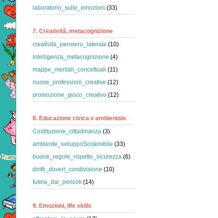
laboratorio_sulle_emozioni
(33)
7. Creatività, metacognizione
creatività_pensiero_laterale
(10)
intelligenza_metacognizione
(4)
mappe_mentali_concettuali
(11)
nuove_professioni_creative
(12)
promozione_gioco_creativo
(12)
8. Educazione civica e ambientale
Costituzione_cittadinanza
(3)
ambiente_sviluppoSostenibile
(33)
buone_regole_rispetto_sicurezza
(6)
diritti_doveri_condivisione
(10)
tutela_dai_pericoli
(14)
9. Emozioni, life skills