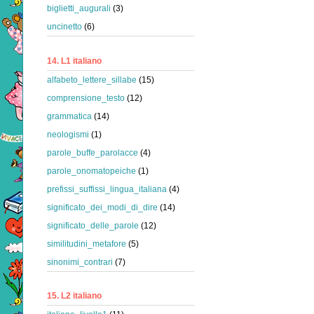
biglietti_augurali
(3)
uncinetto
(6)
14. L1 italiano
alfabeto_lettere_sillabe
(15)
comprensione_testo
(12)
grammatica
(14)
neologismi
(1)
parole_buffe_parolacce
(4)
parole_onomatopeiche
(1)
prefissi_suffissi_lingua_italiana
(4)
significato_dei_modi_di_dire
(14)
significato_delle_parole
(12)
similitudini_metafore
(5)
sinonimi_contrari
(7)
15. L2 italiano