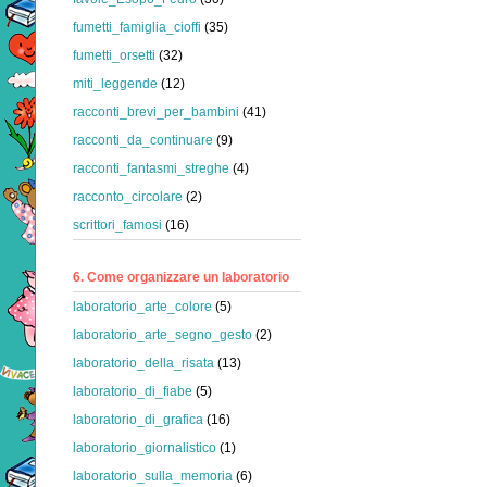
fumetti_famiglia_cioffi
(35)
fumetti_orsetti
(32)
miti_leggende
(12)
racconti_brevi_per_bambini
(41)
racconti_da_continuare
(9)
racconti_fantasmi_streghe
(4)
racconto_circolare
(2)
scrittori_famosi
(16)
6. Come organizzare un laboratorio
laboratorio_arte_colore
(5)
laboratorio_arte_segno_gesto
(2)
laboratorio_della_risata
(13)
laboratorio_di_fiabe
(5)
laboratorio_di_grafica
(16)
laboratorio_giornalistico
(1)
laboratorio_sulla_memoria
(6)