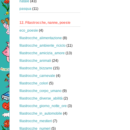
natale
(43)
pasqua
(11)
12. Filastrocche, nanne, poesie
eco_poesie
(4)
filastrocche_alimentazione
(8)
filastrocche_ambiente_riciclo
(11)
filastrocche_amicizia_amore
(13)
filastrocche_animali
(24)
filastrocche_bizzarre
(15)
filastrocche_carnevale
(4)
filastrocche_colori
(5)
filastrocche_corpo_umano
(9)
filastrocche_diverse_abilità
(2)
filastrocche_giorno_notte_ore
(3)
filastrocche_in_automobile
(4)
filastrocche_mestieri
(7)
filastrocche_numeri
(5)