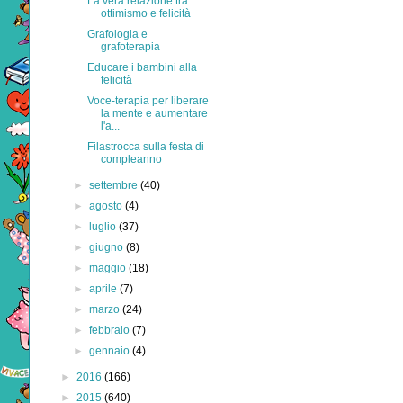
La vera relazione tra
ottimismo e felicità
Grafologia e
grafoterapia
Educare i bambini alla
felicità
Voce-terapia per liberare
la mente e aumentare
l'a...
Filastrocca sulla festa di
compleanno
►
settembre
(40)
►
agosto
(4)
►
luglio
(37)
►
giugno
(8)
►
maggio
(18)
►
aprile
(7)
►
marzo
(24)
►
febbraio
(7)
►
gennaio
(4)
►
2016
(166)
►
2015
(640)