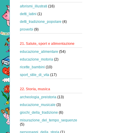
aforismi_illustrati
(16)
detti_latini
(1)
detti_tradizione_popolare
(4)
proverbi
(9)
21. Salute, sport e alimentazione
educazione_alimentare
(54)
educazione_motoria
(2)
ricette_bambini
(10)
sport_stile_di_vita
(17)
22. Storia, musica
archeologia_preistoria
(13)
educazione_musicale
(3)
giochi_della_tradizione
(6)
misurazione_del_tempo_sequenze
(5)
personaggi_della_storia
(1)