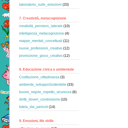
laboratorio_sulle_emozioni
(33)
7. Creatività, metacognizione
creatività_pensiero_laterale
(10)
intelligenza_metacognizione
(4)
mappe_mentali_concettuali
(11)
nuove_professioni_creative
(12)
promozione_gioco_creativo
(12)
8. Educazione civica e ambientale
Costituzione_cittadinanza
(3)
ambiente_sviluppoSostenibile
(33)
buone_regole_rispetto_sicurezza
(6)
diritti_doveri_condivisione
(10)
tutela_dai_pericoli
(14)
9. Emozioni, life skills