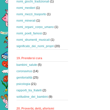
nomi_giochi_tradizionali
(1)
nomi_mestieri
(1)
nomi_mezzi_trasporto
(1)
nomi_minerali
(1)
nomi_organi_corpo_umano
(1)
nomi_poeti_famosi
(1)
nomi_strumenti_musicali
(1)
significato_dei_nomi_propri
(20)
19. Prendersi cura
bambini_salute
(5)
coronavirus
(14)
genitorialità
(25)
psicologia
(21)
rapporti_tra_fratelli
(2)
solitudine_dei_bambini
(9)
20. Proverbi, detti, aforismi