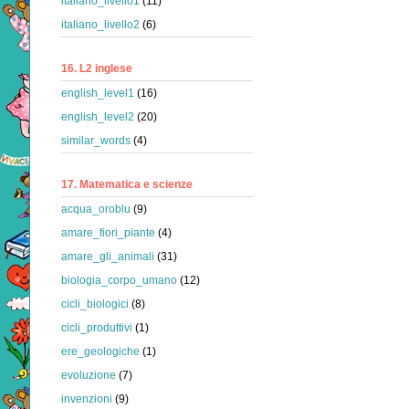
italiano_livello1
(11)
italiano_livello2
(6)
16. L2 inglese
english_level1
(16)
english_level2
(20)
similar_words
(4)
17. Matematica e scienze
acqua_oroblu
(9)
amare_fiori_piante
(4)
amare_gli_animali
(31)
biologia_corpo_umano
(12)
cicli_biologici
(8)
cicli_produttivi
(1)
ere_geologiche
(1)
evoluzione
(7)
invenzioni
(9)