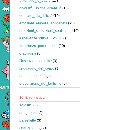
affrontare_le_paure
(17)
diversità_unicità_disabilità
(13)
educare_alla_felicità
(10)
emozioni_empatia_solidarietà
(25)
emozioni_sensazioni_sentimenti
(19)
esperienze_ottimali_PNEI
(2)
fratellanza_pace_libertà
(19)
gratitudine
(5)
illustrazioni_emotive
(3)
linguaggio_del_corpo
(3)
pari_opportunità
(3)
prevenzione_del_bullismo
(9)
10. Enigmistica
acrostici
(3)
anagrammi
(3)
barzellette
(3)
cedi_sillabe
(27)