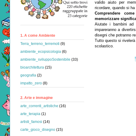
valido aiuto per mem
ricordare, quando si ha
Comprendere come 
memorizzare signific
Aiutate i bambini ad 
impareranno a divertir
disegni che potranno re
1. A come Ambiente
Tutto questo si rivelerà
Terra_terreno_terremoti
(9)
scolastico.
ambiente_ecopsicologia
(6)
ambiente_sviluppoSostenibile
(33)
bioarchitettura
(15)
geografia
(2)
impatto_zero
(8)
2. Arte e immagine
arte_correnti_artistiche
(16)
arte_terapia
(1)
artisti_famosi
(14)
carte_gioco_disegno
(15)