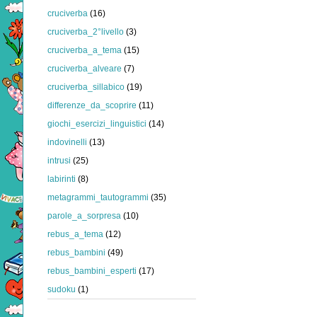
cruciverba
(16)
cruciverba_2°livello
(3)
cruciverba_a_tema
(15)
cruciverba_alveare
(7)
cruciverba_sillabico
(19)
differenze_da_scoprire
(11)
giochi_esercizi_linguistici
(14)
indovinelli
(13)
intrusi
(25)
labirinti
(8)
metagrammi_tautogrammi
(35)
parole_a_sorpresa
(10)
rebus_a_tema
(12)
rebus_bambini
(49)
rebus_bambini_esperti
(17)
sudoku
(1)