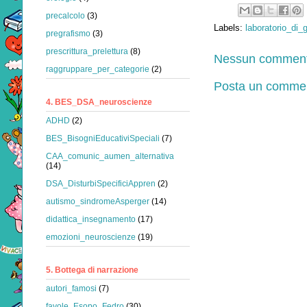
precalcolo
(3)
Labels:
laboratorio_di_g
pregrafismo
(3)
prescrittura_prelettura
(8)
Nessun comment
raggruppare_per_categorie
(2)
Posta un comme
4. BES_DSA_neuroscienze
ADHD
(2)
BES_BisogniEducativiSpeciali
(7)
CAA_comunic_aumen_alternativa
(14)
DSA_DisturbiSpecificiAppren
(2)
autismo_sindromeAsperger
(14)
didattica_insegnamento
(17)
emozioni_neuroscienze
(19)
5. Bottega di narrazione
autori_famosi
(7)
favole_Esopo_Fedro
(30)