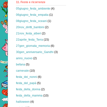
11. Feste e ricorrenze
05giugno_festa_ambiente
(4)
06giugno_festa_empatia
(1)
08giugno_festa_oceani
(1)
20nov_diritti_bambini
(2)
21nov_festa_alberi
(2)
22aprile_festa_Terra
(15)
27gen_giornata_memoria
(6)
30gen_anniversario_Gandhi
(3)
anno_nuovo
(2)
befana
(5)
carnevale
(10)
festa_dei_nonni
(6)
festa_del_papà
(5)
festa_della_donna
(2)
festa_della_mamma
(10)
halloween
(4)