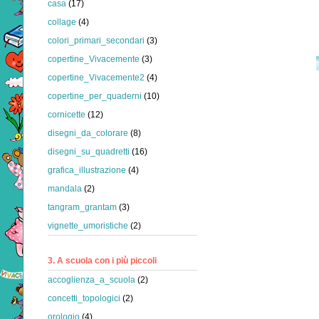
casa
(17)
collage
(4)
colori_primari_secondari
(3)
copertine_Vivacemente
(3)
copertine_Vivacemente2
(4)
copertine_per_quaderni
(10)
cornicette
(12)
disegni_da_colorare
(8)
disegni_su_quadretti
(16)
grafica_illustrazione
(4)
mandala
(2)
tangram_grantam
(3)
vignette_umoristiche
(2)
3. A scuola con i più piccoli
accoglienza_a_scuola
(2)
concetti_topologici
(2)
orologio
(4)