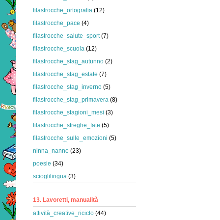
filastrocche_ortografia
(12)
filastrocche_pace
(4)
filastrocche_salute_sport
(7)
filastrocche_scuola
(12)
filastrocche_stag_autunno
(2)
filastrocche_stag_estate
(7)
filastrocche_stag_inverno
(5)
filastrocche_stag_primavera
(8)
filastrocche_stagioni_mesi
(3)
filastrocche_streghe_fate
(5)
filastrocche_sulle_emozioni
(5)
ninna_nanne
(23)
poesie
(34)
scioglilingua
(3)
13. Lavoretti, manualità
attività_creative_riciclo
(44)