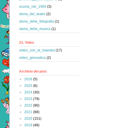
scuola_nel_1900
(3)
storia_del_teatro
(2)
storia_della_fotografia
(1)
storia_della_musica
(1)
23. Video
video_con_la_maestra
(17)
video_ginnastica
(2)
Archivio dei post
►
2026
(5)
►
2025
(6)
►
2024
(30)
►
2023
(79)
►
2022
(90)
►
2021
(88)
►
2020
(151)
►
2019
(48)