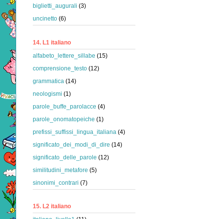
biglietti_augurali
(3)
uncinetto
(6)
14. L1 italiano
alfabeto_lettere_sillabe
(15)
comprensione_testo
(12)
grammatica
(14)
neologismi
(1)
parole_buffe_parolacce
(4)
parole_onomatopeiche
(1)
prefissi_suffissi_lingua_italiana
(4)
significato_dei_modi_di_dire
(14)
significato_delle_parole
(12)
similitudini_metafore
(5)
sinonimi_contrari
(7)
15. L2 italiano