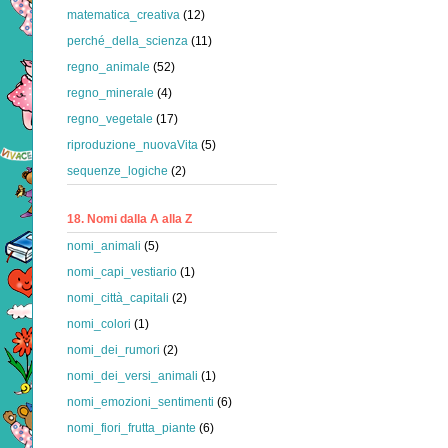
matematica_creativa
(12)
perché_della_scienza
(11)
regno_animale
(52)
regno_minerale
(4)
regno_vegetale
(17)
riproduzione_nuovaVita
(5)
sequenze_logiche
(2)
18. Nomi dalla A alla Z
nomi_animali
(5)
nomi_capi_vestiario
(1)
nomi_città_capitali
(2)
nomi_colori
(1)
nomi_dei_rumori
(2)
nomi_dei_versi_animali
(1)
nomi_emozioni_sentimenti
(6)
nomi_fiori_frutta_piante
(6)