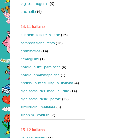
biglietti_augurali
(3)
uncinetto
(6)
14. L1 italiano
alfabeto_lettere_sillabe
(15)
comprensione_testo
(12)
grammatica
(14)
neologismi
(1)
parole_buffe_parolacce
(4)
parole_onomatopeiche
(1)
prefissi_suffissi_lingua_italiana
(4)
significato_dei_modi_di_dire
(14)
significato_delle_parole
(12)
similitudini_metafore
(5)
sinonimi_contrari
(7)
15. L2 italiano