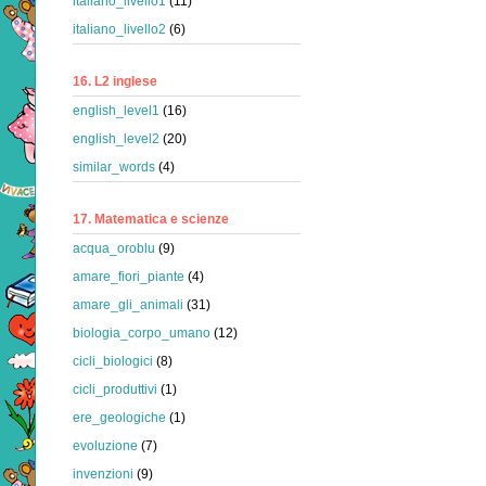
italiano_livello1
(11)
italiano_livello2
(6)
16. L2 inglese
english_level1
(16)
english_level2
(20)
similar_words
(4)
17. Matematica e scienze
acqua_oroblu
(9)
amare_fiori_piante
(4)
amare_gli_animali
(31)
biologia_corpo_umano
(12)
cicli_biologici
(8)
cicli_produttivi
(1)
ere_geologiche
(1)
evoluzione
(7)
invenzioni
(9)