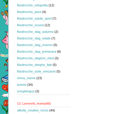
filastrocche_ortografia
(12)
filastrocche_pace
(4)
filastrocche_salute_sport
(7)
filastrocche_scuola
(12)
filastrocche_stag_autunno
(2)
filastrocche_stag_estate
(7)
filastrocche_stag_inverno
(5)
filastrocche_stag_primavera
(8)
filastrocche_stagioni_mesi
(3)
filastrocche_streghe_fate
(5)
filastrocche_sulle_emozioni
(5)
ninna_nanne
(23)
poesie
(34)
scioglilingua
(3)
13. Lavoretti, manualità
attività_creative_riciclo
(44)