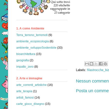
1. A come Ambiente
Terra_terreno_terremoti
(9)
ambiente_ecopsicologia
(6)
ambiente_sviluppoSostenibile
(33)
bioarchitettura
(15)
geografia
(2)
impatto_zero
(8)
Labels:
filastrocche_bi
2. Arte e immagine
Nessun comment
arte_correnti_artistiche
(16)
Posta un comme
arte_terapia
(1)
artisti_famosi
(14)
carte_gioco_disegno
(15)