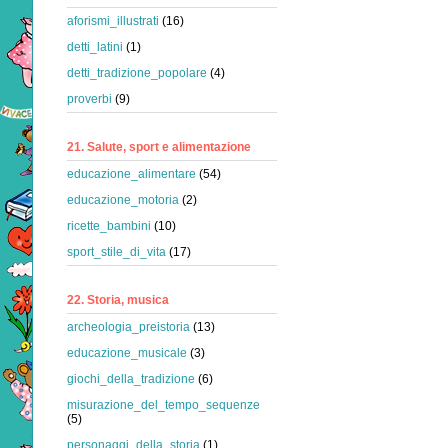
aforismi_illustrati
(16)
detti_latini
(1)
detti_tradizione_popolare
(4)
proverbi
(9)
21. Salute, sport e alimentazione
educazione_alimentare
(54)
educazione_motoria
(2)
ricette_bambini
(10)
sport_stile_di_vita
(17)
22. Storia, musica
archeologia_preistoria
(13)
educazione_musicale
(3)
giochi_della_tradizione
(6)
misurazione_del_tempo_sequenze
(5)
personaggi_della_storia
(1)