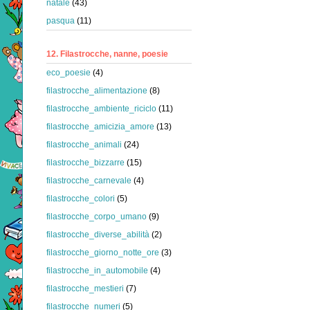
natale
(43)
pasqua
(11)
12. Filastrocche, nanne, poesie
eco_poesie
(4)
filastrocche_alimentazione
(8)
filastrocche_ambiente_riciclo
(11)
filastrocche_amicizia_amore
(13)
filastrocche_animali
(24)
filastrocche_bizzarre
(15)
filastrocche_carnevale
(4)
filastrocche_colori
(5)
filastrocche_corpo_umano
(9)
filastrocche_diverse_abilità
(2)
filastrocche_giorno_notte_ore
(3)
filastrocche_in_automobile
(4)
filastrocche_mestieri
(7)
filastrocche_numeri
(5)