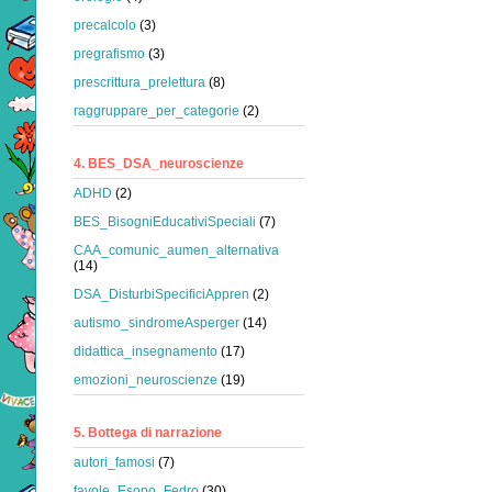
precalcolo
(3)
pregrafismo
(3)
prescrittura_prelettura
(8)
raggruppare_per_categorie
(2)
4. BES_DSA_neuroscienze
ADHD
(2)
BES_BisogniEducativiSpeciali
(7)
CAA_comunic_aumen_alternativa
(14)
DSA_DisturbiSpecificiAppren
(2)
autismo_sindromeAsperger
(14)
didattica_insegnamento
(17)
emozioni_neuroscienze
(19)
5. Bottega di narrazione
autori_famosi
(7)
favole_Esopo_Fedro
(30)