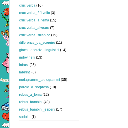
cruciverba
(16)
cruciverba_2°livello
(3)
cruciverba_a_tema
(15)
cruciverba_alveare
(7)
cruciverba_sillabico
(19)
differenze_da_scoprire
(11)
giochi_esercizi_linguistici
(14)
indovinelli
(13)
intrusi
(25)
labirinti
(8)
metagrammi_tautogrammi
(35)
parole_a_sorpresa
(10)
rebus_a_tema
(12)
rebus_bambini
(49)
rebus_bambini_esperti
(17)
sudoku
(1)