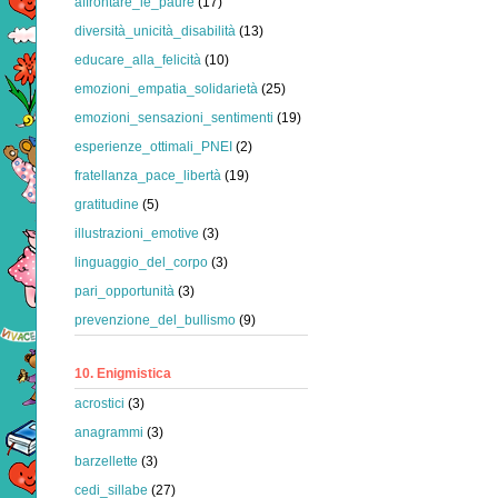
affrontare_le_paure
(17)
diversità_unicità_disabilità
(13)
educare_alla_felicità
(10)
emozioni_empatia_solidarietà
(25)
emozioni_sensazioni_sentimenti
(19)
esperienze_ottimali_PNEI
(2)
fratellanza_pace_libertà
(19)
gratitudine
(5)
illustrazioni_emotive
(3)
linguaggio_del_corpo
(3)
pari_opportunità
(3)
prevenzione_del_bullismo
(9)
10. Enigmistica
acrostici
(3)
anagrammi
(3)
barzellette
(3)
cedi_sillabe
(27)