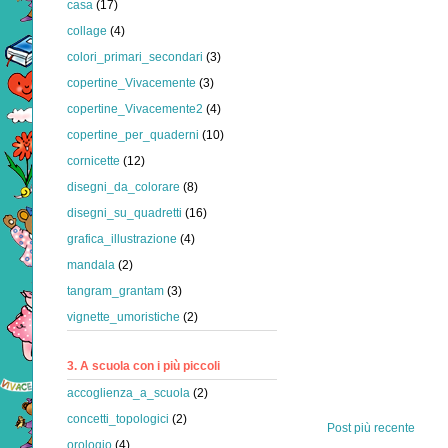
casa
(17)
collage
(4)
colori_primari_secondari
(3)
copertine_Vivacemente
(3)
copertine_Vivacemente2
(4)
copertine_per_quaderni
(10)
cornicette
(12)
disegni_da_colorare
(8)
disegni_su_quadretti
(16)
grafica_illustrazione
(4)
mandala
(2)
tangram_grantam
(3)
vignette_umoristiche
(2)
3. A scuola con i più piccoli
accoglienza_a_scuola
(2)
concetti_topologici
(2)
Post più recente
orologio
(4)