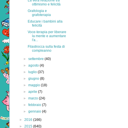
La vera relazione tra
ottimismo e felicità
Grafologia e
grafoterapia
Educare i bambini alla
felicità
Voce-terapia per liberare
la mente e aumentare
l'a...
Filastrocca sulla festa di
compleanno
►
settembre
(40)
►
agosto
(4)
►
luglio
(37)
►
giugno
(8)
►
maggio
(18)
►
aprile
(7)
►
marzo
(24)
►
febbraio
(7)
►
gennaio
(4)
►
2016
(166)
►
2015
(640)