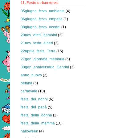
11. Feste e ricorrenze
05giugno_festa_ambiente
(4)
06giugno_festa_empatia
(1)
08giugno_festa_oceani
(1)
20nov_diritti_bambini
(2)
21nov_festa_alberi
(2)
22aprile_festa_Terra
(15)
27gen_giornata_memoria
(6)
30gen_anniversario_Gandhi
(3)
anno_nuovo
(2)
befana
(5)
carnevale
(10)
festa_dei_nonni
(6)
festa_del_papà
(5)
festa_della_donna
(2)
festa_della_mamma
(10)
halloween
(4)