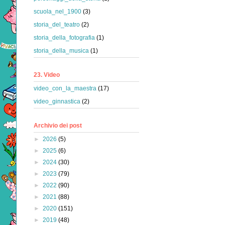
scuola_nel_1900
(3)
storia_del_teatro
(2)
storia_della_fotografia
(1)
storia_della_musica
(1)
23. Video
video_con_la_maestra
(17)
video_ginnastica
(2)
Archivio dei post
►
2026
(5)
►
2025
(6)
►
2024
(30)
►
2023
(79)
►
2022
(90)
►
2021
(88)
►
2020
(151)
►
2019
(48)