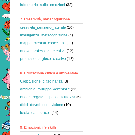
laboratorio_sulle_emozioni
(33)
7. Creatività, metacognizione
creatività_pensiero_laterale
(10)
intelligenza_metacognizione
(4)
mappe_mentali_concettuali
(11)
nuove_professioni_creative
(12)
promozione_gioco_creativo
(12)
8. Educazione civica e ambientale
Costituzione_cittadinanza
(3)
ambiente_sviluppoSostenibile
(33)
buone_regole_rispetto_sicurezza
(6)
diritti_doveri_condivisione
(10)
tutela_dai_pericoli
(14)
9. Emozioni, life skills