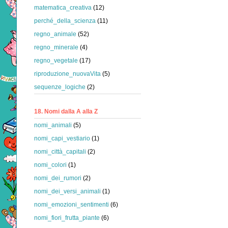
matematica_creativa
(12)
perché_della_scienza
(11)
regno_animale
(52)
regno_minerale
(4)
regno_vegetale
(17)
riproduzione_nuovaVita
(5)
sequenze_logiche
(2)
18. Nomi dalla A alla Z
nomi_animali
(5)
nomi_capi_vestiario
(1)
nomi_città_capitali
(2)
nomi_colori
(1)
nomi_dei_rumori
(2)
nomi_dei_versi_animali
(1)
nomi_emozioni_sentimenti
(6)
nomi_fiori_frutta_piante
(6)