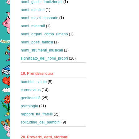
nomi_giochi_tradizionali
(1)
nomi_mestieri
(1)
nomi_mezzi_trasporto
(1)
nomi_minerali
(1)
nomi_organi_corpo_umano
(1)
nomi_poeti_famosi
(1)
nomi_strumenti_musicali
(1)
significato_dei_nomi_propri
(20)
19. Prendersi cura
bambini_salute
(5)
coronavirus
(14)
genitorialità
(25)
psicologia
(21)
rapporti_tra_fratelli
(2)
solitudine_dei_bambini
(9)
20. Proverbi, detti, aforismi