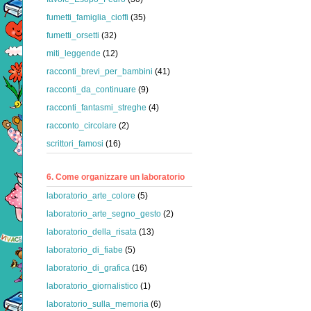
fumetti_famiglia_cioffi
(35)
fumetti_orsetti
(32)
miti_leggende
(12)
racconti_brevi_per_bambini
(41)
racconti_da_continuare
(9)
racconti_fantasmi_streghe
(4)
racconto_circolare
(2)
scrittori_famosi
(16)
6. Come organizzare un laboratorio
laboratorio_arte_colore
(5)
laboratorio_arte_segno_gesto
(2)
laboratorio_della_risata
(13)
laboratorio_di_fiabe
(5)
laboratorio_di_grafica
(16)
laboratorio_giornalistico
(1)
laboratorio_sulla_memoria
(6)