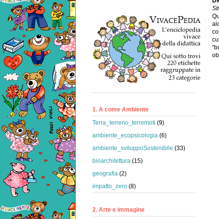
Di
St
Qu
al
co
cu
"b
ob
1. A come Ambiente
Terra_terreno_terremoti
(9)
ambiente_ecopsicologia
(6)
ambiente_sviluppoSostenibile
(33)
bioarchitettura
(15)
geografia
(2)
impatto_zero
(8)
2. Arte e immagine