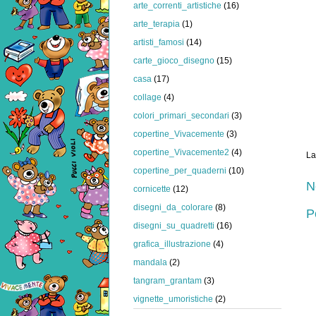
arte_correnti_artistiche
(16)
arte_terapia
(1)
artisti_famosi
(14)
carte_gioco_disegno
(15)
casa
(17)
collage
(4)
colori_primari_secondari
(3)
copertine_Vivacemente
(3)
copertine_Vivacemente2
(4)
La
copertine_per_quaderni
(10)
N
cornicette
(12)
disegni_da_colorare
(8)
P
disegni_su_quadretti
(16)
grafica_illustrazione
(4)
mandala
(2)
tangram_grantam
(3)
vignette_umoristiche
(2)