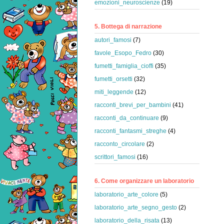
emozioni_neuroscienze
(19)
5. Bottega di narrazione
autori_famosi
(7)
favole_Esopo_Fedro
(30)
fumetti_famiglia_cioffi
(35)
fumetti_orsetti
(32)
miti_leggende
(12)
racconti_brevi_per_bambini
(41)
racconti_da_continuare
(9)
racconti_fantasmi_streghe
(4)
racconto_circolare
(2)
scrittori_famosi
(16)
6. Come organizzare un laboratorio
laboratorio_arte_colore
(5)
laboratorio_arte_segno_gesto
(2)
laboratorio_della_risata
(13)