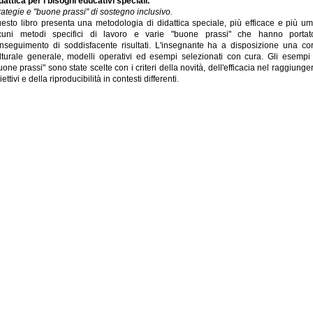
dattica per i bisogni educativi speciali.
rategie e "buone prassi" di sostegno inclusivo.
esto libro presenta una metodologia di didattica speciale, più efficace e più u
cuni metodi specifici di lavoro e varie "buone prassi" che hanno portat
nseguimento di soddisfacente risultati. L'insegnante ha a disposizione una co
lturale generale, modelli operativi ed esempi selezionati con cura. Gli esempi
uone prassi" sono state scelte con i criteri della novità, dell'efficacia nel raggiunger
iettivi e della riproducibilità in contesti differenti.