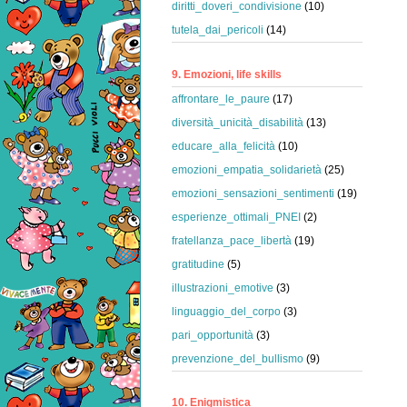
diritti_doveri_condivisione
(10)
tutela_dai_pericoli
(14)
9. Emozioni, life skills
affrontare_le_paure
(17)
diversità_unicità_disabilità
(13)
educare_alla_felicità
(10)
emozioni_empatia_solidarietà
(25)
emozioni_sensazioni_sentimenti
(19)
esperienze_ottimali_PNEI
(2)
fratellanza_pace_libertà
(19)
gratitudine
(5)
illustrazioni_emotive
(3)
linguaggio_del_corpo
(3)
pari_opportunità
(3)
prevenzione_del_bullismo
(9)
10. Enigmistica