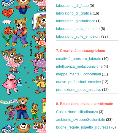
laboratorio_di_fiabe
(5)
laboratorio_di_grafica
(16)
laboratorio_giornalistico
(1)
laboratorio_sulla_memoria
(6)
laboratorio_sulle_emozioni
(33)
7. Creatività, metacognizione
creatività_pensiero_laterale
(10)
intelligenza_metacognizione
(4)
mappe_mentali_concettuali
(11)
nuove_professioni_creative
(12)
promozione_gioco_creativo
(12)
8. Educazione civica e ambientale
Costituzione_cittadinanza
(3)
ambiente_sviluppoSostenibile
(33)
buone_regole_rispetto_sicurezza
(6)