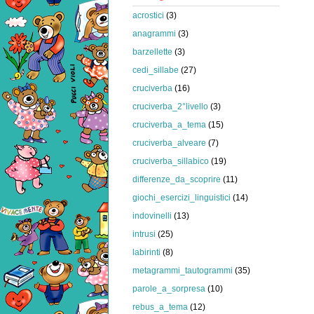
acrostici
(3)
anagrammi
(3)
barzellette
(3)
cedi_sillabe
(27)
cruciverba
(16)
cruciverba_2°livello
(3)
cruciverba_a_tema
(15)
cruciverba_alveare
(7)
cruciverba_sillabico
(19)
differenze_da_scoprire
(11)
giochi_esercizi_linguistici
(14)
indovinelli
(13)
intrusi
(25)
labirinti
(8)
metagrammi_tautogrammi
(35)
parole_a_sorpresa
(10)
rebus_a_tema
(12)