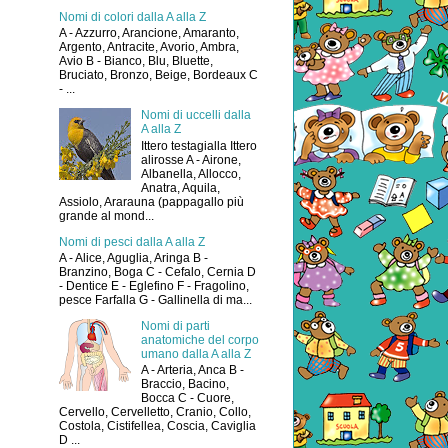
Nomi di colori dalla A alla Z
A - Azzurro, Arancione, Amaranto,
Argento, Antracite, Avorio, Ambra,
Avio B - Bianco, Blu, Bluette,
Bruciato, Bronzo, Beige, Bordeaux C
- ...
Nomi di uccelli dalla
A alla Z
Ittero testagialla Ittero
alirosse A - Airone,
Albanella, Allocco,
Anatra, Aquila,
Assiolo, Ararauna (pappagallo più
grande al mond...
Nomi di pesci dalla A alla Z
A - Alice, Aguglia, Aringa B -
Branzino, Boga C - Cefalo, Cernia D
- Dentice E - Eglefino F - Fragolino,
pesce Farfalla G - Gallinella di ma...
Nomi di parti
anatomiche del corpo
umano dalla A alla Z
A - Arteria, Anca B -
Braccio, Bacino,
Bocca C - Cuore,
Cervello, Cervelletto, Cranio, Collo,
Costola, Cistifellea, Coscia, Caviglia
D ...