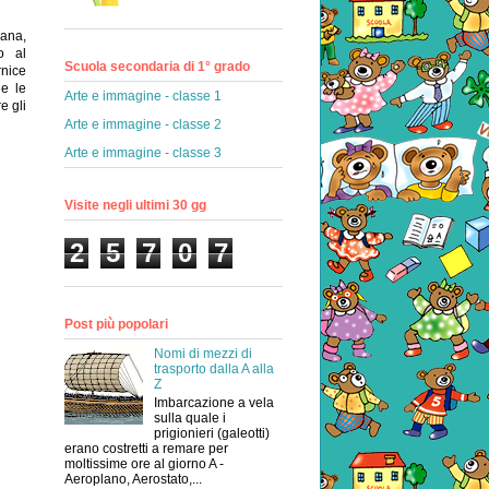
mana,
o al
Scuola secondaria di 1° grado
rnice
 e le
Arte e immagine - classe 1
e gli
Arte e immagine - classe 2
Arte e immagine - classe 3
Visite negli ultimi 30 gg
2
5
7
0
7
Post più popolari
Nomi di mezzi di
trasporto dalla A alla
Z
Imbarcazione a vela
sulla quale i
prigionieri (galeotti)
erano costretti a remare per
moltissime ore al giorno A -
Aeroplano, Aerostato,...