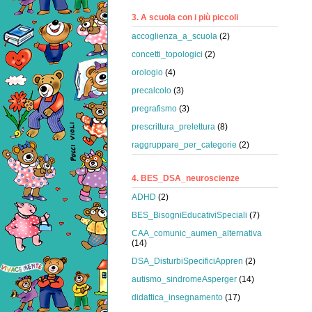
3. A scuola con i più piccoli
accoglienza_a_scuola
(2)
concetti_topologici
(2)
orologio
(4)
precalcolo
(3)
pregrafismo
(3)
prescrittura_prelettura
(8)
raggruppare_per_categorie
(2)
4. BES_DSA_neuroscienze
ADHD
(2)
BES_BisogniEducativiSpeciali
(7)
CAA_comunic_aumen_alternativa
(14)
DSA_DisturbiSpecificiAppren
(2)
autismo_sindromeAsperger
(14)
didattica_insegnamento
(17)