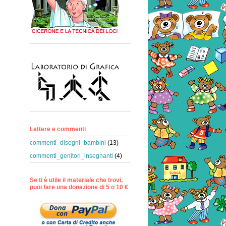
Lettere e commenti
commenti_disegni_bambini
(13)
commenti_genitori_insegnanti
(4)
Se ti è utile il materiale che trovi,
puoi fare una donazione di 5 o 10 €