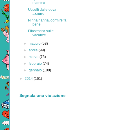
mamma
Uccelli dalle uova
azzurre
Ninna nanna, dormire fa
bene
Filastrocca sulle
vacanze
►
maggio
(58)
►
aprile
(99)
►
marzo
(73)
►
febbraio
(74)
►
gennaio
(100)
►
2014
(161)
Segnala una violazione