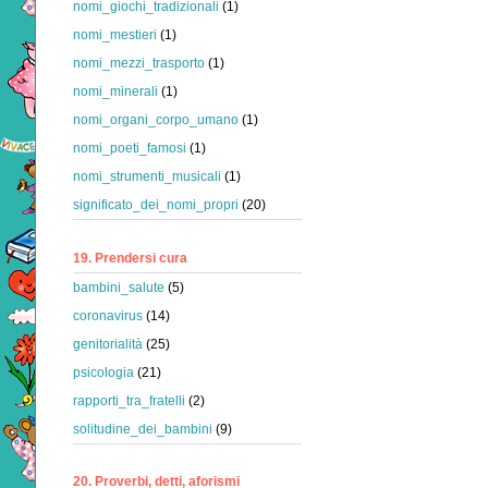
nomi_giochi_tradizionali
(1)
nomi_mestieri
(1)
nomi_mezzi_trasporto
(1)
nomi_minerali
(1)
nomi_organi_corpo_umano
(1)
nomi_poeti_famosi
(1)
nomi_strumenti_musicali
(1)
significato_dei_nomi_propri
(20)
19. Prendersi cura
bambini_salute
(5)
coronavirus
(14)
genitorialità
(25)
psicologia
(21)
rapporti_tra_fratelli
(2)
solitudine_dei_bambini
(9)
20. Proverbi, detti, aforismi