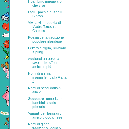
Il bambino impara ciò
che vive
I figli - poesia di Khalil
Gibran
Vivi la vita - poesia di
Madre Teresa di
Calcutta
Poesia della tradizione
popolare irlandese
Lettera al figlio, Rudyard
Kipling
Aggiungi un posto a
tavola che c'è un
amico in più
Nomi di animali
mammiferi dalla A alla
Z
Nomi di pesci dalla A
alla Z
Sequenze numeriche,
bambini scuola
primaria
Varianti del Tangram,
antico gioco cinese
Nomi di giochi
tradizionali dalla A