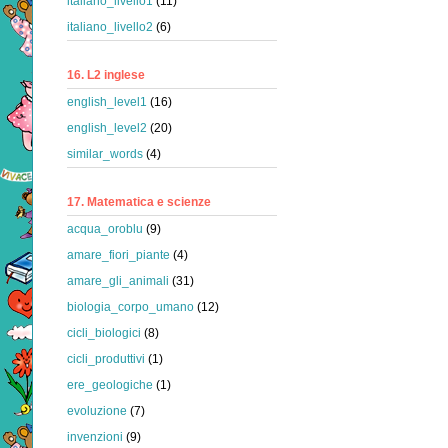
italiano_livello1
(11)
italiano_livello2
(6)
16. L2 inglese
english_level1
(16)
english_level2
(20)
similar_words
(4)
17. Matematica e scienze
acqua_oroblu
(9)
amare_fiori_piante
(4)
amare_gli_animali
(31)
biologia_corpo_umano
(12)
cicli_biologici
(8)
cicli_produttivi
(1)
ere_geologiche
(1)
evoluzione
(7)
invenzioni
(9)