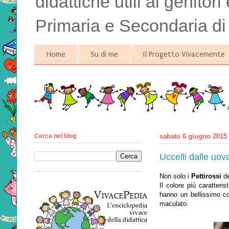
didattiche utili ai genitor
Primaria e Secondaria di
Home
Su di me
Il Progetto Vivacemente
Cerca nel blog
sabato 6 giugno 2015
Uccelli dalle uov
Non solo i
Pettirossi
de
Il colore più caratteri
hanno un bellissimo co
maculato.