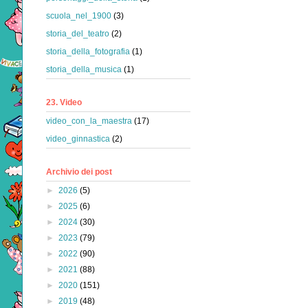
scuola_nel_1900
(3)
storia_del_teatro
(2)
storia_della_fotografia
(1)
storia_della_musica
(1)
23. Video
video_con_la_maestra
(17)
video_ginnastica
(2)
Archivio dei post
►
2026
(5)
►
2025
(6)
►
2024
(30)
►
2023
(79)
►
2022
(90)
►
2021
(88)
►
2020
(151)
►
2019
(48)