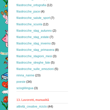
filastrocche_ortografia
(12)
filastrocche_pace
(4)
filastrocche_salute_sport
(7)
filastrocche_scuola
(12)
filastrocche_stag_autunno
(2)
filastrocche_stag_estate
(7)
filastrocche_stag_inverno
(5)
filastrocche_stag_primavera
(8)
filastrocche_stagioni_mesi
(3)
filastrocche_streghe_fate
(5)
filastrocche_sulle_emozioni
(5)
ninna_nanne
(23)
poesie
(34)
scioglilingua
(3)
13. Lavoretti, manualità
attività_creative_riciclo
(44)