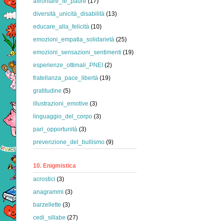
affrontare_le_paure
(17)
diversità_unicità_disabilità
(13)
educare_alla_felicità
(10)
emozioni_empatia_solidarietà
(25)
emozioni_sensazioni_sentimenti
(19)
esperienze_ottimali_PNEI
(2)
fratellanza_pace_libertà
(19)
gratitudine
(5)
illustrazioni_emotive
(3)
linguaggio_del_corpo
(3)
pari_opportunità
(3)
prevenzione_del_bullismo
(9)
10. Enigmistica
acrostici
(3)
anagrammi
(3)
barzellette
(3)
cedi_sillabe
(27)