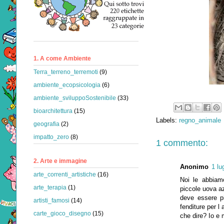
1. A come Ambiente
Terra_terreno_terremoti
(9)
ambiente_ecopsicologia
(6)
ambiente_sviluppoSostenibile
(33)
bioarchitettura
(15)
Labels:
regno_animale
geografia
(2)
impatto_zero
(8)
1 commento:
2. Arte e immagine
Anonimo
1 lu
arte_correnti_artistiche
(16)
Noi le abbiamo
arte_terapia
(1)
piccole uova a
deve essere p
artisti_famosi
(14)
fenditure per l
carte_gioco_disegno
(15)
che dire? Io e 