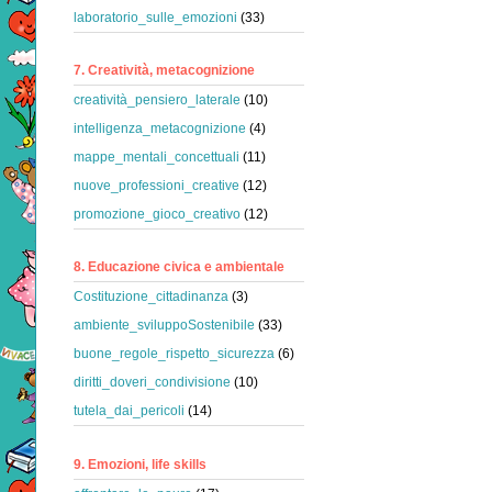
laboratorio_sulle_emozioni
(33)
7. Creatività, metacognizione
creatività_pensiero_laterale
(10)
intelligenza_metacognizione
(4)
mappe_mentali_concettuali
(11)
nuove_professioni_creative
(12)
promozione_gioco_creativo
(12)
8. Educazione civica e ambientale
Costituzione_cittadinanza
(3)
ambiente_sviluppoSostenibile
(33)
buone_regole_rispetto_sicurezza
(6)
diritti_doveri_condivisione
(10)
tutela_dai_pericoli
(14)
9. Emozioni, life skills