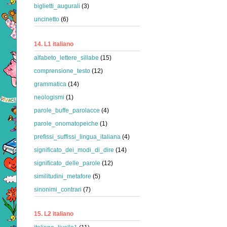
biglietti_augurali
(3)
uncinetto
(6)
14. L1 italiano
alfabeto_lettere_sillabe
(15)
comprensione_testo
(12)
grammatica
(14)
neologismi
(1)
parole_buffe_parolacce
(4)
parole_onomatopeiche
(1)
prefissi_suffissi_lingua_italiana
(4)
significato_dei_modi_di_dire
(14)
significato_delle_parole
(12)
similitudini_metafore
(5)
sinonimi_contrari
(7)
15. L2 italiano