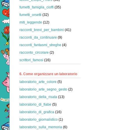
fumetti_famiglia_cioffi
(35)
fumetti_orsetti
(32)
miti_leggende
(12)
racconti_brevi_per_bambini
(41)
racconti_da_continuare
(9)
racconti_fantasmi_streghe
(4)
racconto_circolare
(2)
scrittori_famosi
(16)
6. Come organizzare un laboratorio
laboratorio_arte_colore
(5)
laboratorio_arte_segno_gesto
(2)
laboratorio_della_risata
(13)
laboratorio_di_fiabe
(5)
laboratorio_di_grafica
(16)
laboratorio_giornalistico
(1)
laboratorio_sulla_memoria
(6)