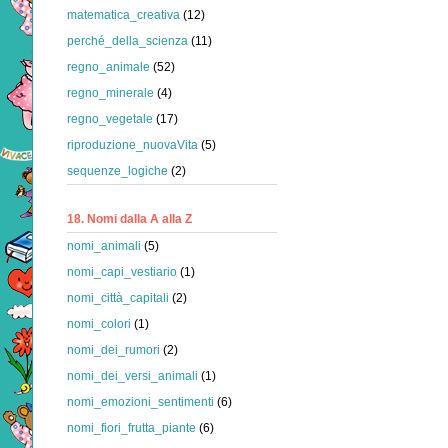
matematica_creativa
(12)
perché_della_scienza
(11)
regno_animale
(52)
regno_minerale
(4)
regno_vegetale
(17)
riproduzione_nuovaVita
(5)
sequenze_logiche
(2)
18. Nomi dalla A alla Z
nomi_animali
(5)
nomi_capi_vestiario
(1)
nomi_città_capitali
(2)
nomi_colori
(1)
nomi_dei_rumori
(2)
nomi_dei_versi_animali
(1)
nomi_emozioni_sentimenti
(6)
nomi_fiori_frutta_piante
(6)