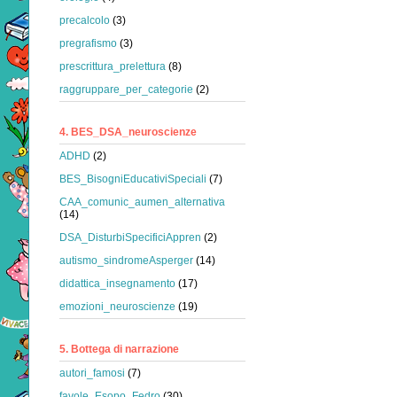
precalcolo
(3)
pregrafismo
(3)
prescrittura_prelettura
(8)
raggruppare_per_categorie
(2)
4. BES_DSA_neuroscienze
ADHD
(2)
BES_BisogniEducativiSpeciali
(7)
CAA_comunic_aumen_alternativa
(14)
DSA_DisturbiSpecificiAppren
(2)
autismo_sindromeAsperger
(14)
didattica_insegnamento
(17)
emozioni_neuroscienze
(19)
5. Bottega di narrazione
autori_famosi
(7)
favole_Esopo_Fedro
(30)