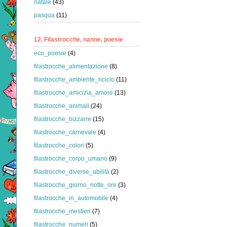
natale
(43)
pasqua
(11)
12. Filastrocche, nanne, poesie
eco_poesie
(4)
filastrocche_alimentazione
(8)
filastrocche_ambiente_riciclo
(11)
filastrocche_amicizia_amore
(13)
filastrocche_animali
(24)
filastrocche_bizzarre
(15)
filastrocche_carnevale
(4)
filastrocche_colori
(5)
filastrocche_corpo_umano
(9)
filastrocche_diverse_abilità
(2)
filastrocche_giorno_notte_ore
(3)
filastrocche_in_automobile
(4)
filastrocche_mestieri
(7)
filastrocche_numeri
(5)