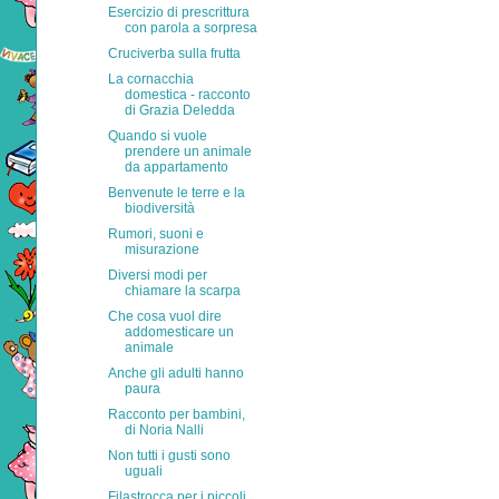
Esercizio di prescrittura
con parola a sorpresa
Cruciverba sulla frutta
La cornacchia
domestica - racconto
di Grazia Deledda
Quando si vuole
prendere un animale
da appartamento
Benvenute le terre e la
biodiversità
Rumori, suoni e
misurazione
Diversi modi per
chiamare la scarpa
Che cosa vuol dire
addomesticare un
animale
Anche gli adulti hanno
paura
Racconto per bambini,
di Noria Nalli
Non tutti i gusti sono
uguali
Filastrocca per i piccoli