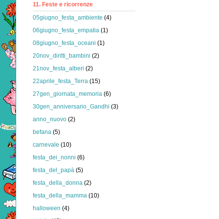
11. Feste e ricorrenze
05giugno_festa_ambiente
(4)
06giugno_festa_empatia
(1)
08giugno_festa_oceani
(1)
20nov_diritti_bambini
(2)
21nov_festa_alberi
(2)
22aprile_festa_Terra
(15)
27gen_giornata_memoria
(6)
30gen_anniversario_Gandhi
(3)
anno_nuovo
(2)
befana
(5)
carnevale
(10)
festa_dei_nonni
(6)
festa_del_papà
(5)
festa_della_donna
(2)
festa_della_mamma
(10)
halloween
(4)