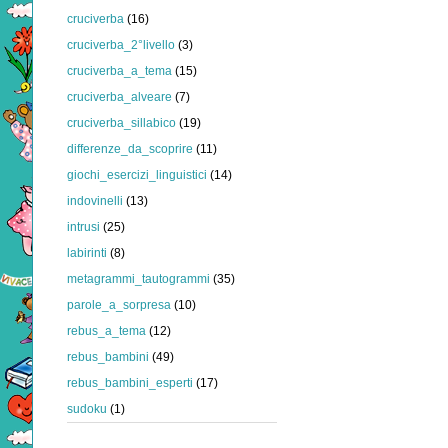
cruciverba
(16)
cruciverba_2°livello
(3)
cruciverba_a_tema
(15)
cruciverba_alveare
(7)
cruciverba_sillabico
(19)
differenze_da_scoprire
(11)
giochi_esercizi_linguistici
(14)
indovinelli
(13)
intrusi
(25)
labirinti
(8)
metagrammi_tautogrammi
(35)
parole_a_sorpresa
(10)
rebus_a_tema
(12)
rebus_bambini
(49)
rebus_bambini_esperti
(17)
sudoku
(1)