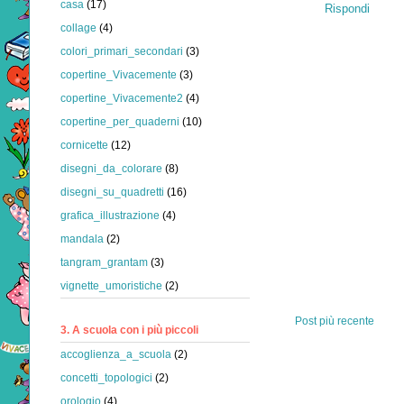
casa
(17)
Rispondi
collage
(4)
colori_primari_secondari
(3)
copertine_Vivacemente
(3)
copertine_Vivacemente2
(4)
copertine_per_quaderni
(10)
cornicette
(12)
disegni_da_colorare
(8)
disegni_su_quadretti
(16)
grafica_illustrazione
(4)
mandala
(2)
tangram_grantam
(3)
vignette_umoristiche
(2)
Post più recente
3. A scuola con i più piccoli
accoglienza_a_scuola
(2)
concetti_topologici
(2)
orologio
(4)