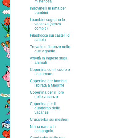
misteriosa
Indovinelli in rima per
bambini
I bambini sognano le
vacanze (senza
compiti)
Filastrocca sui castelli di
sabbia
Trova le differenze nelle
due vignette
Attività in inglese sugli
animali
Copertina con il cuore e
con amore
Copertina per bambini
ispirata a Magritte
Copertina per il libro
delle vacanze
Copertina per il
quaderno delle
vacanze
Cruciverba sui mestieri
Ninna nanna in
compagnia