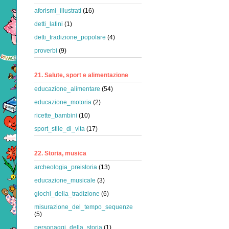
aforismi_illustrati
(16)
detti_latini
(1)
detti_tradizione_popolare
(4)
proverbi
(9)
21. Salute, sport e alimentazione
educazione_alimentare
(54)
educazione_motoria
(2)
ricette_bambini
(10)
sport_stile_di_vita
(17)
22. Storia, musica
archeologia_preistoria
(13)
educazione_musicale
(3)
giochi_della_tradizione
(6)
misurazione_del_tempo_sequenze
(5)
personaggi_della_storia
(1)