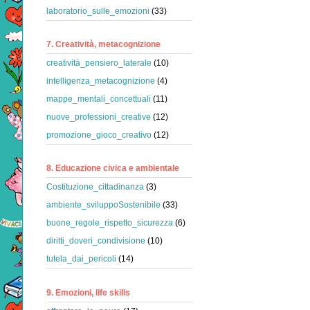
laboratorio_sulle_emozioni
(33)
7. Creatività, metacognizione
creatività_pensiero_laterale
(10)
intelligenza_metacognizione
(4)
mappe_mentali_concettuali
(11)
nuove_professioni_creative
(12)
promozione_gioco_creativo
(12)
8. Educazione civica e ambientale
Costituzione_cittadinanza
(3)
ambiente_sviluppoSostenibile
(33)
buone_regole_rispetto_sicurezza
(6)
diritti_doveri_condivisione
(10)
tutela_dai_pericoli
(14)
9. Emozioni, life skills