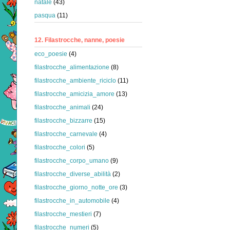
natale
(43)
pasqua
(11)
12. Filastrocche, nanne, poesie
eco_poesie
(4)
filastrocche_alimentazione
(8)
filastrocche_ambiente_riciclo
(11)
filastrocche_amicizia_amore
(13)
filastrocche_animali
(24)
filastrocche_bizzarre
(15)
filastrocche_carnevale
(4)
filastrocche_colori
(5)
filastrocche_corpo_umano
(9)
filastrocche_diverse_abilità
(2)
filastrocche_giorno_notte_ore
(3)
filastrocche_in_automobile
(4)
filastrocche_mestieri
(7)
filastrocche_numeri
(5)