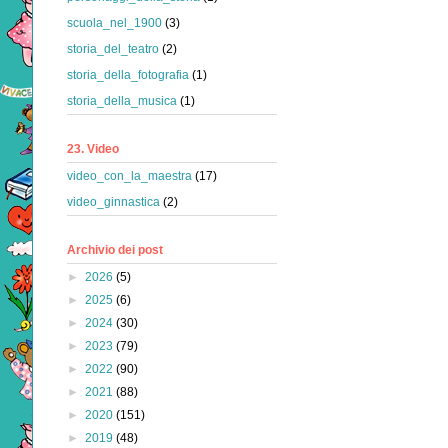
scuola_nel_1900
(3)
storia_del_teatro
(2)
storia_della_fotografia
(1)
storia_della_musica
(1)
23. Video
video_con_la_maestra
(17)
video_ginnastica
(2)
Archivio dei post
►
2026
(5)
►
2025
(6)
►
2024
(30)
►
2023
(79)
►
2022
(90)
►
2021
(88)
►
2020
(151)
►
2019
(48)