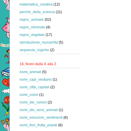
matematica_creativa
(12)
perché_della_scienza
(11)
regno_animale
(52)
regno_minerale
(4)
regno_vegetale
(17)
riproduzione_nuovaVita
(5)
sequenze_logiche
(2)
18. Nomi dalla A alla Z
nomi_animali
(5)
nomi_capi_vestiario
(1)
nomi_città_capitali
(2)
nomi_colori
(1)
nomi_dei_rumori
(2)
nomi_dei_versi_animali
(1)
nomi_emozioni_sentimenti
(6)
nomi_fiori_frutta_piante
(6)