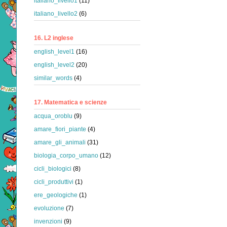
italiano_livello1
(11)
italiano_livello2
(6)
16. L2 inglese
english_level1
(16)
english_level2
(20)
similar_words
(4)
17. Matematica e scienze
acqua_oroblu
(9)
amare_fiori_piante
(4)
amare_gli_animali
(31)
biologia_corpo_umano
(12)
cicli_biologici
(8)
cicli_produttivi
(1)
ere_geologiche
(1)
evoluzione
(7)
invenzioni
(9)