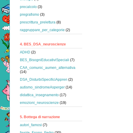
precalcolo
(3)
pregrafismo
(3)
prescrittura_prelettura
(8)
raggruppare_per_categorie
(2)
4. BES_DSA_neuroscienze
ADHD
(2)
BES_BisogniEducativiSpeciali
(7)
CAA_comunic_aumen_alternativa
(14)
DSA_DisturbiSpecificiAppren
(2)
autismo_sindromeAsperger
(14)
didattica_insegnamento
(17)
emozioni_neuroscienze
(19)
5. Bottega di narrazione
autori_famosi
(7)
favole_Esopo_Fedro
(30)