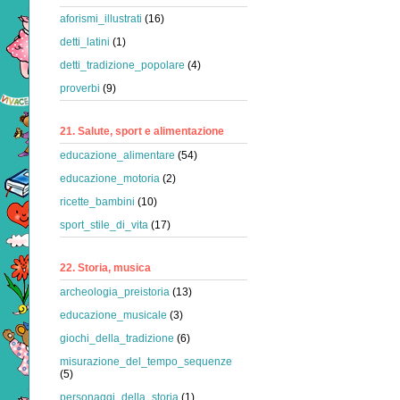
aforismi_illustrati
(16)
detti_latini
(1)
detti_tradizione_popolare
(4)
proverbi
(9)
21. Salute, sport e alimentazione
educazione_alimentare
(54)
educazione_motoria
(2)
ricette_bambini
(10)
sport_stile_di_vita
(17)
22. Storia, musica
archeologia_preistoria
(13)
educazione_musicale
(3)
giochi_della_tradizione
(6)
misurazione_del_tempo_sequenze
(5)
personaggi_della_storia
(1)