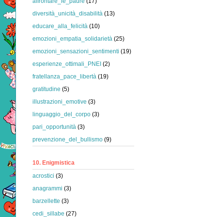
affrontare_le_paure
(17)
diversità_unicità_disabilità
(13)
educare_alla_felicità
(10)
emozioni_empatia_solidarietà
(25)
emozioni_sensazioni_sentimenti
(19)
esperienze_ottimali_PNEI
(2)
fratellanza_pace_libertà
(19)
gratitudine
(5)
illustrazioni_emotive
(3)
linguaggio_del_corpo
(3)
pari_opportunità
(3)
prevenzione_del_bullismo
(9)
10. Enigmistica
acrostici
(3)
anagrammi
(3)
barzellette
(3)
cedi_sillabe
(27)