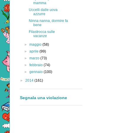
mamma
Uccelli dalle uova
azzurre
Ninna nanna, dormire fa
bene
Filastrocca sulle
vacanze
►
maggio
(58)
►
aprile
(99)
►
marzo
(73)
►
febbraio
(74)
►
gennaio
(100)
►
2014
(161)
Segnala una violazione