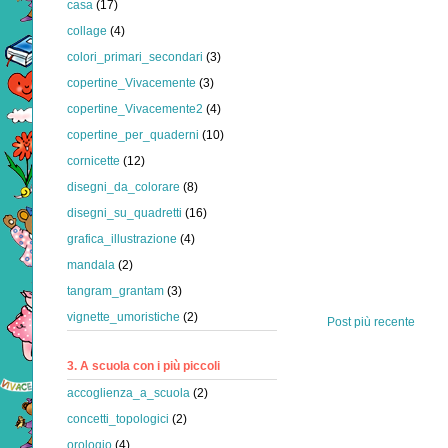
casa
(17)
collage
(4)
colori_primari_secondari
(3)
copertine_Vivacemente
(3)
copertine_Vivacemente2
(4)
copertine_per_quaderni
(10)
cornicette
(12)
disegni_da_colorare
(8)
disegni_su_quadretti
(16)
grafica_illustrazione
(4)
mandala
(2)
tangram_grantam
(3)
vignette_umoristiche
(2)
Post più recente
3. A scuola con i più piccoli
accoglienza_a_scuola
(2)
concetti_topologici
(2)
orologio
(4)