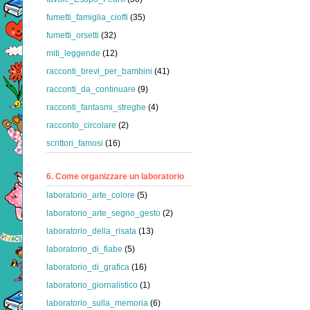
fumetti_famiglia_cioffi
(35)
fumetti_orsetti
(32)
miti_leggende
(12)
racconti_brevi_per_bambini
(41)
racconti_da_continuare
(9)
racconti_fantasmi_streghe
(4)
racconto_circolare
(2)
scrittori_famosi
(16)
6. Come organizzare un laboratorio
laboratorio_arte_colore
(5)
laboratorio_arte_segno_gesto
(2)
laboratorio_della_risata
(13)
laboratorio_di_fiabe
(5)
laboratorio_di_grafica
(16)
laboratorio_giornalistico
(1)
laboratorio_sulla_memoria
(6)