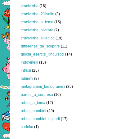
cruciverba
(16)
cruciverba_2°livello
(3)
cruciverba_a_tema
(15)
cruciverba_alveare
(7)
cruciverba_sillabico
(19)
differenze_da_scoprire
(11)
giochi_esercizi_linguistici
(14)
indovinelli
(13)
intrusi
(25)
labirinti
(8)
metagrammi_tautogrammi
(35)
parole_a_sorpresa
(10)
rebus_a_tema
(12)
rebus_bambini
(49)
rebus_bambini_esperti
(17)
sudoku
(1)