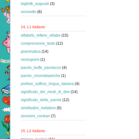
biglietti_augurali
(3)
uncinetto
(6)
14. L1 italiano
alfabeto_lettere_sillabe
(15)
comprensione_testo
(12)
grammatica
(14)
neologismi
(1)
parole_buffe_parolacce
(4)
parole_onomatopeiche
(1)
prefissi_suffissi_lingua_italiana
(4)
significato_dei_modi_di_dire
(14)
significato_delle_parole
(12)
similitudini_metafore
(5)
sinonimi_contrari
(7)
15. L2 italiano