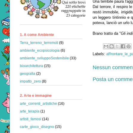
Una terribile paura l'ag
Dal terrore, il respiro 
restò immobile, irrigidi
un leggero tintinnio e 
poteva, lanciò un urlo 
Brano tratto da "
Gli indi
1. A come Ambiente
Terra_terreno_terremoti
(9)
ambiente_ecopsicologia
(6)
Labels:
affrontare_le_p
ambiente_sviluppoSostenibile
(33)
bioarchitettura
(15)
Nessun comment
geografia
(2)
Posta un comme
impatto_zero
(8)
2. Arte e immagine
arte_correnti_artistiche
(16)
arte_terapia
(1)
artisti_famosi
(14)
carte_gioco_disegno
(15)