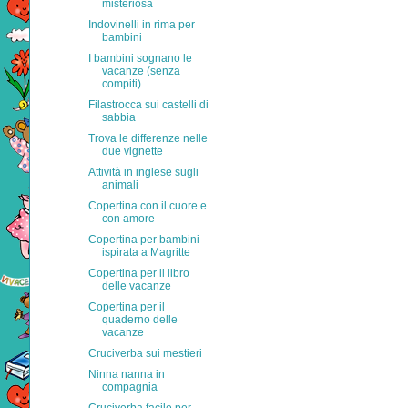
misteriosa
Indovinelli in rima per
bambini
I bambini sognano le
vacanze (senza
compiti)
Filastrocca sui castelli di
sabbia
Trova le differenze nelle
due vignette
Attività in inglese sugli
animali
Copertina con il cuore e
con amore
Copertina per bambini
ispirata a Magritte
Copertina per il libro
delle vacanze
Copertina per il
quaderno delle
vacanze
Cruciverba sui mestieri
Ninna nanna in
compagnia