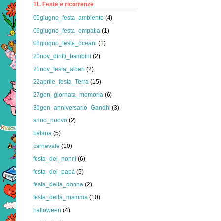
11. Feste e ricorrenze
05giugno_festa_ambiente
(4)
06giugno_festa_empatia
(1)
08giugno_festa_oceani
(1)
20nov_diritti_bambini
(2)
21nov_festa_alberi
(2)
22aprile_festa_Terra
(15)
27gen_giornata_memoria
(6)
30gen_anniversario_Gandhi
(3)
anno_nuovo
(2)
befana
(5)
carnevale
(10)
festa_dei_nonni
(6)
festa_del_papà
(5)
festa_della_donna
(2)
festa_della_mamma
(10)
halloween
(4)