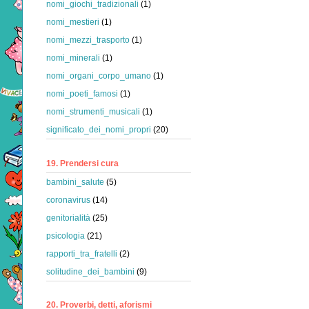
nomi_giochi_tradizionali
(1)
nomi_mestieri
(1)
nomi_mezzi_trasporto
(1)
nomi_minerali
(1)
nomi_organi_corpo_umano
(1)
nomi_poeti_famosi
(1)
nomi_strumenti_musicali
(1)
significato_dei_nomi_propri
(20)
19. Prendersi cura
bambini_salute
(5)
coronavirus
(14)
genitorialità
(25)
psicologia
(21)
rapporti_tra_fratelli
(2)
solitudine_dei_bambini
(9)
20. Proverbi, detti, aforismi