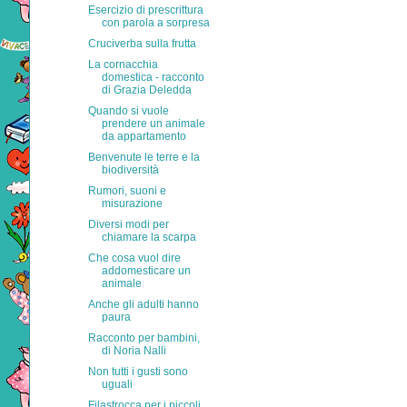
Esercizio di prescrittura
con parola a sorpresa
Cruciverba sulla frutta
La cornacchia
domestica - racconto
di Grazia Deledda
Quando si vuole
prendere un animale
da appartamento
Benvenute le terre e la
biodiversità
Rumori, suoni e
misurazione
Diversi modi per
chiamare la scarpa
Che cosa vuol dire
addomesticare un
animale
Anche gli adulti hanno
paura
Racconto per bambini,
di Noria Nalli
Non tutti i gusti sono
uguali
Filastrocca per i piccoli