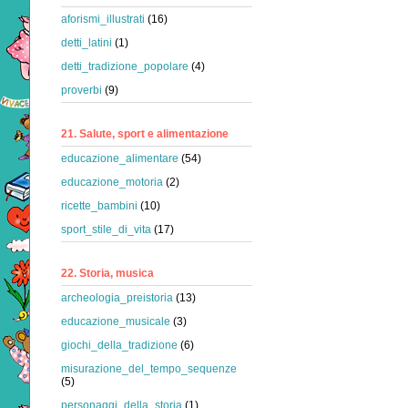
aforismi_illustrati
(16)
detti_latini
(1)
detti_tradizione_popolare
(4)
proverbi
(9)
21. Salute, sport e alimentazione
educazione_alimentare
(54)
educazione_motoria
(2)
ricette_bambini
(10)
sport_stile_di_vita
(17)
22. Storia, musica
archeologia_preistoria
(13)
educazione_musicale
(3)
giochi_della_tradizione
(6)
misurazione_del_tempo_sequenze
(5)
personaggi_della_storia
(1)