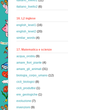
italiano_livello1
(11)
italiano_livello2
(6)
16. L2 inglese
english_level1
(16)
english_level2
(20)
similar_words
(4)
17. Matematica e scienze
acqua_oroblu
(9)
amare_fiori_piante
(4)
amare_gli_animali
(31)
biologia_corpo_umano
(12)
cicli_biologici
(8)
cicli_produttivi
(1)
ere_geologiche
(1)
evoluzione
(7)
invenzioni
(9)