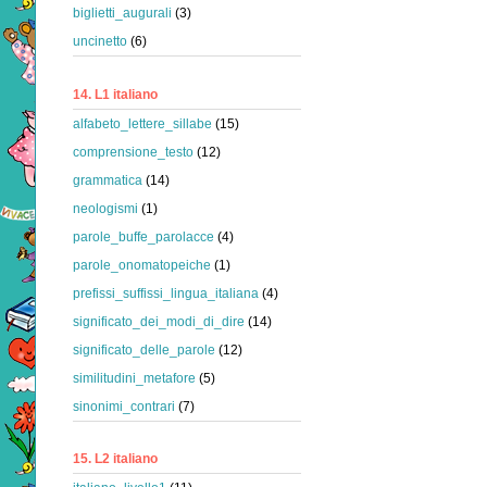
biglietti_augurali
(3)
uncinetto
(6)
14. L1 italiano
alfabeto_lettere_sillabe
(15)
comprensione_testo
(12)
grammatica
(14)
neologismi
(1)
parole_buffe_parolacce
(4)
parole_onomatopeiche
(1)
prefissi_suffissi_lingua_italiana
(4)
significato_dei_modi_di_dire
(14)
significato_delle_parole
(12)
similitudini_metafore
(5)
sinonimi_contrari
(7)
15. L2 italiano