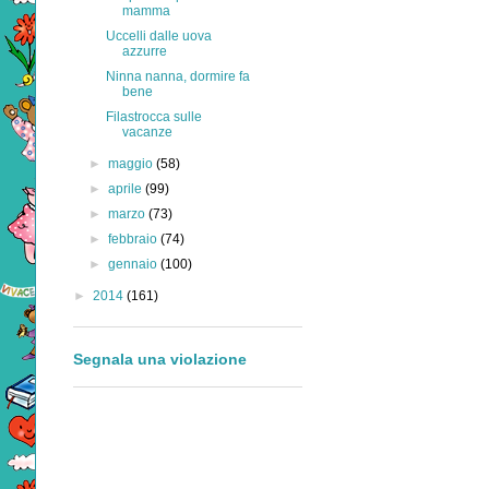
mamma
Uccelli dalle uova
azzurre
Ninna nanna, dormire fa
bene
Filastrocca sulle
vacanze
►
maggio
(58)
►
aprile
(99)
►
marzo
(73)
►
febbraio
(74)
►
gennaio
(100)
►
2014
(161)
Segnala una violazione