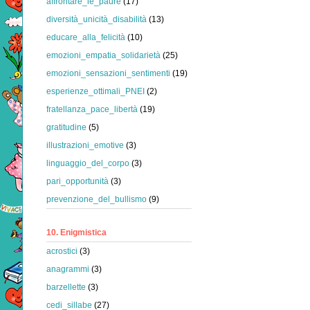
affrontare_le_paure
(17)
diversità_unicità_disabilità
(13)
educare_alla_felicità
(10)
emozioni_empatia_solidarietà
(25)
emozioni_sensazioni_sentimenti
(19)
esperienze_ottimali_PNEI
(2)
fratellanza_pace_libertà
(19)
gratitudine
(5)
illustrazioni_emotive
(3)
linguaggio_del_corpo
(3)
pari_opportunità
(3)
prevenzione_del_bullismo
(9)
10. Enigmistica
acrostici
(3)
anagrammi
(3)
barzellette
(3)
cedi_sillabe
(27)