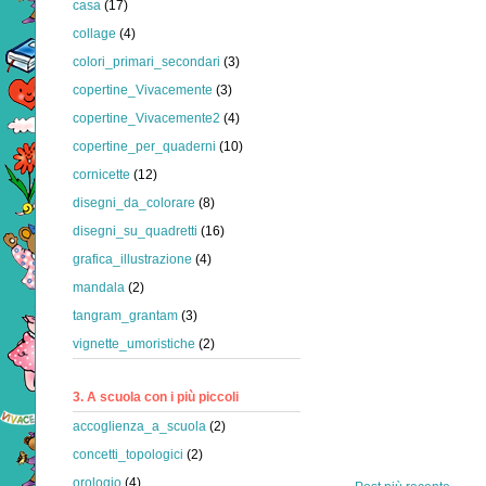
casa
(17)
collage
(4)
colori_primari_secondari
(3)
copertine_Vivacemente
(3)
copertine_Vivacemente2
(4)
copertine_per_quaderni
(10)
cornicette
(12)
disegni_da_colorare
(8)
disegni_su_quadretti
(16)
grafica_illustrazione
(4)
mandala
(2)
tangram_grantam
(3)
vignette_umoristiche
(2)
3. A scuola con i più piccoli
accoglienza_a_scuola
(2)
concetti_topologici
(2)
orologio
(4)