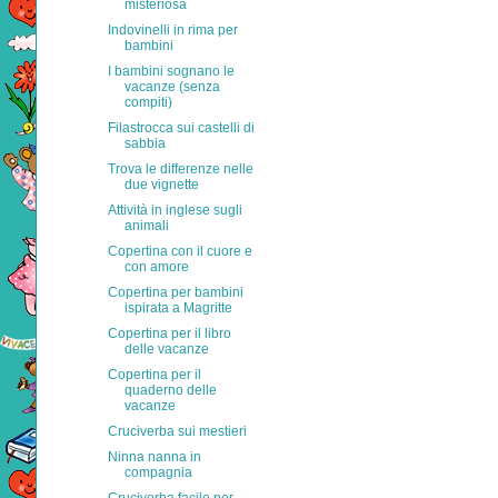
misteriosa
Indovinelli in rima per
bambini
I bambini sognano le
vacanze (senza
compiti)
Filastrocca sui castelli di
sabbia
Trova le differenze nelle
due vignette
Attività in inglese sugli
animali
Copertina con il cuore e
con amore
Copertina per bambini
ispirata a Magritte
Copertina per il libro
delle vacanze
Copertina per il
quaderno delle
vacanze
Cruciverba sui mestieri
Ninna nanna in
compagnia