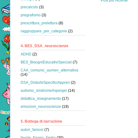
Post più recente
precalcolo
(3)
pregrafismo
(3)
prescrittura_prelettura
(8)
raggruppare_per_categorie
(2)
4. BES_DSA_neuroscienze
ADHD
(2)
BES_BisogniEducativiSpeciali
(7)
CAA_comunic_aumen_alternativa
(14)
DSA_DisturbiSpecificiAppren
(2)
autismo_sindromeAsperger
(14)
didattica_insegnamento
(17)
emozioni_neuroscienze
(19)
5. Bottega di narrazione
autori_famosi
(7)
favole_Esopo_Fedro
(30)