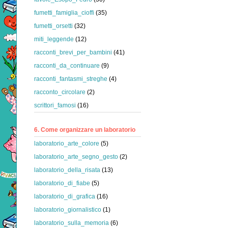
fumetti_famiglia_cioffi
(35)
fumetti_orsetti
(32)
miti_leggende
(12)
racconti_brevi_per_bambini
(41)
racconti_da_continuare
(9)
racconti_fantasmi_streghe
(4)
racconto_circolare
(2)
scrittori_famosi
(16)
6. Come organizzare un laboratorio
laboratorio_arte_colore
(5)
laboratorio_arte_segno_gesto
(2)
laboratorio_della_risata
(13)
laboratorio_di_fiabe
(5)
laboratorio_di_grafica
(16)
laboratorio_giornalistico
(1)
laboratorio_sulla_memoria
(6)