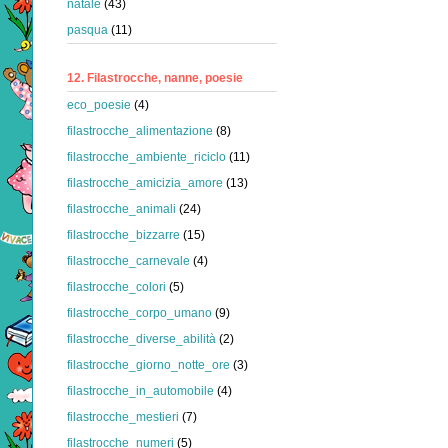
natale
(43)
pasqua
(11)
12. Filastrocche, nanne, poesie
eco_poesie
(4)
filastrocche_alimentazione
(8)
filastrocche_ambiente_riciclo
(11)
filastrocche_amicizia_amore
(13)
filastrocche_animali
(24)
filastrocche_bizzarre
(15)
filastrocche_carnevale
(4)
filastrocche_colori
(5)
filastrocche_corpo_umano
(9)
filastrocche_diverse_abilità
(2)
filastrocche_giorno_notte_ore
(3)
filastrocche_in_automobile
(4)
filastrocche_mestieri
(7)
filastrocche_numeri
(5)