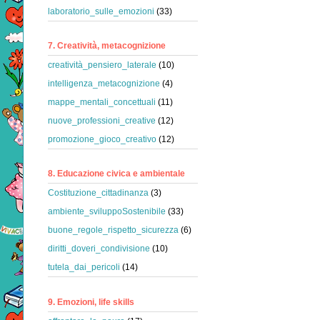
laboratorio_sulle_emozioni
(33)
7. Creatività, metacognizione
creatività_pensiero_laterale
(10)
intelligenza_metacognizione
(4)
mappe_mentali_concettuali
(11)
nuove_professioni_creative
(12)
promozione_gioco_creativo
(12)
8. Educazione civica e ambientale
Costituzione_cittadinanza
(3)
ambiente_sviluppoSostenibile
(33)
buone_regole_rispetto_sicurezza
(6)
diritti_doveri_condivisione
(10)
tutela_dai_pericoli
(14)
9. Emozioni, life skills