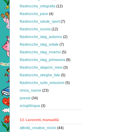
filastrocche_ortografia
(12)
filastrocche_pace
(4)
filastrocche_salute_sport
(7)
filastrocche_scuola
(12)
filastrocche_stag_autunno
(2)
filastrocche_stag_estate
(7)
filastrocche_stag_inverno
(5)
filastrocche_stag_primavera
(8)
filastrocche_stagioni_mesi
(3)
filastrocche_streghe_fate
(5)
filastrocche_sulle_emozioni
(5)
ninna_nanne
(23)
poesie
(34)
scioglilingua
(3)
13. Lavoretti, manualità
attività_creative_riciclo
(44)