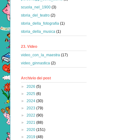
scuola_nel_1900
(3)
storia_del_teatro
(2)
storia_della_fotografia
(1)
storia_della_musica
(1)
23. Video
video_con_la_maestra
(17)
video_ginnastica
(2)
Archivio dei post
►
2026
(5)
►
2025
(6)
►
2024
(30)
►
2023
(79)
►
2022
(90)
►
2021
(88)
►
2020
(151)
►
2019
(48)