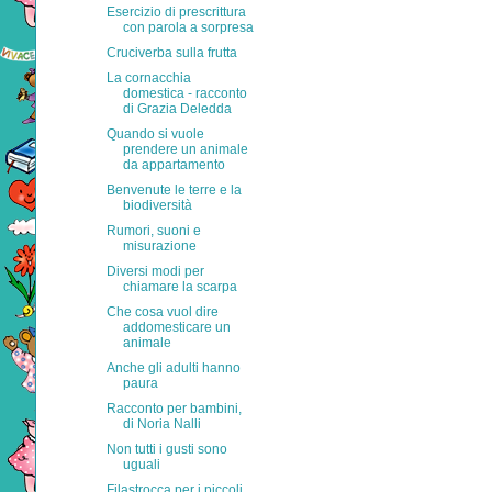
Esercizio di prescrittura
con parola a sorpresa
Cruciverba sulla frutta
La cornacchia
domestica - racconto
di Grazia Deledda
Quando si vuole
prendere un animale
da appartamento
Benvenute le terre e la
biodiversità
Rumori, suoni e
misurazione
Diversi modi per
chiamare la scarpa
Che cosa vuol dire
addomesticare un
animale
Anche gli adulti hanno
paura
Racconto per bambini,
di Noria Nalli
Non tutti i gusti sono
uguali
Filastrocca per i piccoli