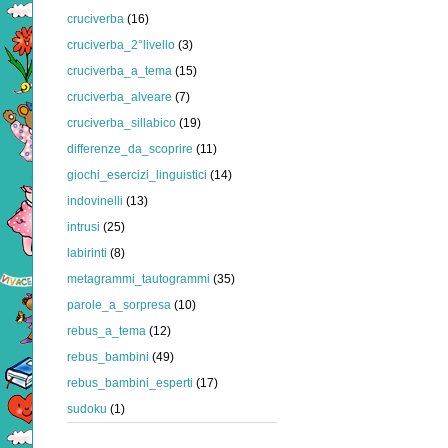
cruciverba
(16)
cruciverba_2°livello
(3)
cruciverba_a_tema
(15)
cruciverba_alveare
(7)
cruciverba_sillabico
(19)
differenze_da_scoprire
(11)
giochi_esercizi_linguistici
(14)
indovinelli
(13)
intrusi
(25)
labirinti
(8)
metagrammi_tautogrammi
(35)
parole_a_sorpresa
(10)
rebus_a_tema
(12)
rebus_bambini
(49)
rebus_bambini_esperti
(17)
sudoku
(1)