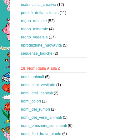
matematica_creativa
(12)
perché_della_scienza
(11)
regno_animale
(52)
regno_minerale
(4)
regno_vegetale
(17)
riproduzione_nuovaVita
(5)
sequenze_logiche
(2)
18. Nomi dalla A alla Z
nomi_animali
(5)
nomi_capi_vestiario
(1)
nomi_città_capitali
(2)
nomi_colori
(1)
nomi_dei_rumori
(2)
nomi_dei_versi_animali
(1)
nomi_emozioni_sentimenti
(6)
nomi_fiori_frutta_piante
(6)