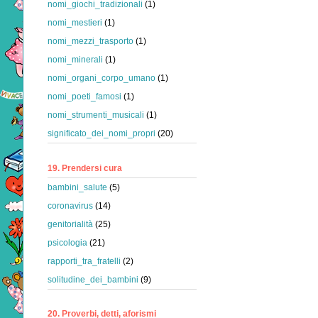
nomi_giochi_tradizionali
(1)
nomi_mestieri
(1)
nomi_mezzi_trasporto
(1)
nomi_minerali
(1)
nomi_organi_corpo_umano
(1)
nomi_poeti_famosi
(1)
nomi_strumenti_musicali
(1)
significato_dei_nomi_propri
(20)
19. Prendersi cura
bambini_salute
(5)
coronavirus
(14)
genitorialità
(25)
psicologia
(21)
rapporti_tra_fratelli
(2)
solitudine_dei_bambini
(9)
20. Proverbi, detti, aforismi