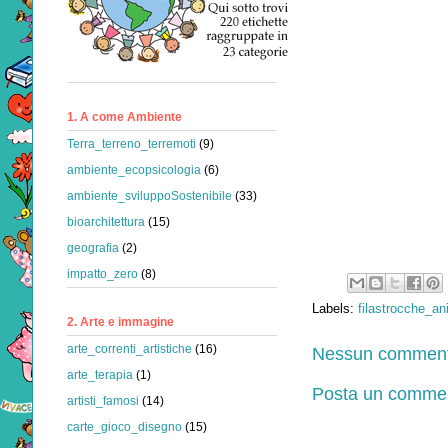
1. A come Ambiente
Terra_terreno_terremoti
(9)
ambiente_ecopsicologia
(6)
ambiente_sviluppoSostenibile
(33)
bioarchitettura
(15)
geografia
(2)
impatto_zero
(8)
Labels:
filastrocche_an
2. Arte e immagine
arte_correnti_artistiche
(16)
Nessun comment
arte_terapia
(1)
Posta un comme
artisti_famosi
(14)
carte_gioco_disegno
(15)