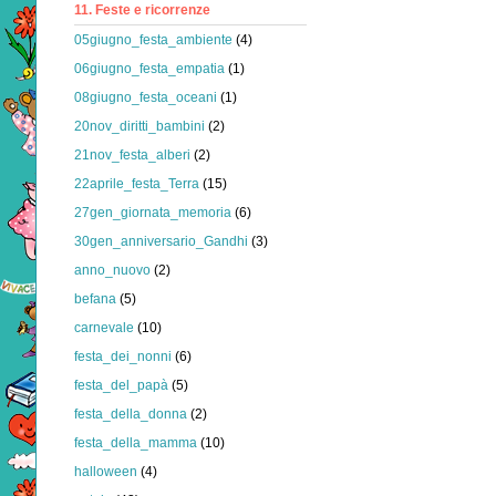
11. Feste e ricorrenze
05giugno_festa_ambiente
(4)
06giugno_festa_empatia
(1)
08giugno_festa_oceani
(1)
20nov_diritti_bambini
(2)
21nov_festa_alberi
(2)
22aprile_festa_Terra
(15)
27gen_giornata_memoria
(6)
30gen_anniversario_Gandhi
(3)
anno_nuovo
(2)
befana
(5)
carnevale
(10)
festa_dei_nonni
(6)
festa_del_papà
(5)
festa_della_donna
(2)
festa_della_mamma
(10)
halloween
(4)