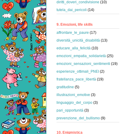
diritti_doveri_condivisione
(10)
tutela_dai_pericoli
(14)
9. Emozioni, life skills
affrontare_le_paure
(17)
diversità_unicità_disabilità
(13)
educare_alla_felicità
(10)
emozioni_empatia_solidarietà
(25)
emozioni_sensazioni_sentimenti
(19)
esperienze_ottimali_PNEI
(2)
fratellanza_pace_libertà
(19)
gratitudine
(5)
illustrazioni_emotive
(3)
linguaggio_del_corpo
(3)
pari_opportunità
(3)
prevenzione_del_bullismo
(9)
10. Enigmistica