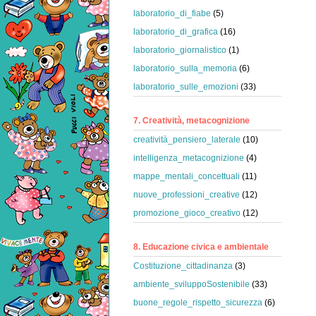
laboratorio_di_fiabe
(5)
laboratorio_di_grafica
(16)
laboratorio_giornalistico
(1)
laboratorio_sulla_memoria
(6)
laboratorio_sulle_emozioni
(33)
7. Creatività, metacognizione
creatività_pensiero_laterale
(10)
intelligenza_metacognizione
(4)
mappe_mentali_concettuali
(11)
nuove_professioni_creative
(12)
promozione_gioco_creativo
(12)
8. Educazione civica e ambientale
Costituzione_cittadinanza
(3)
ambiente_sviluppoSostenibile
(33)
buone_regole_rispetto_sicurezza
(6)