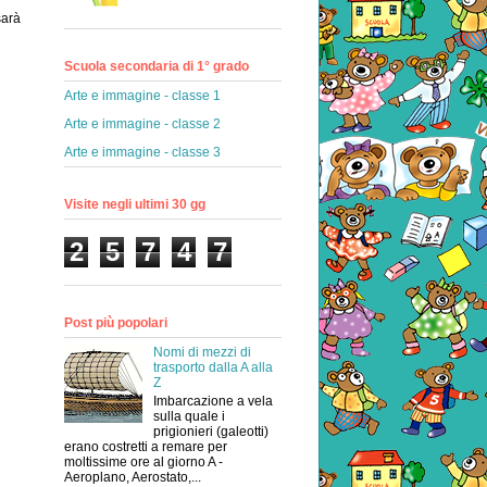
sarà
Scuola secondaria di 1° grado
Arte e immagine - classe 1
Arte e immagine - classe 2
Arte e immagine - classe 3
Visite negli ultimi 30 gg
2
5
7
4
7
Post più popolari
Nomi di mezzi di
trasporto dalla A alla
Z
Imbarcazione a vela
sulla quale i
prigionieri (galeotti)
erano costretti a remare per
moltissime ore al giorno A -
Aeroplano, Aerostato,...