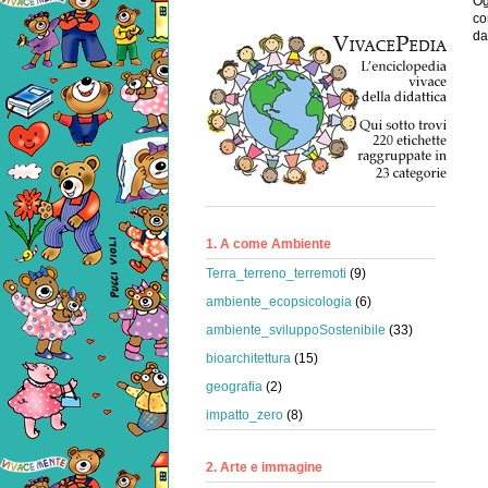
Og
co
da
1. A come Ambiente
Terra_terreno_terremoti
(9)
ambiente_ecopsicologia
(6)
ambiente_sviluppoSostenibile
(33)
bioarchitettura
(15)
geografia
(2)
impatto_zero
(8)
2. Arte e immagine