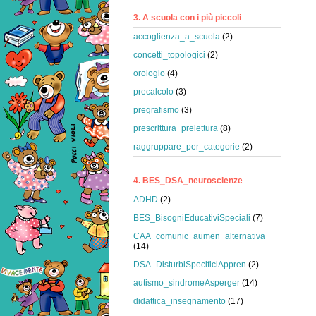
3. A scuola con i più piccoli
accoglienza_a_scuola
(2)
concetti_topologici
(2)
orologio
(4)
precalcolo
(3)
pregrafismo
(3)
prescrittura_prelettura
(8)
raggruppare_per_categorie
(2)
4. BES_DSA_neuroscienze
ADHD
(2)
BES_BisogniEducativiSpeciali
(7)
CAA_comunic_aumen_alternativa
(14)
DSA_DisturbiSpecificiAppren
(2)
autismo_sindromeAsperger
(14)
didattica_insegnamento
(17)