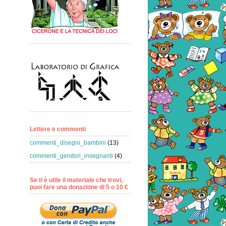
Lettere e commenti
commenti_disegni_bambini
(13)
commenti_genitori_insegnanti
(4)
Se ti è utile il materiale che trovi,
puoi fare una donazione di 5 o 10 €