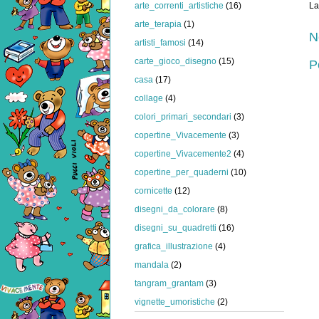
La
arte_correnti_artistiche
(16)
arte_terapia
(1)
N
artisti_famosi
(14)
carte_gioco_disegno
(15)
P
casa
(17)
collage
(4)
colori_primari_secondari
(3)
copertine_Vivacemente
(3)
copertine_Vivacemente2
(4)
copertine_per_quaderni
(10)
cornicette
(12)
disegni_da_colorare
(8)
disegni_su_quadretti
(16)
grafica_illustrazione
(4)
mandala
(2)
tangram_grantam
(3)
vignette_umoristiche
(2)