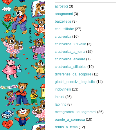
acrostici
(3)
anagrammi
(3)
barzellette
(3)
cedi_sillabe
(27)
cruciverba
(16)
cruciverba_2°livello
(3)
cruciverba_a_tema
(15)
cruciverba_alveare
(7)
cruciverba_sillabico
(19)
differenze_da_scoprire
(11)
giochi_esercizi_linguistici
(14)
indovinelli
(13)
intrusi
(25)
labirinti
(8)
metagrammi_tautogrammi
(35)
parole_a_sorpresa
(10)
rebus_a_tema
(12)