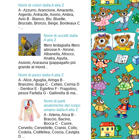
Nomi di colori dalla A alla Z
A - Azzurro, Arancione, Amaranto,
Argento, Antracite, Avorio, Ambra,
Avio B - Bianco, Blu, Bluette,
Bruciato, Bronzo, Beige, Bordeaux C
- ...
Nomi di uccelli dalla
A alla Z
Ittero testagialla Ittero
alirosse A - Airone,
Albanella, Allocco,
Anatra, Aquila,
Assiolo, Ararauna (pappagallo più
grande al mond...
Nomi di pesci dalla A alla Z
A - Alice, Aguglia, Aringa B -
Branzino, Boga C - Cefalo, Cernia D
- Dentice E - Eglefino F - Fragolino,
pesce Farfalla G - Gallinella di ma...
Nomi di parti
anatomiche del corpo
umano dalla A alla Z
A - Arteria, Anca B -
Braccio, Bacino,
Bocca C - Cuore,
Cervello, Cervelletto, Cranio, Collo,
Costola, Cistifellea, Coscia, Caviglia
D ...