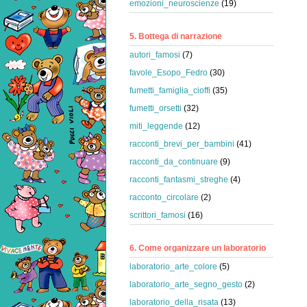
emozioni_neuroscienze
(19)
5. Bottega di narrazione
autori_famosi
(7)
favole_Esopo_Fedro
(30)
fumetti_famiglia_cioffi
(35)
fumetti_orsetti
(32)
miti_leggende
(12)
racconti_brevi_per_bambini
(41)
racconti_da_continuare
(9)
racconti_fantasmi_streghe
(4)
racconto_circolare
(2)
scrittori_famosi
(16)
6. Come organizzare un laboratorio
laboratorio_arte_colore
(5)
laboratorio_arte_segno_gesto
(2)
laboratorio_della_risata
(13)