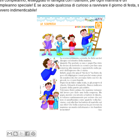
ni compleanno, festeggiato in famiglia con i bambini, per ogni mamma è un
mpleanno speciale! E se accade qualcosa di curioso a ravvivare il giorno di festa, 
vvero indimenticabile!