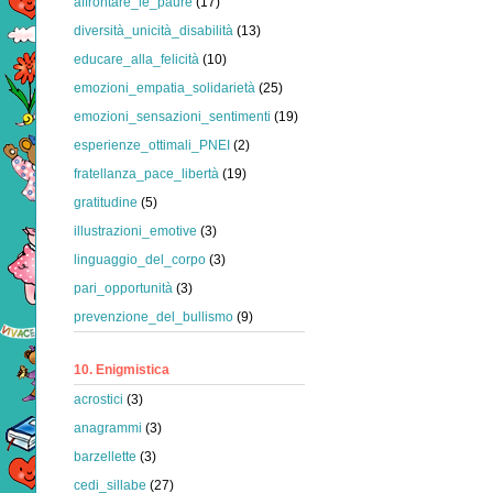
affrontare_le_paure
(17)
diversità_unicità_disabilità
(13)
educare_alla_felicità
(10)
emozioni_empatia_solidarietà
(25)
emozioni_sensazioni_sentimenti
(19)
esperienze_ottimali_PNEI
(2)
fratellanza_pace_libertà
(19)
gratitudine
(5)
illustrazioni_emotive
(3)
linguaggio_del_corpo
(3)
pari_opportunità
(3)
prevenzione_del_bullismo
(9)
10. Enigmistica
acrostici
(3)
anagrammi
(3)
barzellette
(3)
cedi_sillabe
(27)