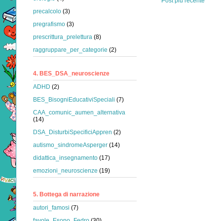
Post più recente
precalcolo
(3)
pregrafismo
(3)
prescrittura_prelettura
(8)
raggruppare_per_categorie
(2)
4. BES_DSA_neuroscienze
ADHD
(2)
BES_BisogniEducativiSpeciali
(7)
CAA_comunic_aumen_alternativa
(14)
DSA_DisturbiSpecificiAppren
(2)
autismo_sindromeAsperger
(14)
didattica_insegnamento
(17)
emozioni_neuroscienze
(19)
5. Bottega di narrazione
autori_famosi
(7)
favole_Esopo_Fedro
(30)