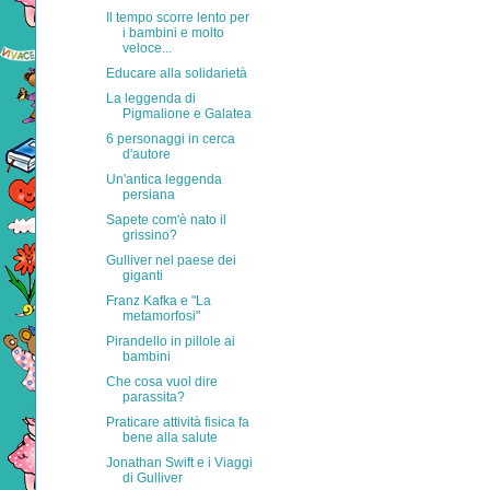
Il tempo scorre lento per
i bambini e molto
veloce...
Educare alla solidarietà
La leggenda di
Pigmalione e Galatea
6 personaggi in cerca
d'autore
Un'antica leggenda
persiana
Sapete com'è nato il
grissino?
Gulliver nel paese dei
giganti
Franz Kafka e "La
metamorfosi"
Pirandello in pillole ai
bambini
Che cosa vuol dire
parassita?
Praticare attività fisica fa
bene alla salute
Jonathan Swift e i Viaggi
di Gulliver