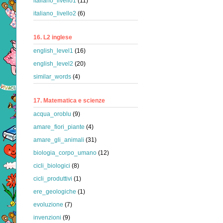
italiano_livello1
(11)
italiano_livello2
(6)
16. L2 inglese
english_level1
(16)
english_level2
(20)
similar_words
(4)
17. Matematica e scienze
acqua_oroblu
(9)
amare_fiori_piante
(4)
amare_gli_animali
(31)
biologia_corpo_umano
(12)
cicli_biologici
(8)
cicli_produttivi
(1)
ere_geologiche
(1)
evoluzione
(7)
invenzioni
(9)