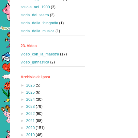
scuola_nel_1900
(3)
storia_del_teatro
(2)
storia_della_fotografia
(1)
storia_della_musica
(1)
23. Video
video_con_la_maestra
(17)
video_ginnastica
(2)
Archivio dei post
►
2026
(5)
►
2025
(6)
►
2024
(30)
►
2023
(79)
►
2022
(90)
►
2021
(88)
►
2020
(151)
►
2019
(48)