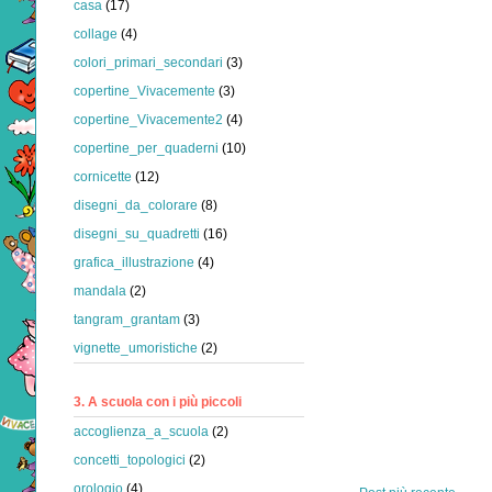
casa
(17)
collage
(4)
colori_primari_secondari
(3)
copertine_Vivacemente
(3)
copertine_Vivacemente2
(4)
copertine_per_quaderni
(10)
cornicette
(12)
disegni_da_colorare
(8)
disegni_su_quadretti
(16)
grafica_illustrazione
(4)
mandala
(2)
tangram_grantam
(3)
vignette_umoristiche
(2)
3. A scuola con i più piccoli
accoglienza_a_scuola
(2)
concetti_topologici
(2)
orologio
(4)