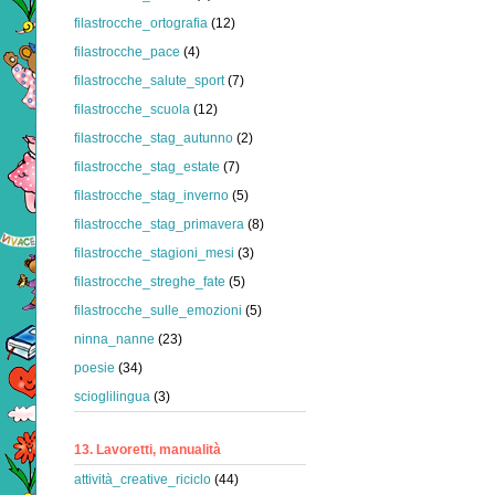
filastrocche_ortografia
(12)
filastrocche_pace
(4)
filastrocche_salute_sport
(7)
filastrocche_scuola
(12)
filastrocche_stag_autunno
(2)
filastrocche_stag_estate
(7)
filastrocche_stag_inverno
(5)
filastrocche_stag_primavera
(8)
filastrocche_stagioni_mesi
(3)
filastrocche_streghe_fate
(5)
filastrocche_sulle_emozioni
(5)
ninna_nanne
(23)
poesie
(34)
scioglilingua
(3)
13. Lavoretti, manualità
attività_creative_riciclo
(44)