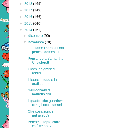
►
2018
(169)
►
2017
(249)
►
2016
(166)
►
2015
(640)
▼
2014
(161)
►
dicembre
(90)
▼
novembre
(70)
Tuteliamo i bambini dai
pericoli domestici
Pensando a Samantha
Cristoforetti
Giochi enigmistici -
rebus
Il leone, il topo e la
gratitudine
Neurodiversità,
neurotipicità
Il quadro che guardava
con gli occhi umani
Che cosa sono i
nutraceuti?
Perché la lepre corre
così veloce?