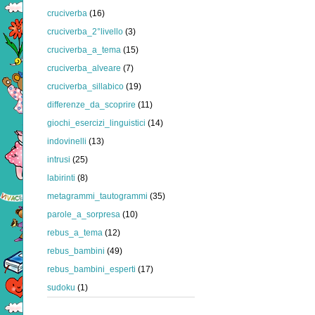
cruciverba
(16)
cruciverba_2°livello
(3)
cruciverba_a_tema
(15)
cruciverba_alveare
(7)
cruciverba_sillabico
(19)
differenze_da_scoprire
(11)
giochi_esercizi_linguistici
(14)
indovinelli
(13)
intrusi
(25)
labirinti
(8)
metagrammi_tautogrammi
(35)
parole_a_sorpresa
(10)
rebus_a_tema
(12)
rebus_bambini
(49)
rebus_bambini_esperti
(17)
sudoku
(1)