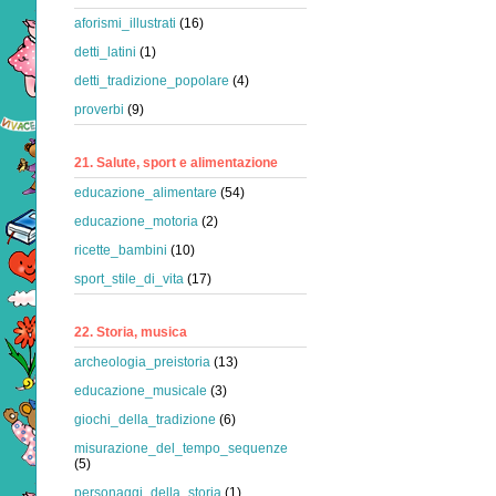
aforismi_illustrati
(16)
detti_latini
(1)
detti_tradizione_popolare
(4)
proverbi
(9)
21. Salute, sport e alimentazione
educazione_alimentare
(54)
educazione_motoria
(2)
ricette_bambini
(10)
sport_stile_di_vita
(17)
22. Storia, musica
archeologia_preistoria
(13)
educazione_musicale
(3)
giochi_della_tradizione
(6)
misurazione_del_tempo_sequenze
(5)
personaggi_della_storia
(1)