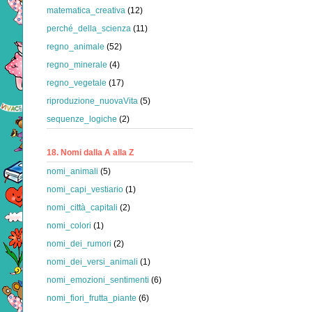
matematica_creativa
(12)
perché_della_scienza
(11)
regno_animale
(52)
regno_minerale
(4)
regno_vegetale
(17)
riproduzione_nuovaVita
(5)
sequenze_logiche
(2)
18. Nomi dalla A alla Z
nomi_animali
(5)
nomi_capi_vestiario
(1)
nomi_città_capitali
(2)
nomi_colori
(1)
nomi_dei_rumori
(2)
nomi_dei_versi_animali
(1)
nomi_emozioni_sentimenti
(6)
nomi_fiori_frutta_piante
(6)