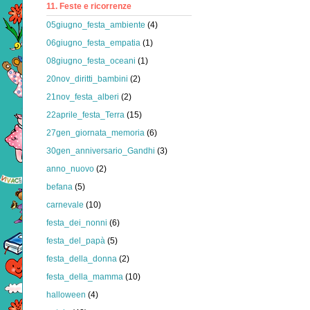
11. Feste e ricorrenze
05giugno_festa_ambiente
(4)
06giugno_festa_empatia
(1)
08giugno_festa_oceani
(1)
20nov_diritti_bambini
(2)
21nov_festa_alberi
(2)
22aprile_festa_Terra
(15)
27gen_giornata_memoria
(6)
30gen_anniversario_Gandhi
(3)
anno_nuovo
(2)
befana
(5)
carnevale
(10)
festa_dei_nonni
(6)
festa_del_papà
(5)
festa_della_donna
(2)
festa_della_mamma
(10)
halloween
(4)