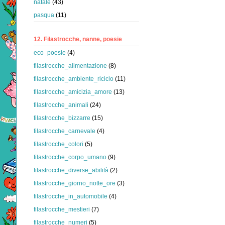
natale
(43)
pasqua
(11)
12. Filastrocche, nanne, poesie
eco_poesie
(4)
filastrocche_alimentazione
(8)
filastrocche_ambiente_riciclo
(11)
filastrocche_amicizia_amore
(13)
filastrocche_animali
(24)
filastrocche_bizzarre
(15)
filastrocche_carnevale
(4)
filastrocche_colori
(5)
filastrocche_corpo_umano
(9)
filastrocche_diverse_abilità
(2)
filastrocche_giorno_notte_ore
(3)
filastrocche_in_automobile
(4)
filastrocche_mestieri
(7)
filastrocche_numeri
(5)