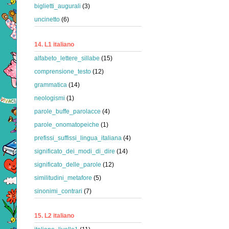
biglietti_augurali
(3)
uncinetto
(6)
14. L1 italiano
alfabeto_lettere_sillabe
(15)
comprensione_testo
(12)
grammatica
(14)
neologismi
(1)
parole_buffe_parolacce
(4)
parole_onomatopeiche
(1)
prefissi_suffissi_lingua_italiana
(4)
significato_dei_modi_di_dire
(14)
significato_delle_parole
(12)
similitudini_metafore
(5)
sinonimi_contrari
(7)
15. L2 italiano