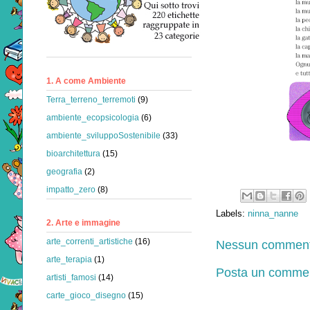
1. A come Ambiente
Terra_terreno_terremoti
(9)
ambiente_ecopsicologia
(6)
ambiente_sviluppoSostenibile
(33)
bioarchitettura
(15)
geografia
(2)
impatto_zero
(8)
Labels:
ninna_nanne
2. Arte e immagine
arte_correnti_artistiche
(16)
Nessun comment
arte_terapia
(1)
Posta un comme
artisti_famosi
(14)
carte_gioco_disegno
(15)