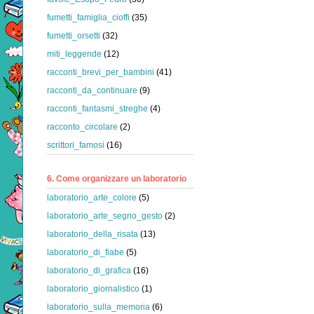
fumetti_famiglia_cioffi
(35)
fumetti_orsetti
(32)
miti_leggende
(12)
racconti_brevi_per_bambini
(41)
racconti_da_continuare
(9)
racconti_fantasmi_streghe
(4)
racconto_circolare
(2)
scrittori_famosi
(16)
6. Come organizzare un laboratorio
laboratorio_arte_colore
(5)
laboratorio_arte_segno_gesto
(2)
laboratorio_della_risata
(13)
laboratorio_di_fiabe
(5)
laboratorio_di_grafica
(16)
laboratorio_giornalistico
(1)
laboratorio_sulla_memoria
(6)