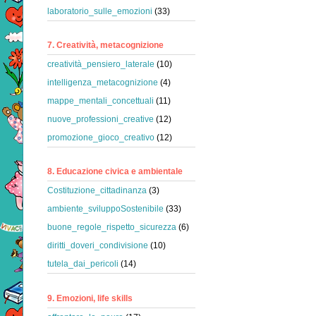
laboratorio_sulle_emozioni
(33)
7. Creatività, metacognizione
creatività_pensiero_laterale
(10)
intelligenza_metacognizione
(4)
mappe_mentali_concettuali
(11)
nuove_professioni_creative
(12)
promozione_gioco_creativo
(12)
8. Educazione civica e ambientale
Costituzione_cittadinanza
(3)
ambiente_sviluppoSostenibile
(33)
buone_regole_rispetto_sicurezza
(6)
diritti_doveri_condivisione
(10)
tutela_dai_pericoli
(14)
9. Emozioni, life skills