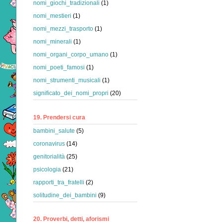
nomi_giochi_tradizionali
(1)
nomi_mestieri
(1)
nomi_mezzi_trasporto
(1)
nomi_minerali
(1)
nomi_organi_corpo_umano
(1)
nomi_poeti_famosi
(1)
nomi_strumenti_musicali
(1)
significato_dei_nomi_propri
(20)
19. Prendersi cura
bambini_salute
(5)
coronavirus
(14)
genitorialità
(25)
psicologia
(21)
rapporti_tra_fratelli
(2)
solitudine_dei_bambini
(9)
20. Proverbi, detti, aforismi